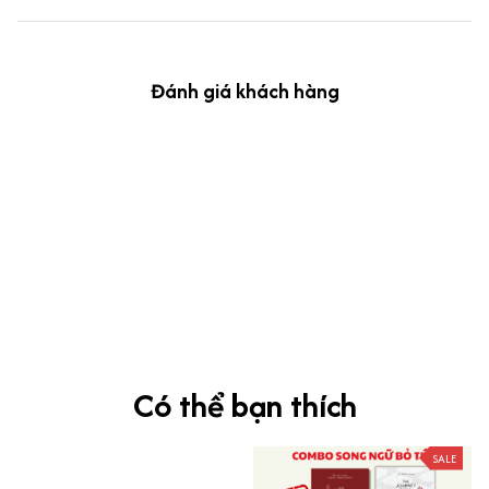
Đánh giá khách hàng
kevin Tran
OCT 04, 2024
Ưng nha
Siêu sát đề thi, mình được hỏi 10 câu thì bập bẹ được mấy từ
vựng xong pass nè, KHUYẾN NGHỊ CAO, CHẤT LƯỢNG SẢN PHẨM
TUYỆT VỜI
Có thể bạn thích
SALE