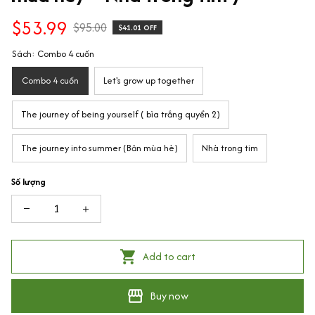
$53.99
$95.00
$41.01 OFF
Sách: Combo 4 cuốn
Combo 4 cuốn
Let's grow up together
The journey of being yourself ( bìa trắng quyển 2)
The journey into summer (Bản mùa hè)
Nhà trong tim
Số lượng
Add to cart
Buy now