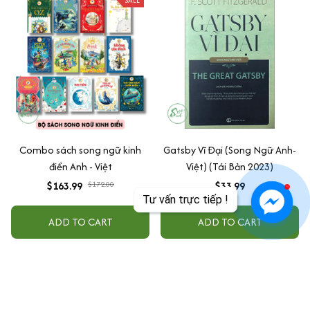
Combo sách song ngữ kinh
Gatsby Vĩ Đại (Song Ngữ Anh-
điển Anh - Việt
Việt) (Tái Bản 2023)
$163.99
$172.00
$33.99
Tư vấn trực tiếp !
ADD TO CART
ADD TO CART
SALE
SALE