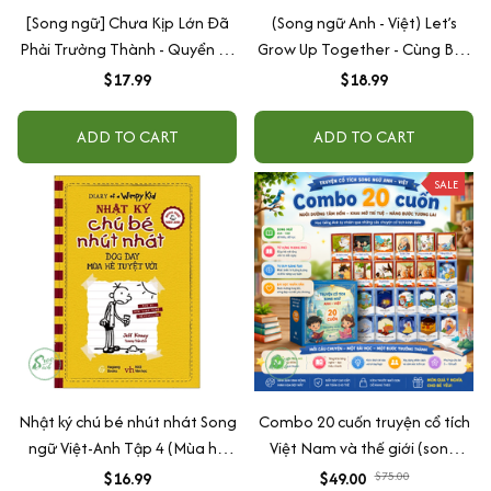
[Song ngữ] Chưa Kịp Lớn Đã
(Song ngữ Anh - Việt) Let’s
Phải Trưởng Thành - Quyển 2 -
Grow Up Together - Cùng Bạn
Phiên Bản Mùa Hè
Trưởng Thành
$17.99
$18.99
ADD TO CART
ADD TO CART
SALE
Nhật ký chú bé nhút nhát Song
Combo 20 cuốn truyện cổ tích
ngữ Việt-Anh Tập 4 (Mùa hè
Việt Nam và thế giới (song
tuyệt vời)
ngữ Anh - Việt)
$16.99
$49.00
$75.00