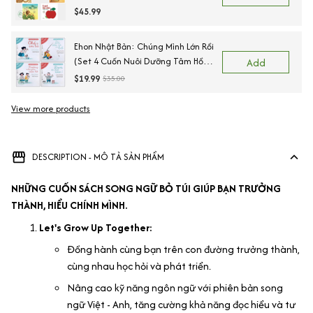
$45.99
Ehon Nhật Bản: Chúng Mình Lớn Rồi
(Set 4 Cuốn Nuôi Dưỡng Tâm Hồn
Add
Trẻ Từ 3-6 Tuổi / Ehon Cùng Con
$19.99
$35.00
Lớn Khôn)
View more products
DESCRIPTION - MÔ TẢ SẢN PHẨM
NHỮNG CUỐN SÁCH SONG NGỮ BỎ TÚI GIÚP BẠN TRƯỞNG
THÀNH, HIỂU CHÍNH MÌNH.
Let's Grow Up Together:
Đồng hành cùng bạn trên con đường trưởng thành,
cùng nhau học hỏi và phát triển.
Nâng cao kỹ năng ngôn ngữ với phiên bản song
ngữ Việt - Anh, tăng cường khả năng đọc hiểu và tư