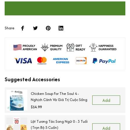
Share
Suggested Accessories
Chicken Soup For The Soul 4 -
Nghịch Cảnh Và Giá Trị Cuộc Sống
Add
$14.99
Lật Tương Tác Song Ngữ 0 - 3 Tuổi
(Trọn Bộ 5 Cuốn)
Add