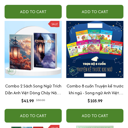
ADD TO CART
ADD TO CART
SALE
Combo 2 Sách Song Ngữ Trích
Combo 8 cuốn Truyện kể trước
Dẫn Anh Việt Dòng Chảy Năng
khi ngủ - Song ngữ Anh Việt -
Lượng Energy Flow- Vừa Học
Tân Việt Books
$41.99
$50.00
$105.99
Tiếng Anh Vừa Chữa Lành-
Smart English
ADD TO CART
ADD TO CART
SALE