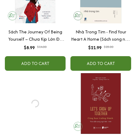
Sách The Journey Of Being
Nhà Trong Tim - Find Your
Yourself – Chưa Kịp Lớn Đã
Heart A Home (Sách song ngữ
Phải Trưởng Thành - Quyển 2
Anh Việt)
$8.99
$14.00
$21.99
$25.00
Song ngữ Việt - Anh
ADD TO CART
ADD TO CART