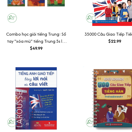
Combo học giỏi tiếng Trung: Sổ
35000 Câu Giao Tiếp Ti
tay "xóa mù" tiếng Trung 5s là
$22.99
nhớ, 1000 từ vựng tiếng Trung,
$49.99
300 câu giao tiếp