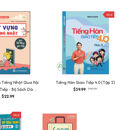
SALE
 Tiếng Nhật Qua Hội
Tiếng Hàn Giao Tiếp 4.0 (Tập 2)
Tiếp - Bộ Sách Dành
$39.99
$40.00
Người Tự Học
$22.99
SALE