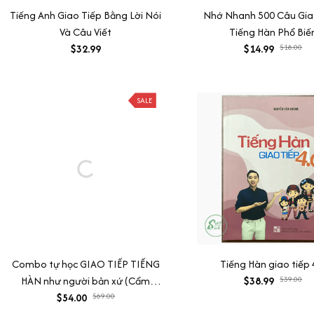
Tiếng Anh Giao Tiếp Bằng Lời Nói
Nhớ Nhanh 500 Câu Gia
Và Câu Viết
Tiếng Hàn Phổ Biế
$32.99
$14.99
$18.00
SALE
Combo tự học GIAO TIẾP TIẾNG
Tiếng Hàn giao tiếp 
HÀN như người bản xứ (Cẩm
$38.99
$39.00
nang 1300 câu giao tiếp tiếng
$54.00
$69.00