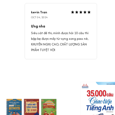
kevin Tran
OCT 04, 2024
Ưng nha
Siêu sát đề thi, mình được hỏi 10 câu thì
bập bẹ được mấy từ vựng xong pass nè,
KHUYẾN NGHỊ CAO, CHẤT LƯỢNG SẢN
PHẨM TUYỆT VỜI