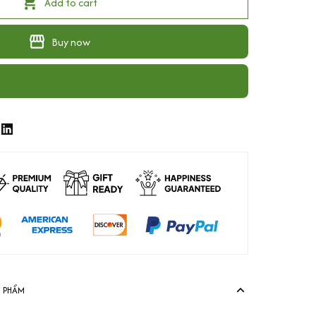
Add to cart
Buy now
N PHẨM