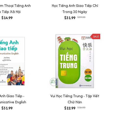
m Thoại Tiếng Anh
Học Tiếng Anh Giao Tiếp Chỉ
 Tiếp Xã Hội
Trong 30 Ngày
$14.99
$31.99
$39.00
SALE
Anh Giao Tiếp -
Vui Học Tiếng Trung - Tập Viết
icative English
Chữ Hán
$31.99
$12.99
$16.00