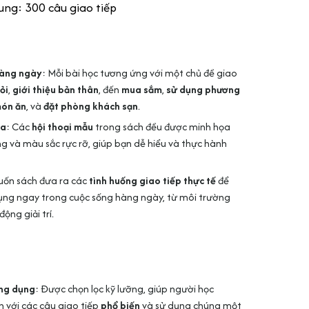
ung: 300 câu giao tiếp
hàng ngày
: Mỗi bài học tương ứng với một chủ đề giao
ỏi
,
giới thiệu bản thân
, đến
mua sắm
,
sử dụng phương
món ăn
, và
đặt phòng khách sạn
.
ọa
: Các
hội thoại mẫu
trong sách đều được minh họa
ng và màu sắc rực rỡ, giúp bạn dễ hiểu và thực hành
uốn sách đưa ra các
tình huống giao tiếp thực tế
để
ụng ngay trong cuộc sống hàng ngày, từ môi trường
ộng giải trí.
ông dụng
: Được chọn lọc kỹ lưỡng, giúp người học
 với các câu giao tiếp
phổ biến
và sử dụng chúng một