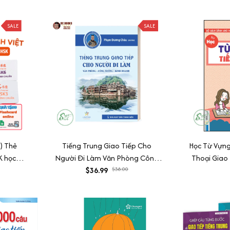
ngữ pháp + giao tiếp)
SALE
SALE
) Thẻ
Tiếng Trung Giao Tiếp Cho
Học Từ Vựng
K học từ
Người Đi Làm Văn Phòng Công
Thoại Giao 
g Trung
Xưởng Kinh Doanh
$36.99
$38.00
Cho 