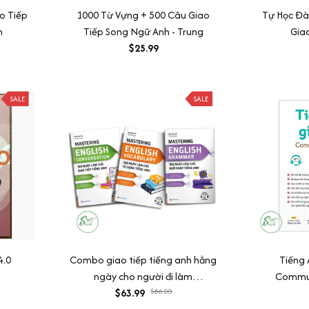
o Tiếp
1000 Từ Vựng + 500 Câu Giao
Tự Học Đà
n
Tiếp Song Ngữ Anh - Trung
Giao
$25.99
SALE
SALE
4.0
Combo giao tiếp tiếng anh hằng
Tiếng 
ngày cho người đi làm
Commun
(Mastering English Từ vựng +
$63.99
$86.00