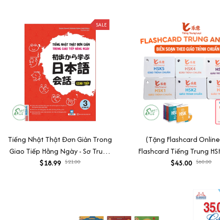
Hàn theo chủ đề + Ghi nhớ siêu
tốc từ vựng tiếng Hàn + Ngữ
pháp tiếng Hàn bỏ túi)
SALE
Tiếng Nhật Thật Đơn Giản Trong
(Tặng Flashcard Online
Giao Tiếp Hằng Ngày - Sơ Trung
Flashcard Tiếng Trung HS
$18.99
Cấp 3
$21.00
vựng Trung Anh Việt Tiến
$45.00
$60.00
Leyi