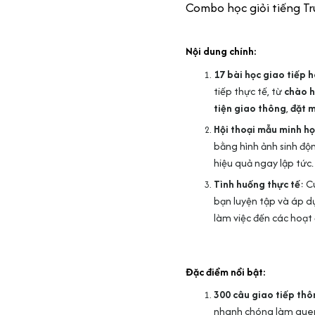
Combo học giỏi tiếng Tr
Nội dung chính:
17 bài học giao tiếp 
tiếp thực tế, từ
chào h
tiện giao thông
,
đặt 
Hội thoại mẫu minh h
bằng hình ảnh sinh độ
hiệu quả ngay lập tức.
Tình huống thực tế
: C
bạn luyện tập và áp d
làm việc đến các hoạt đ
Đặc điểm nổi bật:
300 câu giao tiếp th
nhanh chóng làm quen