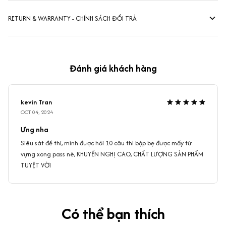
RETURN & WARRANTY - CHÍNH SÁCH ĐỔI TRẢ
Đánh giá khách hàng
kevin Tran
OCT 04, 2024
Ưng nha
Siêu sát đề thi, mình được hỏi 10 câu thì bập bẹ được mấy từ
vựng xong pass nè, KHUYẾN NGHỊ CAO, CHẤT LƯỢNG SẢN PHẨM
TUYỆT VỜI
Có thể bạn thích