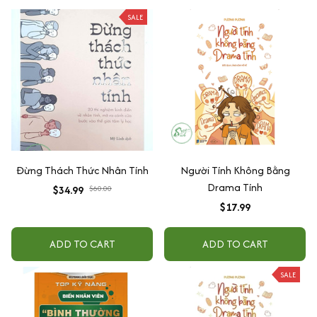
SALE
Đừng Thách Thức Nhân Tính
Người Tính Không Bằng
Drama Tính
$34.99
$60.00
$17.99
ADD TO CART
ADD TO CART
SALE