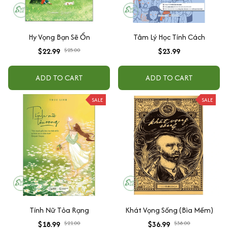
Hy Vọng Bạn Sẽ Ổn
Tâm Lý Học Tính Cách
$22.99
$25.00
$23.99
ADD TO CART
ADD TO CART
SALE
SALE
Tính Nữ Tỏa Rạng
Khát Vọng Sống (Bìa Mềm)
$18.99
$21.00
$36.99
$38.00