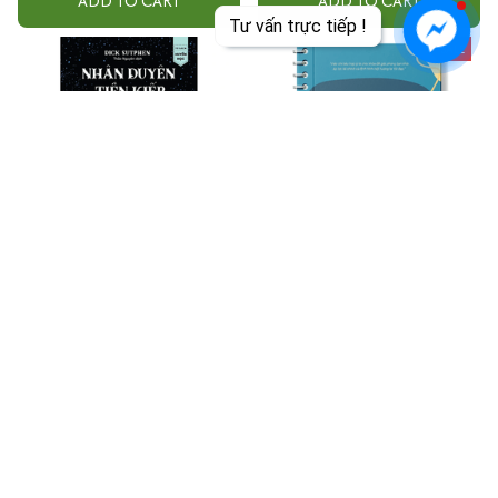
ADD TO CART
ADD TO CART
Tư vấn trực tiếp !
SALE
Nhân Duyên Tiền Kiếp
Sổ tay tài chính cá nhân
$33.99
$19.99
$20.00
ADD TO CART
ADD TO CART
SALE