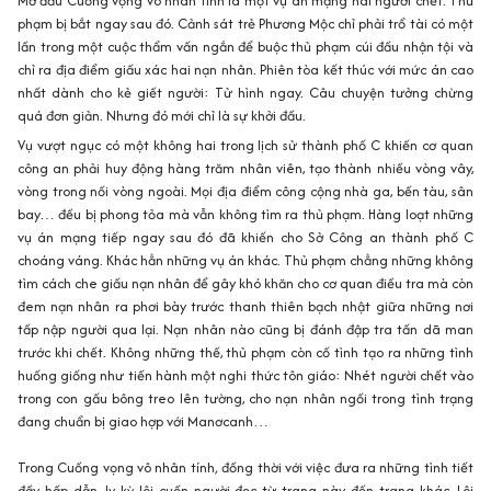
Mở đầu
Cuồng vọng vô nhân tính
là một vụ án mạng hai người chết. Thủ
phạm bị bắt ngay sau đó. Cảnh sát trẻ Phương Mộc chỉ phải trổ tài có một
lần trong một cuộc thẩm vấn ngắn để buộc thủ phạm cúi đầu nhận tội và
chỉ ra địa điểm giấu xác hai nạn nhân. Phiên tòa kết thúc với mức án cao
nhất dành cho kẻ giết người: Tử hình ngay. Câu chuyện tưởng chừng
quá đơn giản. Nhưng đó mới chỉ là sự khởi đầu.
Vụ vượt ngục có một không hai trong lịch sử thành phố C khiến cơ quan
công an phải huy động hàng trăm nhân viên, tạo thành nhiều vòng vây,
vòng trong nối vòng ngoài. Mọi địa điểm công cộng nhà ga, bến tàu, sân
bay… đều bị phong tỏa mà vẫn không tìm ra thủ phạm. Hàng loạt những
vụ án mạng tiếp ngay sau đó đã khiến cho Sở Công an thành phố C
choáng váng. Khác hẳn những vụ án khác. Thủ phạm chẳng những không
tìm cách che giấu nạn nhân để gây khó khăn cho cơ quan điều tra mà còn
đem nạn nhân ra phơi bày trước thanh thiên bạch nhật giữa những nơi
tấp nập người qua lại. Nạn nhân nào cũng bị đánh đập tra tấn dã man
trước khi chết. Không những thế, thủ phạm còn cố tình tạo ra những tình
huống giống như tiến hành một nghi thức tôn giáo: Nhét người chết vào
trong con gấu bông treo lên tường, cho nạn nhân ngồi trong tình trạng
đang chuẩn bị giao hợp với Manơcanh…
Trong
Cuồng vọng vô nhân tính
,
đồng thời với việc đưa ra những tình tiết
đầy hấp dẫn, ly kỳ lôi cuốn người đọc từ trang này đến trang khác,
Lôi