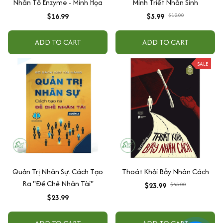
Nhân Tố Enzyme - Minh Họa
Minh Triết Nhân Sinh
$16.99
$5.99
$12.00
ADD TO CART
ADD TO CART
SALE
Quản Trị Nhân Sự. Cách Tạo
Thoát Khỏi Bẫy Nhân Cách
Ra "Đế Chế Nhân Tài"
$23.99
$45.00
$23.99