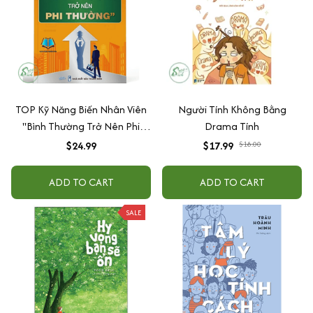
TOP Kỹ Năng Biến Nhân Viên
Người Tính Không Bằng
"Bình Thường Trở Nên Phi
Drama Tính
Thường"
$24.99
$17.99
$18.00
ADD TO CART
ADD TO CART
SALE