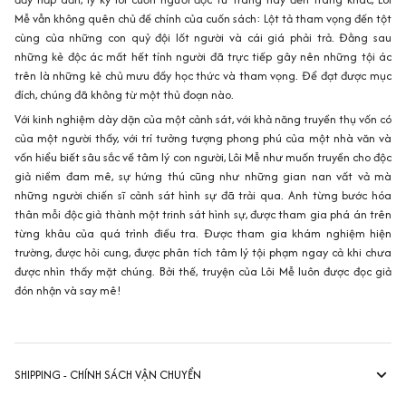
Mễ
vẫn không quên chủ đề chính của cuốn sách: Lột tả tham vọng đến tột
cùng của những con quỷ đội lốt người và cái giá phải trả. Đằng sau
những kẻ độc ác mất hết tính người đã trực tiếp gây nên những tội ác
trên là những kẻ chủ mưu đầy học thức và tham vọng. Để đạt được mục
đích, chúng đã không từ một thủ đoạn nào.
Với kinh nghiệm dày dặn của một cảnh sát, với khả năng truyền thụ vốn có
của một người thầy, với trí tưởng tượng phong phú của một nhà văn và
vốn hiểu biết sâu sắc về tâm lý con người,
Lôi Mễ
như muốn truyền cho độc
giả niềm đam mê, sự hứng thú cũng như những gian nan vất vả mà
những người chiến sĩ cảnh sát hình sự đã trải qua. Anh từng bước hóa
thân mỗi độc giả thành một trinh sát hình sự, được tham gia phá án trên
từng khâu của quá trình điều tra. Được tham gia khám nghiệm hiện
trường, được hỏi cung, được phân tích tâm lý tội phạm ngay cả khi chưa
được nhìn thấy mặt chúng. Bởi thế, truyện của
Lôi Mễ
luôn được đọc giả
đón nhận và say mê!
SHIPPING - CHÍNH SÁCH VẬN CHUYỂN