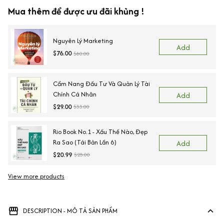
Mua thêm để được ưu đãi khủng !
Nguyên Lý Marketing
Add
$76.00
$80.00
Cẩm Nang Đầu Tư Và Quản Lý Tài
Chính Cá Nhân
Add
$29.00
$33.00
Rio Book No.1 - Xấu Thế Nào, Đẹp
Ra Sao (Tái Bản Lần 6)
Add
$20.99
$25.00
View more products
DESCRIPTION - MÔ TẢ SẢN PHẨM