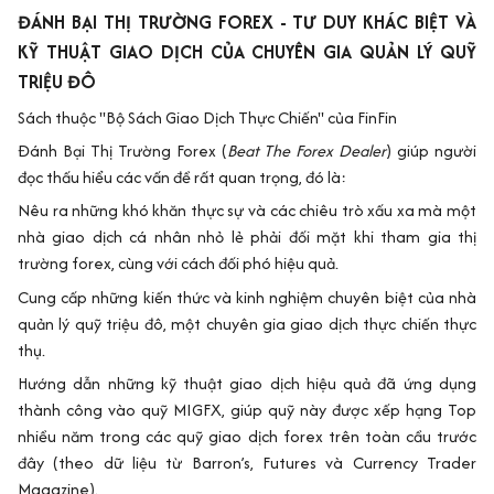
ĐÁNH BẠI THỊ TRƯỜNG FOREX - TƯ DUY KHÁC BIỆT VÀ
KỸ THUẬT GIAO DỊCH CỦA CHUYÊN GIA QUẢN LÝ QUỸ
TRIỆU ĐÔ
Sách thuộc "Bộ Sách Giao Dịch Thực Chiến" của FinFin
Đánh Bại Thị Trường Forex (
Beat The Forex Dealer
) giúp người
đọc thấu hiểu các vấn đề rất quan trọng, đó là:
Nêu ra những khó khăn thực sự và các chiêu trò xấu xa mà một
nhà giao dịch cá nhân nhỏ lẻ phải đối mặt khi tham gia thị
trường forex, cùng với cách đối phó hiệu quả.
Cung cấp những kiến thức và kinh nghiệm chuyên biệt của nhà
quản lý quỹ triệu đô, một chuyên gia giao dịch thực chiến thực
thụ.
Hướng dẫn những kỹ thuật giao dịch hiệu quả đã ứng dụng
thành công vào quỹ MIGFX, giúp quỹ này được xếp hạng Top
nhiều năm trong các quỹ giao dịch forex trên toàn cầu trước
đây (theo dữ liệu từ Barron’s, Futures và Currency Trader
Magazine).