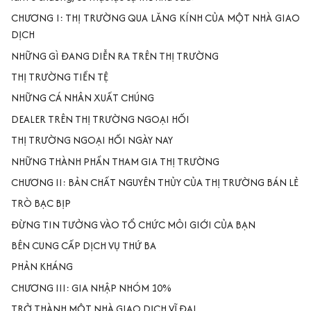
CHƯƠNG I: THỊ TRƯỜNG QUA LĂNG KÍNH CỦA MỘT NHÀ GIAO
DỊCH
NHỮNG GÌ ĐANG DIỄN RA TRÊN THỊ TRƯỜNG
THỊ TRƯỜNG TIỀN TỆ
NHỮNG CÁ NHÂN XUẤT CHÚNG
DEALER TRÊN THỊ TRƯỜNG NGOẠI HỐI
THỊ TRƯỜNG NGOẠI HỐI NGÀY NAY
NHỮNG THÀNH PHẦN THAM GIA THỊ TRƯỜNG
CHƯƠNG II: BẢN CHẤT NGUYÊN THỦY CỦA THỊ TRƯỜNG BÁN LẺ
TRÒ BẠC BỊP
ĐỪNG TIN TƯỞNG VÀO TỔ CHỨC MÔI GIỚI CỦA BẠN
BÊN CUNG CẤP DỊCH VỤ THỨ BA
PHẢN KHÁNG
CHƯƠNG III: GIA NHẬP NHÓM 10%
TRỞ THÀNH MỘT NHÀ GIAO DỊCH VĨ ĐẠI