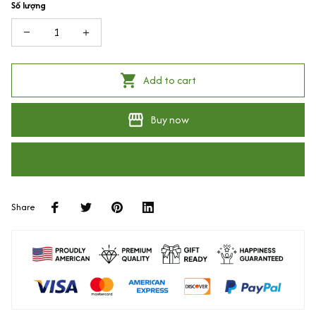
Số lượng
Add to cart
Buy now
Share