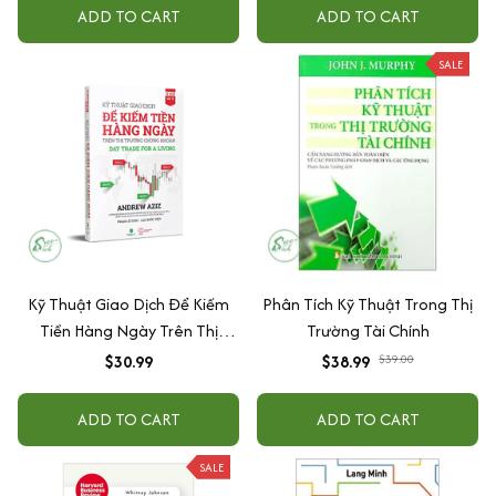
Forex + Tuyệt Kỹ Giao Dịch
ADD TO CART
ADD TO CART
Bằng Đồ Thị Nến Nhật + The
Art and Science of Technical
SALE
Analysis + Basic Economics
Kỹ Thuật Giao Dịch Để Kiếm
Phân Tích Kỹ Thuật Trong Thị
Tiền Hàng Ngày Trên Thị
Trường Tài Chính
Trường Chứng Khoán – Day
$30.99
$38.99
$39.00
Trade For A Living
ADD TO CART
ADD TO CART
SALE