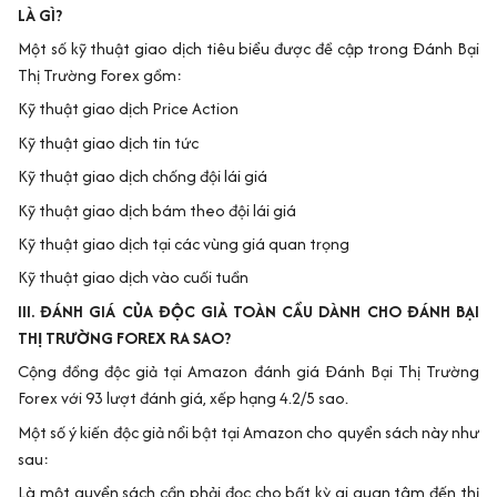
LÀ GÌ?
Một số kỹ thuật giao dịch tiêu biểu được đề cập trong Đánh Bại
Thị Trường Forex gồm:
Kỹ thuật giao dịch Price Action
Kỹ thuật giao dịch tin tức
Kỹ thuật giao dịch chống đội lái giá
Kỹ thuật giao dịch bám theo đội lái giá
Kỹ thuật giao dịch tại các vùng giá quan trọng
Kỹ thuật giao dịch vào cuối tuần
III. ĐÁNH GIÁ CỦA ĐỘC GIẢ TOÀN CẦU DÀNH CHO ĐÁNH BẠI
THỊ TRƯỜNG FOREX RA SAO?
Cộng đồng độc giả tại Amazon đánh giá Đánh Bại Thị Trường
Forex với 93 lượt đánh giá, xếp hạng 4.2/5 sao.
Một số ý kiến độc giả nổi bật tại Amazon cho quyển sách này như
sau:
Là một quyển sách cần phải đọc cho bất kỳ ai quan tâm đến thị