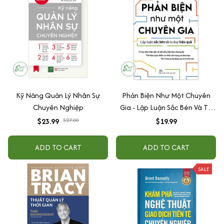
Kỹ Năng Quản Lý Nhân Sự
Phản Biện Như Một Chuyên
Chuyên Nghiệp
Gia - Lập Luận Sắc Bén Và Tư
Duy Hiệu Quả
$23.99
$27.00
$19.99
ADD TO CART
ADD TO CART
SALE