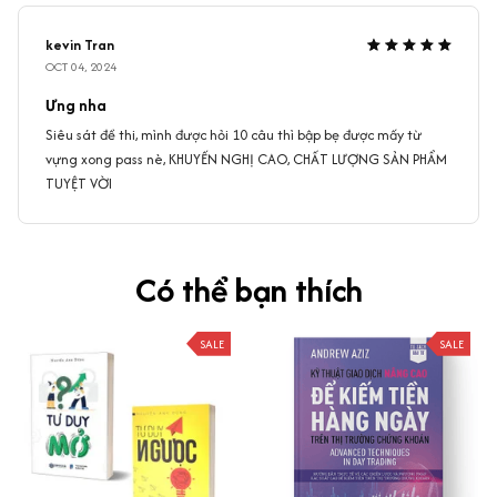
kevin Tran
OCT 04, 2024
Ưng nha
Siêu sát đề thi, mình được hỏi 10 câu thì bập bẹ được mấy từ
vựng xong pass nè, KHUYẾN NGHỊ CAO, CHẤT LƯỢNG SẢN PHẨM
TUYỆT VỜI
Có thể bạn thích
SALE
SALE