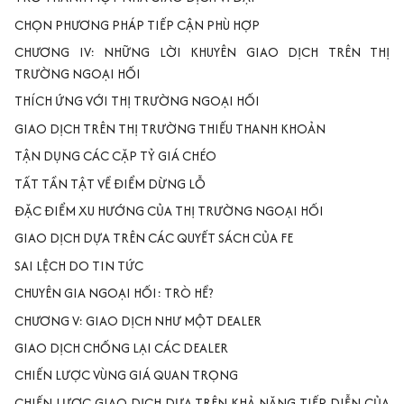
CHỌN PHƯƠNG PHÁP TIẾP CẬN PHÙ HỢP
CHƯƠNG IV: NHỮNG LỜI KHUYÊN GIAO DỊCH TRÊN THỊ
TRƯỜNG NGOẠI HỐI
THÍCH ỨNG VỚI THỊ TRƯỜNG NGOẠI HỐI
GIAO DỊCH TRÊN THỊ TRƯỜNG THIẾU THANH KHOẢN
TẬN DỤNG CÁC CẶP TỶ GIÁ CHÉO
TẤT TẦN TẬT VỀ ĐIỂM DỪNG LỖ
ĐẶC ĐIỂM XU HƯỚNG CỦA THỊ TRƯỜNG NGOẠI HỐI
GIAO DỊCH DỰA TRÊN CÁC QUYẾT SÁCH CỦA FE
SAI LỆCH DO TIN TỨC
CHUYÊN GIA NGOẠI HỐI: TRÒ HỀ?
CHƯƠNG V: GIAO DỊCH NHƯ MỘT DEALER
GIAO DỊCH CHỐNG LẠI CÁC DEALER
CHIẾN LƯỢC VÙNG GIÁ QUAN TRỌNG
CHIẾN LƯỢC GIAO DỊCH DỰA TRÊN KHẢ NĂNG TIẾP DIỄN CỦA