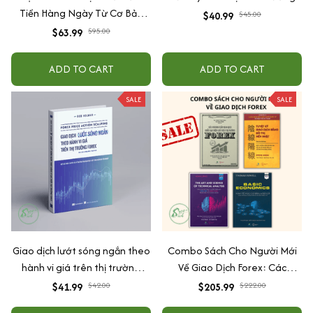
Tiền Hàng Ngày Từ Cơ Bản
$40.99
$45.00
Đến Nâng Cao: Kỹ Thuật Giao
$63.99
$95.00
Dịch Để Kiếm Tiền Hằng Ngày
Trên Thị Trường Chứng Khoán
ADD TO CART
ADD TO CART
+ Kỹ Thuật Giao Dịch Nâng
Cao Để Kiếm Tiền Hằng Ngày
SALE
SALE
Trên Thị Trường Chứng Khoán
Giao dịch lướt sóng ngắn theo
Combo Sách Cho Người Mới
hành vi giá trên thị trường
Về Giao Dịch Forex: Các
forex
phương pháp giao dịch ngắn
$41.99
$42.00
$205.99
$222.00
hạn hiệu quả trên thị trường