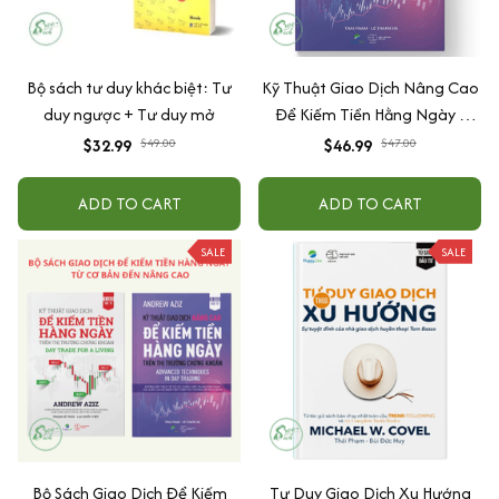
Bộ sách tư duy khác biệt: Tư
Kỹ Thuật Giao Dịch Nâng Cao
duy ngược + Tư duy mở
Để Kiếm Tiền Hằng Ngày -
Trên Thị Trường Chứng
$32.99
$49.00
$46.99
$47.00
Khoáng
ADD TO CART
ADD TO CART
SALE
SALE
Bộ Sách Giao Dịch Để Kiếm
Tư Duy Giao Dịch Xu Hướng