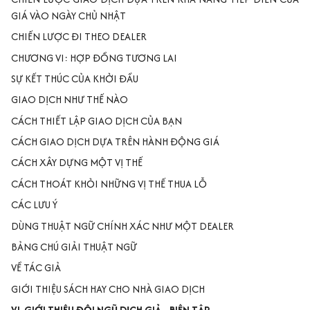
GIÁ VÀO NGÀY CHỦ NHẬT
CHIẾN LƯỢC ĐI THEO DEALER
CHƯƠNG VI: HỢP ĐỒNG TƯƠNG LAI
SỰ KẾT THÚC CỦA KHỞI ĐẦU
GIAO DỊCH NHƯ THẾ NÀO
CÁCH THIẾT LẬP GIAO DỊCH CỦA BẠN
CÁCH GIAO DỊCH DỰA TRÊN HÀNH ĐỘNG GIÁ
CÁCH XÂY DỰNG MỘT VỊ THẾ
CÁCH THOÁT KHỎI NHỮNG VỊ THẾ THUA LỖ
CÁC LƯU Ý
DÙNG THUẬT NGỮ CHÍNH XÁC NHƯ MỘT DEALER
BẢNG CHÚ GIẢI THUẬT NGỮ
VỀ TÁC GIẢ
GIỚI THIỆU SÁCH HAY CHO NHÀ GIAO DỊCH
VI. GIỚI THIỆU ĐỘI NGŨ DỊCH GIẢ - BIÊN TẬP