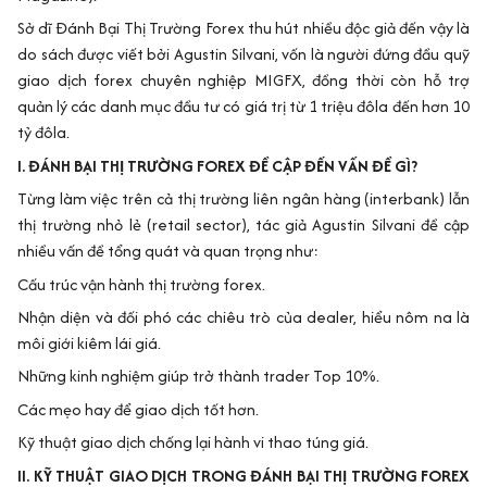
Sở dĩ Đánh Bại Thị Trường Forex thu hút nhiều độc giả đến vậy là
do sách được viết bởi Agustin Silvani, vốn là người đứng đầu quỹ
giao dịch forex chuyên nghiệp MIGFX, đồng thời còn hỗ trợ
quản lý các danh mục đầu tư có giá trị từ 1 triệu đôla đến hơn 10
tỷ đôla.
I. ĐÁNH BẠI THỊ TRƯỜNG FOREX ĐỀ CẬP ĐẾN VẤN ĐỀ GÌ?
Từng làm việc trên cả thị trường liên ngân hàng (interbank) lẫn
thị trường nhỏ lẻ (retail sector), tác giả Agustin Silvani đề cập
nhiều vấn đề tổng quát và quan trọng như:
Cấu trúc vận hành thị trường forex.
Nhận diện và đối phó các chiêu trò của dealer, hiểu nôm na là
môi giới kiêm lái giá.
Những kinh nghiệm giúp trở thành trader Top 10%.
Các mẹo hay để giao dịch tốt hơn.
Kỹ thuật giao dịch chống lại hành vi thao túng giá.
II. KỸ THUẬT GIAO DỊCH TRONG ĐÁNH BẠI THỊ TRƯỜNG FOREX