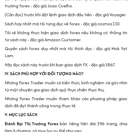
trường forex - độc giả Joao Coelho.
(Cần đọc) trước khi đặt lệnh giao dịch đầu tiên - độc giả Voyager.
Sách hay nhất mà tôi từng đọc về forex - độc giả cosmos110.
Tôi sẽ không thực hiện giao dịch forex nếu không có thông tin
từ sách này - độc giả Amazon Customer.
Quyển sách forex duy nhất mà tôi thích đọc - độc giả Mok Yat
Lam.
Hãy đọc sách này trước khi bạn giao dịch FX - độc giả SB67.
IV. SÁCH PHÙ HỢP VỚI ĐỐI TƯỢNG NÀO?
Những Forex Trader muốn có kiến thức, kinh nghiệm và góc nhìn
từ một chuyên gia giao dịch quỹ thực chiến thực thụ.
Những Forex Trader muốn tham khảo các phương pháp giao
dịch đã đạt thành công trong thực tế.
V. MỤC LỤC SÁCH
Đánh Bại Thị Trường Forex
bản tiếng Việt dài 296 trang, chia
làm 6 chương, có mục lục cụ thể như sau: