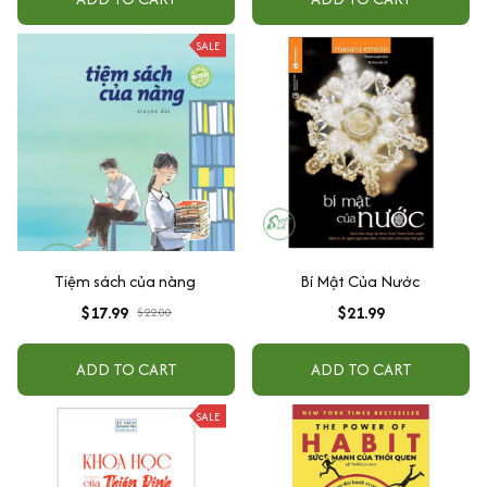
SALE
Tiệm sách của nàng
Bí Mật Của Nước
$17.99
$21.99
$22.00
ADD TO CART
ADD TO CART
SALE