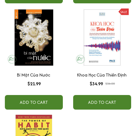
SALE
Bí Mật Của Nước
Khoa Học Của Thiền Định
$21.99
$34.99
$36.00
ADD TO CART
ADD TO CART