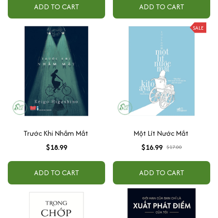
ADD TO CART
ADD TO CART
SALE
Trước Khi Nhắm Mắt
Một Lít Nước Mắt
$18.99
$16.99
$17.00
ADD TO CART
ADD TO CART