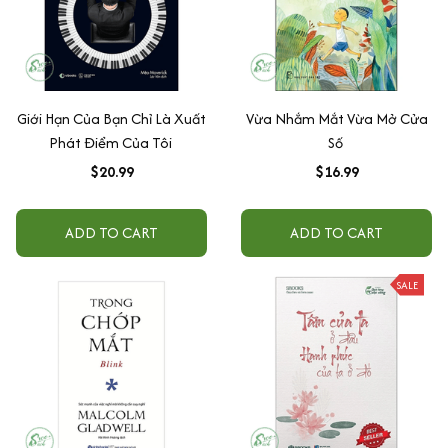
Giới Hạn Của Bạn Chỉ Là Xuất
Vừa Nhắm Mắt Vừa Mở Cửa
Phát Điểm Của Tôi
Số
$20.99
$16.99
ADD TO CART
ADD TO CART
SALE