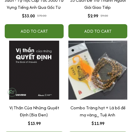
Sách - Tự Học Cấp Tốc 3000 Từ
55 Cách Để Trở Thành Người
Vựng Tiếng Anh Qua Gốc Từ
Giỏi Giao Tiếp
$33.00
$2.99
$70.00
$9.00
ADD TO CART
ADD TO CART
Vị Thần Của Những Quyết
Combo Tràng hạt + Lá bồ đề
Định (Bìa Đen)
mạ vàng_ Tuệ Anh
$13.99
$11.99