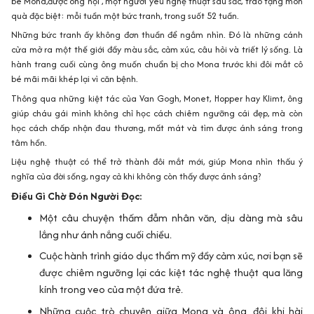
bé
Mona
,được ông nội , một người yêu nghệ thuật sâu sắc, trao tặng món
quà đặc biệt:
mỗi tuần một bức tranh, trong suốt 52 tuần
.
Những bức tranh ấy không đơn thuần để ngắm nhìn. Đó là những cánh
cửa mở ra một thế giới đầy màu sắc, cảm xúc, câu hỏi và triết lý sống. Là
hành trang cuối cùng ông muốn chuẩn bị cho Mona trước khi đôi mắt cô
bé mãi mãi khép lại vì căn bệnh.
Thông qua những kiệt tác của Van Gogh, Monet, Hopper hay Klimt, ông
giúp cháu gái mình không chỉ học cách chiêm ngưỡng cái đẹp, mà còn
học cách chấp nhận đau thương, mất mát và tìm được ánh sáng trong
tâm hồn.
Liệu nghệ thuật có thể trở thành đôi mắt mới, giúp Mona nhìn thấu ý
nghĩa của đời sống, ngay cả khi không còn thấy được ánh sáng?
Điều Gì Chờ Đón Người Đọc:
Một câu chuyện thấm đẫm nhân văn, dịu dàng mà sâu
lắng như ánh nắng cuối chiều.
Cuộc hành trình giáo dục thẩm mỹ đầy cảm xúc, nơi bạn sẽ
được chiêm ngưỡng lại các kiệt tác nghệ thuật qua lăng
kính trong veo của một đứa trẻ.
Những cuộc trò chuyện giữa Mona và ông, đôi khi hài