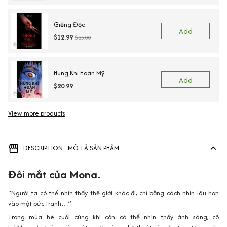
Lớn Khôn)
Giếng Độc
Add
$12.99
$23.00
Hung Khí Hoàn Mỹ
Add
$20.99
View more products
DESCRIPTION - MÔ TẢ SẢN PHẨM
Đôi mắt của Mona.
“Người ta có thể nhìn thấy thế giới khác đi, chỉ bằng cách nhìn lâu hơn
vào một bức tranh…”
Trong mùa hè cuối cùng khi còn có thể nhìn thấy ánh sáng, cô