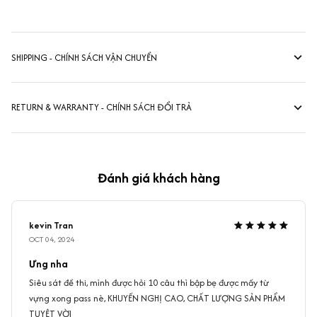
SHIPPING - CHÍNH SÁCH VẬN CHUYỂN
RETURN & WARRANTY - CHÍNH SÁCH ĐỔI TRẢ
Đánh giá khách hàng
kevin Tran
OCT 04, 2024
Ưng nha
Siêu sát đề thi, mình được hỏi 10 câu thì bập bẹ được mấy từ
vựng xong pass nè, KHUYẾN NGHỊ CAO, CHẤT LƯỢNG SẢN PHẨM
TUYỆT VỜI