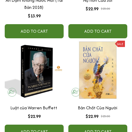
Ăn Dặm Không Nước Mắt (Tái
Nụ Hôn Của Sói
Bản 2018)
$22.99
$25.00
$13.99
ADD TO CART
ADD TO CART
SALE
Luật của Warren Buffett
Bản Chất Của Người
$22.99
$22.99
$25.00
ADD TO CART
ADD TO CART