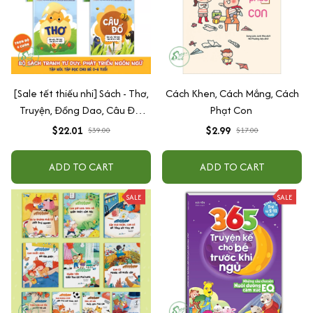
[Sale tết thiếu nhi] Sách - Thơ,
Cách Khen, Cách Mắng, Cách
Truyện, Đồng Dao, Câu Đố,
Phạt Con
Tập Nói Tập Đọc Cho Bé 0-6
$22.01
$2.99
$39.00
$17.00
Tuổi - Combo 4 Quyển
ADD TO CART
ADD TO CART
SALE
SALE