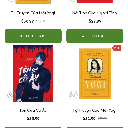
Tự Truyện Của Một Yogi
Nội Tình Của Ngoại Tình
$30.99
$27.99
$32.00
ADD TO CART
ADD TO CART
SALE
Tên Của Cô Ấy
Tự Truyện Của Một Yogi
$32.99
$31.99
$35.00