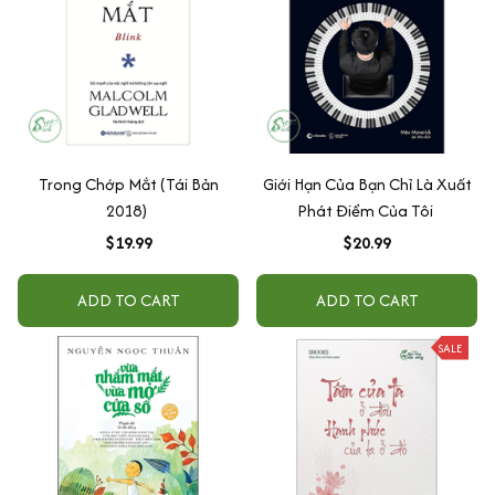
Trong Chớp Mắt (Tái Bản
Giới Hạn Của Bạn Chỉ Là Xuất
2018)
Phát Điểm Của Tôi
$19.99
$20.99
ADD TO CART
ADD TO CART
SALE