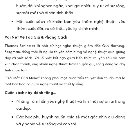
hước, đôi khi nghẹn ngào, khơi gợi nhiều suy tư về sự sống,
sự mất mát và di sản tinh thần.
Một cuốn sách sẽ khiến bạn yêu thêm nghệ thuật, yêu
thêm cuộc đời, và có thể... yêu lại chính mình.
Vài Nét Về Tác Giả & Phong Cách
Thomas Schlesser
là nhà sử học nghệ thuật, giám đốc Quỹ Hartung-
Bergman, đồng thời là người truyền cảm hứng về nghệ thuật qua giảng
dạy và viết sách. Với lối viết kết hợp giữa kiến thức chuyên sâu và cảm
xúc chân thành, ông khiến nghệ thuật trở nên gần gũi, sống động và đầy
tính chữa lành.
“Đôi Mắt Của Mona” không phải một cuốn tiểu thuyết đơn thuần, mà là
một
bản hòa ca giữa nghệ thuật và triết lý sống
.
Cuốn sách này dành tặng...
Những tâm hồn yêu nghệ thuật và tìm thấy sự an ủi trong
cái đẹp.
Các bậc phụ huynh muốn chia sẻ một góc nhìn dịu dàng
và ý nghĩa về sự sống với con trẻ.