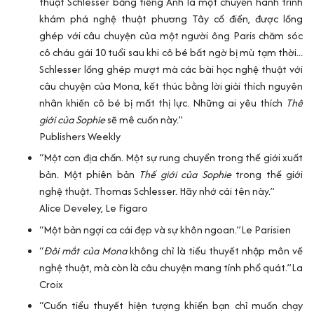
thuật Schlesser bằng tiếng Anh là một chuyến hành trình
khám phá nghệ thuật phương Tây cổ điển, được lồng
ghép với câu chuyện của một người ông Paris chăm sóc
cô cháu gái 10 tuổi sau khi cô bé bất ngờ bị mù tạm thời...
Schlesser lồng ghép mượt mà các bài học nghệ thuật với
câu chuyện của Mona, kết thúc bằng lời giải thích nguyên
nhân khiến cô bé bị mất thị lực. Những ai yêu thích
Thế
giới của Sophie
sẽ mê cuốn này.”
Publishers Weekly
“Một cơn địa chấn. Một sự rung chuyển trong thế giới xuất
bản. Một phiên bản
Thế giới của Sophie
trong thế giới
nghệ thuật. Thomas Schlesser. Hãy nhớ cái tên này.”
Alice Develey, Le Figaro
“Một bản ngợi ca cái đẹp và sự khôn ngoan.”
Le Parisien
“
Đôi mắt của Mona
không chỉ là tiểu thuyết nhập môn về
nghệ thuật, mà còn là câu chuyện mang tính phổ quát.”
La
Croix
“Cuốn tiểu thuyết hiện tượng khiến bạn chỉ muốn chạy