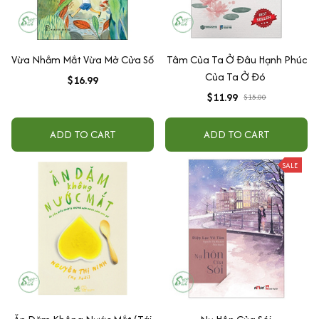
Vừa Nhắm Mắt Vừa Mở Cửa Số
Tâm Của Ta Ở Đâu Hạnh Phúc
Của Ta Ở Đó
$16.99
$11.99
$15.00
ADD TO CART
ADD TO CART
SALE