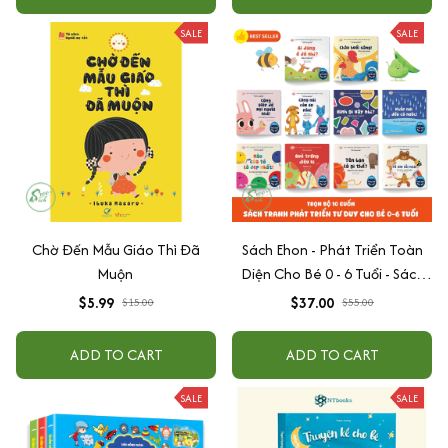
SALE
SALE
Chờ Đến Mẫu Giáo Thì Đã
Sách Ehon - Phát Triển Toàn
Muộn
Diện Cho Bé 0 - 6 Tuổi - Sách
Song Ngữ Việt - Anh
$5.99
$37.00
$15.00
$55.00
ADD TO CART
ADD TO CART
SALE
SALE