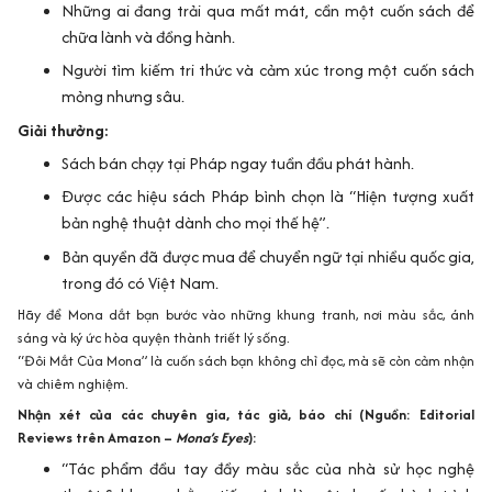
Những ai đang trải qua mất mát, cần một cuốn sách để
chữa lành và đồng hành.
Người tìm kiếm tri thức và cảm xúc trong một cuốn sách
mỏng nhưng sâu.
Giải thưởng:
Sách bán chạy tại Pháp ngay tuần đầu phát hành.
Được các hiệu sách Pháp bình chọn là
“Hiện tượng xuất
bản nghệ thuật dành cho mọi thế hệ”
.
Bản quyền đã được mua để chuyển ngữ tại nhiều quốc gia,
trong đó có Việt Nam.
Hãy để Mona dắt bạn bước vào những khung tranh, nơi màu sắc, ánh
sáng và ký ức hòa quyện thành triết lý sống.
“Đôi Mắt Của Mona”
là cuốn sách bạn không chỉ đọc, mà sẽ còn
cảm nhận
và chiêm nghiệm
.
Nhận xét của các chuyên gia, tác giả, báo chí (Nguồn: Editorial
Reviews trên Amazon –
Mona’s Eyes
):
“Tác phẩm đầu tay đầy màu sắc của nhà sử học nghệ