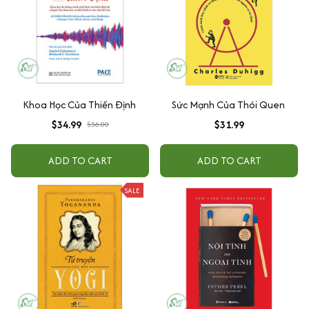
Khoa Học Của Thiền Định
Sức Mạnh Của Thói Quen
$34.99
$31.99
$36.00
ADD TO CART
ADD TO CART
SALE