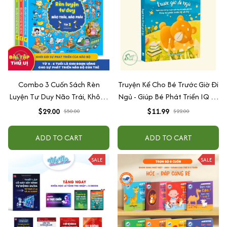
Combo 3 Cuốn Sách Rèn
Truyện Kể Cho Bé Trước Giờ Đi
Luyện Tư Duy Não Trái, Không
Ngủ - Giúp Bé Phát Triển IQ Và
Não Phải - Đánh Thức Tiềm
EQ
$29.00
$11.99
$50.00
$22.00
Năng Trí Tuệ Cho Bé (3-6 Tuổi)
ADD TO CART
ADD TO CART
SALE
SALE