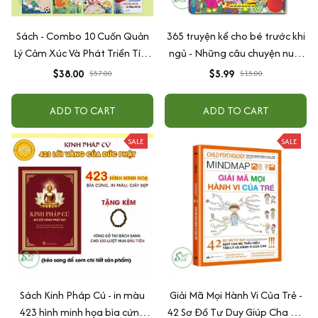
Sách - Combo 10 Cuốn Quản
365 truyện kể cho bé trước khi
Lý Cảm Xúc Và Phát Triển Tính
ngủ - Những câu chuyện nuôi
Cách Cho Bé Từ 2 - 6 Tuổi
dưỡng cảm xúc EQ (2-12 tuổi)
$38.00
$5.99
$57.00
$15.00
ADD TO CART
ADD TO CART
SALE
SALE
Sách Kinh Pháp Cú - in màu
Giải Mã Mọi Hành Vi Của Trẻ -
423 hình minh họa bìa cứng
42 Sơ Đồ Tư Duy Giúp Cha Mẹ