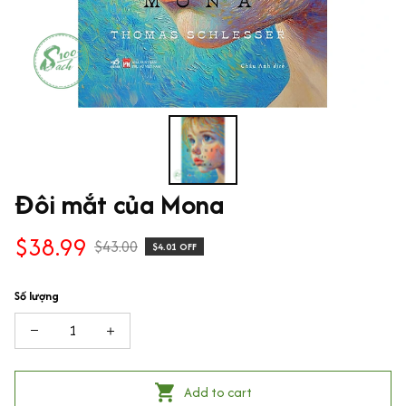
Đôi mắt của Mona
$38.99
$43.00
$4.01 OFF
Số lượng
Add to cart