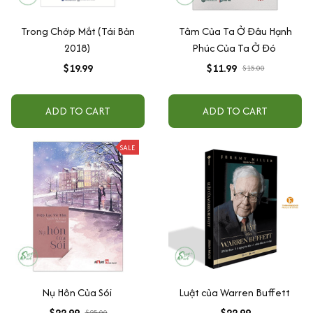
Trong Chớp Mắt (Tái Bản
Tâm Của Ta Ở Đâu Hạnh
2018)
Phúc Của Ta Ở Đó
$19.99
$11.99
$15.00
ADD TO CART
ADD TO CART
SALE
Nụ Hôn Của Sói
Luật của Warren Buffett
$22.99
$22.99
$25.00