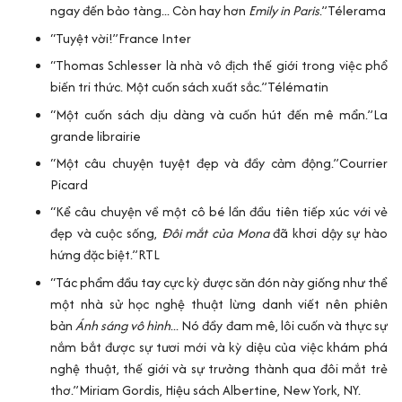
ngay đến bảo tàng... Còn hay hơn
Emily in Paris
.”
Télerama
“Tuyệt vời!”
France Inter
“Thomas Schlesser là nhà vô địch thế giới trong việc phổ
biến tri thức. Một cuốn sách xuất sắc.”
Télématin
“Một cuốn sách dịu dàng và cuốn hút đến mê mẩn.”
La
grande librairie
“Một câu chuyện tuyệt đẹp và đầy cảm động.”
Courrier
Picard
“Kể câu chuyện về một cô bé lần đầu tiên tiếp xúc với vẻ
đẹp và cuộc sống,
Đôi mắt của Mona
đã khơi dậy sự hào
hứng đặc biệt.”
RTL
“Tác phẩm đầu tay cực kỳ được săn đón này giống như thể
một nhà sử học nghệ thuật lừng danh viết nên phiên
bản
Ánh sáng vô hình
... Nó đầy đam mê, lôi cuốn và thực sự
nắm bắt được sự tươi mới và kỳ diệu của việc khám phá
nghệ thuật, thế giới và sự trưởng thành qua đôi mắt trẻ
thơ.”
Miriam Gordis, Hiệu sách Albertine, New York, NY.