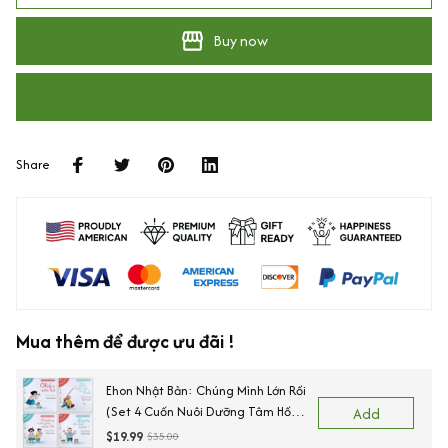
Buy now
Share
Mua thêm để được ưu đãi !
Ehon Nhật Bản: Chúng Mình Lớn Rồi
(Set 4 Cuốn Nuôi Dưỡng Tâm Hồn
Add
Trẻ Từ 3-6 Tuổi / Ehon Cùng Con
$19.99
$35.00