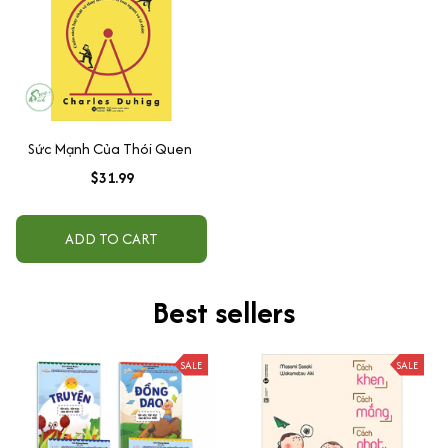
Sức Mạnh Của Thói Quen
$31.99
ADD TO CART
Best sellers
SALE
SALE