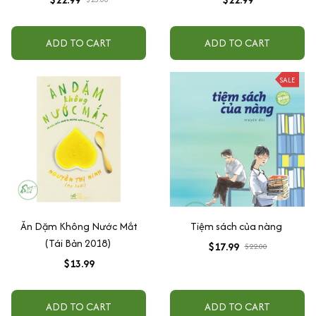
ADD TO CART
ADD TO CART
SALE
Ăn Dặm Không Nước Mắt
Tiệm sách của nàng
(Tái Bản 2018)
$17.99
$22.00
$13.99
ADD TO CART
ADD TO CART