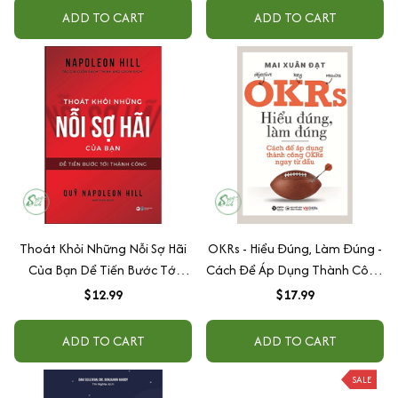
ADD TO CART
ADD TO CART
Thoát Khỏi Những Nỗi Sợ Hãi
OKRs - Hiểu Đúng, Làm Đúng -
Của Bạn Dể Tiến Bước Tới
Cách Để Áp Dụng Thành Công
Thành Công
OKRs Ngay Từ Đầu
$12.99
$17.99
ADD TO CART
ADD TO CART
SALE