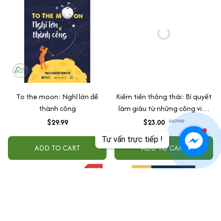
To the moon: Nghĩ lớn để
Kiếm tiền thông thái: Bí quyết
thành công
làm giàu từ những công việc
thụ động
$29.99
$23.00
$27.00
Tư vấn trực tiếp !
ADD TO CART
ADD TO CART
SALE