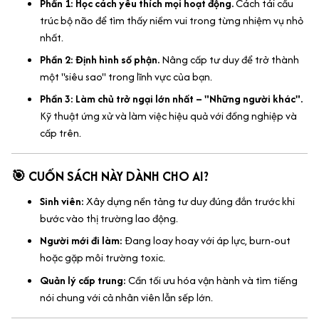
Phần 1: Học cách yêu thích mọi hoạt động.
Cách tái cấu
trúc bộ não để tìm thấy niềm vui trong từng nhiệm vụ nhỏ
nhất.
Phần 2: Định hình số phận.
Nâng cấp tư duy để trở thành
một "siêu sao" trong lĩnh vực của bạn.
Phần 3: Làm chủ trở ngại lớn nhất – "Những người khác".
Kỹ thuật ứng xử và làm việc hiệu quả với đồng nghiệp và
cấp trên.
🎯 CUỐN SÁCH NÀY DÀNH CHO AI?
Sinh viên:
Xây dựng nền tảng tư duy đúng đắn trước khi
bước vào thị trường lao động.
Người mới đi làm:
Đang loay hoay với áp lực, burn-out
hoặc gặp môi trường toxic.
Quản lý cấp trung:
Cần tối ưu hóa vận hành và tìm tiếng
nói chung với cả nhân viên lẫn sếp lớn.