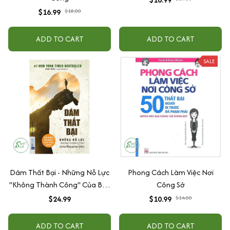
$16.99
$18.00
ADD TO CART
ADD TO CART
SALE
Dám Thất Bại - Những Nỗ Lực
Phong Cách Làm Việc Nơi
"Không Thành Công" Của Bạn
Công Sở
Đáng Giá Bao Nhiêu?
$24.99
$10.99
$14.00
ADD TO CART
ADD TO CART