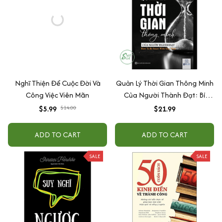
Nghĩ Thiện Để Cuộc Đời Và
Quản Lý Thời Gian Thông Minh
Công Việc Viên Mãn
Của Người Thành Đạt: Bí
Quyết Thành Công Của Triệu
$5.99
$14.00
$21.99
Phú Anh
ADD TO CART
ADD TO CART
SALE
SALE