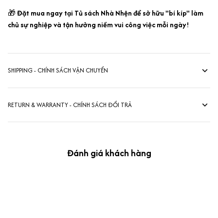
🎁
Đặt mua ngay tại Tủ sách Nhà Nhện để sở hữu "bí kíp" làm
chủ sự nghiệp và tận hưởng niềm vui công việc mỗi ngày!
SHIPPING - CHÍNH SÁCH VẬN CHUYỂN
RETURN & WARRANTY - CHÍNH SÁCH ĐỔI TRẢ
Đánh giá khách hàng
kevin Tran
OCT 04, 2024
Ưng nha