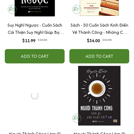
Suy Nghĩ Ngược - Cuốn Sách
Sách - 50 Cuốn Sách Kinh Điển
Cải Thiện Suy Nghĩ Giúp Bạn
Về Thành Công - Những Chỉ
Sống Chủ Động, Tích Cực Và
Dẫn Thực Tế Giúp Bạn Làm
$11.99
$14.00
$34.00
$41.00
Thành Công
Việc Hiệu Quả Và Sống Ý Nghĩa
ADD TO CART
ADD TO CART
Người Thành Công Làm Gì
Người Thành Công Làm Gì