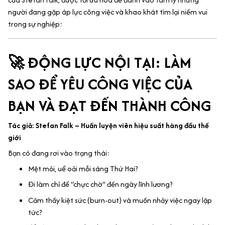
người đang gặp áp lực công việc và khao khát tìm lại niềm vui
trong sự nghiệp:
🚀 ĐỘNG LỰC NỘI TẠI: LÀM
SAO ĐỂ YÊU CÔNG VIỆC CỦA
BẠN VÀ ĐẠT ĐẾN THÀNH CÔNG
Tác giả: Stefan Falk – Huấn luyện viên hiệu suất hàng đầu thế
giới
Bạn có đang rơi vào trạng thái:
Mệt mỏi, uể oải mỗi sáng Thứ Hai?
Đi làm chỉ để "chực chờ" đến ngày lĩnh lương?
Cảm thấy kiệt sức (burn-out) và muốn nhảy việc ngay lập
tức?