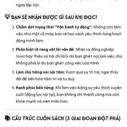
ngay lập tức.
💡 BẠN SẼ NHẬN ĐƯỢC GÌ SAU KHI ĐỌC?
Chấm dứt trạng thái "Vận hành tự động":
Không còn làm
việc như một cỗ máy, bạn sẽ học cách yêu thích từng hoạt
động mình làm.
Phân biệt rõ ràng cốt lõi vấn đề:
Nhận ra đồng nghiệp
toxic hay thiếu cơ hội chỉ là lý do bạn ghét
nơi làm việc
, chứ
không phải lý do bạn ghét
công việc
của mình.
Làm chủ tiếng nói nội tâm:
Vượt qua sự trì trệ, ngại thay
đổi để tiến hóa tâm trí và tư duy.
Hạnh phúc bền vững:
Khi làm việc bằng sự yêu thích xuyên
suốt (động lực nội tại), bạn không chỉ thành công mà còn
khỏe mạnh và viên mãn hơn.
📚 CẤU TRÚC CUỐN SÁCH (3 GIAI ĐOẠN ĐỘT PHÁ)