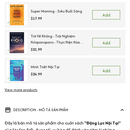
Super Morning - Siêu Buổi Sáng
Add
$17.99
Trở Về Không - Trải Nghiệm
Ho'oponopono - Thực Hiện Hóa
Add
Những Phép Màu Trong Cuộc Sống
$21.99
Minh Triết Nội Tại
Add
$24.99
View more products
DESCRIPTION - MÔ TẢ SẢN PHẨM
Đây là bản mô tả sản phẩm cho cuốn sách
"Động Lực Nội Tại"
của Stefan Falk, được tối ưu hóa để đánh vào tâm lý những