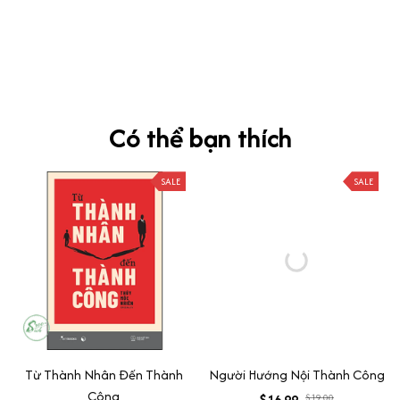
Siêu sát đề thi, mình được hỏi 10 câu thì bập bẹ được mấy từ
vựng xong pass nè, KHUYẾN NGHỊ CAO, CHẤT LƯỢNG SẢN PHẨM
TUYỆT VỜI
Có thể bạn thích
SALE
SALE
Từ Thành Nhân Đến Thành
Người Hướng Nội Thành Công
Công
$16.99
$19.00