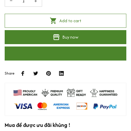
Add to cart
Buy now
Share
Mua để được ưu đãi khủng !