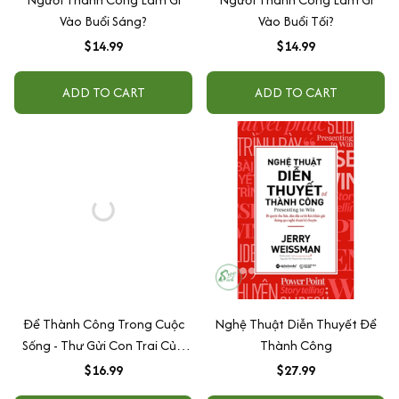
Vào Buổi Sáng?
Vào Buổi Tối?
$14.99
$14.99
ADD TO CART
ADD TO CART
Để Thành Công Trong Cuộc
Nghệ Thuật Diễn Thuyết Để
Sống - Thư Gửi Con Trai Của
Thành Công
Cha
$16.99
$27.99