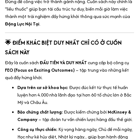
Đừng để công việc trở thành gánh nặng. Cuốn sách này chính là
"liều thuốc" giúp bạn tái cấu trúc tư duy, biến mỗi giờ làm việc
thành một trải nghiệm đầy hứng khởi thông qua sức mạnh của
Động Lực Nội Tại
.
🌟 ĐIỂM KHÁC BIỆT DUY NHẤT CHỈ CÓ Ở CUỐN
SÁCH NÀY
Đây là cuốn sách
ĐẦU TIÊN VÀ DUY NHẤT
cung cấp bộ công cụ
FEO (Focus on Exciting Outcomes)
– tập trung vào những kết
quả đầy hứng khởi.
Dựa trên cơ sở khoa học:
Được đúc kết từ thực tế huấn
luyện hơn 4.000 nhà lãnh đạo tại hơn 60 tổ chức lớn ở Bắc
Mỹ và Châu Âu.
Bảo chứng chất lượng:
Được kiểm chứng bởi
McKinsey &
Company
– tập đoàn tư vấn chiến lược hàng đầu thế giới.
Công cụ thực chiến:
Kỳ vọng hàng ngày, Chủ đề mỗi ngày,
Học như kẻ hủy diệt, Nhật ký ngày... giúp bạn hành động