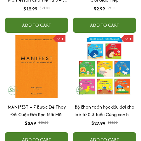
Tuổi
$12.99
$21.00
$2.99
$9.00
ADD TO CART
ADD TO CART
SALE
SALE
MANIFEST – 7 Bước Để Thay
Bộ Ehon toán học đầu đời cho
Đổi Cuộc Đời Bạn Mãi Mãi
bé từ 0-3 tuổi: Cùng con học
toán (song ngữ Việt Anh)
$8.99
$20.00
$27.99
$35.00
ADD TO CART
ADD TO CART