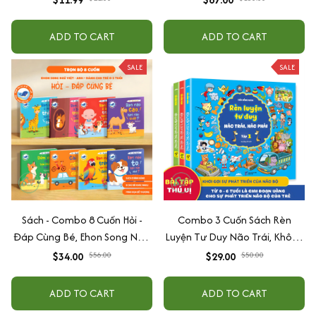
cấp độ AI + Kiếm tiền Youtube
+ Xu hướng
ADD TO CART
ADD TO CART
SALE
SALE
Sách - Combo 8 Cuốn Hỏi -
Combo 3 Cuốn Sách Rèn
Đáp Cùng Bé, Ehon Song Ngữ
Luyện Tư Duy Não Trái, Không
Việt - Anh - Dành Cho Bé Từ 0
Não Phải - Đánh Thức Tiềm
$34.00
$56.00
$29.00
$50.00
-3 Tuổi
Năng Trí Tuệ Cho Bé (3-6 Tuổi)
ADD TO CART
ADD TO CART