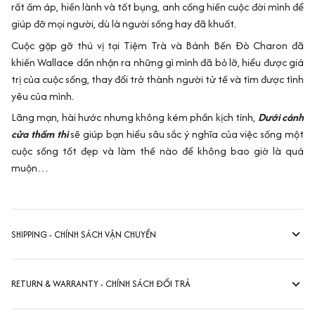
rất ấm áp, hiền lành và tốt bụng, anh cống hiến cuộc đời mình để
giúp đỡ mọi người, dù là người sống hay đã khuất.
Cuộc gặp gỡ thú vị tại Tiệm Trà và Bánh Bến Đò Charon đã
khiến Wallace dần nhận ra những gì mình đã bỏ lỡ, hiểu được giá
trị của cuộc sống, thay đổi trở thành người tử tế và tìm được tình
yêu của mình.
Lãng mạn, hài hước nhưng không kém phần kịch tính,
Dưới cánh
cửa thầm thì
sẽ giúp bạn hiểu sâu sắc ý nghĩa của việc sống một
cuộc sống tốt đẹp và làm thế nào để không bao giờ là quá
muộn…
SHIPPING - CHÍNH SÁCH VẬN CHUYỂN
RETURN & WARRANTY - CHÍNH SÁCH ĐỔI TRẢ