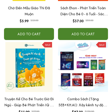
Chờ Đến Mẫu Giáo Thì Đã
Sách Ehon - Phát Triển Toàn
Muộn
Diện Cho Bé 0 - 6 Tuổi - Sách
Song Ngữ Việt - Anh
$5.99
$15.00
$37.00
$55.00
ADD TO CART
ADD TO CART
SALE
SALE
Truyện Kể Cho Bé Trước Giờ Đi
Combo Sách (Tặng
Ngủ - Giúp Bé Phát Triển IQ Và
5EB+KH.AI): Xây kênh tự động
EQ
AI Agent + AI siêu mạnh + 3
$11.99
$22.00
$87.00
$130.00