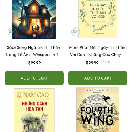
Sách Song Ngữ Lời Thì Thầm
Mười Phút Mỗi Ngày Thì Thầm
Trong Tổ Ấm - Whispers In The
Với Con - Những Câu Chuyện
Home
Thai Giáo Hay Nhất Thế Giới
$29.99
$29.99
$31.00
ADD TO CART
ADD TO CART