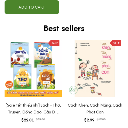
ADD TO CART
Best sellers
SALE
SALE
[Sale tết thiếu nhi] Sách - Thơ,
Cách Khen, Cách Mắng, Cách
Truyện, Đồng Dao, Câu Đố,
Phạt Con
Tập Nói Tập Đọc Cho Bé 0-6
$22.01
$39.00
$2.99
$17.00
Tuổi - Combo 4 Quyển