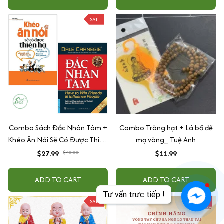
SALE
Combo Sách Đắc Nhân Tâm +
Combo Tràng hạt + Lá bồ đề
Khéo Ăn Nói Sẽ Có Được Thiên
mạ vàng_ Tuệ Anh
Hạ
$27.99
$40.00
$11.99
ADD TO CART
ADD TO CART
SALE
SALE