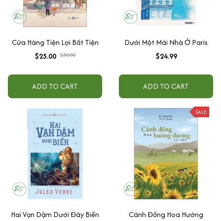
Cửa Hàng Tiện Lợi Bất Tiện
Dưới Một Mái Nhà Ở Paris
$25.00
$30.00
$24.99
ADD TO CART
ADD TO CART
SALE
Hai Vạn Dặm Dưới Đáy Biển
Cánh Đồng Hoa Hướng