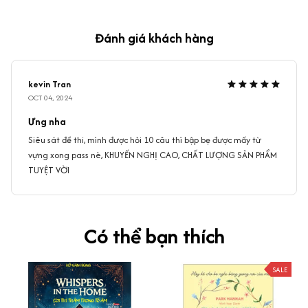
Đánh giá khách hàng
kevin Tran
OCT 04, 2024
Ưng nha
Siêu sát đề thi, mình được hỏi 10 câu thì bập bẹ được mấy từ
vựng xong pass nè, KHUYẾN NGHỊ CAO, CHẤT LƯỢNG SẢN PHẨM
TUYỆT VỜI
Có thể bạn thích
SALE