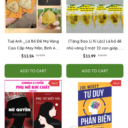
Tuệ Anh _Lá Bồ Đề Mạ Vàng
(Tặng Bao Lì Xì Lộc) Lá bồ đề
Cao Cấp May Mắn, Bình An,
nhũ vàng 2 mặt 12 con giáp và
Chiêu Tài Lộc
phật bản mệnh, để ốp lưng
$11.24
$12.00
$11.99
$18.00
điện thoại, treo xe ô tô đã khai
quang
ADD TO CART
ADD TO CART
SALE
SALE