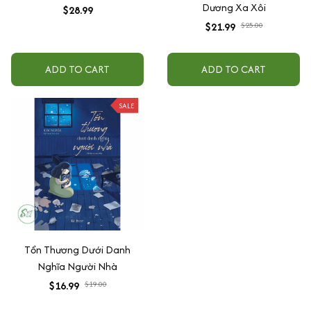
Dương Xa Xôi
$28.99
$21.99
$25.00
ADD TO CART
ADD TO CART
SALE
Tổn Thương Dưới Danh
Nghĩa Người Nhà
$16.99
$19.00