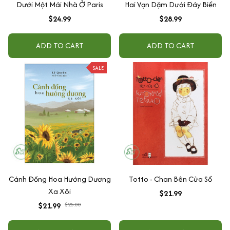
Dưới Một Mái Nhà Ở Paris
Hai Vạn Dặm Dưới Đáy Biển
$24.99
$28.99
ADD TO CART
ADD TO CART
SALE
Cánh Đồng Hoa Hướng Dương
Totto - Chan Bên Cửa Sổ
Xa Xôi
$21.99
$21.99
$25.00