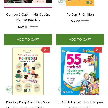
Combo 2 Cuốn – Nữ Quyền,
Tư Duy Phản Biện
Phụ Nữ Biết Nói
$5.99
$15.00
$42.00
$56.00
ADD TO CART
ADD TO CART
SALE
SALE
Phương Pháp Giáo Dục Sớm
55 Cách Để Trở Thành Người
Montessori Cho Trẻ Từ 0 – 3
Giỏi Giao Tiếp