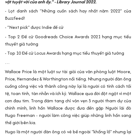
vật tuyệt vời của anh ấy." - Library Journal 2022.
- Lọt danh sách “Những cuốn sách hay nhất năm 2022” của
Buzzfeed!
- “Next pick” được Indie đề cử
- Top 2 Đề cử Goodreads Choice Awards 2021 hạng mục tiểu
thuyết giả tưởng
- Top 10 Đề cử Locus Awards hạng mục tiểu thuyết giả tưởng
…
Wallace Price là một luật sư tài giỏi của văn phòng luật Moore,
Price, Hernandez & Worthington nổi tiếng. Nhưng người đàn ông
cuồng công việc và thành công này lại là người có tính cách tồi
tệ, toan tính, tàn nhẫn và ích kỷ. Wallace qua đời đột ngột vì một
cơn đau tim. Trong đám tang chỉ vỏn vẹn 5 người tham dự của
chính mình, linh hồn Wallace được đưa đến gặp Người lái đò
Hugo Freeman - người làm công việc giúp những linh hồn sang
thế giới bên kia.
Hugo là một người đàn ông có vẻ bề ngoài “khổng lồ” nhưng lại