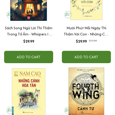
Sách Song Ngữ Lời Thì Thầm
Mười Phút Mỗi Ngày Thì
Trong Tổ Ấm - Whispers In
Thầm Với Con - Những Câu
The Home
Chuyện Thai Giáo Hay Nhất
$29.99
$29.99
$31.00
Thế Giới
ADD TO CART
ADD TO CART