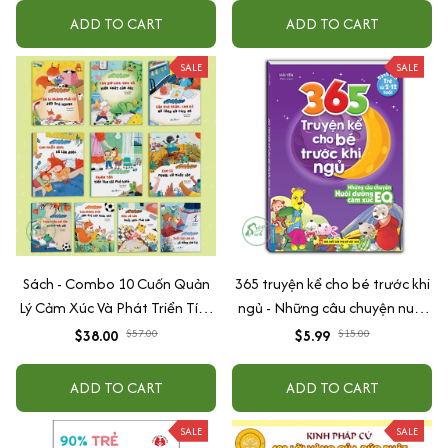
ADD TO CART
ADD TO CART
SALE
SALE
Sách - Combo 10 Cuốn Quản
365 truyện kể cho bé trước khi
Lý Cảm Xúc Và Phát Triển Tính
ngủ - Những câu chuyện nuôi
Cách Cho Bé Từ 2 - 6 Tuổi
dưỡng cảm xúc EQ (2-12 tuổi)
$38.00
$57.00
$5.99
$15.00
ADD TO CART
ADD TO CART
SALE
SALE