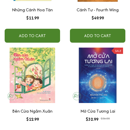
Những Cánh Hoa Tàn
Cánh Tư - Fourth Wing
$11.99
$49.99
ADD TO CART
ADD TO CART
SALE
Bên Cửa Ngắm Xuân
Mở Cửa Tương Lai
$12.99
$32.99
$36.00