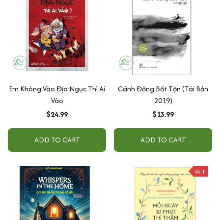
Em Không Vào Địa Ngục Thì Ai
Cánh Đồng Bất Tận (Tái Bản
Vào
2019)
$24.99
$13.99
ADD TO CART
ADD TO CART
SALE