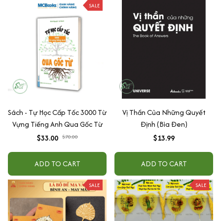
SALE
Sách - Tự Học Cấp Tốc 3000 Từ
Vị Thần Của Những Quyết
Vựng Tiếng Anh Qua Gốc Từ
Định (Bìa Đen)
$33.00
$70.00
$13.99
ADD TO CART
ADD TO CART
SALE
SALE