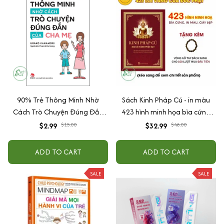
90% Trẻ Thông Minh Nhờ
Sách Kinh Pháp Cú - in màu
Cách Trò Chuyện Đúng Đắn
423 hình minh họa bìa cứng
Của Cha Mẹ
cao cấp + tặng kèm vòng tay
$2.99
$15.00
$32.99
$48.00
ADD TO CART
ADD TO CART
SALE
SALE