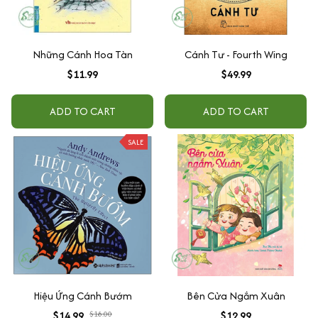
Những Cánh Hoa Tàn
Cánh Tư - Fourth Wing
$11.99
$49.99
ADD TO CART
ADD TO CART
SALE
Hiệu Ứng Cánh Bướm
Bên Cửa Ngắm Xuân
$14.99
$18.00
$12.99