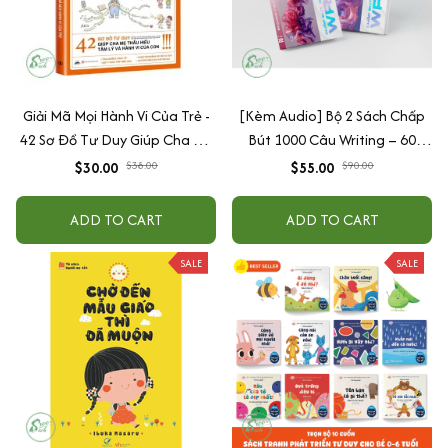
Giải Mã Mọi Hành Vi Của Trẻ -
[Kèm Audio] Bộ 2 Sách Chấp
42 Sơ Đồ Tư Duy Giúp Cha Mẹ
Bút 1000 Câu Writing – 60
Thấu Hiểu Tâm Lý Và Hành Vi
Ngày Gieo Trồng Tư Duy
$30.00
$38.00
$55.00
$90.00
Của Con
Writing- Cải Thiện Kỹ Năng Viết
ADD TO CART
ADD TO CART
SALE
SALE