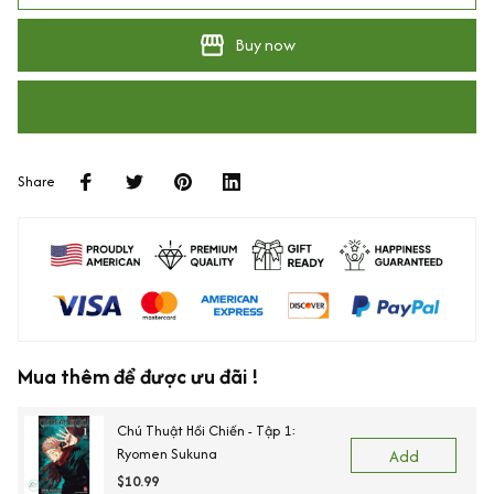
Buy now
Share
Mua thêm để được ưu đãi !
Chú Thuật Hồi Chiến - Tập 1:
Ryomen Sukuna
Add
$10.99