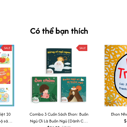
Có thể bạn thích
SALE
SALE
iệt 10
Combo 3 Cuốn Sách Ehon: Buồn
Ehon Nhậ
Bộ sách
Ngủ Ơi Là Buồn Ngủ (Dành Cho
$
$25.00