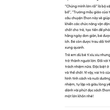
“Chúng mình lớn rồi” là bộ s
bố”, “Trường mẫu giáo của t
câu chuyện Ehon này sẽ giúp
khiển các chức năng vận động
chất cho trẻ, tạo tiền đề phá
hằng ngày đơn giản, bé được
ích. Bé còn được trau dồi tì
xung quanh.
Trẻ em dù bé tí xíu xiu như
trở thành người lớn. Đối với 
trách nhiệm nữa. Đặc biệt ở 
và thể chất. Vì vậy, vai trò 
hình tính cách và nuôi dưỡn
nhiệm, tự lập và giàu lòng 
dành vài phút đọc sách Ehon
một lớn khôn nhé!