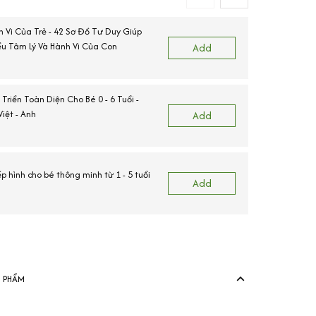
h Vi Của Trẻ - 42 Sơ Đồ Tư Duy Giúp
C
u Tâm Lý Và Hành Vi Của Con
Add
 Triển Toàn Diện Cho Bé 0 - 6 Tuổi -
L
iệt - Anh
Add
C
ếp hình cho bé thông minh từ 1 - 5 tuổi
B
Add
View more produ
N PHẨM