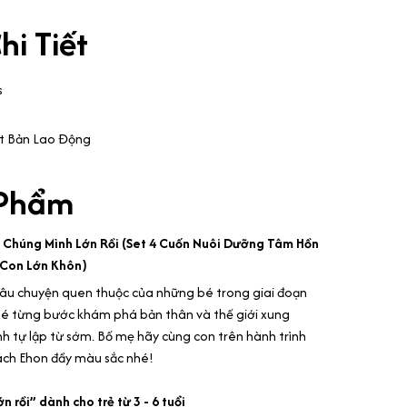
hi Tiết
s
t Bản Lao Động
 Phẩm
 Chúng Mình Lớn Rồi (Set 4 Cuốn Nuôi Dưỡng Tâm Hồn
g Con Lớn Khôn)
âu chuyện quen thuộc của những bé trong giai đoạn
 bé từng bước khám phá bản thân và thế giới xung
nh tự lập từ sớm. Bố mẹ hãy cùng con trên hành trình
ách Ehon đầy màu sắc nhé!
 rồi” dành cho trẻ từ 3 - 6 tuổi