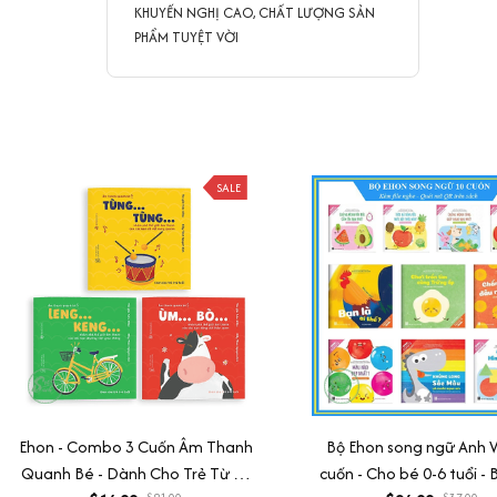
KHUYẾN NGHỊ CAO, CHẤT LƯỢNG SẢN
PHẨM TUYỆT VỜI
SALE
Ehon - Combo 3 Cuốn Âm Thanh
Bộ Ehon song ngữ Anh V
Quanh Bé - Dành Cho Trẻ Từ 0 -
cuốn - Cho bé 0-6 tuổi - 
$21.00
$37.00