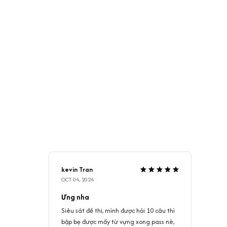
kevin Tran
OCT 04, 2024
Ưng nha
Siêu sát đề thi, mình được hỏi 10 câu thì
bập bẹ được mấy từ vựng xong pass nè,