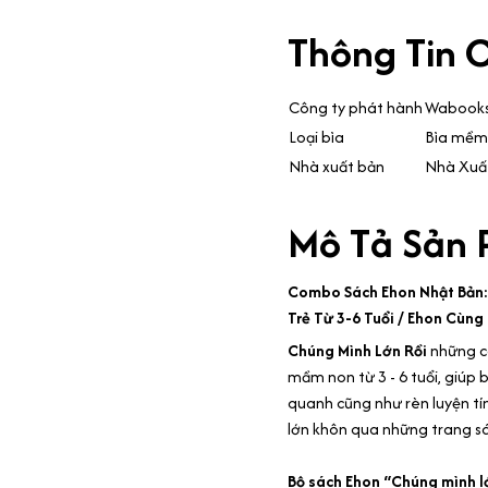
Thông Tin C
Công ty phát hành
Wabook
Loại bìa
Bìa mềm
Nhà xuất bản
Nhà Xuấ
Mô Tả Sản
Combo Sách Ehon Nhật Bản:
Trẻ Từ 3-6 Tuổi / Ehon Cùn
Chúng Mình Lớn Rồi
những c
mầm non từ 3 - 6 tuổi, giúp
quanh cũng như rèn luyện tí
lớn khôn qua những trang s
Bộ sách Ehon “Chúng mình lớn