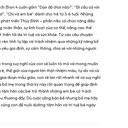
ách Ehon 4 cuốn gồm “Dọn đồ chơi nào!”, “Đi câu cá với
ớ”, “Chị và em bé” dành cho trẻ từ 3-6 tuổi. Những
 phát triển Thùy Đỉnh – phần não có chức năng điều
 toàn thân, sự linh hoạt của cơ thể, nâng cao thể
t triển tối đa trí tuệ và sức khỏe. Từ các câu chuyện
 rèn tính tự lập và trách nhiệm qua những kỹ năng bổ
nh yêu gia đình, sự cảm thông, chia sẻ với những người
ng trong suy nghĩ của con sẽ luôn tò mò và mong muốn
trẻ, thế giới của người lớn thật nhiệm màu, tự do và cả
giai đoạn mẫu giáo, con sẽ lớn rất nhanh về cả suy nghĩ
của bố mẹ trong thời kỳ này rất quan trọng để giúp định
g tâm hồn các bé trở thành những em bé có trách
yêu thương đấy. Dù cuộc sống bộn bề nhưng bố mẹ hãy
 cùng con để nuôi dưỡng tâm hồn và trí tuệ bé ngày