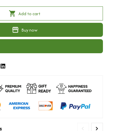
Add to cart
Buy now
s