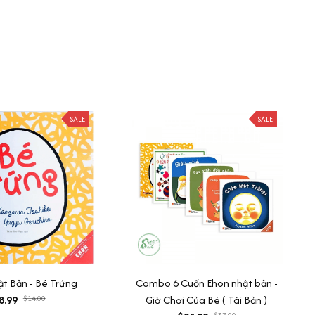
SALE
SALE
t Bản - Bé Trứng
Combo 6 Cuốn Ehon nhật bản -
8.99
$14.00
Giờ Chơi Của Bé ( Tái Bản )
$37.00