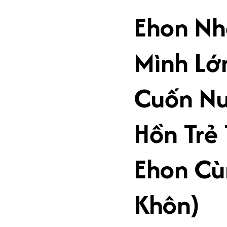
Ehon Nh
Mình Lớn
Cuốn N
Hồn Trẻ 
Ehon Cù
Khôn)