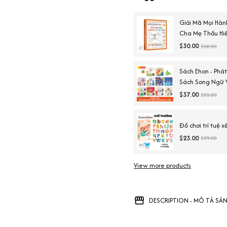
Giải Mã Mọi Hàn
Cha Mẹ Thấu Hiể
$30.00
$38.00
Sách Ehon - Phát
Sách Song Ngữ V
$37.00
$55.00
Đồ chơi trí tuệ x
$23.00
$39.00
View more products
DESCRIPTION - MÔ TẢ SẢ