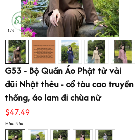
1 / 6
G53 - Bộ Quần Áo Phật tử vải 
đũi Nhật thêu - cổ tàu cao truyền 
thống, áo lam đi chùa nữ
$47.49
Màu: Nâu