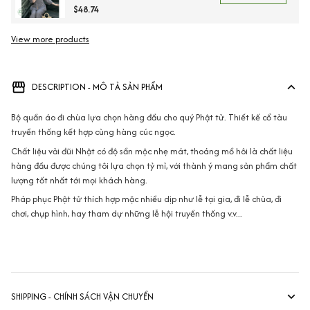
chất liệu đũi dày dặn đứng phom
$48.74
View more products
Vi
DESCRIPTION - MÔ TẢ SẢN PHẨM
Bộ quần áo đi chùa lựa chọn hàng đầu cho quý Phật tử. Thiết kế cổ tàu
truyền thống kết hợp cùng hàng cúc ngọc.
Chất liệu vải đũi Nhật có độ sần mộc nhẹ mát, thoáng mồ hôi là chất liệu
hàng đầu được chúng tôi lựa chọn tỷ mỉ, với thành ý mang sản phẩm chất
lượng tốt nhất tới mọi khách hàng.
Pháp phục Phật tử thích hợp mặc nhiều dịp như lễ tại gia, đi lễ chùa, đi
chơi, chụp hình, hay tham dự những lễ hội truyền thống v.v...
SHIPPING - CHÍNH SÁCH VẬN CHUYỂN