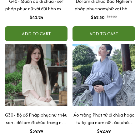
G40 - Quần áo đi chùa - set
Đồ lam đi chùa Bảo Nghiêm
pháp phục nữ vải đũi Hàn mềm
pháp phục nam/nữ vạt hò cổ
mịn thêu sắc nét
tàu nút tết vải đũi cao cấp -
$41.24
$62.50
$65.00
Lam Tuệ Anh
ADD TO CART
ADD TO CART
G30 - Bộ đồ Pháp phục nữ thêu
Áo tràng Phật tử đi chùa hoặc
sen - đồ lam đi chùa trang nhã
tu tại gia nam nữ - áo pháp
chất vải đũi lụa thêu sen mềm
phục choàng khi hành lễ
$39.99
$42.49
mát