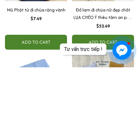
Mũ Phật tử đi chùa rộng vành
Đồ lam đi chùa nữ đẹp chất
LỤA CHÉO Ý thêu tâm an phối
$7.49
sen cao cấp Thiên Di pháp
$52.49
phục lễ chùa
ADD TO CART
ADD TO CART
Tư vấn trực tiếp !
Quần mặc áo tràng lam và
Túi xách đeo chéo Phật tử đi
nâu vải lụa tằm ý, kate lụa,
chùa 15x20cm thời trang đi lễ
kate nam nữ đều mặc được
chùa đựng phụ kiện nhiều ngăn
$22.49
$13.74