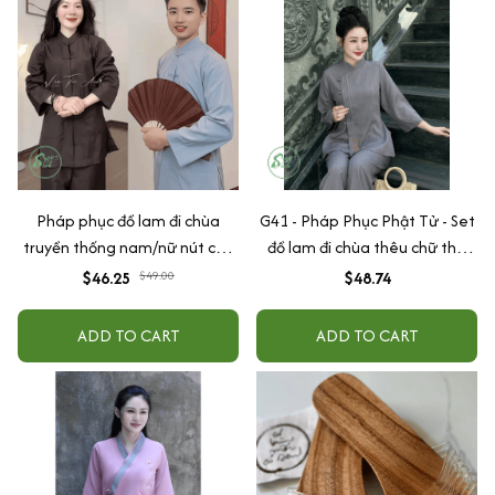
Pháp phục đồ lam đi chùa
G41 - Pháp Phục Phật Tử - Set
truyền thống nam/nữ nút cây
đồ lam đi chùa thêu chữ thư
vải kate loại 1 mát thấm hút
pháp, chất liệu đũi dày dặn
$46.25
$49.00
$48.74
mồ hôi
đứng phom
ADD TO CART
ADD TO CART