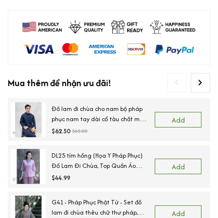
Mua thêm để nhận ưu đãi!
Đồ lam đi chùa cho nam bộ pháp
phục nam tay dài cổ tàu chất mềm
Add
mại thoải mái phù hợp đi lễ tết lễ
$62.50
$65.00
chùa - B77
DL25 tím hồng (Họa Y Pháp Phục)
Đồ Lam Đi Chùa, Top Quần Áo
Add
Thời Trang Cho Phật Tử Nữ, đủ size
$44.99
G41 - Pháp Phục Phật Tử - Set đồ
lam đi chùa thêu chữ thư pháp,
Add