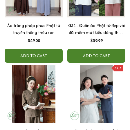
Áo tràng pháp phục Phật tử
G31 - Quần áo Phật tử đẹp vải
truyền thống thêu sen
đũi mềm mát kiểu dáng thoải
mái - pháp phục nữ thêu sen
$49.00
$39.99
ADD TO CART
ADD TO CART
SALE