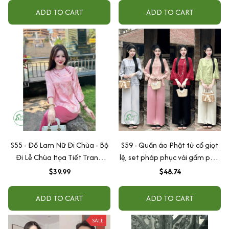
ADD TO CART
ADD TO CART
S55 - Đồ Lam Nữ Đi Chùa - Bộ
S59 - Quần áo Phật tử cổ giọt
Đi Lễ Chùa Họa Tiết Trang
lệ, set pháp phục vải gấm phối
Nhã - Pháp Phục Nữ Xinh Xắn
tơ 2 lớp
$39.99
$48.74
Dành Cho Phật Tử Vải Lụa
Tằm mềm mại
ADD TO CART
ADD TO CART
SALE