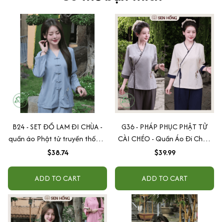
B24 - SET ĐỒ LAM ĐI CHÙA -
G36 - PHÁP PHỤC PHẬT TỬ
quần áo Phật tử truyền thống-
CÀI CHÉO - Quần Áo Đi Chùa
pháp phục nữ cổ bà lai cúc tết
thiết kế cổ nhật vải đũi thêu
$38.74
$39.99
thêu Tâm
hoa sen
ADD TO CART
ADD TO CART