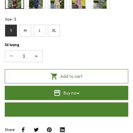
Size: S
S
M
L
XL
Số lượng
Add to cart
Buy now
Share