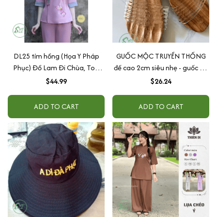
DL25 tím hồng (Họa Y Pháp
GUỐC MỘC TRUYỀN THỐNG
Phục) Đồ Lam Đi Chùa, Top
đế cao 2cm siêu nhẹ - guốc gỗ
Quần Áo Thời Trang Cho Phật
nữ đi lễ chùa, mang Việt Phục
$44.99
$26.24
Tử Nữ, đủ size
duyên dáng
ADD TO CART
ADD TO CART