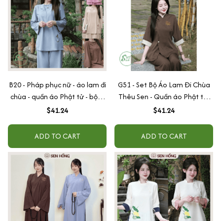
B20 - Pháp phục nữ - áo lam đi
G51 - Set Bộ Áo Lam Đi Chùa
chùa - quần áo Phật tử - bộ lễ
Thêu Sen - Quần áo Phật tử,
phục vải lụa mềm thêu thư
Pháp phục loại 1 vải mịn đẹp
$41.24
$41.24
pháp chữ An
ADD TO CART
ADD TO CART