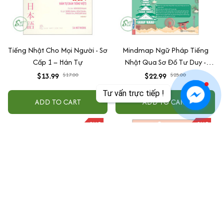
Tiếng Nhật Cho Mọi Người - Sơ
Mindmap Ngữ Pháp Tiếng
Cấp 1 – Hán Tự
Nhật Qua Sơ Đồ Tư Duy -
Dành Cho Trình Độ Trung Cấp
$13.99
$17.00
$22.99
$25.00
Tư vấn trực tiếp !
ADD TO CART
ADD TO CART
SALE
SALE