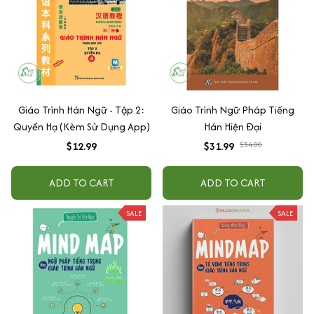
Giáo Trình Hán Ngữ - Tập 2:
Giáo Trình Ngữ Pháp Tiếng
Quyển Hạ (Kèm Sử Dụng App)
Hán Hiện Đại
$12.99
$31.99
$34.00
ADD TO CART
ADD TO CART
SALE
SALE