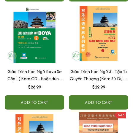
Giáo Trình Hán Ngữ Boya Sơ
Giáo Trình Hán Ngữ 3 - Tập 2:
Cấp I ( Kèm CD - Hoặc dùng
Quyển Thượng (Kèm Sử Dụng
App)
App)
$26.99
$12.99
ADD TO CART
ADD TO CART
SALE