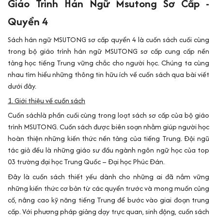
Giáo Trình Hán Ngữ Msutong Sơ Cấp -
Quyển 4
Sách hán ngữ MSUTONG sơ cấp quyển 4 là cuốn sách cuối cùng
trong bộ giáo trình hán ngữ MSUTONG sơ cấp cung cấp nền
tảng học tiếng Trung vững chắc cho người học. Chúng ta cùng
nhau tìm hiểu những thông tin hữu ích về cuốn sách qua bài viết
dưới đây.
1. Giới thiệu về cuốn sách
Cuốn sáchlà phần cuối cùng trong loạt sách sơ cấp của bộ giáo
trình MSUTONG. Cuốn sách được biên soạn nhằm giúp người học
hoàn thiện những kiến thức nền tảng của tiếng Trung. Đội ngũ
tác giả đều là những giáo sư đầu ngành ngôn ngữ học của top
03 trường đại học Trung Quốc – Đại học Phúc Đán.
Đây là cuốn sách thiết yếu dành cho những ai đã nắm vững
những kiến thức cơ bản từ các quyển trước và mong muốn củng
cố, nâng cao kỹ năng tiếng Trung để bước vào giai đoạn trung
cấp. Với phương pháp giảng dạy trực quan, sinh động, cuốn sách