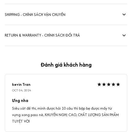
SHIPPING - CHÍNH SÁCH VẬN CHUYỂN
RETURN & WARRANTY - CHÍNH SÁCH ĐỔI TRẢ
Đánh giá khách hàng
kevin Tran
OCT 04, 2024
Ưng nha
Siêu sát đề thi, mình được hỏi 10 câu thì bập bẹ được mấy từ
vựng xong pass nè, KHUYẾN NGHỊ CAO, CHẤT LƯỢNG SẢN PHẨM
TUYỆT VỜI