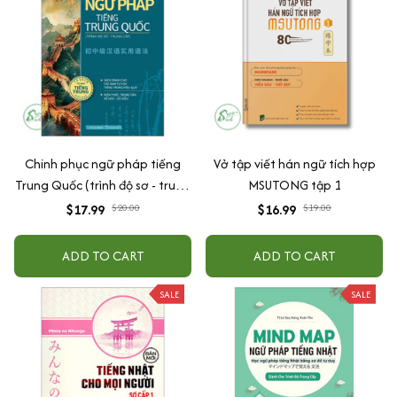
Chinh phục ngữ pháp tiếng
Vở tập viết hán ngữ tích hợp
Trung Quốc (trình độ sơ - trung
MSUTONG tập 1
cấp)
$17.99
$20.00
$16.99
$19.00
ADD TO CART
ADD TO CART
SALE
SALE