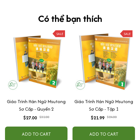
Có thể bạn thích
SALE
SALE
Giáo Trình Hán Ngữ Msutong
Giáo Trình Hán Ngữ Msutong
Sơ Cấp - Quyển 2
Sơ Cấp - Tập 1
$27.00
$31.00
$21.99
$24.00
ADD TO CART
ADD TO CART