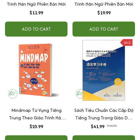
Trình Hán Ngữ Phiên Bản Mới
Trình Hán Ngữ Phiên Bản Mới
$11.99
$19.99
ADD TO CART
ADD TO CART
SALE
Mindmap Từ Vựng Tiếng
Sách Tiêu Chuẩn Các Cấp Độ
Trung Theo Giáo Trình Hán
Tiếng Trung Trong Giáo Dục
Ngữ
Tiếng Trung Quốc Tế - Giáo
$25.99
$41.99
$44.00
Trình Ngữ Pháp - Sơ Cấp