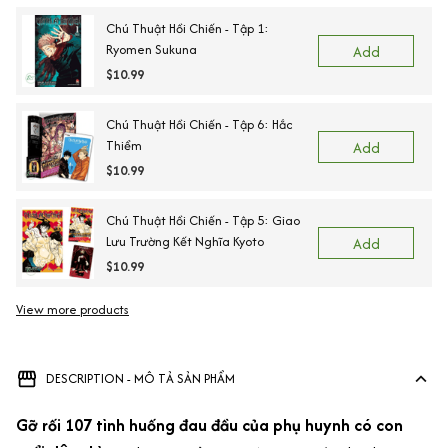
Chú Thuật Hồi Chiến - Tập 1:
Ryomen Sukuna
Add
$10.99
Chú Thuật Hồi Chiến - Tập 6: Hắc
Thiểm
Add
$10.99
Chú Thuật Hồi Chiến - Tập 5: Giao
Lưu Trường Kết Nghĩa Kyoto
Add
$10.99
View more products
DESCRIPTION - MÔ TẢ SẢN PHẨM
Gỡ rối 107 tình huống đau đầu của phụ huynh có con