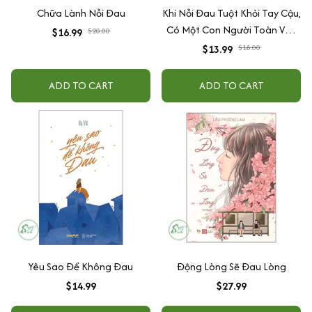
Chữa Lành Nỗi Đau
Khi Nỗi Đau Tuột Khỏi Tay Cậu,
Có Một Con Người Toàn Vẹn
$16.99
$20.00
Ở Đó
$13.99
$18.00
ADD TO CART
ADD TO CART
Yêu Sao Để Không Đau
Động Lòng Sẽ Đau Lòng
$14.99
$27.99