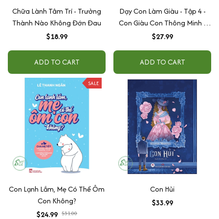
Chữa Lành Tâm Trí - Trưởng
Dạy Con Làm Giàu - Tập 4 -
Thành Nào Không Đớn Đau
Con Giàu Con Thông Minh -
Tái Bản 2022
$18.99
$27.99
ADD TO CART
ADD TO CART
SALE
Con Lạnh Lắm, Mẹ Có Thể Ôm
Con Hủi
Con Không?
$33.99
$24.99
$31.00