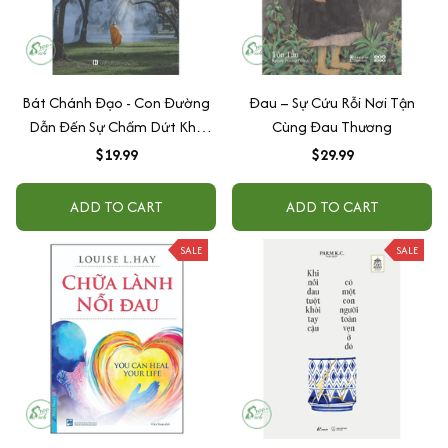
Bát Chánh Đạo - Con Đường
Đau – Sự Cứu Rỗi Nơi Tận
Dẫn Đến Sự Chấm Dứt Khổ
Cùng Đau Thương
Đau
$19.99
$29.99
ADD TO CART
ADD TO CART
SALE
SALE