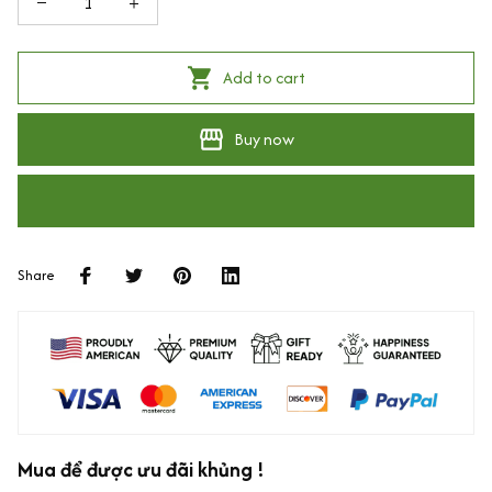
Add to cart
Buy now
Share
Mua để được ưu đãi khủng !