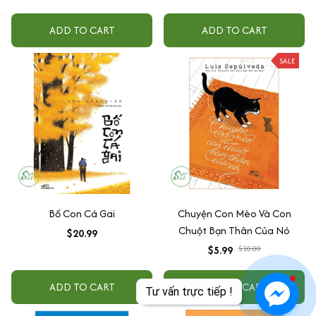
ADD TO CART
ADD TO CART
SALE
Bố Con Cá Gai
Chuyện Con Mèo Và Con
Chuột Bạn Thân Của Nó
$20.99
$5.99
$10.00
ADD TO CART
ADD TO CART
Tư vấn trực tiếp !