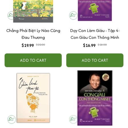
Chẳng Phải Biệt Ly Nào Cũng
Dạy Con Làm Giàu - Tập 4:
Đau Thương
Con Giàu Con Thông Minh
$19.99
$22.00
$16.99
$18.00
ADD TO CART
ADD TO CART