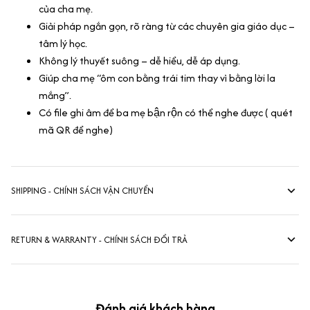
của cha mẹ.
Giải pháp ngắn gọn, rõ ràng từ các chuyên gia giáo dục –
tâm lý học.
Không lý thuyết suông – dễ hiểu, dễ áp dụng.
Giúp cha mẹ “ôm con bằng trái tim thay vì bằng lời la
mắng”.
Có file ghi âm để ba mẹ bận rộn có thể nghe được ( quét
mã QR để nghe)
SHIPPING - CHÍNH SÁCH VẬN CHUYỂN
RETURN & WARRANTY - CHÍNH SÁCH ĐỔI TRẢ
Đánh giá khách hàng