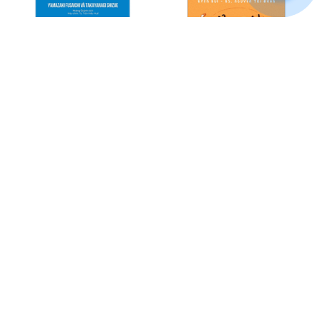
Dạy Con Như Người Nhật -
Để Con Được Ốm
Làm Bạn Cùng Con (Bìa Mềm)
$23.99
$13.99
ADD TO CART
ADD TO CART