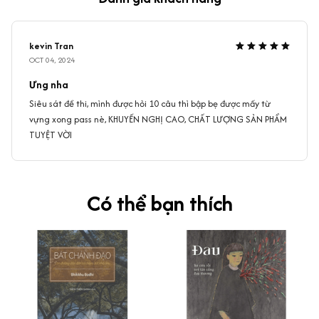
kevin Tran
OCT 04, 2024
Ưng nha
Siêu sát đề thi, mình được hỏi 10 câu thì bập bẹ được mấy từ
vựng xong pass nè, KHUYẾN NGHỊ CAO, CHẤT LƯỢNG SẢN PHẨM
TUYỆT VỜI
Có thể bạn thích