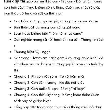
tuổi dậy thì
giúp ba mẹ Hiểu con - Yêu con - Đồng hành cùng
con tuổi dậy thì mà không còn lo lắng. Cuốn sách này sẽ giúp
bạn tháo gỡ từng vấn đề cụ thể như:
Con bỗng dưng hay cáu gắt, không chia sẻ với bố mẹ
Bạn thấy bất lực, nói gì con cũng gắt gỏng
Loay hoay không biết “nên mềm hay cứng”
Con nghiện mạng xã hội, học hành sa sút. Thông tin sách
:
Thương hiệu Đậu ngọt
329 trang : 16x23 cm Sách gồm 4 chương lớn là 4 chủ đề
khó khăn mà các bố mẹ thường gặp khi con vào tuổi dậy
thì:
Chương 1: Khi con yêu sớm - Tơ vò trăm mối
Chương 2: Con đến trường - Mẹ đầy nỗi lo âu
Chương 3: Con tuổi nổi loạn - Bố mẹ "rối loạn"
Chương 4: Con thiếu kỹ năng - bố mẹ khóc thầm Cuốn
sách này có gì đặc biệt?
Tổng hợp 107 tình huống thực tế, đi thẳng vào “nỗi đau”