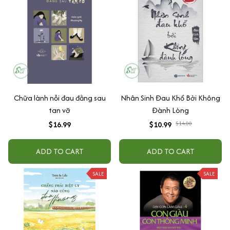
Chữa lành nỗi đau đằng sau
Nhân Sinh Đau Khổ Bởi Không
tan vỡ
Đành Lòng
$16.99
$10.99
$14.00
ADD TO CART
ADD TO CART
SALE
SALE