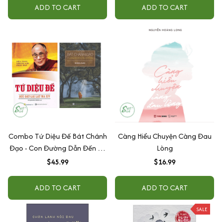
ADD TO CART
ADD TO CART
Combo Tứ Diệu Đế Bát Chánh
Càng Hiểu Chuyện Càng Đau
Đạo - Con Đường Dẫn Đến Sự
Lòng
Chấm Dứt Khổ Đau
$45.99
$16.99
ADD TO CART
ADD TO CART
SALE