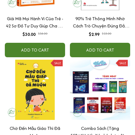
Giải Mã Mọi Hành Vi Của Trẻ -
90% Trẻ Thông Minh Nhờ
42 Sơ Đồ Tư Duy Giúp Cha Mẹ
Cách Trò Chuyện Đúng Đắn
Thấu Hiểu Tâm Lý Và Hành Vi
Của Cha Mẹ
$30.00
$38.00
$2.99
$15.00
Của Con
ADD TO CART
ADD TO CART
SALE
SALE
Chờ Đến Mẫu Giáo Thì Đã
Combo Sách (Tặng