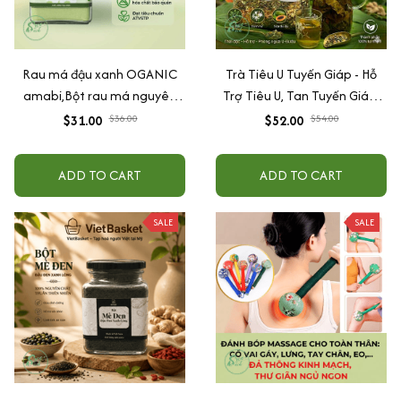
Rau má đậu xanh OGANIC
Trà Tiêu U Tuyến Giáp - Hỗ
amabi,Bột rau má nguyên
Trợ Tiêu U, Tan Tuyến Giáp,
chất thanh nhiệt,giải độc,mát
Giảm Cường Giáp, Suy Giáp,
$31.00
$36.00
$52.00
$54.00
gan 100%natural
Bướu Cổ
ADD TO CART
ADD TO CART
SALE
SALE