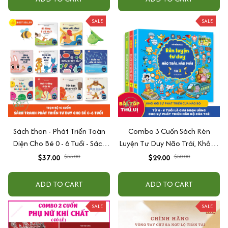
SALE
SALE
Sách Ehon - Phát Triển Toàn
Combo 3 Cuốn Sách Rèn
Diện Cho Bé 0 - 6 Tuổi - Sách
Luyện Tư Duy Não Trái, Không
Song Ngữ Việt - Anh
Não Phải - Đánh Thức Tiềm
$37.00
$55.00
$29.00
$50.00
Năng Trí Tuệ Cho Bé (3-6 Tuổi)
ADD TO CART
ADD TO CART
SALE
SALE