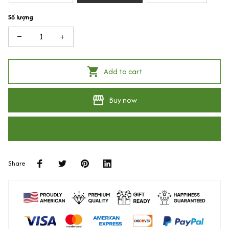
Số lượng
Add to cart
Buy now
Share