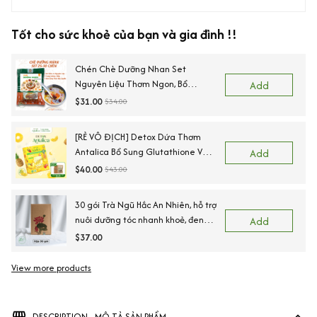
Tốt cho sức khoẻ của bạn và gia đình !!
Chén Chè Dưỡng Nhan Set
Nguyên Liệu Thơm Ngon, Bổ
Add
Dưỡng 25 Chén NHALAM FOOD (
$31.00
$34.00
Kèm Công Thức)
[RẺ VÔ ĐỊCH] Detox Dứa Thơm
Antalica Bổ Sung Glutathione Và
Add
VitaminC, Thơm Ngon Hộp, 20 Gói
$40.00
$43.00
TẶNG KÈM Bình giữ nhiệt + trà
thảo mộc
30 gói Trà Ngũ Hắc An Nhiên, hỗ trợ
nuôi dưỡng tóc nhanh khoẻ, đen
Add
tóc, tóc rụng yếu,Nguyên liệu sấy
$37.00
lạnh, Sấy lạnh
View more products
DESCRIPTION - MÔ TẢ SẢN PHẨM