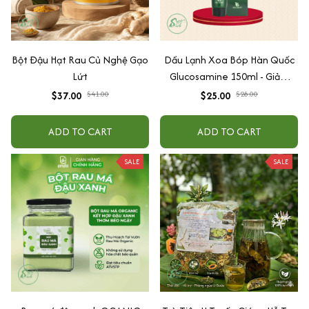
Bột Đậu Hạt Rau Củ Nghệ Gạo
Dầu Lạnh Xoa Bóp Hàn Quốc
Lứt
Glucosamine 150ml - Giảm
Đau Nhức Vai Gáy Và Khớp
$37.00
$41.00
$25.00
$28.00
ADD TO CART
ADD TO CART
SALE
SALE