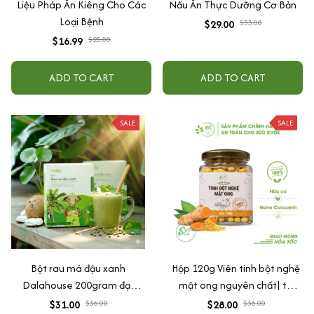
Liệu Pháp Ăn Kiêng Cho Các
Nấu Ăn Thực Dưỡng Cơ Bản
Loại Bệnh
$29.00
$33.00
$16.99
$25.00
ADD TO CART
ADD TO CART
SALE
SALE
Bột rau má đậu xanh
Hộp 120g Viên tinh bột nghệ
Dalahouse 200gram đạt
mật ong nguyên chất| tự
chuẩn hữu cơ
nhiên, hữu cơ| tốt cho, dạ
$31.00
$36.00
$28.00
$36.00