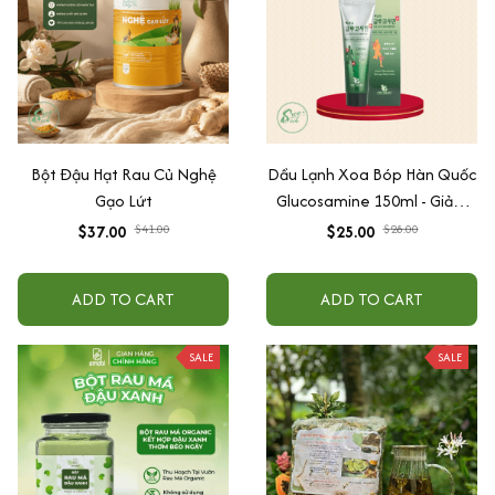
Bột Đậu Hạt Rau Củ Nghệ
Dầu Lạnh Xoa Bóp Hàn Quốc
Gạo Lứt
Glucosamine 150ml - Giảm
Đau Nhức Vai Gáy Và Khớp
$37.00
$41.00
$25.00
$28.00
ADD TO CART
ADD TO CART
SALE
SALE