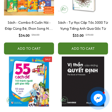
Sách - Combo 8 Cuốn Hỏi -
Sách - Tự Học Cấp Tốc 3000 Từ
Đáp Cùng Bé, Ehon Song Ngữ
Vựng Tiếng Anh Qua Gốc Từ
Việt - Anh - Dành Cho Bé Từ 0
$34.00
$56.00
$33.00
$70.00
-3 Tuổi
ADD TO CART
ADD TO CART
SALE