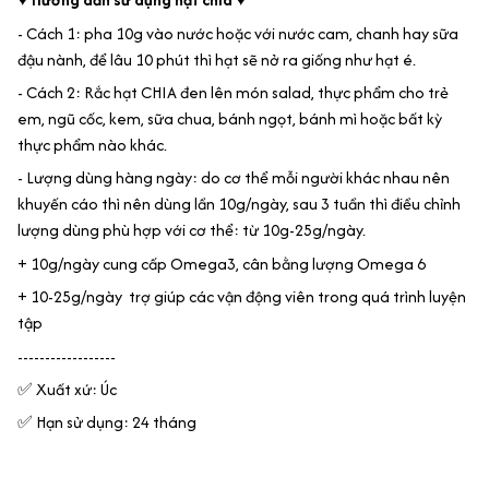
- Cách 1: pha 10g vào nước hoặc với nước cam, chanh hay sữa
đậu nành, để lâu 10 phút thì hạt sẽ nở ra giống như hạt é.
- Cách 2: Rắc hạt CHIA đen lên món salad, thực phẩm cho trẻ
em, ngũ cốc, kem, sữa chua, bánh ngọt, bánh mì hoặc bất kỳ
thực phẩm nào khác.
- Lượng dùng hàng ngày: do cơ thể mỗi người khác nhau nên
khuyến cáo thì nên dùng lần 10g/ngày, sau 3 tuần thì điều chỉnh
lượng dùng phù hợp với cơ thể: từ 10g-25g/ngày.
+ 10g/ngày cung cấp Omega3, cân bằng lượng Omega 6
+ 10-25g/ngày trợ giúp các vận động viên trong quá trình luyện
tập
------------------
✅ Xuất xứ: Úc
✅ Hạn sử dụng: 24 tháng