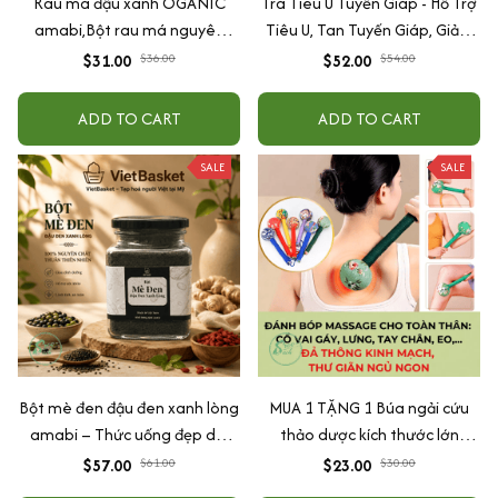
Rau má đậu xanh OGANIC
Trà Tiêu U Tuyến Giáp - Hỗ Trợ
amabi,Bột rau má nguyên
Tiêu U, Tan Tuyến Giáp, Giảm
chất thanh nhiệt,giải độc,mát
Cường Giáp, Suy Giáp, Bướu
$31.00
$36.00
$52.00
$54.00
gan 100%natural
Cổ
ADD TO CART
ADD TO CART
SALE
SALE
Bột mè đen đậu đen xanh lòng
MUA 1 TẶNG 1 Búa ngải cứu
amabi – Thức uống đẹp da,
thảo dược kích thước lớn
đen tóc, lợi sữa tự nhiên
31cm, hỗ trợ massage lưng cổ
$57.00
$61.00
$23.00
$30.00
vai gáy, giúp thư giãn và ngủ