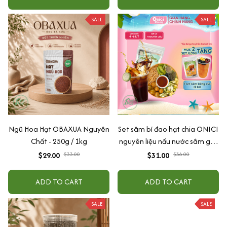
SALE
SALE
Ngũ Hoa Hạt OBAXUA Nguyên
Set sâm bí đao hạt chia ONICI
Chất - 250g / 1kg
nguyên liệu nấu nước sâm giải
nhiệt
$29.00
$33.00
$31.00
$36.00
ADD TO CART
ADD TO CART
SALE
SALE