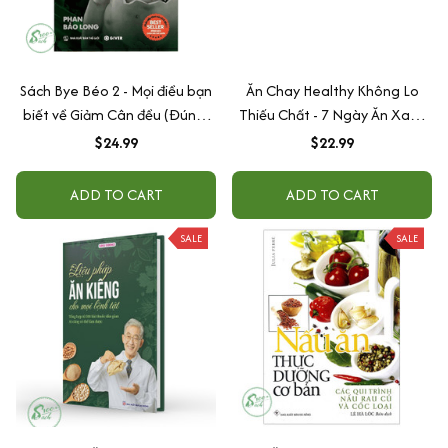
Sách Bye Béo 2 - Mọi điều bạn
Ăn Chay Healthy Không Lo
biết về Giảm Cân đều (Đúng)
Thiếu Chất - 7 Ngày Ăn Xanh
Sai - Phan Bảo Long
Nâng Cao Sức Khoẻ, Dồi Dào
$24.99
$22.99
Năng Lượng
ADD TO CART
ADD TO CART
SALE
SALE