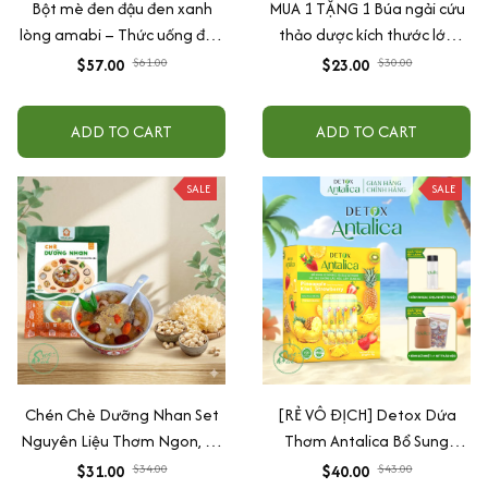
Bột mè đen đậu đen xanh
MUA 1 TẶNG 1 Búa ngải cứu
lòng amabi – Thức uống đẹp
thảo dược kích thước lớn
da, đen tóc, lợi sữa tự nhiên
31cm, hỗ trợ massage lưng
$57.00
$61.00
$23.00
$30.00
cổ vai gáy, giúp thư giãn và
ngủ ngon An Chi Organic
ADD TO CART
ADD TO CART
SALE
SALE
Chén Chè Dưỡng Nhan Set
[RẺ VÔ ĐỊCH] Detox Dứa
Nguyên Liệu Thơm Ngon, Bổ
Thơm Antalica Bổ Sung
Dưỡng 25 Chén NHALAM
Glutathione Và VitaminC,
$31.00
$34.00
$40.00
$43.00