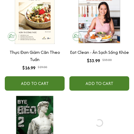
Thực Đơn Giảm Cân Theo
Eat Clean - Ăn Sạch Sống Khỏe
Tuần
$33.99
$35.00
$16.99
$19.00
ADD TO CART
ADD TO CART