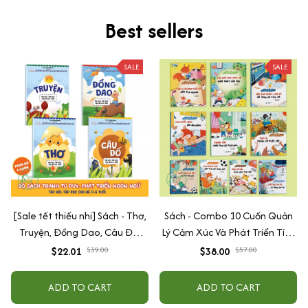
Best sellers
SALE
SALE
[Sale tết thiếu nhi] Sách - Thơ,
Sách - Combo 10 Cuốn Quản
Truyện, Đồng Dao, Câu Đố,
Lý Cảm Xúc Và Phát Triển Tính
Tập Nói Tập Đọc Cho Bé 0-6
Cách Cho Bé Từ 2 - 6 Tuổi
$22.01
$39.00
$38.00
$57.00
Tuổi - Combo 4 Quyển
ADD TO CART
ADD TO CART