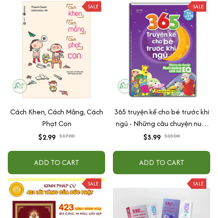
SALE
SALE
Cách Khen, Cách Mắng, Cách
365 truyện kể cho bé trước khi
Phạt Con
ngủ - Những câu chuyện nuôi
dưỡng cảm xúc EQ (2-12 tuổi)
$2.99
$17.00
$5.99
$15.00
ADD TO CART
ADD TO CART
SALE
SALE