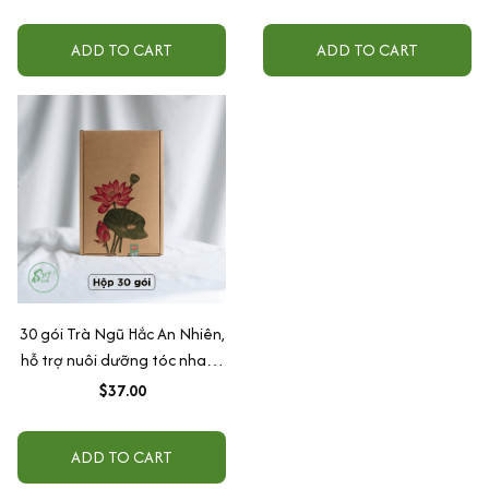
FOOD ( Kèm Công Thức)
Thơm Ngon Hộp, 20 Gói
TẶNG KÈM Bình giữ nhiệt +
ADD TO CART
ADD TO CART
trà thảo mộc
30 gói Trà Ngũ Hắc An Nhiên,
hỗ trợ nuôi dưỡng tóc nhanh
khoẻ, đen tóc, tóc rụng
$37.00
yếu,Nguyên liệu sấy lạnh, Sấy
lạnh
ADD TO CART