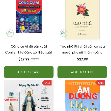
Công cụ AI để sản xuất
Tao nhã Khí chất cần có của
Content tự động x3 Hiệu suất
người phụ nữ thành công
$17.99
$25.00
$27.99
ADD TO CART
ADD TO CART
SALE
SALE