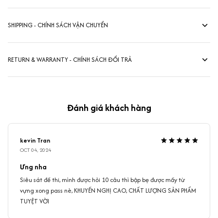
SHIPPING - CHÍNH SÁCH VẬN CHUYỂN
RETURN & WARRANTY - CHÍNH SÁCH ĐỔI TRẢ
Đánh giá khách hàng
kevin Tran
OCT 04, 2024
Ưng nha
Siêu sát đề thi, mình được hỏi 10 câu thì bập bẹ được mấy từ
vựng xong pass nè, KHUYẾN NGHỊ CAO, CHẤT LƯỢNG SẢN PHẨM
TUYỆT VỜI