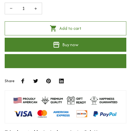
Add to cart
Buy now
Share