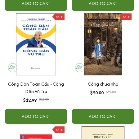
ADD TO CART
ADD TO CART
SALE
SALE
Công Dân Toàn Cầu - Công
Công chúa nhỏ
Dân Vũ Trụ
$20.00
$24.00
$12.99
$16.00
ADD TO CART
ADD TO CART
SALE