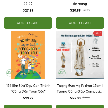
11-12
án mạng
$27.99
$20.99
$25.00
ADD TO CART
ADD TO CART
SALE
"Bố Bỉm Sữa"Dạy Con Thành
Tượng Đức Mẹ Fatima 15cm |
"Công Dân Toàn Cầu"
Tượng Công Giáo Composite
Cao Cấp Vẽ Tay Thủ Công -
$29.99
$53.00
$60.00
Tượng Để Ôtô