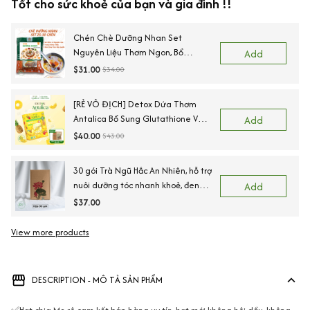
Tốt cho sức khoẻ của bạn và gia đình !!
Chén Chè Dưỡng Nhan Set
Nguyên Liệu Thơm Ngon, Bổ
Add
Dưỡng 25 Chén NHALAM FOOD (
$31.00
$34.00
Kèm Công Thức)
[RẺ VÔ ĐỊCH] Detox Dứa Thơm
Antalica Bổ Sung Glutathione Và
Add
VitaminC, Thơm Ngon Hộp, 20 Gói
$40.00
$43.00
TẶNG KÈM Bình giữ nhiệt + trà
thảo mộc
30 gói Trà Ngũ Hắc An Nhiên, hỗ trợ
nuôi dưỡng tóc nhanh khoẻ, đen
Add
tóc, tóc rụng yếu,Nguyên liệu sấy
$37.00
lạnh, Sấy lạnh
View more products
DESCRIPTION - MÔ TẢ SẢN PHẨM