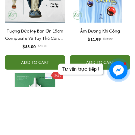
Tượng Đức Mẹ Ban Ơn 15cm
Âm Dương Khí Công
Composite Vẽ Tay Thủ Công –
$11.99
$15.00
Tượng Công Giáo Mini Để Ô
$53.00
$60.00
Tô, Bàn Thờ
ADD TO CART
ADD TO CART
Tư vấn trực tiếp !
SALE