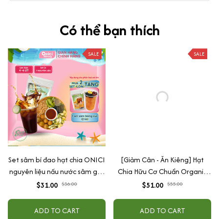
Có thể bạn thích
SALE
SALE
Set sâm bí đao hạt chia ONICI
[Giảm Cân - Ăn Kiêng] Hạt
nguyên liệu nấu nước sâm giải
Chia Hữu Cơ Chuẩn Organic
nhiệt
Chất Lượng Sạch - Đều - Đẹp
$31.00
$36.00
$51.00
$55.00
ADD TO CART
ADD TO CART