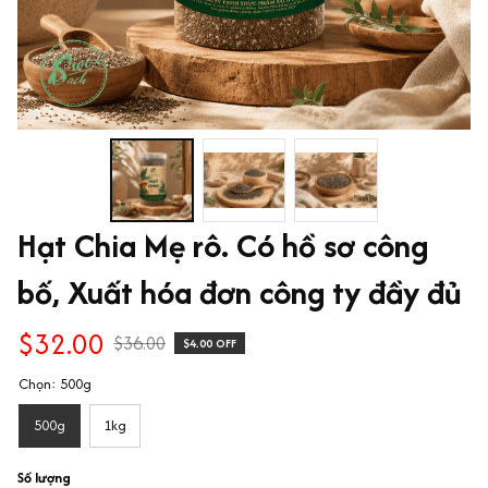
Hạt Chia Mẹ rô. Có hồ sơ công 
bố, Xuất hóa đơn công ty đầy đủ
$32.00
$36.00
$4.00 OFF
Chọn: 500g
500g
1kg
Số lượng