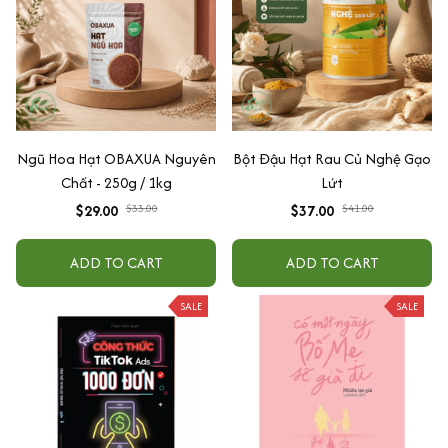
Ngũ Hoa Hạt OBAXUA Nguyên
Bột Đậu Hạt Rau Củ Nghệ Gạo
Chất - 250g / 1kg
Lứt
$29.00
$33.00
$37.00
$41.00
ADD TO CART
ADD TO CART
SALE
SALE