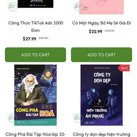
Công Thức TikTok Ads 1000
Có Một Ngày, Bố Mẹ Sẽ Già Đi
Đơn
$22.99
$23.00
$27.99
$29.00
ADD TO CART
ADD TO CART
SALE
Công Phá Bài Tập Hóa lớp 10-
Công ty dọn dẹp hiện trường