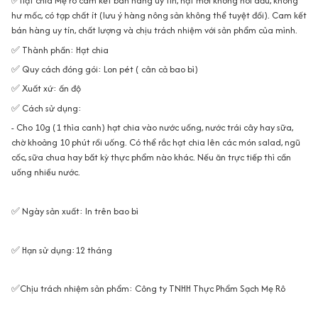
✅Hạt chia Mẹ rô cam kết bán hàng uy tín, hạt mới không hôi dầu, không
hư mốc, có tạp chất ít (lưu ý hàng nông sản không thể tuyệt đối). Cam kết
bán hàng uy tín, chất lượng và chịu trách nhiệm với sản phẩm của mình.
✅ Thành phần: Hạt chia
✅ Quy cách đóng gói: Lon pét ( cân cả bao bì)
✅ Xuất xứ: ấn độ
✅ Cách sử dụng:
- Cho 10g (1 thìa canh) hạt chia vào nước uống, nước trái cây hay sữa,
chờ khoảng 10 phút rồi uống. Có thể rắc hạt chia lên các món salad, ngũ
cốc, sữa chua hay bất kỳ thực phẩm nào khác. Nếu ăn trực tiếp thì cần
uống nhiều nước.
✅ Ngày sản xuất: In trên bao bì
✅ Hạn sử dụng:12 tháng
✅Chịu trách nhiệm sản phẩm: Công ty TNHH Thực Phẩm Sạch Mẹ Rô