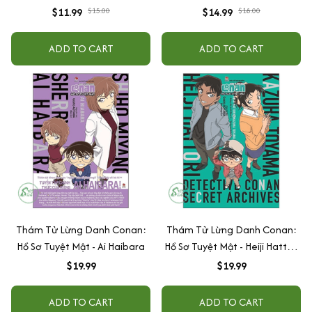
(Tiếng Nhật Cho Mọi Người -
$11.99
$15.00
$14.99
$18.00
Sơ Cấp 2)
ADD TO CART
ADD TO CART
Thám Tử Lừng Danh Conan:
Thám Tử Lừng Danh Conan:
Hồ Sơ Tuyệt Mật - Ai Haibara
Hồ Sơ Tuyệt Mật - Heiji Hattori
& Kazuha Toyama
$19.99
$19.99
ADD TO CART
ADD TO CART