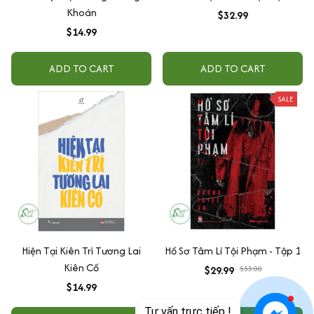
Khoán
$32.99
$14.99
ADD TO CART
ADD TO CART
SALE
Hiện Tại Kiên Trì Tương Lai
Hồ Sơ Tâm Lí Tội Phạm - Tập 1
Kiên Cố
$29.99
$33.00
$14.99
Tư vấn trực tiếp !