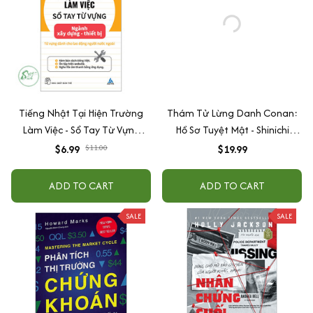
Tiếng Nhật Tại Hiện Trường
Thám Tử Lừng Danh Conan:
Làm Việc - Sổ Tay Từ Vựng
Hồ Sơ Tuyệt Mật - Shinichi
Ngành Xây Dựng - Thiết Bị
Kudo & Ran Mori - Tặng Kèm
$6.99
$11.00
$19.99
Obi
ADD TO CART
ADD TO CART
SALE
SALE