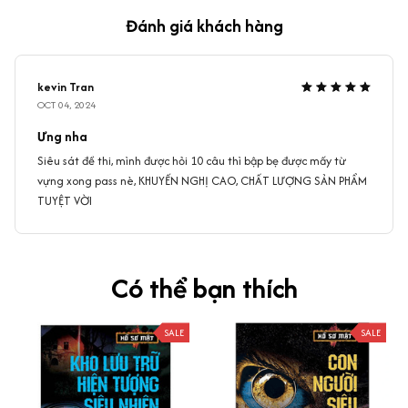
Đánh giá khách hàng
kevin Tran
OCT 04, 2024
Ưng nha
Siêu sát đề thi, mình được hỏi 10 câu thì bập bẹ được mấy từ
vựng xong pass nè, KHUYẾN NGHỊ CAO, CHẤT LƯỢNG SẢN PHẨM
TUYỆT VỜI
Có thể bạn thích
SALE
SALE