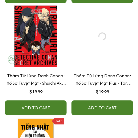
Thám Tử Lừng Danh Conan:
Thám Tử Lừng Danh Conan:
Hồ Sơ Tuyệt Mật - Shuichi Akai
Hồ Sơ Tuyệt Mật Plus - Toru
& Toru Amuro
Amuro/ Bourbon/ Rei Furuya
$19.99
$19.99
ADD TO CART
ADD TO CART
SALE