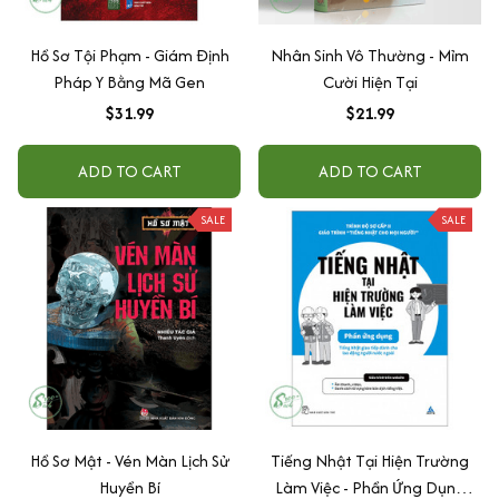
Hồ Sơ Tội Phạm - Giám Định
Nhân Sinh Vô Thường - Mỉm
Pháp Y Bằng Mã Gen
Cười Hiện Tại
$31.99
$21.99
ADD TO CART
ADD TO CART
SALE
SALE
Hồ Sơ Mật - Vén Màn Lịch Sử
Tiếng Nhật Tại Hiện Trường
Huyền Bí
Làm Việc - Phần Ứng Dụng