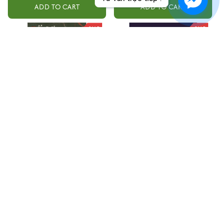
ADD TO CART
ADD TO CART
SALE
SALE
Hồ Sơ Tâm Lí Tội Phạm - Tập 3
Công ty dọn dẹp hiện trường
án mạng
$24.99
$27.00
$20.99
$25.00
ADD TO CART
ADD TO CART
SALE
SALE