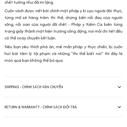
chết tưởng như đã im lặng.
Cuốn sách được viết bởi chính một pháp y kì cựu ngoài đời thực,
từng mổ xẻ hàng trăm thi thể, chứng kiến nỗi đau của người
sống, nỗi oan của người đã chết - Pháp y Kiếm Ca biến từng
trang giấy thành một hiện trường sống động, nơi mỗi chi tiết đều
có thể xoay chuyển kết luận.
Nếu bạn yêu thích phá án, mê mẩn pháp y thực chiến, bị cuốn
hút bởi tâm lý tội phạm và những “thi thể biết nói” thì đây là
món quà bạn không thể bỏ qua.
SHIPPING - CHÍNH SÁCH VẬN CHUYỂN
RETURN & WARRANTY - CHÍNH SÁCH ĐỔI TRẢ