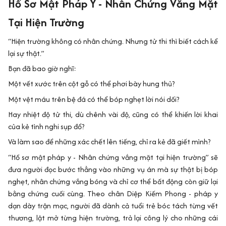
Hồ Sơ Mật Pháp Y - Nhân Chứng Vắng Mặt
Tại Hiện Trường
“Hiện trường không có nhân chứng. Nhưng tử thi thì biết cách kể
lại sự thật.”
Bạn đã bao giờ nghĩ:
Một vết xước trên cột gỗ có thể phơi bày hung thủ?
Một vệt máu trên bệ đá có thể bóp nghẹt lời nói dối?
Hay nhiệt độ tử thi, dù chênh vài độ, cũng có thể khiến lời khai
của kẻ tình nghi sụp đổ?
Và làm sao để những xác chết lên tiếng, chỉ ra kẻ đã giết mình?
“Hồ sơ mật pháp y - Nhân chứng vắng mặt tại hiện trường” sẽ
đưa người đọc bước thẳng vào những vụ án mà sự thật bị bóp
nghẹt, nhân chứng vắng bóng và chỉ cơ thể bất động còn giữ lại
bằng chứng cuối cùng. Theo chân Diệp Kiếm Phong - pháp y
dạn dày trận mạc, người đã dành cả tuổi trẻ bóc tách từng vết
thương, lật mở từng hiện trường, trả lại công lý cho những cái