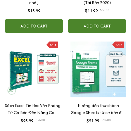
nhỏ )
(Tái Bản 2020)
$13.99
$11.99
$16.00
ADD TO CART
ADD TO CART
SALE
SALE
Sách Excel Tin Học Văn Phòng
Hướng dẫn thực hành
Từ Cơ Bản Đến Nâng Cao,
Google Sheets từ cơ bản đến
Tặng Video Hướng Dẫn + File
nâng cao kèm video bài
$23.99
$26.00
$21.99
$24.00
Thực Hành
giảng