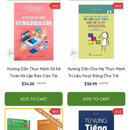
SALE
SALE
Hướng Dẫn Thực Hành Sổ Kế
Hướng Dẫn Cha Mẹ Thực Hành
Toán Và Lập Báo Cáo Tài
Trị Liệu Hoạt Động Cho Trẻ Tự
Chính
Kỷ
$34.00
$40.00
$20.99
$23.00
ADD TO CART
ADD TO CART
SALE
SALE