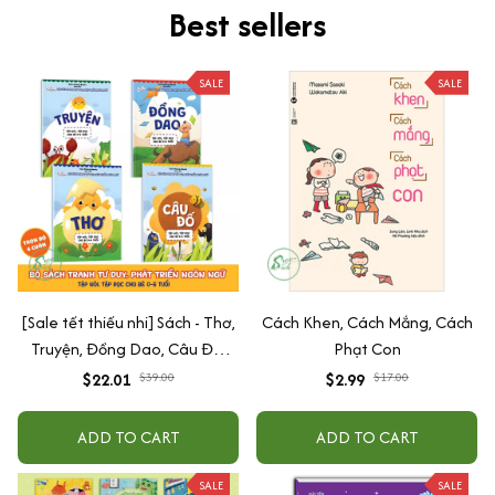
Best sellers
SALE
SALE
[Sale tết thiếu nhi] Sách - Thơ,
Cách Khen, Cách Mắng, Cách
Truyện, Đồng Dao, Câu Đố,
Phạt Con
Tập Nói Tập Đọc Cho Bé 0-6
$22.01
$39.00
$2.99
$17.00
Tuổi - Combo 4 Quyển
ADD TO CART
ADD TO CART
SALE
SALE