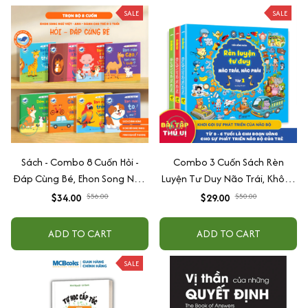
SALE
SALE
Sách - Combo 8 Cuốn Hỏi -
Combo 3 Cuốn Sách Rèn
Đáp Cùng Bé, Ehon Song Ngữ
Luyện Tư Duy Não Trái, Không
Việt - Anh - Dành Cho Bé Từ 0
Não Phải - Đánh Thức Tiềm
$34.00
$56.00
$29.00
$50.00
-3 Tuổi
Năng Trí Tuệ Cho Bé (3-6 Tuổi)
ADD TO CART
ADD TO CART
SALE