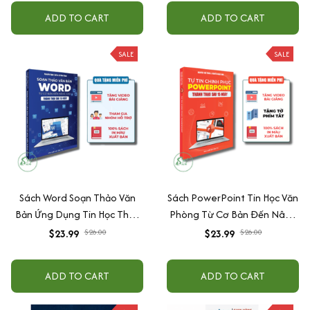
ADD TO CART
ADD TO CART
SALE
SALE
Sách Word Soạn Thảo Văn
Sách PowerPoint Tin Học Văn
Bản Ứng Dụng Tin Học Thực
Phòng Từ Cơ Bản Đến Nâng
Tế Từ Cơ Bản Đến Nâng Cao
Cao Cho Người Đi Làm +
$23.99
$26.00
$23.99
$26.00
Có Tặng Kèm Video Hướng
Tặng Kèm Video Hướng Dẫn
Dẫn
ADD TO CART
ADD TO CART