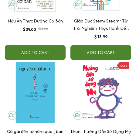
Nấu Ăn Thực Dưỡng Cơ Bản
Giáo Dục Stem/ Steam: Từ
Trải Nghiệm Thực Hành Đến
$29.00
$33.00
Tư Duy Sáng Tạo
$13.99
ADD TO CART
ADD TO CART
SALE
Cô gái đến từ hôm qua ( bản
Ehon - Hướng Dẫn Sử Dụng Mẹ