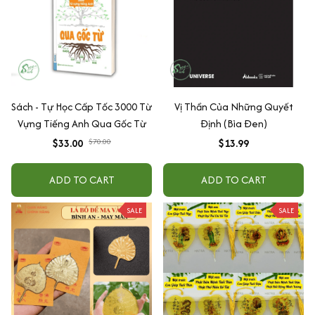
Sách - Tự Học Cấp Tốc 3000 Từ
Vị Thần Của Những Quyết
Vựng Tiếng Anh Qua Gốc Từ
Định (Bìa Đen)
$33.00
$70.00
$13.99
ADD TO CART
ADD TO CART
SALE
SALE