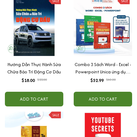
SALE
SALE
Hướng Dẫn Thực Hành Sửa
Combo 3 Sách Word - Excel -
Chữa Bảo Trì Động Cơ Dầu
Powerpoint Unica ứng dụng
tin học văn phòng từ cơ bản
$18.00
$22.00
$52.99
$60.00
đến nâng cao
ADD TO CART
ADD TO CART
SALE