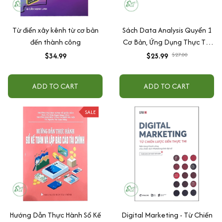
Từ điển xây kênh từ cơ bản
Sách Data Analysis Quyển 1
đến thành công
Cơ Bản, Ứng Dụng Thực Tế,
Có Tặng Kèm Video Hướng
$34.99
$25.99
$27.00
Dẫn
ADD TO CART
ADD TO CART
SALE
Hướng Dẫn Thực Hành Sổ Kế
Digital Marketing - Từ Chiến