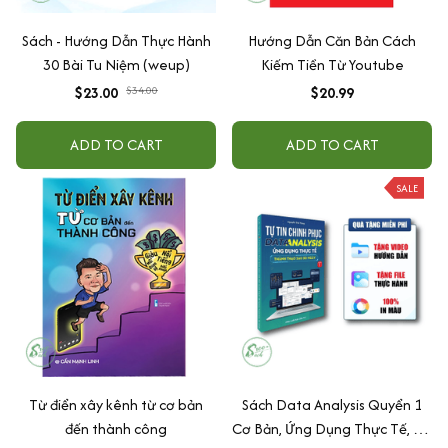
Sách - Hướng Dẫn Thực Hành
Hướng Dẫn Căn Bản Cách
30 Bài Tu Niệm (weup)
Kiếm Tiền Từ Youtube
$23.00
$34.00
$20.99
ADD TO CART
ADD TO CART
SALE
Từ điển xây kênh từ cơ bản
Sách Data Analysis Quyển 1
đến thành công
Cơ Bản, Ứng Dụng Thực Tế, Có