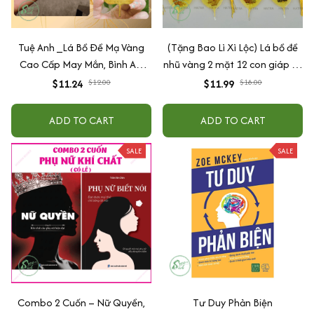
Tuệ Anh _Lá Bồ Đề Mạ Vàng
(Tặng Bao Lì Xì Lộc) Lá bồ đề
Cao Cấp May Mắn, Bình An,
nhũ vàng 2 mặt 12 con giáp và
Chiêu Tài Lộc
phật bản mệnh, để ốp lưng
$11.24
$12.00
$11.99
$18.00
điện thoại, treo xe ô tô đã khai
quang
ADD TO CART
ADD TO CART
SALE
SALE
Combo 2 Cuốn – Nữ Quyền,
Tư Duy Phản Biện