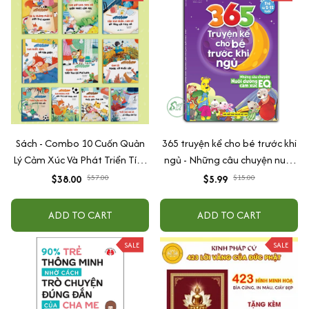
Sách - Combo 10 Cuốn Quản
365 truyện kể cho bé trước khi
Lý Cảm Xúc Và Phát Triển Tính
ngủ - Những câu chuyện nuôi
Cách Cho Bé Từ 2 - 6 Tuổi
dưỡng cảm xúc EQ (2-12 tuổi)
$38.00
$57.00
$5.99
$15.00
ADD TO CART
ADD TO CART
SALE
SALE