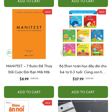
ADD TO CART
ADD TO CART
SALE
SALE
MANIFEST – 7 Bước Để Thay
Bộ Ehon toán học đầu đời cho
Đổi Cuộc Đời Bạn Mãi Mãi
bé từ 0-3 tuổi: Cùng con học
toán (song ngữ Việt Anh)
$8.99
$20.00
$27.99
$35.00
ADD TO CART
ADD TO CART
SALE