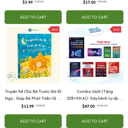
Song Ngữ Việt - Anh
$5.99
$15.00
$37.00
$55.00
ADD TO CART
ADD TO CART
SALE
SALE
Truyện Kể Cho Bé Trước Giờ Đi
Combo Sách (Tặng
Ngủ - Giúp Bé Phát Triển IQ Và
5EB+KH.AI): Xây kênh tự động
EQ
AI Agent + AI siêu mạnh + 3
$11.99
$22.00
$87.00
$130.00
cấp độ AI + Kiếm tiền Youtube
+ Xu hướng
ADD TO CART
ADD TO CART