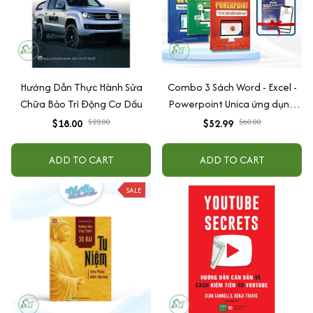
Hướng Dẫn Thực Hành Sửa
Combo 3 Sách Word - Excel -
Chữa Bảo Trì Động Cơ Dầu
Powerpoint Unica ứng dụng
tin học văn phòng từ cơ bản
$18.00
$22.00
$52.99
$60.00
đến nâng cao
ADD TO CART
ADD TO CART
SALE