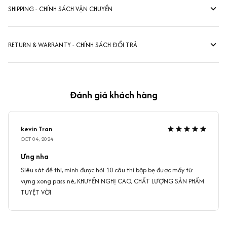
SHIPPING - CHÍNH SÁCH VẬN CHUYỂN
RETURN & WARRANTY - CHÍNH SÁCH ĐỔI TRẢ
Đánh giá khách hàng
kevin Tran
OCT 04, 2024
Ưng nha
Siêu sát đề thi, mình được hỏi 10 câu thì bập bẹ được mấy từ
vựng xong pass nè, KHUYẾN NGHỊ CAO, CHẤT LƯỢNG SẢN PHẨM
TUYỆT VỜI