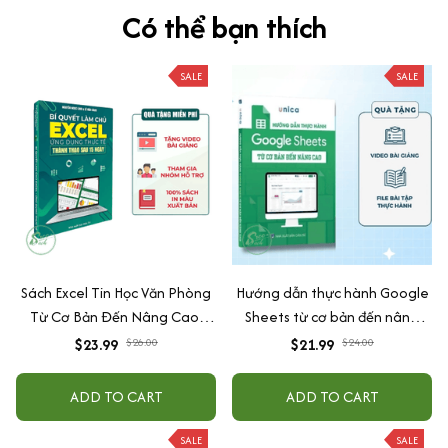
Có thể bạn thích
SALE
SALE
Sách Excel Tin Học Văn Phòng
Hướng dẫn thực hành Google
Từ Cơ Bản Đến Nâng Cao,
Sheets từ cơ bản đến nâng
Tặng Video Hướng Dẫn + File
cao kèm video bài giảng
$23.99
$26.00
$21.99
$24.00
Thực Hành
ADD TO CART
ADD TO CART
SALE
SALE