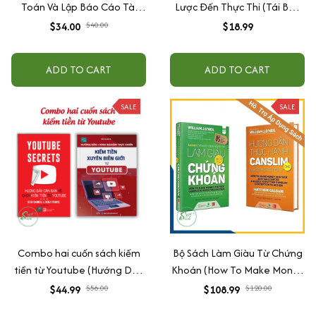
Toán Và Lập Báo Cáo Tài
Lược Đến Thực Thi (Tái Bản
Chính
2020)
$34.00
$40.00
$18.99
ADD TO CART
ADD TO CART
SALE
SALE
Combo hai cuốn sách kiếm
Bộ Sách Làm Giàu Từ Chứng
tiền từ Youtube (Hướng Dẫn
Khoán (How To Make Money
Căn Bản Về Cách Kiếm Tiền
In Stock) Phiên Bản Mới +
$44.99
$56.00
$108.99
$120.00
Từ Youtube + Hướng Dẫn +
Hướng Dẫn Thực Hành