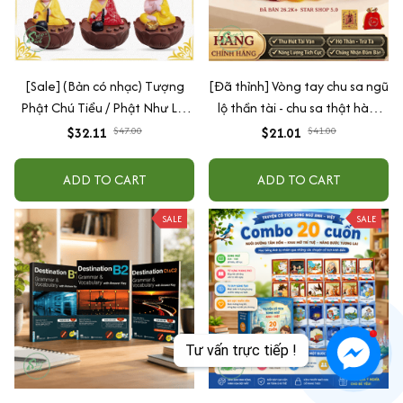
[Sale] (Bản có nhạc) Tượng
[Đã thỉnh] Vòng tay chu sa ngũ
Phật Chú Tiểu / Phật Như Lai
lộ thần tài - chu sa thật hàm
Gõ Mõ Tụng Kinh Có 6 Bài
lượng cao (tặng kèm túi lộc +
$32.11
$47.00
$21.01
$41.00
Nhạc (Ship 4-7 ngày)
lá vàng)
ADD TO CART
ADD TO CART
SALE
SALE