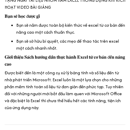
TẶNG NGAY TÀI LIỆU NHÓM HÀM EXCEL THÔNG DỤNG KHI KÍCH
HOẠT VIDEO BÀI GIẢNG
𝐁𝐚̣𝐧 𝐬𝐞̃ 𝐡𝐨̣𝐜 đ𝐮̛𝐨̛̣𝐜 𝐠𝐢̀
Bạn sẽ nắm được toàn bộ kiến thức về excel từ cơ bản đến
nâng cao một cách thuần thục.
Bạn sẽ sở hữu bí quyết, các mẹo để thao tác trên excel
một cách nhanh nhất.
𝐆𝐢𝐨̛́𝐢 𝐭𝐡𝐢𝐞̣̂𝐮 𝐒𝐚́𝐜𝐡 𝐡𝐮̛𝐨̛́𝐧𝐠 𝐝𝐚̂̃𝐧 𝐭𝐡𝐮̛̣𝐜 𝐡𝐚̀𝐧𝐡 𝐄𝐱𝐜𝐞𝐥 𝐭𝐮̛̀ 𝐜𝐨̛ 𝐛𝐚̉𝐧 đ𝐞̂́𝐧 𝐧𝐚̂𝐧𝐠
𝐜𝐚𝐨
Được biết đến là một công cụ xử lý bảng tính và số liệu đến từ
nhà phát triển Microsoft. Excel luôn là một lựa chọn cho những
phần mềm tính toán số liệu từ đơn giản đến phức tạp. Tuy nhiên
đối với những người mới bắt đầu làm quen với Microsoft Office
và đặc biệt là Excel thì chưa thể hiểu hết các tính năng, tiện ích
của ứng dụng này.