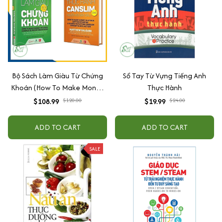
Bộ Sách Làm Giàu Từ Chứng
Sổ Tay Từ Vựng Tiếng Anh
Khoán (How To Make Money
Thực Hành
In Stock) Phiên Bản Mới +
$108.99
$120.00
$19.99
$24.00
Hướng Dẫn Thực Hành
Canslim Cho Người Mới Bắt
ADD TO CART
ADD TO CART
Đầu (Bộ 2 Cuốn)
SALE