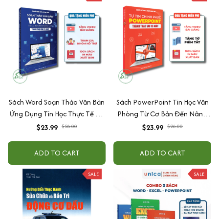
Sách Word Soạn Thảo Văn Bản
Sách PowerPoint Tin Học Văn
Ứng Dụng Tin Học Thực Tế Từ
Phòng Từ Cơ Bản Đến Nâng
Cơ Bản Đến Nâng Cao Có
Cao Cho Người Đi Làm + Tặng
$23.99
$26.00
$23.99
$26.00
Tặng Kèm Video Hướng Dẫn
Kèm Video Hướng Dẫn
ADD TO CART
ADD TO CART
SALE
SALE