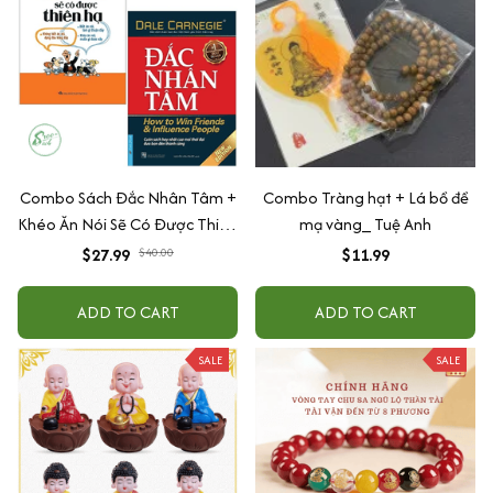
Combo Sách Đắc Nhân Tâm +
Combo Tràng hạt + Lá bồ đề
Khéo Ăn Nói Sẽ Có Được Thiên
mạ vàng_ Tuệ Anh
Hạ
$27.99
$40.00
$11.99
ADD TO CART
ADD TO CART
SALE
SALE