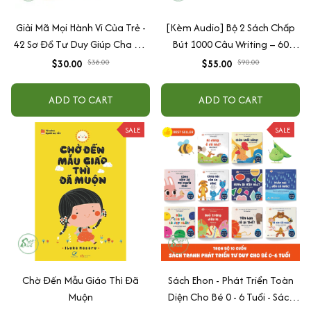
Giải Mã Mọi Hành Vi Của Trẻ -
[Kèm Audio] Bộ 2 Sách Chấp
42 Sơ Đồ Tư Duy Giúp Cha Mẹ
Bút 1000 Câu Writing – 60
Thấu Hiểu Tâm Lý Và Hành Vi
Ngày Gieo Trồng Tư Duy
$30.00
$38.00
$55.00
$90.00
Của Con
Writing- Cải Thiện Kỹ Năng Viết
ADD TO CART
ADD TO CART
SALE
SALE
Chờ Đến Mẫu Giáo Thì Đã
Sách Ehon - Phát Triển Toàn
Muộn
Diện Cho Bé 0 - 6 Tuổi - Sách