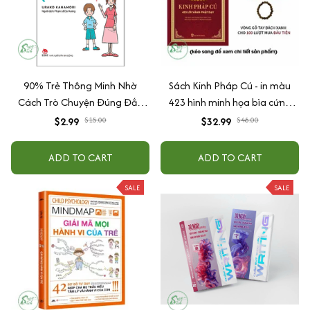
90% Trẻ Thông Minh Nhờ
Sách Kinh Pháp Cú - in màu
Cách Trò Chuyện Đúng Đắn
423 hình minh họa bìa cứng
Của Cha Mẹ
cao cấp + tặng kèm vòng tay
$2.99
$15.00
$32.99
$48.00
ADD TO CART
ADD TO CART
SALE
SALE