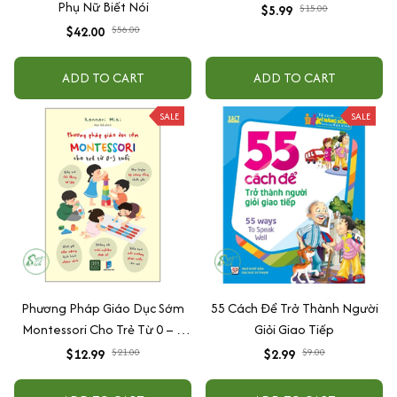
Phụ Nữ Biết Nói
$5.99
$15.00
$42.00
$56.00
ADD TO CART
ADD TO CART
SALE
SALE
Phương Pháp Giáo Dục Sớm
55 Cách Để Trở Thành Người
Montessori Cho Trẻ Từ 0 – 3
Giỏi Giao Tiếp
Tuổi
$12.99
$21.00
$2.99
$9.00