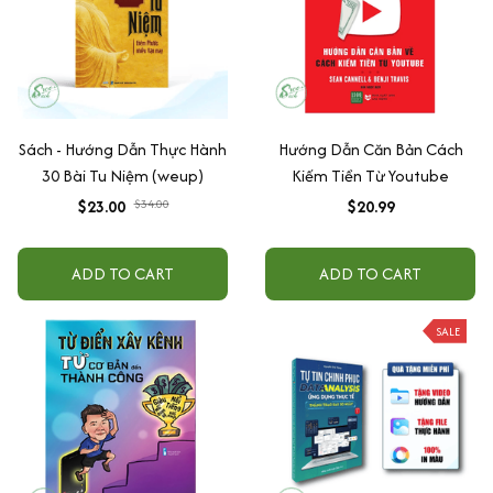
Sách - Hướng Dẫn Thực Hành
Hướng Dẫn Căn Bản Cách
30 Bài Tu Niệm (weup)
Kiếm Tiền Từ Youtube
$23.00
$34.00
$20.99
ADD TO CART
ADD TO CART
SALE