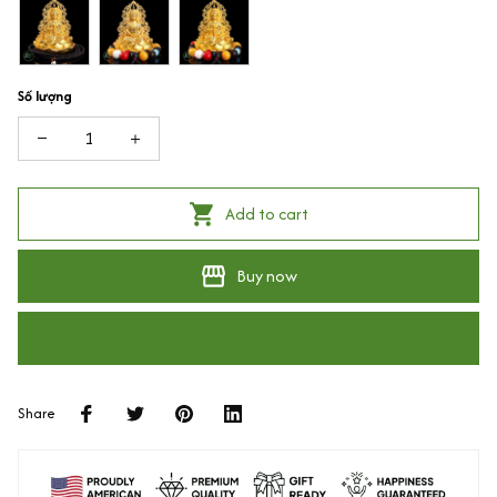
Số lượng
Add to cart
Buy now
Share