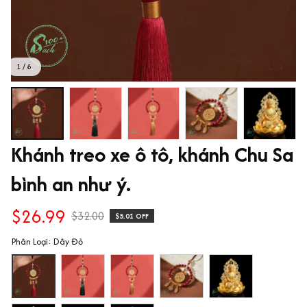
1 / 8
Khánh treo xe ô tô, khánh Chu Sa 
bình an như ý.
$26.99
$32.00
$5.01 OFF
Phân Loại: Dây Đỏ