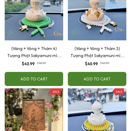
(Vàng + Vòng + Thảm 4)
(Vàng + Vòng + Thảm 3)
Tượng Phật Sakyamuni mỉm
Tượng Phật Sakyamuni mỉm
cười cầu bình an may mắn để
cười cầu bình an may mắn để
$42.99
$48.00
$40.99
$46.00
taplo ô tô
taplo ô tô
ADD TO CART
ADD TO CART
SALE
SALE