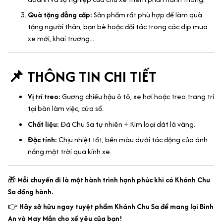
Quà tặng đẳng cấp:
Sản phẩm rất phù hợp để làm quà
tặng người thân, bạn bè hoặc đối tác trong các dịp mua
xe mới, khai trương...
📌 THÔNG TIN CHI TIẾT
Vị trí treo:
Gương chiếu hậu ô tô, xe hơi hoặc treo trang trí
tại bàn làm việc, cửa sổ.
Chất liệu:
Đá Chu Sa tự nhiên + Kim loại dát lá vàng.
Đặc tính:
Chịu nhiệt tốt, bền màu dưới tác động của ánh
nắng mặt trời qua kính xe.
🎁
Mỗi chuyến đi là một hành trình hạnh phúc khi có Khánh Chu
Sa đồng hành.
👉
Hãy sở hữu ngay tuyệt phẩm Khánh Chu Sa để mang lại Bình
An và May Mắn cho xế yêu của bạn!