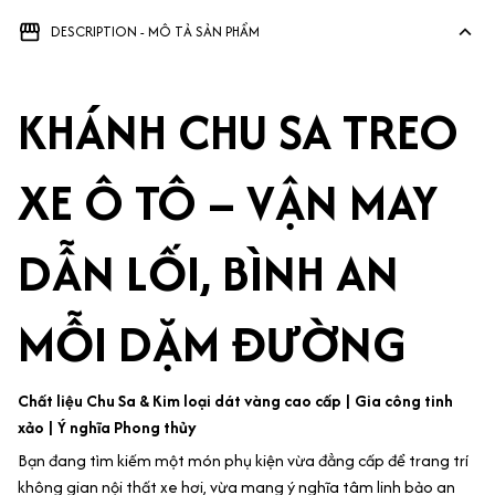
DESCRIPTION - MÔ TẢ SẢN PHẨM
KHÁNH CHU SA TREO
XE Ô TÔ – VẬN MAY
DẪN LỐI, BÌNH AN
MỖI DẶM ĐƯỜNG
Chất liệu Chu Sa & Kim loại dát vàng cao cấp | Gia công tinh
xảo | Ý nghĩa Phong thủy
Bạn đang tìm kiếm một món phụ kiện vừa đẳng cấp để trang trí
không gian nội thất xe hơi, vừa mang ý nghĩa tâm linh bảo an