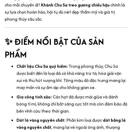
cho mỗi chuyến đi?
Khánh Chu Sa treo gương chiếu hậu
chính là
sự lựa chọn hoàn hảo, hội tụ đủ nét đẹp thẩm mỹ và giá trị
phong thủy sâu sắc.
✨ ĐIỂM NỔI BẬT CỦA SẢN
PHẨM
Chất liệu Chu Sa quý hiếm:
Trong phong thủy, Chu Sa
được biết đến là loại đá có khả năng trừ tà, hóa giải vận
xui và thu hút vượng khí. Tông màu đỏ đặc trưng mang lại
may mắn và sự ấm áp cho không gian xe.
Gia công tinh xảo:
Các hạt đá được mài giũa và đánh
bóng tỉ mỉ, không chỉ bắt sáng cực tốt mà còn đảm bảo độ
bền vĩnh cửu theo thời gian.
Dát lá vàng nguyên chất:
Phần kim loại được
dát bằng lá
vàng nguyên chất
, mang lại vẻ ngoài óng ánh, thượng