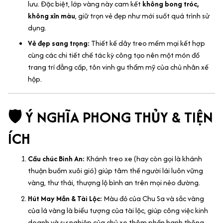
lưu. Đặc biệt, lớp vàng này cam kết
không bong tróc,
không xỉn màu
, giữ trọn vẻ đẹp như mới suốt quá trình sử
dụng.
Vẻ đẹp sang trọng:
Thiết kế dây treo mềm mại kết hợp
cùng các chi tiết chế tác kỳ công tạo nên một món đồ
trang trí đẳng cấp, tôn vinh gu thẩm mỹ của chủ nhân xế
hộp.
🛡️ Ý NGHĨA PHONG THỦY & TIỆN
ÍCH
Cầu chúc Bình An:
Khánh treo xe (hay còn gọi là khánh
thuận buồm xuôi gió) giúp tâm thế người lái luôn vững
vàng, thư thái, thượng lộ bình an trên mọi nẻo đường.
Hút May Mắn & Tài Lộc:
Màu đỏ của Chu Sa và sắc vàng
của lá vàng là biểu tượng của tài lộc, giúp công việc kinh
doanh và sự nghiệp của chủ xe thêm phần hanh thông.