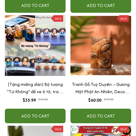
quang
ADD TO CART
ADD TO CART
SALE
SALE
(Tặng miếng dán) Bộ tượng
Tranh Gỗ Tuỳ Duyên – Gương
"Tứ Không" để xe ô tô, trang
Mặt Phật An Nhiên, Decor
trí nhà cửa bằng gốm sứ cao
Tâm Linh Treo Bàn/Tường,
$35.99
$41.00
$60.00
$75.00
cấp
Quà Tặng Bình An
ADD TO CART
ADD TO CART
SALE
SALE