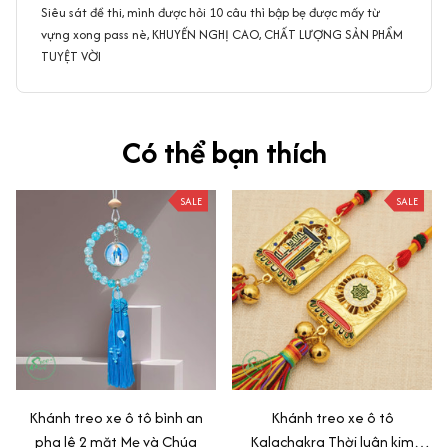
Siêu sát đề thi, mình được hỏi 10 câu thì bập bẹ được mấy từ
vựng xong pass nè, KHUYẾN NGHỊ CAO, CHẤT LƯỢNG SẢN PHẨM
TUYỆT VỜI
Có thể bạn thích
SALE
SALE
Khánh treo xe ô tô bình an
Khánh treo xe ô tô
pha lê 2 mặt Mẹ và Chúa
Kalachakra Thời luân kim