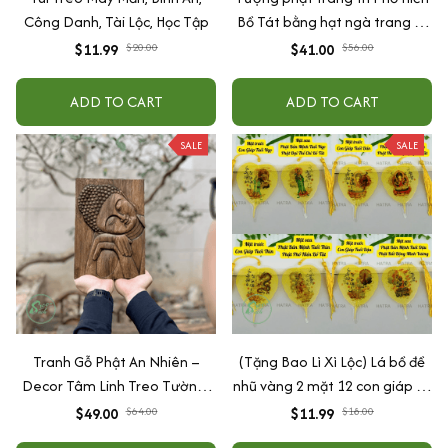
Công Danh, Tài Lộc, Học Tập
Bồ Tát bằng hạt ngà trang trí
taplo ô tô bình an và hạnh
$11.99
$20.00
$41.00
$56.00
phúc
ADD TO CART
ADD TO CART
SALE
SALE
Tranh Gỗ Phật An Nhiên –
(Tặng Bao Lì Xì Lộc) Lá bồ đề
Decor Tâm Linh Treo Tường/
nhũ vàng 2 mặt 12 con giáp và
Để Bàn, Quà Tặng Bình An
phật bản mệnh, để ốp lưng
$49.00
$64.00
$11.99
$18.00
điện thoại, treo xe ô tô đã khai