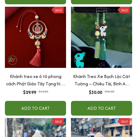
SALE
SALE
Khánh treo xe ô tô phong
Khánh Treo Xe Bạch Lộc Cát
cách Phật Giáo Tây Tạng hình
Tường – Chiêu Tài, Bình An,
Bát Cát Tường, Thập tướng
May Mắn Trên Mọi Hành Trình
$29.99
$41.00
$30.00
$50.00
tự tại, Kalachakra, Cửu cung
(Phát sáng trong bóng tối)
bát quái
ADD TO CART
ADD TO CART
SALE
SALE