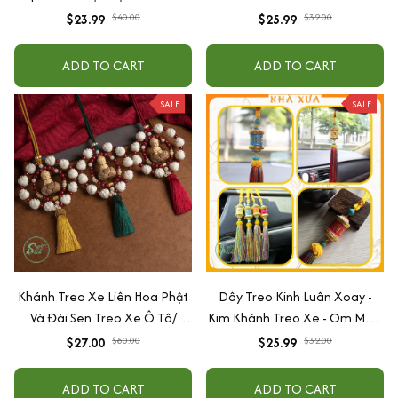
cang, Phật giáo Mật Tông -
$23.99
$40.00
$25.99
$32.00
Khánh xe ô tô Phật Giáo
ADD TO CART
ADD TO CART
SALE
SALE
Khánh Treo Xe Liên Hoa Phật
Dây Treo Kinh Luân Xoay -
Và Đài Sen Treo Xe Ô Tô/
Kim Khánh Treo Xe - Om Mani
Trang Trí Nội Thất Xe Hơi - Vạn
Padme Hum
$27.00
$80.00
$25.99
$32.00
Sự Bình An
ADD TO CART
ADD TO CART