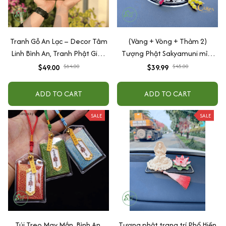
Tranh Gỗ An Lạc – Decor Tâm
(Vàng + Vòng + Thảm 2)
Linh Bình An, Tranh Phật Giáo
Tượng Phật Sakyamuni mỉm
Treo Bàn/Phòng Thiền, Quà
cười cầu bình an may mắn để
$49.00
$64.00
$39.99
$45.00
Tặng Ý Nghĩa
taplo ô tô
ADD TO CART
ADD TO CART
SALE
SALE
Túi Treo May Mắn, Bình An,
Tượng phật trang trí Phổ Hiền