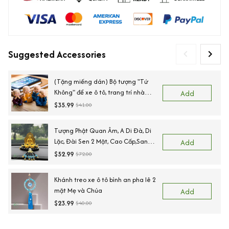
Suggested Accessories
(Tặng miếng dán) Bộ tượng "Tứ
Không" để xe ô tô, trang trí nhà
Add
cửa bằng gốm sứ cao cấp
$35.99
$41.00
Tượng Phật Quan Âm, A Di Đà, Di
Lặc, Đài Sen 2 Mặt, Cao Cấp,Sang
Add
Trọng
$52.99
$72.00
Khánh treo xe ô tô bình an pha lê 2
mặt Mẹ và Chúa
Add
$23.99
$40.00
Vi