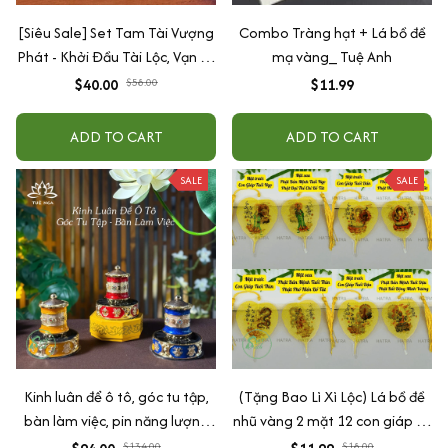
[Siêu Sale] Set Tam Tài Vượng
Combo Tràng hạt + Lá bồ đề
Phát - Khởi Đầu Tài Lộc, Vạn Sự
mạ vàng_ Tuệ Anh
Hanh Thông trang trí decor
$40.00
$58.00
$11.99
Xe ô tô, phòng khách, phòng
ngủ, bàn làm việc
ADD TO CART
ADD TO CART
SALE
SALE
Kinh luân để ô tô, góc tu tập,
(Tặng Bao Lì Xì Lộc) Lá bồ đề
bàn làm việc, pin năng lượng
nhũ vàng 2 mặt 12 con giáp và
mặt trời
phật bản mệnh, để ốp lưng
$134.00
$18.00