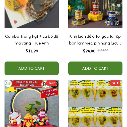
Combo Tràng hạt + Lá bồ đề
Kinh luân để ô tô, góc tu tập,
mạ vàng_ Tuệ Anh
bàn làm việc, pin năng lượng
mặt trời
$11.99
$94.00
$134.00
ADD TO CART
ADD TO CART
SALE
SALE