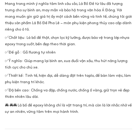
Mang trong mình ý nghĩa tâm linh sâu sắc, Lá Bồ Đề từ lâu đã tượng
trưng cho sự bình an, may mắn và bảo hộ trong văn hóa Á Đông. Với
mong muốn gìn giữ giá trị ấy một cách bền vững và tinh tế, chúng tôi giới
thiệu sản phẩm Lá Bồ Đề Pha Lê – món phụ kiện phong thủy cao cấp dành
riêng cho ô tô.
✅Chất liệu: Lá bồ đề thật, chọn lọc kỹ lưỡng, được bảo vệ trong lớp nhựa
epoxy trong suốt, bền đẹp theo thời gian.
✅Đế gỗ : Gỗ Hương tự nhiên
✅Ý nghĩa: Giúp mang lại bình an, xua đuổi vận xấu, thu hút năng lượng
tích cực cho chủ xe.
✅Thiết kế: Tinh tế, hiện đại, dễ dàng đặt trên taplo, để bàn làm việc, làm
phụ kiện trang trí khác.
✅Độ bền cao: Chống va đập, chống nước, chống ố vàng, giữ trọn vẻ đẹp
thiên nhiên lâu dài.
🚘 🚘🚘 Lá bồ đề epoxy không chỉ là vật trang trí, mà còn là lời nhắc nhở về
sự an nhiên, vững tâm trên mọi hành trình.