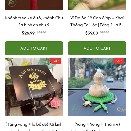
Khánh treo xe ô tô, khánh Chu
Ví Da Bò 12 Con Giáp – Khơi
Sa bình an như ý.
Thông Tài Lộc [Tặng 1 Lá Bồ
Đề ]
$26.99
$32.00
$39.00
$75.00
ADD TO CART
ADD TO CART
SALE
SALE
(Tặng vòng + lá bồ đề) Kệ kinh
(Vàng + Vòng + Thảm 4)