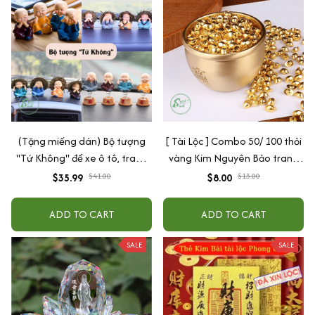
(Tặng miếng dán) Bộ tượng
[ Tài Lộc ] Combo 50/ 100 thỏi
"Tứ Không" để xe ô tô, trang
vàng Kim Nguyên Bảo trang
trí nhà cửa bằng gốm sứ cao
trí bàn thờ, bàn làm việc
$35.99
$41.00
$8.00
$13.00
cấp
ADD TO CART
ADD TO CART
SALE
SALE