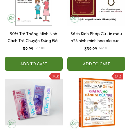
90% Trẻ Thông Minh Nhờ
Sách Kinh Pháp Cú - in màu
Cách Trò Chuyện Đúng Đắn
423 hình minh họa bìa cứng
Của Cha Mẹ
cao cấp + tặng kèm vòng tay
$2.99
$15.00
$32.99
$48.00
ADD TO CART
ADD TO CART
SALE
SALE