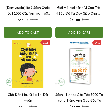
[Kèm Audio] Bộ 2 Sách Chấp
Giải Mã Mọi Hành Vi Của Trẻ -
Bút 1000 Câu Writing – 60
42 Sơ Đồ Tư Duy Giúp Cha Mẹ
Ngày Gieo Trồng Tư Duy
Thấu Hiểu Tâm Lý Và Hành Vi
$55.00
$90.00
$30.00
$38.00
Writing- Cải Thiện Kỹ Năng Viết
Của Con
ADD TO CART
ADD TO CART
SALE
SALE
Chờ Đến Mẫu Giáo Thì Đã
Sách - Tự Học Cấp Tốc 3000 Từ
Muộn
Vựng Tiếng Anh Qua Gốc Từ
$5.99
$15.00
$33.00
$70.00