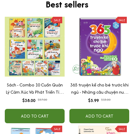
Best sellers
SALE
SALE
Sách - Combo 10 Cuốn Quản
365 truyện kể cho bé trước khi
Lý Cảm Xúc Và Phát Triển Tính
ngủ - Những câu chuyện nuôi
Cách Cho Bé Từ 2 - 6 Tuổi
dưỡng cảm xúc EQ (2-12 tuổi)
$38.00
$57.00
$5.99
$15.00
ADD TO CART
ADD TO CART
SALE
SALE