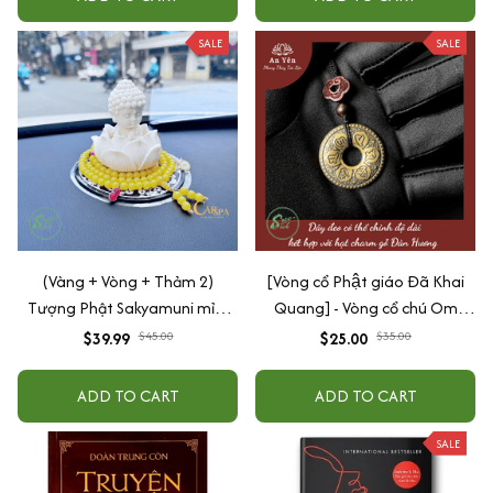
SALE
SALE
(Vàng + Vòng + Thảm 2)
[Vòng cổ Phật giáo Đã Khai
Tượng Phật Sakyamuni mỉm
Quang] - Vòng cổ chú Om
cười cầu bình an may mắn để
Mani Padme Hum phù hợp với
$39.99
$45.00
$25.00
$35.00
taplo ô tô
tất cả các mệnh
ADD TO CART
ADD TO CART
SALE