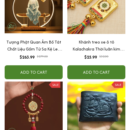
Tượng Phật Quan Âm Bồ Tát
Khánh treo xe ô tô
Chất Liệu Gốm Tử Sa Kệ Led
Kalachakra Thời luân kim
Hào Quang Decor Trang Trí
cang, Phật giáo Mật Tông -
$263.99
$279.00
$25.99
$32.00
Phong Thủy An Nhiên
Khánh xe ô tô Phật Giáo
ADD TO CART
ADD TO CART
SALE
SALE