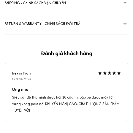
SHIPPING - CHÍNH SÁCH VẬN CHUYỂN
RETURN & WARRANTY - CHÍNH SÁCH ĐỔI TRẢ
Đánh giá khách hàng
kevin Tran
OCT 04, 2024
Ưng nha
Siêu sát đề thi, mình được hỏi 10 câu thì bập bẹ được mấy từ
vựng xong pass nè, KHUYẾN NGHỊ CAO, CHẤT LƯỢNG SẢN PHẨM
TUYỆT VỜI