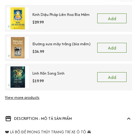
Kinh Diệu Pháp Liên Hoa Bìa Mềm
Add
$29.99
Đường xưa mây trắng (bìa mềm)
Add
$34.99
Linh Hồn Song Sinh
Add
$19.99
View more products
Vi
DESCRIPTION - MÔ TẢ SẢN PHẨM
❤️ LÁ BỒ ĐỀ PHONG THỦY TRANG TRÍ XE Ô TÔ 🚘