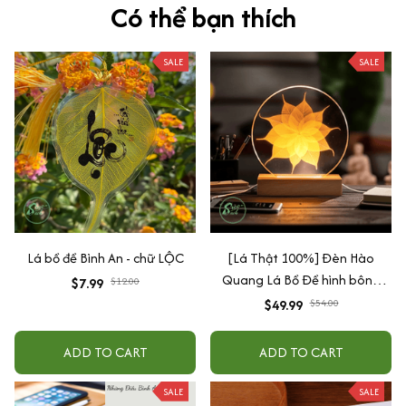
Có thể bạn thích
SALE
SALE
Lá bồ đề Bình An - chữ LỘC
[Lá Thật 100%] Đèn Hào
Quang Lá Bồ Đề hình bông
$7.99
$12.00
hoa Mandala
$49.99
$54.00
ADD TO CART
ADD TO CART
SALE
SALE