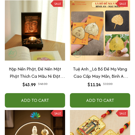
SALE
SALE
Hộp Nến Phật, Đế Nến Mặt
Tuệ Anh _Lá Bồ Đề Mạ Vàng
Phật Thích Ca Mâu Ni Đặt
Cao Cấp May Mắn, Bình An,
Decor Trang Trí Nhà Cửa, Bàn
Chiêu Tài Lộc
$43.99
$48.00
$11.24
$12.00
Làm Việc
ADD TO CART
ADD TO CART
SALE
SALE