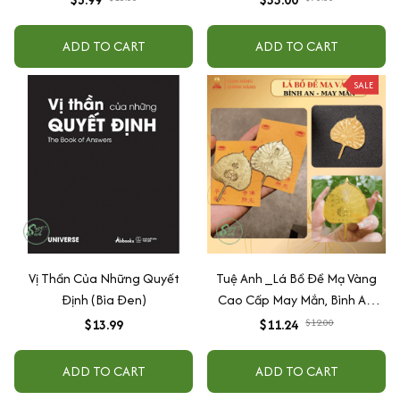
ADD TO CART
ADD TO CART
SALE
Vị Thần Của Những Quyết
Tuệ Anh _Lá Bồ Đề Mạ Vàng
Định (Bìa Đen)
Cao Cấp May Mắn, Bình An,
Chiêu Tài Lộc
$13.99
$11.24
$12.00
ADD TO CART
ADD TO CART