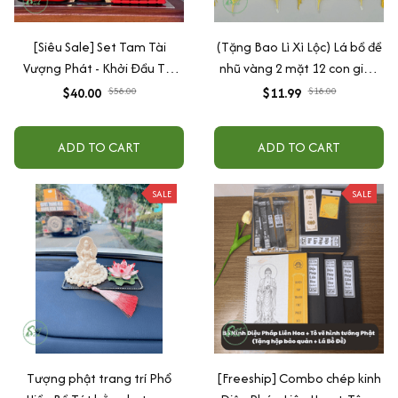
[Siêu Sale] Set Tam Tài
(Tặng Bao Lì Xì Lộc) Lá bồ đề
Vượng Phát - Khởi Đầu Tài
nhũ vàng 2 mặt 12 con giáp
Lộc, Vạn Sự Hanh Thông
và phật bản mệnh, để ốp
$40.00
$58.00
$11.99
$18.00
trang trí decor Xe ô tô,
lưng điện thoại, treo xe ô tô
phòng khách, phòng ngủ,
đã khai quang
ADD TO CART
ADD TO CART
bàn làm việc
SALE
SALE
Tượng phật trang trí Phổ
[Freeship] Combo chép kinh