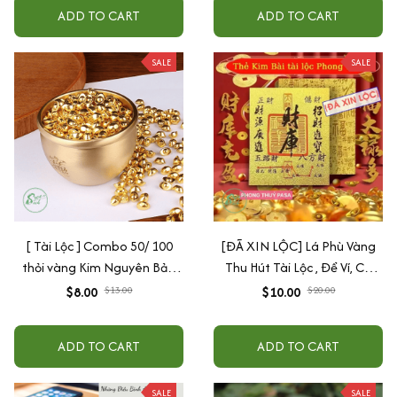
ADD TO CART
ADD TO CART
SALE
SALE
[ Tài Lộc ] Combo 50/ 100
[ĐÃ XIN LỘC] Lá Phù Vàng
thỏi vàng Kim Nguyên Bảo
Thu Hút Tài Lộc , Để Ví, Có
trang trí bàn thờ, bàn làm
Keo Dán Điện Thoại, Trang
$8.00
$13.00
$10.00
$20.00
việc
Trí
ADD TO CART
ADD TO CART
SALE
SALE