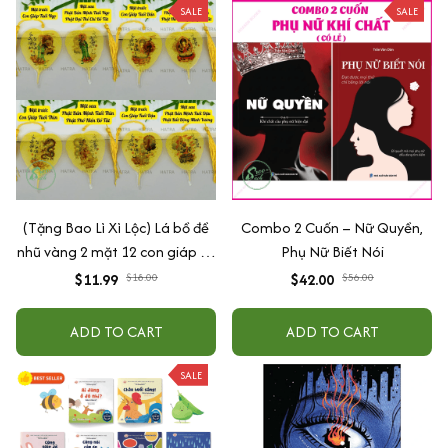
SALE
SALE
(Tặng Bao Lì Xì Lộc) Lá bồ đề
Combo 2 Cuốn – Nữ Quyền,
nhũ vàng 2 mặt 12 con giáp và
Phụ Nữ Biết Nói
phật bản mệnh, để ốp lưng
$11.99
$18.00
$42.00
$56.00
điện thoại, treo xe ô tô đã khai
quang
ADD TO CART
ADD TO CART
SALE