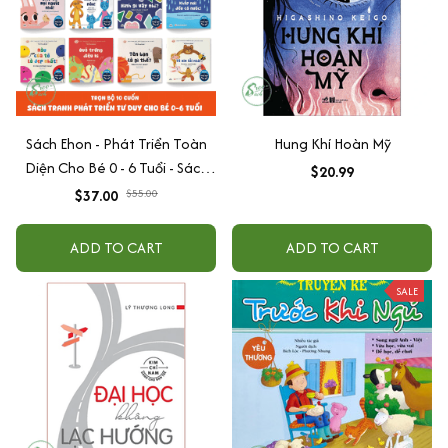
Sách Ehon - Phát Triển Toàn
Hung Khí Hoàn Mỹ
Diện Cho Bé 0 - 6 Tuổi - Sách
$20.99
Song Ngữ Việt - Anh
$37.00
$55.00
ADD TO CART
ADD TO CART
SALE