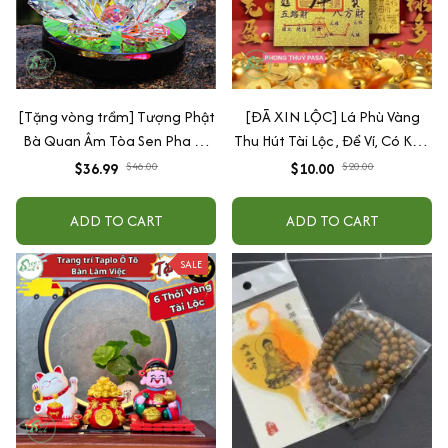
[Tặng vòng trầm] Tượng Phật
[ĐÃ XIN LỘC] Lá Phù Vàng
Bà Quan Âm Tòa Sen Pha Lê
Thu Hút Tài Lộc , Để Ví, Có Keo
Trang Trí Taplo Ô Tô, Bàn Làm
Dán Điện Thoại, Trang Trí
$36.99
$46.00
$10.00
$20.00
Việc
ADD TO CART
ADD TO CART
SALE