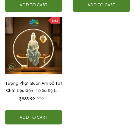
ADD TO CART
ADD TO CART
SALE
Tượng Phật Quan Âm Bồ Tát
Chất Liệu Gốm Tử Sa Kệ Led
Hào Quang Decor Trang Trí
$263.99
$279.00
Phong Thủy An Nhiên
ADD TO CART