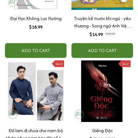
Đại Học Không Lạc Hướng
Truyện kể trước khi ngủ - yêu
thương - Song ngữ Anh Việt -
$18.99
Tân Việt Books
$14.99
$22.00
ADD TO CART
ADD TO CART
SALE
SALE
Đồ lam đi chùa cho nam bộ
Giếng Độc
pháp phục nam tay dài cổ tàu