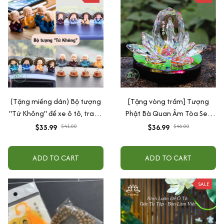
(Tặng miếng dán) Bộ tượng
[Tặng vòng trầm] Tượng
"Tứ Không" để xe ô tô, trang
Phật Bà Quan Âm Tòa Sen
trí nhà cửa bằng gốm sứ cao
Pha Lê Trang Trí Taplo Ô Tô,
$35.99
$41.00
$36.99
$46.00
cấp
Bàn Làm Việc
ADD TO CART
ADD TO CART
SALE