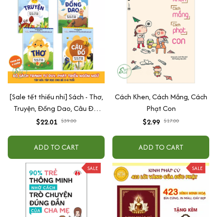
[Sale tết thiếu nhi] Sách - Thơ,
Cách Khen, Cách Mắng, Cách
Truyện, Đồng Dao, Câu Đố,
Phạt Con
Tập Nói Tập Đọc Cho Bé 0-6
$22.01
$39.00
$2.99
$17.00
Tuổi - Combo 4 Quyển
ADD TO CART
ADD TO CART
SALE
SALE