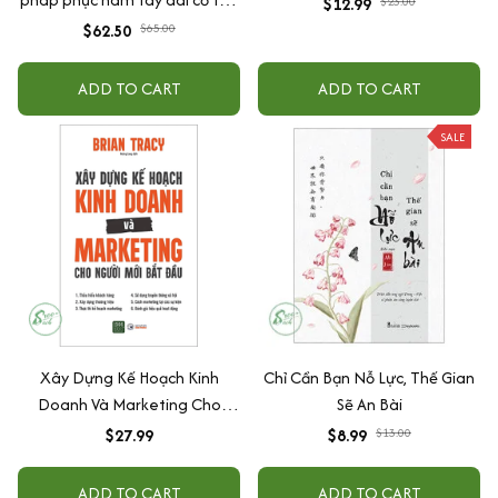
$12.99
$23.00
chất mềm mại thoải mái phù
$62.50
$65.00
hợp đi lễ tết lễ chùa - B77
ADD TO CART
ADD TO CART
SALE
Xây Dựng Kế Hoạch Kinh
Chỉ Cần Bạn Nỗ Lực, Thế Gian
Doanh Và Marketing Cho
Sẽ An Bài
Người Mới Bắt Đầu
$27.99
$8.99
$13.00
ADD TO CART
ADD TO CART