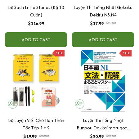
Bộ Sách Little Stories (Bộ 10
Luyện Thi Tiếng Nhật Gokaku
Cuốn)
Dekiru N5.N4
$116.99
$17.99
$20.00
ADD TO CART
ADD TO CART
SALE
SALE
Bộ Luyện Viết Chữ Hán Thần
Luyện thi tiếng Nhật
Tốc Tập 1 + 2
Bunpou.Dokkai marugoto
masuta N1
$19.99
$22.00
$20.99
$23.00