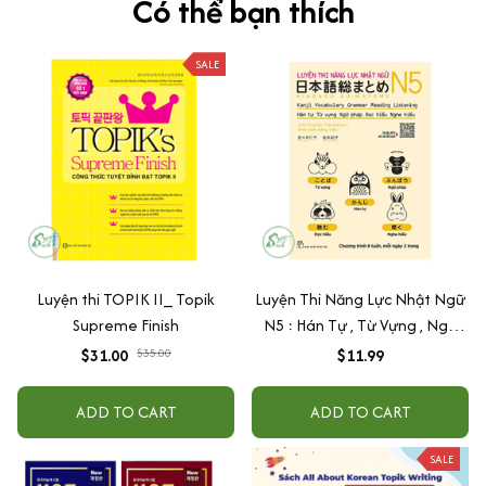
Có thể bạn thích
SALE
Luyện thi TOPIK II_ Topik
Luyện Thi Năng Lực Nhật Ngữ
Supreme Finish
N5 : Hán Tự , Từ Vựng , Ngữ
Pháp , Đọc Hiểu , Nghe Hiểu
$31.00
$35.00
$11.99
ADD TO CART
ADD TO CART
SALE