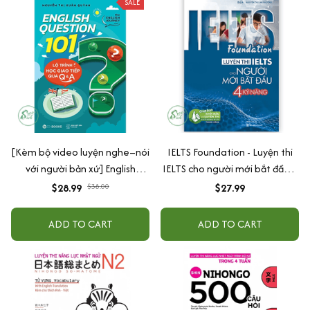
SALE
[Kèm bộ video luyện nghe–nói
IELTS Foundation - Luyện thi
với người bản xứ] English
IELTS cho người mới bắt đầu 4
Question 101: Lộ Trình Học
kỹ năng - Giúp bạn khởi đầu và
$28.99
$38.00
$27.99
Giao Tiếp Qua Q&A
luyện thi 4 kỹ năng IELTS thành
công
ADD TO CART
ADD TO CART