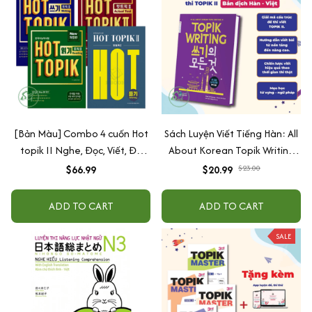
[Bản Màu] Combo 4 cuốn Hot
Sách Luyện Viết Tiếng Hàn: All
topik II Nghe, Đọc, Viết, Đề
About Korean Topik Writing
bản mới - 핫 토픽 2
thi TOPIK II
$66.99
$20.99
$23.00
ADD TO CART
ADD TO CART
SALE