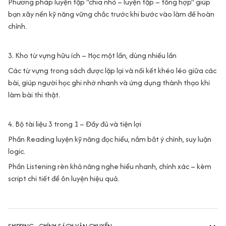
Phương pháp luyện tập "chia nhỏ – luyện tập – tổng hợp" giúp
bạn xây nền kỹ năng vững chắc trước khi bước vào làm đề hoàn
chỉnh.
3. Kho từ vựng hữu ích – Học một lần, dùng nhiều lần
Các từ vựng trong sách được lặp lại và nối kết khéo léo giữa các
bài, giúp người học ghi nhớ nhanh và ứng dụng thành thạo khi
làm bài thi thật.
4. Bộ tài liệu 3 trong 1 – Đầy đủ và tiện lợi
Phần Reading luyện kỹ năng đọc hiểu, nắm bắt ý chính, suy luận
logic.
Phần Listening rèn khả năng nghe hiểu nhanh, chính xác – kèm
script chi tiết để ôn luyện hiệu quả.