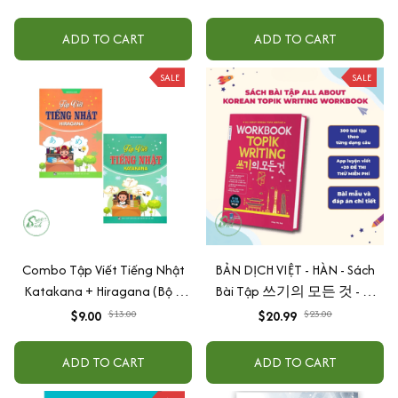
ADD TO CART
ADD TO CART
SALE
SALE
Combo Tập Viết Tiếng Nhật
BẢN DỊCH VIỆT - HÀN - Sách
Katakana + Hiragana (Bộ 2
Bài Tập 쓰기의 모든 것 - All
Cuốn)
About Korean Topik Writing
$9.00
$13.00
$20.99
$23.00
thi TOPIK II
ADD TO CART
ADD TO CART