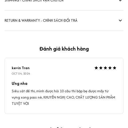
SHIPPING - CHÍNH SÁCH VẬN CHUYỂN
RETURN & WARRANTY - CHÍNH SÁCH ĐỔI TRẢ
Đánh giá khách hàng
kevin Tran
OCT 04, 2024
Ưng nha
Siêu sát đề thi, mình được hỏi 10 câu thì bập bẹ được mấy từ
vựng xong pass nè, KHUYẾN NGHỊ CAO, CHẤT LƯỢNG SẢN PHẨM
TUYỆT VỜI