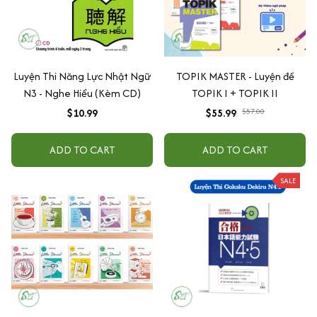
Luyện Thi Năng Lực Nhật Ngữ
TOPIK MASTER - Luyện đề
N3 - Nghe Hiểu (Kèm CD)
TOPIK I + TOPIK II
$10.99
$55.99
$57.00
ADD TO CART
ADD TO CART
SALE