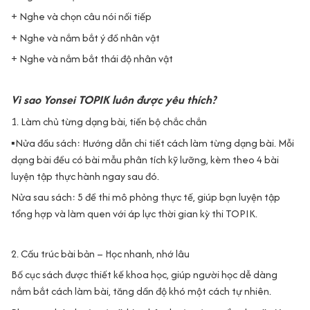
+ Nghe và chọn câu nói nối tiếp
+ Nghe và nắm bắt ý đồ nhân vật
+ Nghe và nắm bắt thái độ nhân vật
Vì sao Yonsei TOPIK luôn được yêu thích?
1. Làm chủ từng dạng bài, tiến bộ chắc chắn
▪️Nửa đầu sách: Hướng dẫn chi tiết cách làm từng dạng bài. Mỗi
dạng bài đều có bài mẫu phân tích kỹ lưỡng, kèm theo 4 bài
luyện tập thực hành ngay sau đó.
Nửa sau sách: 5 đề thi mô phỏng thực tế, giúp bạn luyện tập
tổng hợp và làm quen với áp lực thời gian kỳ thi TOPIK.
2. Cấu trúc bài bản – Học nhanh, nhớ lâu
Bố cục sách được thiết kế khoa học, giúp người học dễ dàng
nắm bắt cách làm bài, tăng dần độ khó một cách tự nhiên.