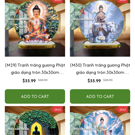
(M19) Tranh tráng gương Phật
(M30) Tranh tráng gương Phật
giáo dạng tròn 30x30cm
giáo dạng tròn 30x30cm
(Tặng đế để bàn)
(Tặng đế để bàn)
$55.99
$68.00
$55.99
$68.00
ADD TO CART
ADD TO CART
SALE
SALE