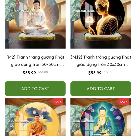
(M2) Tranh tráng gương Phật
(M12) Tranh tráng gương Phật
giáo dạng tròn 30x30cm
giáo dạng tròn 30x30cm
(Tặng đế để bàn)
(Tặng đế để bàn)
$55.99
$68.00
$55.99
$68.00
ADD TO CART
ADD TO CART
SALE
SALE