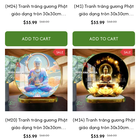
(M24) Tranh tráng gương Phật
(M1) Tranh tráng gương Phật
giáo dạng tròn 30x30cm
giáo dạng tròn 30x30cm
(Tặng đế để bàn)
(Tặng đế để bàn)
$55.99
$68.00
$55.99
$68.00
ADD TO CART
ADD TO CART
SALE
SALE
(M20) Tranh tráng gương Phật
(M14) Tranh tráng gương Phật
giáo dạng tròn 30x30cm
giáo dạng tròn 30x30cm
(Tặng đế để bàn)
(Tặng đế để bàn)
$55.99
$68.00
$55.99
$68.00