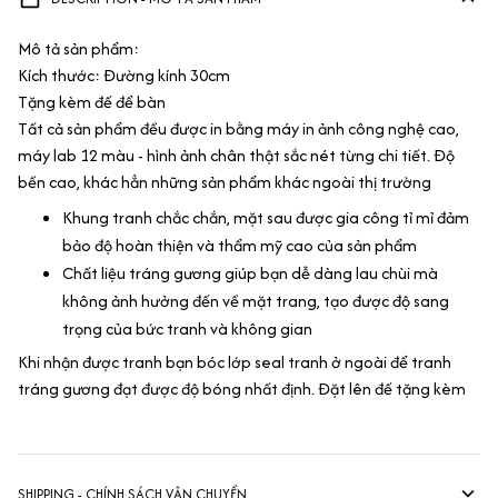
Mô tả sản phẩm:
Kích thước: Đường kính 30cm
Tặng kèm đế để bàn
Tất cả sản phẩm đều được in bằng máy in ảnh công nghệ cao,
máy lab 12 màu - hình ảnh chân thật sắc nét từng chi tiết. Độ
bền cao, khác hẳn những sản phẩm khác ngoài thị trường
Khung tranh chắc chắn, mặt sau được gia công tỉ mỉ đảm
bảo độ hoàn thiện và thẩm mỹ cao của sản phẩm
Chất liệu tráng gương giúp bạn dễ dàng lau chùi mà
không ảnh hưởng đến về mặt trang, tạo được độ sang
trọng của bức tranh và không gian
Khi nhận được tranh bạn bóc lớp seal tranh ở ngoài để tranh
tráng gương đạt được độ bóng nhất định. Đặt lên đế tặng kèm
SHIPPING - CHÍNH SÁCH VẬN CHUYỂN