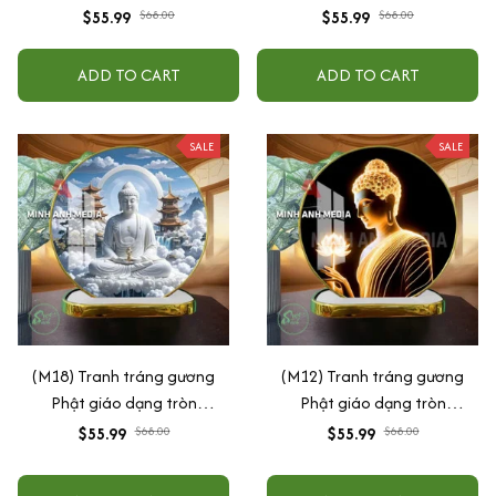
(Tặng đế để bàn)
(Tặng đế để bàn)
$55.99
$68.00
$55.99
$68.00
ADD TO CART
ADD TO CART
SALE
SALE
(M18) Tranh tráng gương
(M12) Tranh tráng gương
Phật giáo dạng tròn
Phật giáo dạng tròn
30x30cm (Tặng đế để bàn)
30x30cm (Tặng đế để bàn)
$55.99
$68.00
$55.99
$68.00