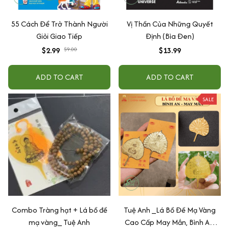
55 Cách Để Trở Thành Người
Vị Thần Của Những Quyết
Giỏi Giao Tiếp
Định (Bìa Đen)
$2.99
$9.00
$13.99
ADD TO CART
ADD TO CART
SALE
Combo Tràng hạt + Lá bồ đề
Tuệ Anh _Lá Bồ Đề Mạ Vàng
mạ vàng_ Tuệ Anh
Cao Cấp May Mắn, Bình An,