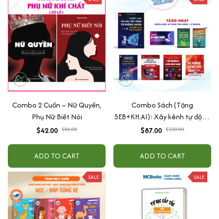
Combo 2 Cuốn – Nữ Quyền,
Combo Sách (Tặng
Phụ Nữ Biết Nói
5EB+KH.AI): Xây kênh tự động
AI Agent + AI siêu mạnh + 3
$42.00
$56.00
$87.00
$130.00
cấp độ AI + Kiếm tiền Youtube
+ Xu hướng
ADD TO CART
ADD TO CART
SALE
SALE