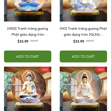
(M20) Tranh tráng gương
(M3) Tranh tráng gương Phật
Phật giáo dạng tròn
giáo dạng tròn 30x30cm
30x30cm (Tặng đế để bàn)
(Tặng đế để bàn)
$55.99
$68.00
$55.99
$68.00
ADD TO CART
ADD TO CART
SALE
SALE