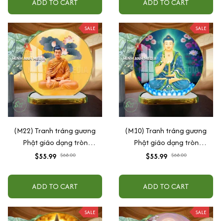
ADD TO CART
ADD TO CART
SALE
SALE
(M22) Tranh tráng gương
(M10) Tranh tráng gương
Phật giáo dạng tròn
Phật giáo dạng tròn
30x30cm (Tặng đế để bàn)
30x30cm (Tặng đế để bàn)
$55.99
$68.00
$55.99
$68.00
ADD TO CART
ADD TO CART
SALE
SALE