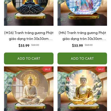
(M16) Tranh tráng gương Phật
(M4) Tranh tráng gương Phật
giáo dạng tròn 30x30cm
giáo dạng tròn 30x30cm
(Tặng đế để bàn)
(Tặng đế để bàn)
$55.99
$68.00
$55.99
$68.00
ADD TO CART
ADD TO CART
SALE
SALE