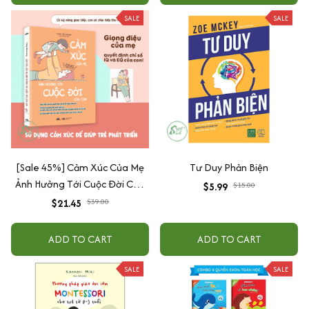
SALE
SALE
[Sale 45%] Cảm Xúc Của Mẹ
Tư Duy Phản Biện
Ảnh Hưởng Tới Cuộc Đời Của
$5.99
$15.00
Con
$21.45
$39.00
ADD TO CART
ADD TO CART
SALE
SALE