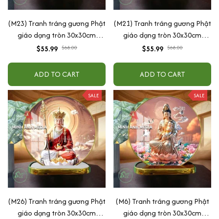
(M23) Tranh tráng gương Phật
(M21) Tranh tráng gương Phật
giáo dạng tròn 30x30cm
giáo dạng tròn 30x30cm
(Tặng đế để bàn)
(Tặng đế để bàn)
$55.99
$68.00
$55.99
$68.00
ADD TO CART
ADD TO CART
SALE
SALE
(M26) Tranh tráng gương Phật
(M6) Tranh tráng gương Phật
giáo dạng tròn 30x30cm
giáo dạng tròn 30x30cm