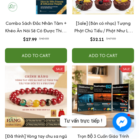
Combo Sách Đắc Nhân Tâm +
[Sale] (Bản có nhạc) Tượng
Khéo Ăn Nói Sẽ Có Được Thiên
Phật Chú Tiểu / Phật Như Lai
Hạ
Gõ Mõ Tụng Kinh Có 6 Bài
$27.99
$40.00
$32.11
$47.00
Nhạc (Ship 4-7 ngày)
ADD TO CART
ADD TO CART
SALE
SALE
[Đã thỉnh] Vòng tay chu sa ngũ
Trọn Bộ 3 Cuốn Giáo Trình