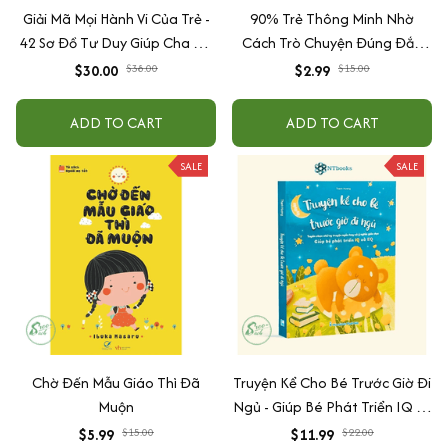
Giải Mã Mọi Hành Vi Của Trẻ -
90% Trẻ Thông Minh Nhờ
42 Sơ Đồ Tư Duy Giúp Cha Mẹ
Cách Trò Chuyện Đúng Đắn
Thấu Hiểu Tâm Lý Và Hành Vi
Của Cha Mẹ
$30.00
$38.00
$2.99
$15.00
Của Con
ADD TO CART
ADD TO CART
SALE
SALE
Chờ Đến Mẫu Giáo Thì Đã
Truyện Kể Cho Bé Trước Giờ Đi
Muộn
Ngủ - Giúp Bé Phát Triển IQ Và
EQ
$5.99
$15.00
$11.99
$22.00