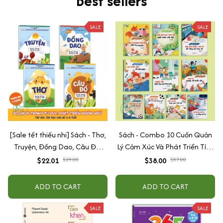
Best sellers
SALE
SALE
[Sale tết thiếu nhi] Sách - Thơ,
Sách - Combo 10 Cuốn Quản
Truyện, Đồng Dao, Câu Đố,
Lý Cảm Xúc Và Phát Triển Tính
Tập Nói Tập Đọc Cho Bé 0-6
Cách Cho Bé Từ 2 - 6 Tuổi
$22.01
$39.00
$38.00
$57.00
Tuổi - Combo 4 Quyển
ADD TO CART
ADD TO CART
SALE
SALE