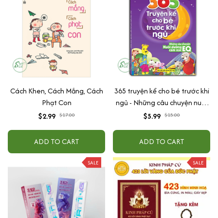
Cách Khen, Cách Mắng, Cách
365 truyện kể cho bé trước khi
Phạt Con
ngủ - Những câu chuyện nuôi
dưỡng cảm xúc EQ (2-12 tuổi)
$2.99
$17.00
$5.99
$15.00
ADD TO CART
ADD TO CART
SALE
SALE