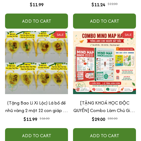
Chiêu Tài Lộc
$11.99
$11.24
$12.00
ADD TO CART
ADD TO CART
SALE
SALE
(Tặng Bao Lì Xì Lộc) Lá bồ đề
[TẶNG KHOÁ HỌC ĐỘC
nhũ vàng 2 mặt 12 con giáp và
QUYỀN] Combo Làm Chủ Giao
phật bản mệnh, để ốp lưng
Tiếp: Sách Mindmap Giao Tiếp
$11.99
$18.00
$29.00
$50.00
điện thoại, treo xe ô tô đã khai
+ Hack Phát Âm Tiếng Anh
quang
Cho Người Mới Bắt Đầu
ADD TO CART
ADD TO CART