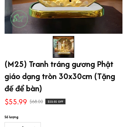
(M25) Tranh tráng gương Phật 
giáo dạng tròn 30x30cm (Tặng 
đế để bàn)
$55.99
$68.00
$12.01 OFF
Số lượng