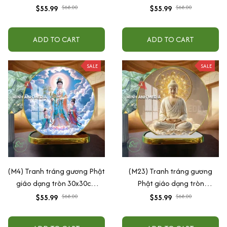
30x30cm (Tặng đế để bàn)
30x30cm (Tặng đế để bàn)
$55.99
$68.00
$55.99
$68.00
ADD TO CART
ADD TO CART
SALE
SALE
(M4) Tranh tráng gương Phật
(M23) Tranh tráng gương
giáo dạng tròn 30x30cm
Phật giáo dạng tròn
(Tặng đế để bàn)
30x30cm (Tặng đế để bàn)
$55.99
$68.00
$55.99
$68.00