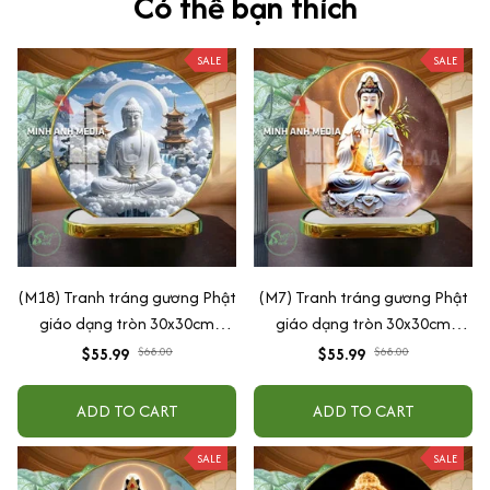
Có thể bạn thích
SALE
SALE
(M18) Tranh tráng gương Phật
(M7) Tranh tráng gương Phật
giáo dạng tròn 30x30cm
giáo dạng tròn 30x30cm
(Tặng đế để bàn)
(Tặng đế để bàn)
$55.99
$68.00
$55.99
$68.00
ADD TO CART
ADD TO CART
SALE
SALE