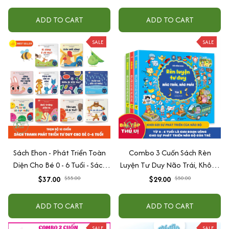
ADD TO CART
ADD TO CART
SALE
SALE
Sách Ehon - Phát Triển Toàn
Combo 3 Cuốn Sách Rèn
Diện Cho Bé 0 - 6 Tuổi - Sách
Luyện Tư Duy Não Trái, Không
Song Ngữ Việt - Anh
Não Phải - Đánh Thức Tiềm
$37.00
$55.00
$29.00
$50.00
Năng Trí Tuệ Cho Bé (3-6 Tuổi)
ADD TO CART
ADD TO CART
SALE
SALE