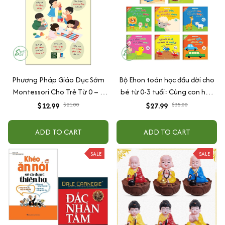
Phương Pháp Giáo Dục Sớm
Bộ Ehon toán học đầu đời cho
Montessori Cho Trẻ Từ 0 – 3
bé từ 0-3 tuổi: Cùng con học
Tuổi
toán (song ngữ Việt Anh)
$12.99
$21.00
$27.99
$35.00
ADD TO CART
ADD TO CART
SALE
SALE