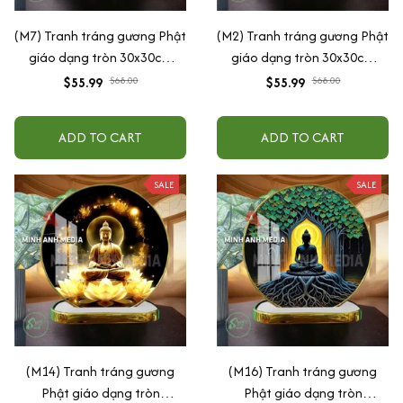
(M7) Tranh tráng gương Phật
(M2) Tranh tráng gương Phật
giáo dạng tròn 30x30cm
giáo dạng tròn 30x30cm
(Tặng đế để bàn)
(Tặng đế để bàn)
$55.99
$68.00
$55.99
$68.00
ADD TO CART
ADD TO CART
SALE
SALE
(M14) Tranh tráng gương
(M16) Tranh tráng gương
Phật giáo dạng tròn
Phật giáo dạng tròn