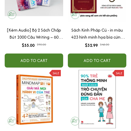
[Kèm Audio] Bộ 2 Sách Chấp
Sách Kinh Pháp Cú - in màu
Bút 1000 Câu Writing – 60
423 hình minh họa bìa cứng
Ngày Gieo Trồng Tư Duy
cao cấp + tặng kèm vòng tay
$55.00
$90.00
$32.99
$48.00
Writing- Cải Thiện Kỹ Năng Viết
ADD TO CART
ADD TO CART
SALE
SALE