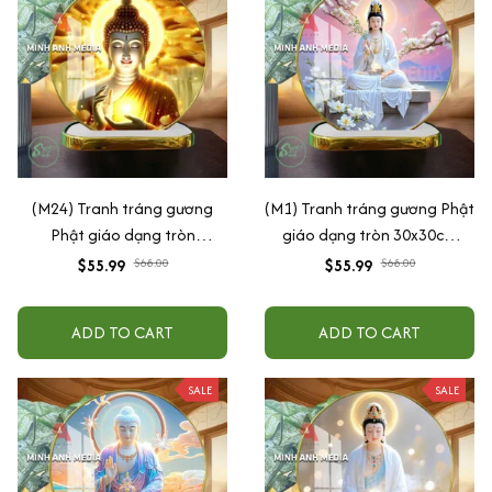
(M24) Tranh tráng gương
(M1) Tranh tráng gương Phật
Phật giáo dạng tròn
giáo dạng tròn 30x30cm
30x30cm (Tặng đế để bàn)
(Tặng đế để bàn)
$55.99
$68.00
$55.99
$68.00
ADD TO CART
ADD TO CART
SALE
SALE