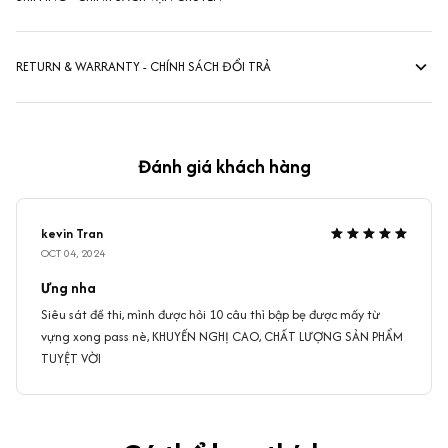
RETURN & WARRANTY - CHÍNH SÁCH ĐỔI TRẢ
Đánh giá khách hàng
kevin Tran
OCT 04, 2024
Ưng nha
Siêu sát đề thi, mình được hỏi 10 câu thì bập bẹ được mấy từ
vựng xong pass nè, KHUYẾN NGHỊ CAO, CHẤT LƯỢNG SẢN PHẨM
TUYỆT VỜI