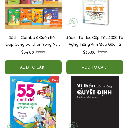
Sách - Combo 8 Cuốn Hỏi -
Sách - Tự Học Cấp Tốc 3000 Từ
Đáp Cùng Bé, Ehon Song Ngữ
Vựng Tiếng Anh Qua Gốc Từ
Việt - Anh - Dành Cho Bé Từ 0
$34.00
$56.00
$33.00
$70.00
-3 Tuổi
ADD TO CART
ADD TO CART
SALE