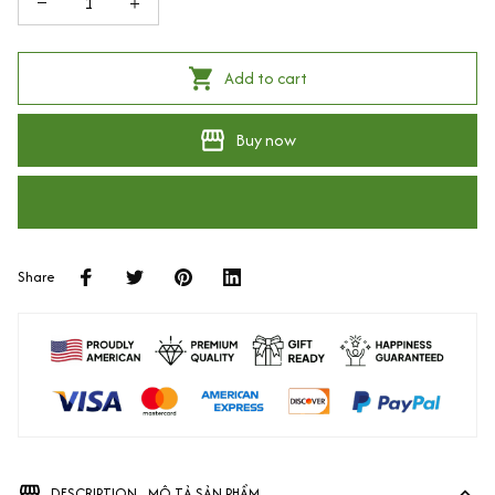
Add to cart
Buy now
Share
DESCRIPTION - MÔ TẢ SẢN PHẨM