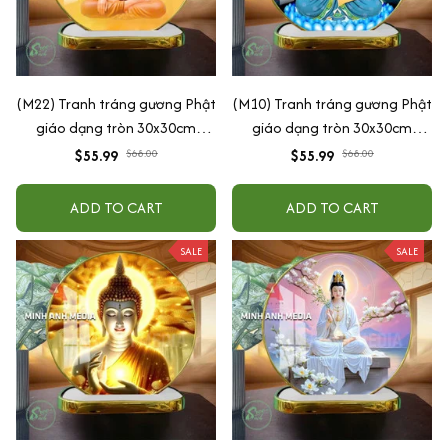
(M22) Tranh tráng gương Phật
(M10) Tranh tráng gương Phật
giáo dạng tròn 30x30cm
giáo dạng tròn 30x30cm
(Tặng đế để bàn)
(Tặng đế để bàn)
$55.99
$68.00
$55.99
$68.00
ADD TO CART
ADD TO CART
SALE
SALE