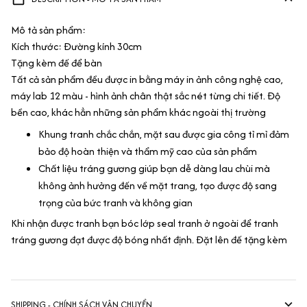
Mô tả sản phẩm:
Kích thước: Đường kính 30cm
Tặng kèm đế để bàn
Tất cả sản phẩm đều được in bằng máy in ảnh công nghệ cao,
máy lab 12 màu - hình ảnh chân thật sắc nét từng chi tiết. Độ
bền cao, khác hẳn những sản phẩm khác ngoài thị trường
Khung tranh chắc chắn, mặt sau được gia công tỉ mỉ đảm
bảo độ hoàn thiện và thẩm mỹ cao của sản phẩm
Chất liệu tráng gương giúp bạn dễ dàng lau chùi mà
không ảnh hưởng đến về mặt trang, tạo được độ sang
trọng của bức tranh và không gian
Khi nhận được tranh bạn bóc lớp seal tranh ở ngoài để tranh
tráng gương đạt được độ bóng nhất định. Đặt lên đế tặng kèm
SHIPPING - CHÍNH SÁCH VẬN CHUYỂN