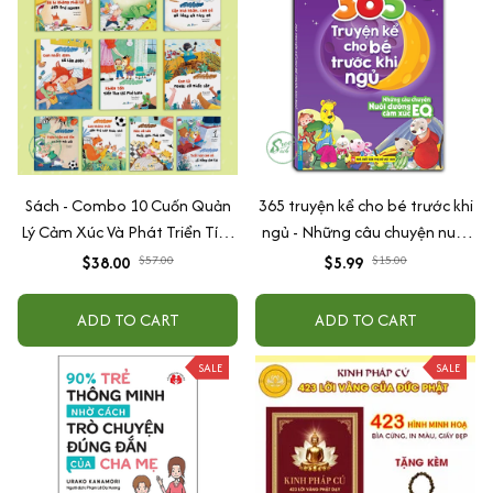
Sách - Combo 10 Cuốn Quản
365 truyện kể cho bé trước khi
Lý Cảm Xúc Và Phát Triển Tính
ngủ - Những câu chuyện nuôi
Cách Cho Bé Từ 2 - 6 Tuổi
dưỡng cảm xúc EQ (2-12 tuổi)
$38.00
$57.00
$5.99
$15.00
ADD TO CART
ADD TO CART
SALE
SALE