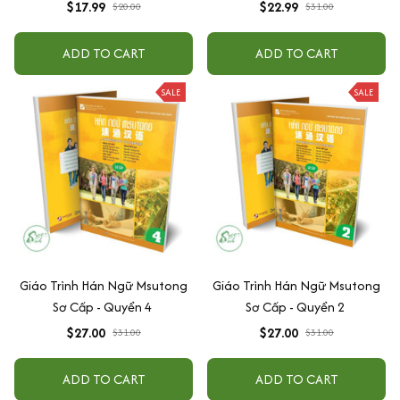
cấp)
$17.99
$22.99
$20.00
$31.00
ADD TO CART
ADD TO CART
SALE
SALE
Giáo Trình Hán Ngữ Msutong
Giáo Trình Hán Ngữ Msutong
Sơ Cấp - Quyển 4
Sơ Cấp - Quyển 2
$27.00
$27.00
$31.00
$31.00
ADD TO CART
ADD TO CART