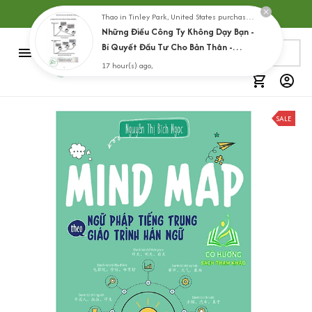
Hơn 5000 sản phẩm lựa chọn
Thao in Tinley Park, United States purchased a
Những Điều Công Ty Không Dạy Bạn -
Bí Quyết Đầu Tư Cho Bản Thân -
Dành Cho Người Muốn Phát Triển
17 hour(s) ago,
Thần Tốc
SALE