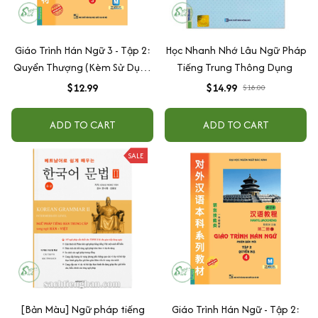
Giáo Trình Hán Ngữ 3 - Tập 2:
Học Nhanh Nhớ Lâu Ngữ Pháp
Quyển Thượng (Kèm Sử Dụng
Tiếng Trung Thông Dụng
App)
$12.99
$14.99
$18.00
ADD TO CART
ADD TO CART
SALE
[Bản Màu] Ngữ pháp tiếng
Giáo Trình Hán Ngữ - Tập 2: