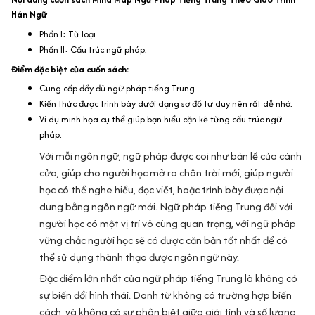
Hán Ngữ
Phần I: Từ loại.
Phần II: Cấu trúc ngữ pháp.
Điểm đặc biệt của cuốn sách:
Cung cấp đầy đủ ngữ pháp tiếng Trung.
Kiến thức được trình bày dưới dạng sơ đồ tư duy nên rất dễ nhớ.
Ví dụ minh họa cụ thể giúp bạn hiểu cặn kẽ từng cấu trúc ngữ
pháp.
Với mỗi ngôn ngữ, ngữ pháp được coi như bản lề của cánh
cửa, giúp cho người học mở ra chân trời mới, giúp người
học có thể nghe hiểu, đọc viết, hoặc trình bày được nội
dung bằng ngôn ngữ mới. Ngữ pháp tiếng Trung đối với
người học có một vị trí vô cùng quan trọng, với ngữ pháp
vững chắc người học sẽ có được căn bản tốt nhất để có
thể sử dụng thành thạo được ngôn ngữ này.
Đặc điểm lớn nhất của ngữ pháp tiếng Trung là không có
sự biến đổi hình thái. Danh từ không có trường hợp biến
cách, và không có sự phân biệt giữa giới tính và số lượng.