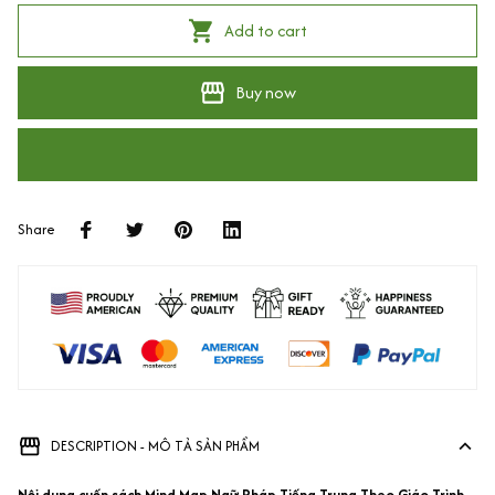
Add to cart
Buy now
Share
DESCRIPTION - MÔ TẢ SẢN PHẨM
Nội dung cuốn sách Mind Map Ngữ Pháp Tiếng Trung Theo Giáo Trình