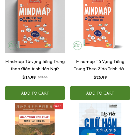
Mindmap Từ vựng tiếng Trung
Mindmap Từ Vựng Tiếng
theo Giáo trình Hán Ngữ
Trung Theo Giáo Trình Hán
Ngữ
$14.99
$25.99
$21.00
ADD TO CART
ADD TO CART
SALE