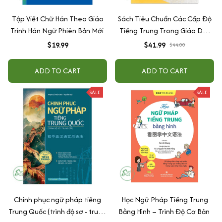
Tập Viết Chữ Hán Theo Giáo
Sách Tiêu Chuẩn Các Cấp Độ
Trình Hán Ngữ Phiên Bản Mới
Tiếng Trung Trong Giáo Dục
Tiếng Trung Quốc Tế - Giáo
$19.99
$41.99
$44.00
Trình Ngữ Pháp - Sơ Cấp
ADD TO CART
ADD TO CART
SALE
SALE
Chinh phục ngữ pháp tiếng
Học Ngữ Pháp Tiếng Trung
Trung Quốc (trình độ sơ - trung
Bằng Hình – Trình Độ Cơ Bản