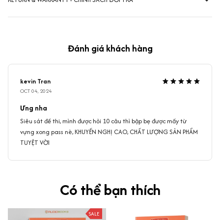
Đánh giá khách hàng
kevin Tran
OCT 04, 2024
Ưng nha
Siêu sát đề thi, mình được hỏi 10 câu thì bập bẹ được mấy từ
vựng xong pass nè, KHUYẾN NGHỊ CAO, CHẤT LƯỢNG SẢN PHẨM
TUYỆT VỜI
Có thể bạn thích
SALE