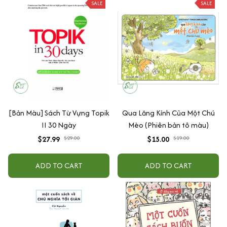
SALE
SALE
[Bản Màu] Sách Từ Vựng Topik
Qua Lăng Kính Của Một Chú
II 30 Ngày
Mèo (Phiên bản tô màu)
$27.99
$29.00
$15.00
$19.00
ADD TO CART
ADD TO CART