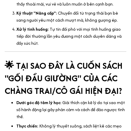
thấy thoải mái, vui vẻ và luôn muốn ở bên cạnh bạn.
Kỹ thuật "Nâng cấp":
Chuyển đổi từ trạng thái bạn bè
sang người yêu một cách mượt mà, không gượng ép.
Xử lý tình huống:
Tự tin đối phó với mọi tình huống giao
tiếp đời thường lẫn yêu đương một cách duyên dáng và
đầy sức hút.
🌟 TẠI SAO ĐÂY LÀ CUỐN SÁCH
"GỐI ĐẦU GIƯỜNG" CỦA CÁC
CHÀNG TRAI/CÔ GÁI HIỆN ĐẠI?
Dưới góc độ tâm lý học:
Giải thích cặn kẽ lý do tại sao một
số hành động lại gây phản cảm và cách để đảo ngược tình
thế.
Thực chiến:
Không lý thuyết suông, sách liệt kê các mẹo