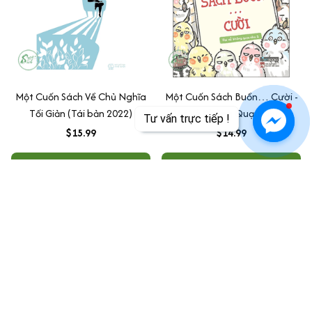
Một Cuốn Sách Về Chủ Nghĩa
Một Cuốn Sách Buồn… Cười -
Tối Giản (Tái bản 2022)
Vui Vẻ Không Quạu Nha 2
Tư vấn trực tiếp !
$15.99
$14.99
ADD TO CART
ADD TO CART
SALE