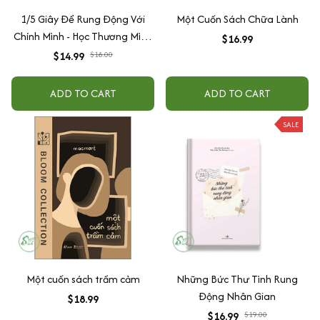
1/5 Giây Để Rung Động Với
Một Cuốn Sách Chữa Lành
Chính Mình - Học Thương Mình
$16.99
Giữa Muôn Vàn Vụn Vỡ
$14.99
$18.00
ADD TO CART
ADD TO CART
SALE
Một cuốn sách trầm cảm
Những Bức Thư Tình Rung
Động Nhân Gian
$18.99
$16.99
$19.00