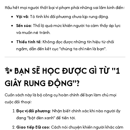
Hầu hết mọi người thất bại vì phạm phải những sai lầm kinh điển:
Vội vã:
Tỏ tình khi đối phương chưa kịp rung động.
Sến súa:
Thổ lộ quá mức khiến người ta cảm thấy áp lực
và muốn né tránh.
Thiếu tinh tế:
Không đọc được những tín hiệu từ chối
ngầm, dẫn đến kết cục "chúng ta chỉ nên là bạn".
✨ BẠN SẼ HỌC ĐƯỢC GÌ TỪ "1
GIÂY RUNG ĐỘNG"?
Cuốn sách này là bộ công cụ hoàn chỉnh để bạn làm chủ mọi
cuộc đối thoại:
Đọc vị đối phương:
Nhận biết chính xác khi nào người ấy
đang "bật đèn xanh" để tiến tới.
Giao tiếp EQ cao:
Cách nói chuyện khiến người khác cảm