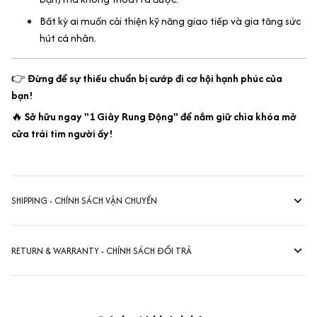
Bất kỳ ai muốn cải thiện kỹ năng giao tiếp và gia tăng sức
hút cá nhân.
👉
Đừng để sự thiếu chuẩn bị cướp đi cơ hội hạnh phúc của
bạn!
🔥
Sở hữu ngay "1 Giây Rung Động" để nắm giữ chìa khóa mở
cửa trái tim người ấy!
SHIPPING - CHÍNH SÁCH VẬN CHUYỂN
RETURN & WARRANTY - CHÍNH SÁCH ĐỔI TRẢ