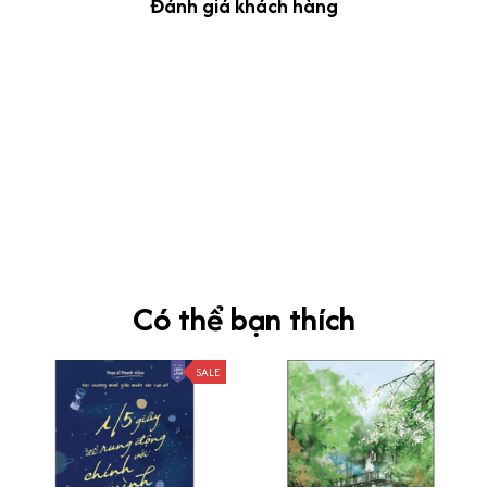
Đánh giá khách hàng
kevin Tran
OCT 04, 2024
Ưng nha
Siêu sát đề thi, mình được hỏi 10 câu thì bập bẹ được mấy từ
vựng xong pass nè, KHUYẾN NGHỊ CAO, CHẤT LƯỢNG SẢN PHẨM
TUYỆT VỜI
Có thể bạn thích
SALE