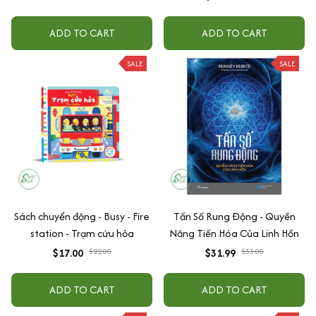
ADD TO CART
ADD TO CART
SALE
SALE
Sách chuyển động - Busy - Fire
Tần Số Rung Động - Quyền
station - Trạm cứu hỏa
Năng Tiến Hóa Của Linh Hồn
$17.00
$22.00
$31.99
$33.00
ADD TO CART
ADD TO CART