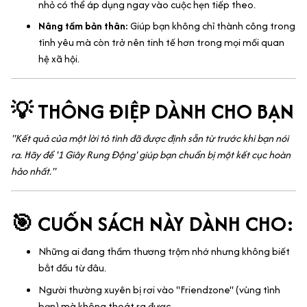
nhỏ có thể áp dụng ngay vào cuộc hẹn tiếp theo.
Nâng tầm bản thân:
Giúp bạn không chỉ thành công trong
tình yêu mà còn trở nên tinh tế hơn trong mọi mối quan
hệ xã hội.
💡 THÔNG ĐIỆP DÀNH CHO BẠN
"Kết quả của một lời tỏ tình đã được định sẵn từ trước khi bạn nói
ra. Hãy để '1 Giây Rung Động' giúp bạn chuẩn bị một kết cục hoàn
hảo nhất."
🎯 CUỐN SÁCH NÀY DÀNH CHO:
Những ai đang thầm thương trộm nhớ nhưng không biết
bắt đầu từ đâu.
Người thường xuyên bị rơi vào "Friendzone" (vùng tình
bạn) mà không thoát ra được.