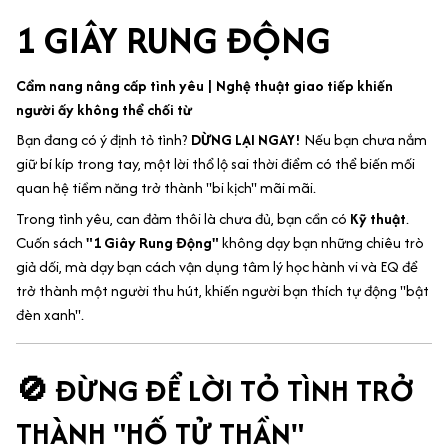
1 GIÂY RUNG ĐỘNG
Cẩm nang nâng cấp tình yêu | Nghệ thuật giao tiếp khiến
người ấy không thể chối từ
Bạn đang có ý định tỏ tình?
DỪNG LẠI NGAY!
Nếu bạn chưa nắm
giữ bí kíp trong tay, một lời thổ lộ sai thời điểm có thể biến mối
quan hệ tiềm năng trở thành "bi kịch" mãi mãi.
Trong tình yêu, can đảm thôi là chưa đủ, bạn cần có
Kỹ thuật
.
Cuốn sách
"1 Giây Rung Động"
không dạy bạn những chiêu trò
giả dối, mà dạy bạn cách vận dụng tâm lý học hành vi và EQ để
trở thành một người thu hút, khiến người bạn thích tự động "bật
đèn xanh".
🚫 ĐỪNG ĐỂ LỜI TỎ TÌNH TRỞ
THÀNH "HỐ TỬ THẦN"