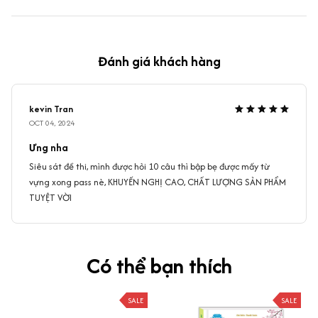
Đánh giá khách hàng
kevin Tran
OCT 04, 2024
Ưng nha
Siêu sát đề thi, mình được hỏi 10 câu thì bập bẹ được mấy từ
vựng xong pass nè, KHUYẾN NGHỊ CAO, CHẤT LƯỢNG SẢN PHẨM
TUYỆT VỜI
Có thể bạn thích
SALE
SALE