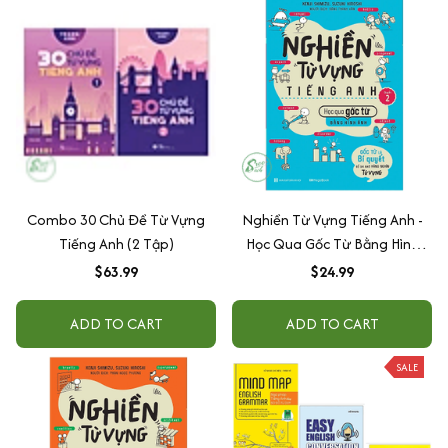
Combo 30 Chủ Đề Từ Vựng
Nghiền Từ Vựng Tiếng Anh -
Tiếng Anh (2 Tập)
Học Qua Gốc Từ Bằng Hình
Ảnh - Gốc Từ Là Bí Quyết Để
$63.99
$24.99
Ghi Nhớ Hàng Nghìn Từ Vựng -
Quyển 2
ADD TO CART
ADD TO CART
SALE