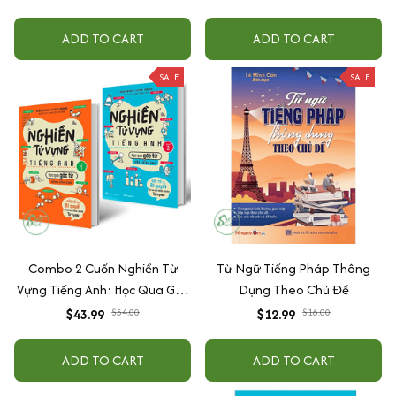
ADD TO CART
ADD TO CART
SALE
SALE
Combo 2 Cuốn Nghiền Từ
Từ Ngữ Tiếng Pháp Thông
Vựng Tiếng Anh: Học Qua Gốc
Dụng Theo Chủ Đề
Từ Bằng Hình Ảnh
$43.99
$54.00
$12.99
$16.00
ADD TO CART
ADD TO CART