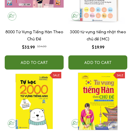
8000 Từ Vựng Tiếng Hàn Theo
3000 từ vựng tiếng nhật theo
Chủ Đề
chủ đề (MC)
$32.99
$34.00
$19.99
ADD TO CART
ADD TO CART
SALE
SALE