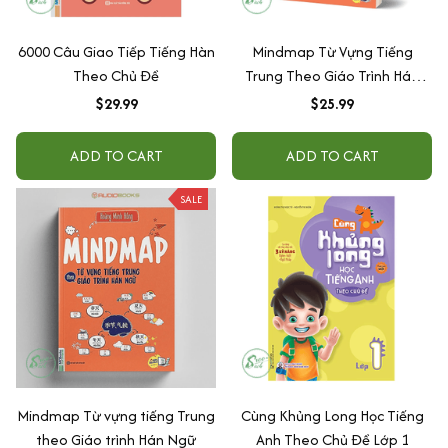
6000 Câu Giao Tiếp Tiếng Hàn
Mindmap Từ Vựng Tiếng
Theo Chủ Đề
Trung Theo Giáo Trình Hán
Ngữ
$29.99
$25.99
ADD TO CART
ADD TO CART
SALE
Mindmap Từ vựng tiếng Trung
Cùng Khủng Long Học Tiếng
theo Giáo trình Hán Ngữ
Anh Theo Chủ Đề Lớp 1