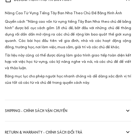
Nâng Cao Từ Vựng Tiếng Tây Ban Nha Theo Chủ Đề Bằng Hình Ảnh
Quyển sách “Nâng cao vốn từ vựng tiếng Tây Ban Nha theo chủ đề bằng
hình” được bố cục sách gồm 18 chủ đề, bắt đầu với những chủ đề thông
dụng rồi dần dần mở rộng ra các chủ đề rộng lớn bao quát thế giới xung
quanh. Các bài học đầu tiên về gia đình, nhà và các hoạt động cộng
đồng, trường học, nơi làm việc, mua sắm, giải trí và các chủ đề khác.
Tài liệu này cũng có thể được dùng làm giáo trình giao tiếp toàn diện kết
hợp với việc học từ vựng, các kỹ năng nghe và nói, và các chủ đề để viết
và thảo luận.
Bảng mục lục cho phép người học nhanh chóng và dễ dàng xác định vị trí
của tất cả các từ và chủ đề trong quyển sách này.
SHIPPING - CHÍNH SÁCH VẬN CHUYỂN
RETURN & WARRANTY - CHÍNH SÁCH ĐỔI TRẢ