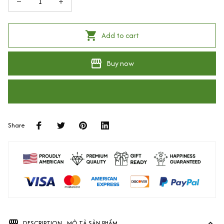
Add to cart
Buy now
Share
DESCRIPTION - MÔ TẢ SẢN PHẨM