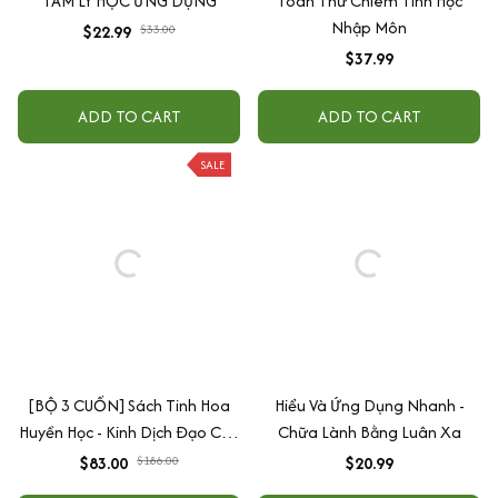
TÂM LÝ HỌC ỨNG DỤNG
Toàn Thư Chiêm Tinh Học
Nhập Môn
$22.99
$33.00
$37.99
ADD TO CART
ADD TO CART
SALE
[BỘ 3 CUỐN] Sách Tinh Hoa
Hiểu Và Ứng Dụng Nhanh -
Huyền Học - Kinh Dịch Đạo Của
Chữa Lành Bằng Luân Xa
Người Quân Tử, Phong Thủy
$83.00
$186.00
$20.99
Khai Vận, Nhân Tướng Học