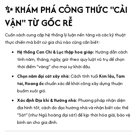
✨ KHÁM PHÁ CÔNG THỨC "CẢI
VẬN" TỪ GỐC RỄ
Cuốn sách cung cấp hệ thống lý luận nền tảng và các kỹ thuật
thực chiến mà bất cứ gia chủ nào cũng cần biết:
Hệ thống Can Chi & Lục thập hoa giáp:
Hướng dẫn cách
tính năm, tháng, ngày, giờ theo quy luật vũ trụ để chọn
thời điểm "vàng" cho mọi sự khởi đầu.
Chọn năm đại cát xây nhà:
Cách tính tuổi
Kim lâu, Tam
tai, Hoang ốc
chuẩn xác để khởi công xây dựng thuận
buồm xuôi gió.
Xác định Địa khí & Hướng nhà:
Phương pháp nhận diện
địa hình tốt, cách đo đạc hướng nhà và nhận biết các thế
"Sát" (như Ngũ hoàng đại sát) để kịp thời hóa giải, bảo vệ
bình an cho gia đình.