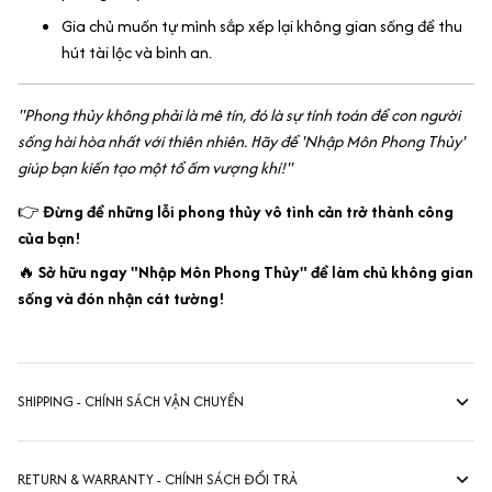
Gia chủ muốn tự mình sắp xếp lại không gian sống để thu
hút tài lộc và bình an.
"Phong thủy không phải là mê tín, đó là sự tính toán để con người
sống hài hòa nhất với thiên nhiên. Hãy để 'Nhập Môn Phong Thủy'
giúp bạn kiến tạo một tổ ấm vượng khí!"
👉
Đừng để những lỗi phong thủy vô tình cản trở thành công
của bạn!
🔥
Sở hữu ngay "Nhập Môn Phong Thủy" để làm chủ không gian
sống và đón nhận cát tường!
SHIPPING - CHÍNH SÁCH VẬN CHUYỂN
RETURN & WARRANTY - CHÍNH SÁCH ĐỔI TRẢ