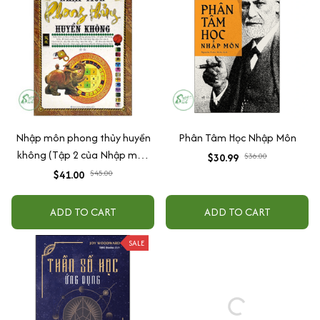
Nhập môn phong thủy huyền
Phân Tâm Học Nhập Môn
không (Tập 2 của Nhập môn
$30.99
$36.00
phong thủy)
$41.00
$45.00
ADD TO CART
ADD TO CART
SALE