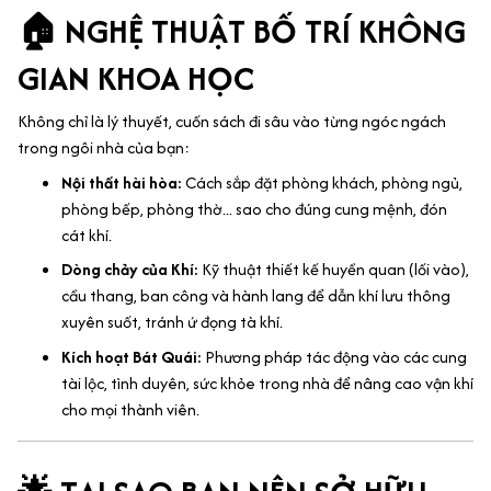
🏠 NGHỆ THUẬT BỐ TRÍ KHÔNG
GIAN KHOA HỌC
Không chỉ là lý thuyết, cuốn sách đi sâu vào từng ngóc ngách
trong ngôi nhà của bạn:
Nội thất hài hòa:
Cách sắp đặt phòng khách, phòng ngủ,
phòng bếp, phòng thờ... sao cho đúng cung mệnh, đón
cát khí.
Dòng chảy của Khí:
Kỹ thuật thiết kế huyền quan (lối vào),
cầu thang, ban công và hành lang để dẫn khí lưu thông
xuyên suốt, tránh ứ đọng tà khí.
Kích hoạt Bát Quái:
Phương pháp tác động vào các cung
tài lộc, tình duyên, sức khỏe trong nhà để nâng cao vận khí
cho mọi thành viên.