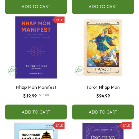
Ứng Dụng
ADD TO CART
ADD TO CART
SALE
Nhập Môn Manifest
Tarot Nhập Môn
$12.99
$15.00
$24.99
ADD TO CART
ADD TO CART
SALE
SALE