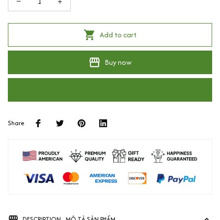
Add to cart
Buy now
Share
DESCRIPTION - MÔ TẢ SẢN PHẨM