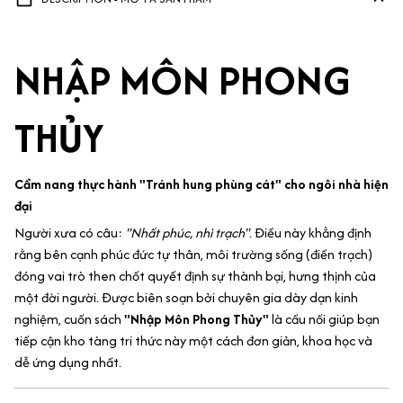
NHẬP MÔN PHONG
THỦY
Cẩm nang thực hành "Tránh hung phùng cát" cho ngôi nhà hiện
đại
Người xưa có câu:
"Nhất phúc, nhì trạch"
. Điều này khẳng định
rằng bên cạnh phúc đức tự thân, môi trường sống (điền trạch)
đóng vai trò then chốt quyết định sự thành bại, hưng thịnh của
một đời người. Được biên soạn bởi chuyên gia dày dạn kinh
nghiệm, cuốn sách
"Nhập Môn Phong Thủy"
là cầu nối giúp bạn
tiếp cận kho tàng tri thức này một cách đơn giản, khoa học và
dễ ứng dụng nhất.