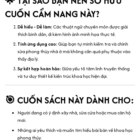
🌟 TẠI SAO BẠN NÊN SỞ HỮU
CUỐN CẨM NANG NÀY?
Dễ hiểu - Dễ làm:
Các thuật ngữ chuyên môn được giải
thích bình dân, đi kèm hình ảnh minh họa thực tế.
Tính ứng dụng cao:
Giúp bạn tự mình kiểm tra và chỉnh
sửa phong thủy nhà ở mà không cần quá phụ thuộc vào
thầy địa lý.
Sự kết hợp hoàn hảo:
Giữa yếu tố tâm linh truyền thống
và tư duy thiết kế kiến trúc khoa học hiện đại.
🎯 CUỐN SÁCH NÀY DÀNH CHO:
Người đang có ý định xây nhà, sửa cửa hoặc mua căn hộ
mới.
Những ai yêu thích và muốn tìm hiểu bài bản về khoa học
phong thủy.