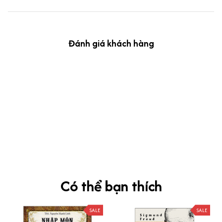
Đánh giá khách hàng
kevin Tran
OCT 04, 2024
Ưng nha
Siêu sát đề thi, mình được hỏi 10 câu thì bập bẹ được mấy từ
vựng xong pass nè, KHUYẾN NGHỊ CAO, CHẤT LƯỢNG SẢN PHẨM
TUYỆT VỜI
Có thể bạn thích
SALE
SALE