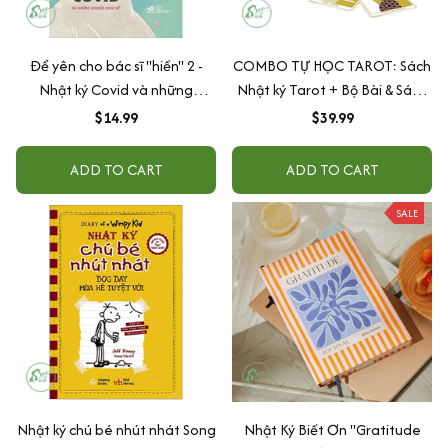
Để yên cho bác sĩ "hiền" 2 -
COMBO TỰ HỌC TAROT: Sách
Nhật ký Covid và những
Nhật ký Tarot + Bộ Bài & Sách
chuyện chưa kể
Hướng Dẫn (Tái bản 2022)
$14.99
$39.99
ADD TO CART
ADD TO CART
SALE
Nhật ký chú bé nhút nhát Song
Nhật Ký Biết Ơn "Gratitude