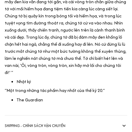
mây đen kia vẫn đang tới gần, và cái vòng tròn chắn giữa chúng
tớ với mối hiểm họa đang tiệm tiến kia càng lúc càng siết lại.
Chúng tớ bị quây kín trong bóng tối và hiểm họa, và trong lúc
tuyệt vọng tìm đường thoát ra, chúng tớ cứ va vào nhau. Nhìn
xuống dưới, thấy chiến tranh, ngước lên trên là cảnh thanh bình
và cái đẹp. Trong lúc ấy, chúng tớ đã bị đám mây đen khổng lồ
chặn hết hai ngả, chẳng thể đi xuống hay đi lên. Nó cứ đứng lù lù
trước mắt chúng tớ như một bức tường không thể xuyên thủng,
lăm le nghiền nát chúng tớ mà chưa thể. Tớ chỉ biết hét lên và
van nài, 'Ôi, vòng tròn, vòng tròn, xin hãy mở lối cho chúng tôi
đi!' “
Nhật ký
“Một trong những tác phẩm hay nhất của thế kỷ 20.”
The Guardian
SHIPPING - CHÍNH SÁCH VẬN CHUYỂN