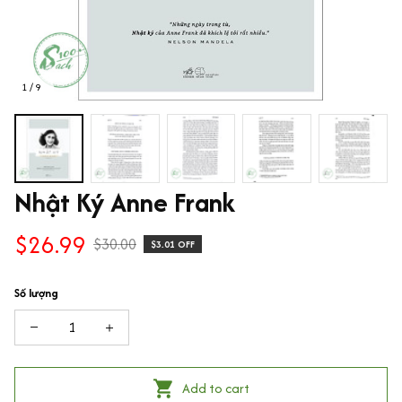
1 / 9
Nhật Ký Anne Frank
$26.99
$30.00
$3.01 OFF
Số lượng
Add to cart