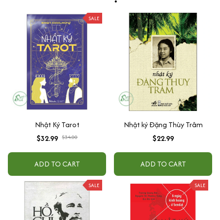
SALE
Nhật Ký Tarot
Nhật ký Đặng Thùy Trâm
$32.99
$34.00
$22.99
ADD TO CART
ADD TO CART
SALE
SALE