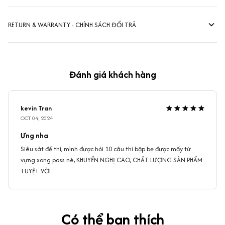
RETURN & WARRANTY - CHÍNH SÁCH ĐỔI TRẢ
Đánh giá khách hàng
kevin Tran
OCT 04, 2024
Ưng nha
Siêu sát đề thi, mình được hỏi 10 câu thì bập bẹ được mấy từ
vựng xong pass nè, KHUYẾN NGHỊ CAO, CHẤT LƯỢNG SẢN PHẨM
TUYỆT VỜI
Có thể bạn thích