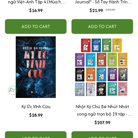
ngữ Việt-Anh Tập 4 (Mùa hè
Journal" - Sổ Tay Hành Trình
tuyệt vời)
Nuôi Dưỡng Bản Thân, Nâng
$16.99
$21.99
$24.00
Cao Tần Số
ADD TO CART
ADD TO CART
Ký Ức Vĩnh Cửu
Nhật Ký Chú Bé Nhút Nhát
song ngữ trọn bộ 19 tập -
$28.99
Diary of a Wimpy Kid tặng
$207.99
kèm file nghe