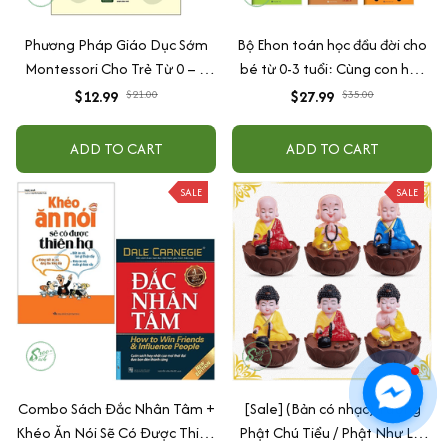
Phương Pháp Giáo Dục Sớm
Bộ Ehon toán học đầu đời cho
Montessori Cho Trẻ Từ 0 – 3
bé từ 0-3 tuổi: Cùng con học
Tuổi
toán (song ngữ Việt Anh)
$12.99
$21.00
$27.99
$35.00
ADD TO CART
ADD TO CART
SALE
SALE
Combo Sách Đắc Nhân Tâm +
[Sale] (Bản có nhạc) Tượng
Khéo Ăn Nói Sẽ Có Được Thiên
Phật Chú Tiểu / Phật Như Lai