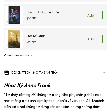
Chặng Đường Tử Thần
Add
$33.99
Thời Kế Quán
Add
$28.99
View more products
DESCRIPTION - MÔ TẢ SẢN PHẨM
Nhật Ký Anne Frank
“Tớ thấy tám người chúng tớ trong Nhà phụ chẳng khác nào
một mảng trời xanh bị mây đen tứ phía vây quanh. Cái khoảnh
tròn bé tí nơi chúng tớ đứng vẫn an toàn, nhưng những đám