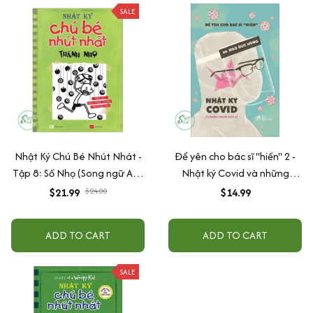
SALE
Nhật Ký Chú Bé Nhút Nhát -
Để yên cho bác sĩ "hiền" 2 -
Tập 8: Số Nhọ (Song ngữ Anh
Nhật ký Covid và những
Việt)
chuyện chưa kể
$21.99
$24.00
$14.99
ADD TO CART
ADD TO CART
SALE