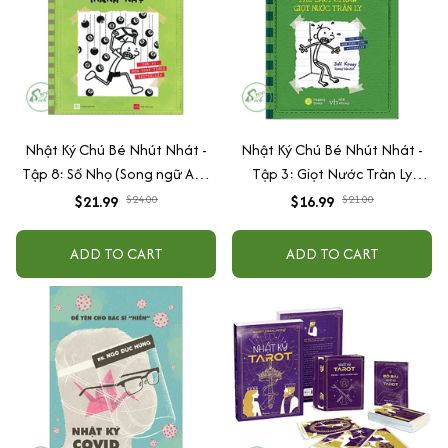
Nhật Ký Chú Bé Nhút Nhát -
Nhật Ký Chú Bé Nhút Nhát -
Tập 8: Số Nhọ (Song ngữ Anh
Tập 3: Giọt Nước Tràn Ly
Việt)
(Song ngữ Anh Việt)
$21.99
$24.00
$16.99
$21.00
ADD TO CART
ADD TO CART