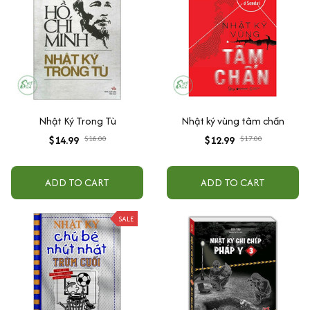
Nhật Ký Trong Tù
Nhật ký vùng tâm chấn
$14.99
$18.00
$12.99
$17.00
ADD TO CART
ADD TO CART
SALE