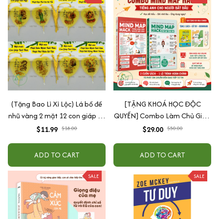
(Tặng Bao Lì Xì Lộc) Lá bồ đề
[TẶNG KHOÁ HỌC ĐỘC
nhũ vàng 2 mặt 12 con giáp và
QUYỀN] Combo Làm Chủ Giao
phật bản mệnh, để ốp lưng
Tiếp: Sách Mindmap Giao Tiếp
$11.99
$18.00
$29.00
$50.00
điện thoại, treo xe ô tô đã khai
+ Hack Phát Âm Tiếng Anh
quang
Cho Người Mới Bắt Đầu
ADD TO CART
ADD TO CART
SALE
SALE