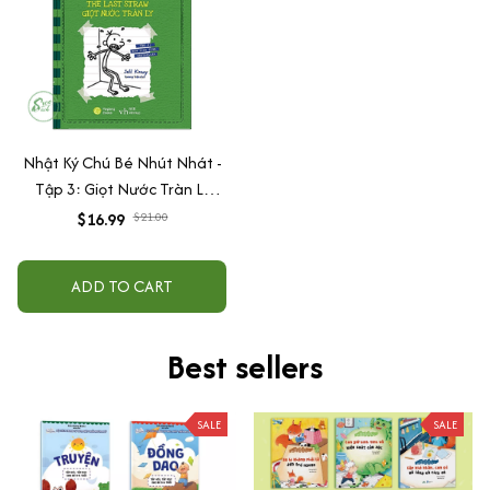
Nhật Ký Chú Bé Nhút Nhát -
Tập 3: Giọt Nước Tràn Ly
(Song ngữ Anh Việt)
$16.99
$21.00
ADD TO CART
Best sellers
SALE
SALE