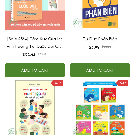
[Sale 45%] Cảm Xúc Của Mẹ
Tư Duy Phản Biện
Ảnh Hưởng Tới Cuộc Đời Của
$5.99
$15.00
Con
$21.45
$39.00
ADD TO CART
ADD TO CART
SALE
SALE