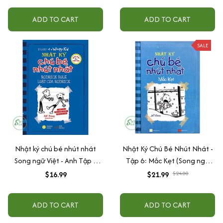
ADD TO CART
ADD TO CART
SALE
Nhật ký chú bé nhút nhát
Nhật Ký Chú Bé Nhút Nhát -
Song ngữ Việt - Anh Tập 2
Tập 6: Mắc Kẹt (Song ngữ
(Luật của Rodrick)
Anh Việt)
$16.99
$21.99
$24.00
ADD TO CART
ADD TO CART