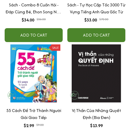
Sách - Combo 8 Cuốn Hỏi -
Sách - Tự Học Cấp Tốc 3000 Từ
Đáp Cùng Bé, Ehon Song Ngữ
Vựng Tiếng Anh Qua Gốc Từ
Việt - Anh - Dành Cho Bé Từ 0
$34.00
$56.00
$33.00
$70.00
-3 Tuổi
ADD TO CART
ADD TO CART
SALE
55 Cách Để Trở Thành Người
Vị Thần Của Những Quyết
Giỏi Giao Tiếp
Định (Bìa Đen)
$2.99
$9.00
$13.99