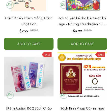
Cách Khen, Cách Mắng, Cách
365 truyện kể cho bé trước khi
Phạt Con
ngủ - Những câu chuyện nuôi
dưỡng cảm xúc EQ (2-12 tuổi)
$2.99
$17.00
$5.99
$15.00
ADD TO CART
ADD TO CART
SALE
SALE
[Kèm Audio] Bộ 2 Sách Chấp
Sách Kinh Pháp Cú - in màu