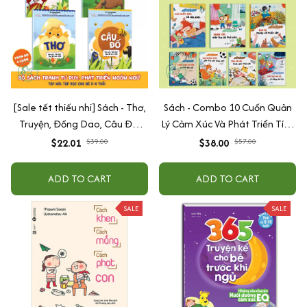
[Sale tết thiếu nhi] Sách - Thơ,
Sách - Combo 10 Cuốn Quản
Truyện, Đồng Dao, Câu Đố,
Lý Cảm Xúc Và Phát Triển Tính
Tập Nói Tập Đọc Cho Bé 0-6
Cách Cho Bé Từ 2 - 6 Tuổi
$22.01
$39.00
$38.00
$57.00
Tuổi - Combo 4 Quyển
ADD TO CART
ADD TO CART
SALE
SALE