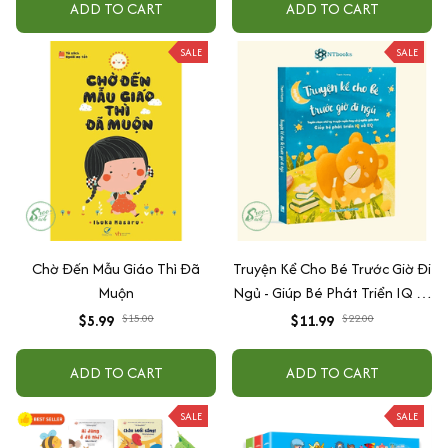
ADD TO CART
ADD TO CART
SALE
SALE
Chờ Đến Mẫu Giáo Thì Đã
Truyện Kể Cho Bé Trước Giờ Đi
Muộn
Ngủ - Giúp Bé Phát Triển IQ Và
EQ
$5.99
$15.00
$11.99
$22.00
ADD TO CART
ADD TO CART
SALE
SALE