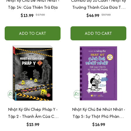
Nhật Ký Chú Bé Nhút Nhát -
Combo Bộ 10 Cuốn - Nhật Ký
Tập 14: Của Thiên Trả Địa
Trưởng Thành Của Đứa Trẻ
Ngoan (Hộp)
$13.99
$17.00
$46.99
$57.00
ADD TO CART
ADD TO CART
Nhật Ký Ghi Chép Pháp Y -
Nhật Ký Chú Bé Nhút Nhát -
Tập 2 - Thanh Âm Của Cái
Tập 5: Sự Thật Phũ Phàng (
Chết
màu tím )
$23.99
$16.99