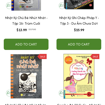
Nhật Ký Chú Bé Nhút Nhát -
Nhật Ký Ghi Chép Pháp Y -
Tập 16: Trùm Cuối
Tập 3 - Dư Âm Chưa Dứt
$13.99
$17.00
$25.99
ADD TO CART
ADD TO CART
SALE
SALE