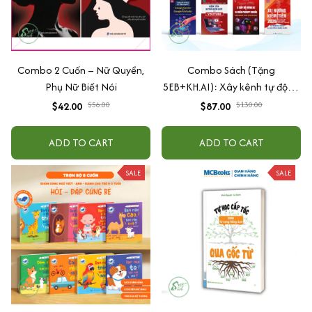
Combo 2 Cuốn – Nữ Quyền,
Combo Sách (Tặng
Phụ Nữ Biết Nói
5EB+KH.AI): Xây kênh tự động
AI Agent + AI siêu mạnh + 3
$42.00
$56.00
$87.00
$130.00
cấp độ AI + Kiếm tiền Youtube
+ Xu hướng
ADD TO CART
ADD TO CART
SALE
SALE