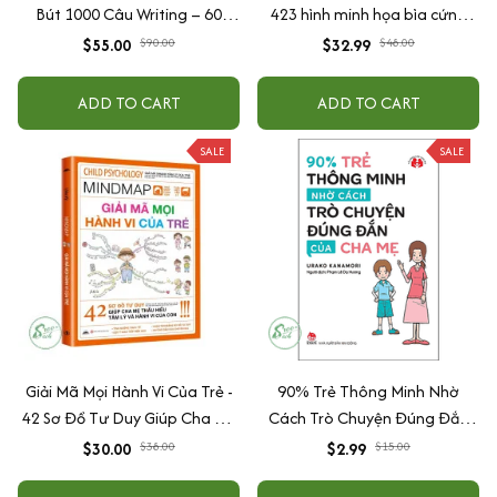
Bút 1000 Câu Writing – 60
423 hình minh họa bìa cứng
Ngày Gieo Trồng Tư Duy
cao cấp + tặng kèm vòng tay
$55.00
$90.00
$32.99
$48.00
Writing- Cải Thiện Kỹ Năng Viết
ADD TO CART
ADD TO CART
SALE
SALE
Giải Mã Mọi Hành Vi Của Trẻ -
90% Trẻ Thông Minh Nhờ
42 Sơ Đồ Tư Duy Giúp Cha Mẹ
Cách Trò Chuyện Đúng Đắn
Thấu Hiểu Tâm Lý Và Hành Vi
Của Cha Mẹ
$30.00
$38.00
$2.99
$15.00
Của Con