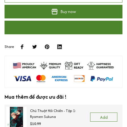
Buy now
Share
Mua thêm để được ưu đãi !
Chú Thuật Hồi Chiến - Tập 1:
Ryomen Sukuna
Add
$10.99