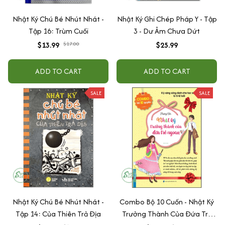
Nhật Ký Chú Bé Nhút Nhát -
Nhật Ký Ghi Chép Pháp Y - Tập
Tập 16: Trùm Cuối
3 - Dư Âm Chưa Dứt
$13.99
$17.00
$25.99
ADD TO CART
ADD TO CART
SALE
SALE
Nhật Ký Chú Bé Nhút Nhát -
Combo Bộ 10 Cuốn - Nhật Ký
Tập 14: Của Thiên Trả Địa
Trưởng Thành Của Đứa Trẻ