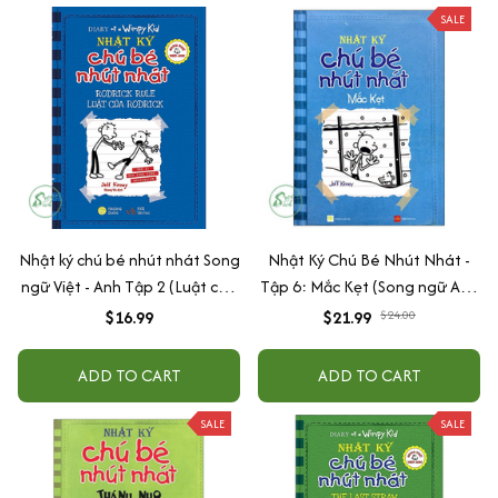
SALE
Nhật ký chú bé nhút nhát Song
Nhật Ký Chú Bé Nhút Nhát -
ngữ Việt - Anh Tập 2 (Luật của
Tập 6: Mắc Kẹt (Song ngữ Anh
Rodrick)
Việt)
$16.99
$21.99
$24.00
ADD TO CART
ADD TO CART
SALE
SALE