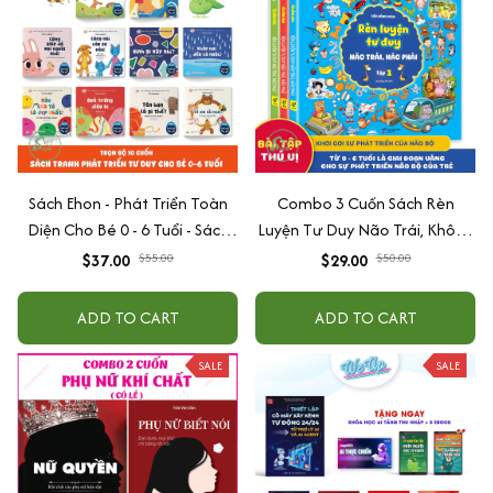
Sách Ehon - Phát Triển Toàn
Combo 3 Cuốn Sách Rèn
Diện Cho Bé 0 - 6 Tuổi - Sách
Luyện Tư Duy Não Trái, Không
Song Ngữ Việt - Anh
Não Phải - Đánh Thức Tiềm
$37.00
$55.00
$29.00
$50.00
Năng Trí Tuệ Cho Bé (3-6 Tuổi)
ADD TO CART
ADD TO CART
SALE
SALE