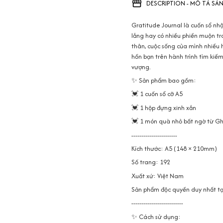
DESCRIPTION - MÔ TẢ SẢ
Gratitude Journal là cuốn sổ nh
lắng hay có nhiều phiền muộn tr
thân, cuộc sống của mình nhiều 
hồn bạn trên hành trình tìm kiếm
vượng.
✨ Sản phẩm bao gồm:
💓 1 cuốn sổ cỡ A5
💓 1 hộp đựng xinh xắn
💓 1 món quà nhỏ bất ngờ từ Gh
-----------------------
Kích thước: A5 (148 × 210mm)
Số trang: 192
Xuất xứ: Việt Nam
Sản phẩm độc quyền duy nhất tạ
--------------------------
✨ Cách sử dụng: