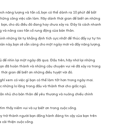
esh năng lượng và tần số, bạn có thể dành ra 10 phút để bắt
hững công việc cần làm. Hãy dành thời gian để biết ơn những
a bạn, cho dù điều đó đang hay chưa xảy ra. Đây là cách nhanh
ng và nâng cao tần số rung động của bản thân.
nh những lời tự khẳng định tích cực nhất để thúc đẩy sự tự tin
iản này, bạn sẽ sẵn sàng cho một ngày mới và đầy năng lượng.
ủ để nhìn lại một ngày đã qua. Đầu tiên, hãy nhớ lại những
 bạn đã hoàn thành và những câu chuyện vui vẻ đã xảy ra trong
ời gian để biết ơn những điều tuyệt vời đó.
ghĩ xem có việc gì bạn có thể làm tốt hơn trong ngày mai.
c những lo lắng trong đầu và thảnh thơi cho giấc ngủ.
nhắn nhủ cho bản thân để yêu thương và nuông chiều chính
 tìm thấy niềm vui và sự biết ơn trong cuộc sống.
này trở thành người bạn đồng hành đáng tin cậy của bạn trên
 cải thiện cuộc sống.