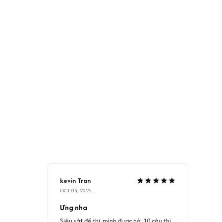
kevin Tran
OCT 04, 2024
Ưng nha
Siêu sát đề thi, mình được hỏi 10 câu thì