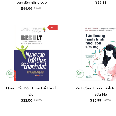
bản đến nâng cao
$25.99
$22.99
$25.00
SALE
Nâng Cấp Bản Thân Để Thành
Tận Hưởng Hành Trình N
Đạt
Sữa Mẹ
$22.00
$26.00
$16.99
$20.00