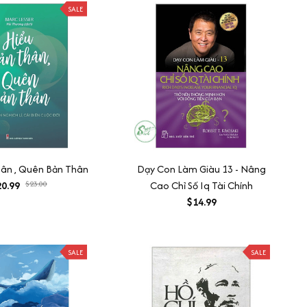
SALE
hân , Quên Bản Thân
Dạy Con Làm Giàu 13 - Nâng
0.99
$23.00
Cao Chỉ Số Iq Tài Chính
$14.99
SALE
SALE