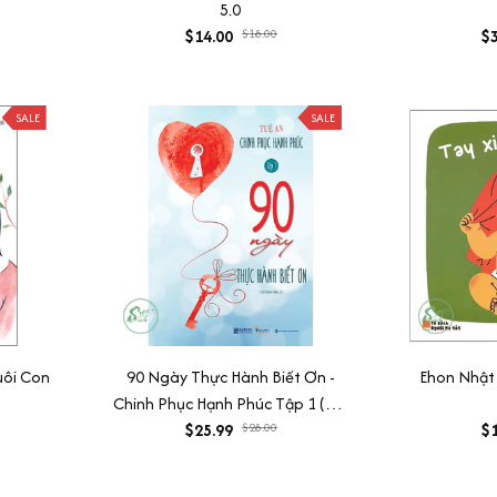
5.0
$14.00
$18.00
$3
SALE
SALE
uôi Con
90 Ngày Thực Hành Biết Ơn -
Ehon Nhật 
Chinh Phục Hạnh Phúc Tập 1 (Tái
$25.99
bản 2021)
$28.00
$1