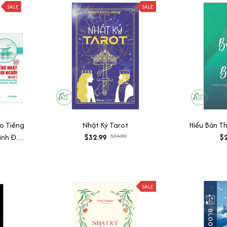
SALE
SALE
o Tiếng
Nhật Ký Tarot
Hiểu Bản T
ình Độ
$32.99
$34.00
$2
t + Bản
 Pháp
ng Cao
ệu Qủa
SALE
 Tặng
Life)