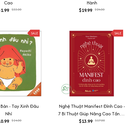
Cao
Hành
1.99
$33.00
$19.99
$24.00
SALE
SALE
Bản - Tay Xinh Đâu
Nghệ Thuật Manifest Đỉnh Cao -
Nhỉ
7 Bí Thuật Giúp Nâng Cao Tần Số
0.99
$14.00
Rung Động Tức Thì Và Làm Chủ
$13.99
$17.00
Năng Lượng Của Bạn