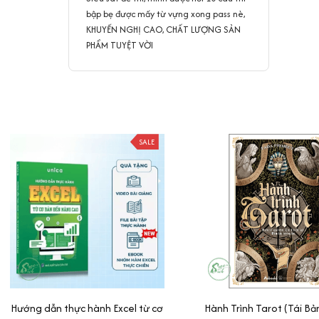
bập bẹ được mấy từ vựng xong pass nè,
KHUYẾN NGHỊ CAO, CHẤT LƯỢNG SẢN
PHẨM TUYỆT VỜI
SALE
Hướng dẫn thực hành Excel từ cơ
Hành Trình Tarot (Tái Bả