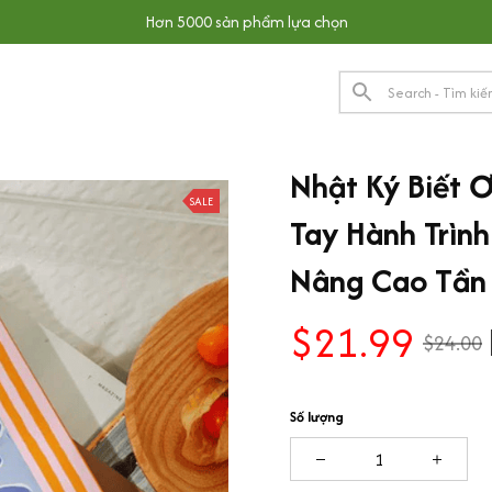
Hơn 5000 sản phẩm lựa chọn
Nhật Ký Biết Ơ
SALE
Tay Hành Trình
Nâng Cao Tần
$21.99
$24.00
Số lượng