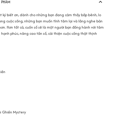
N PHẨM
ật ký biết ơn, dành cho những bạn đang cảm thấy bấp bênh, lo
ong cuộc sống, những bạn muốn tĩnh tâm lại và lắng nghe bản
hơn. Hơn tất cả, cuốn sổ sẽ là một người bạn đồng hành với tâm
 hạnh phúc, nâng cao tần sổ, cải thiện cuộc sống thật thịnh
iền
i Ghiền Mystery