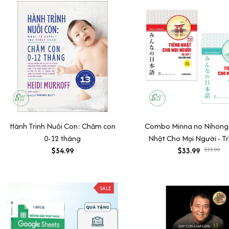
Hành Trình Nuôi Con: Chăm con
Combo Minna no Nihong
0-12 tháng
Nhật Cho Mọi Người - Tr
$54.99
Sơ Cấp 1: Bản Tiếng Nhậ
$33.99
$35.00
Dịch Và Giải Thích Ngữ
Tiếng Việt (Bộ Sách Nâ
Trình Độ Tiếng Nhật Hi
SALE
Dành Cho Người Việt /
Kèm Bookmark Happy 