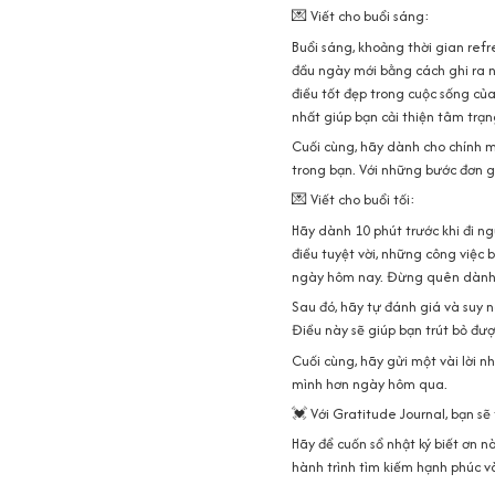
💌 Viết cho buổi sáng:
Buổi sáng, khoảng thời gian refr
đầu ngày mới bằng cách ghi ra n
điều tốt đẹp trong cuộc sống củ
nhất giúp bạn cải thiện tâm trạ
Cuối cùng, hãy dành cho chính mì
trong bạn. Với những bước đơn g
💌 Viết cho buổi tối:
Hãy dành 10 phút trước khi đi ng
điều tuyệt vời, những công việc
ngày hôm nay. Đừng quên dành th
Sau đó, hãy tự đánh giá và suy n
Điều này sẽ giúp bạn trút bỏ đượ
Cuối cùng, hãy gửi một vài lời 
mình hơn ngày hôm qua.
💓 Với Gratitude Journal, bạn sẽ
Hãy để cuốn sổ nhật ký biết ơn 
hành trình tìm kiếm hạnh phúc và