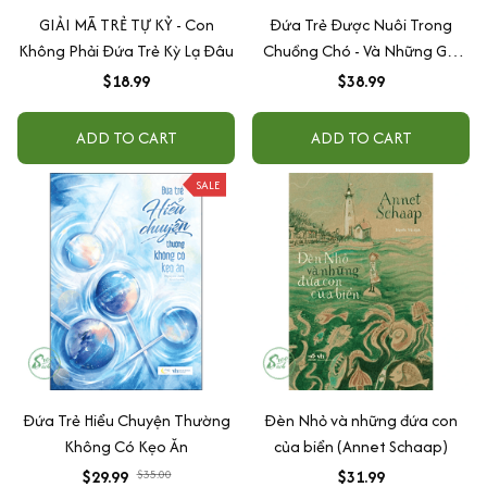
GIẢI MÃ TRẺ TỰ KỶ - Con
Đứa Trẻ Được Nuôi Trong
Không Phải Đứa Trẻ Kỳ Lạ Đâu
Chuồng Chó - Và Những Ghi
Chép Khác Của Một Bác Sĩ
$18.99
$38.99
Tâm Thần Nhi
ADD TO CART
ADD TO CART
SALE
Đứa Trẻ Hiểu Chuyện Thường
Đèn Nhỏ và những đứa con
Không Có Kẹo Ăn
của biển (Annet Schaap)
$29.99
$35.00
$31.99