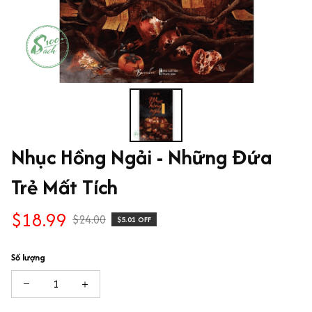
Nhục Hồng Ngải - Những Đứa 
Trẻ Mất Tích
$18.99
$24.00
$5.01 OFF
Số lượng