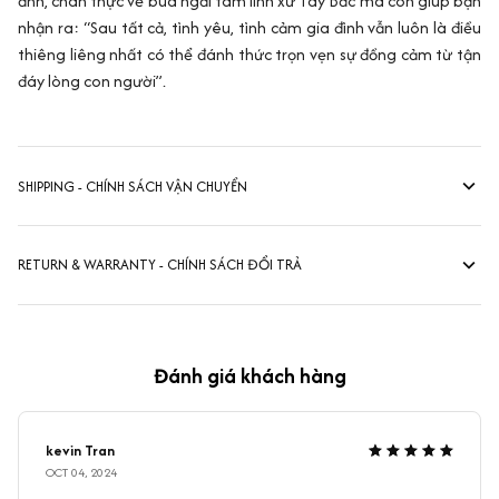
ảnh, chân thực về bùa ngải tâm linh xứ Tây Bắc mà còn giúp bạn
nhận ra: “Sau tất cả, tình yêu, tình cảm gia đình vẫn luôn là điều
thiêng liêng nhất có thể đánh thức trọn vẹn sự đồng cảm từ tận
đáy lòng con người”.
SHIPPING - CHÍNH SÁCH VẬN CHUYỂN
RETURN & WARRANTY - CHÍNH SÁCH ĐỔI TRẢ
Đánh giá khách hàng
kevin Tran
OCT 04, 2024