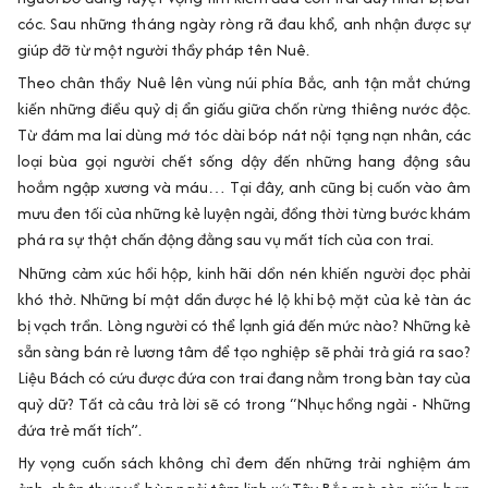
cóc. Sau những tháng ngày ròng rã đau khổ, anh nhận được sự
giúp đỡ từ một người thầy pháp tên Nuê.
Theo chân thầy Nuê lên vùng núi phía Bắc, anh tận mắt chứng
kiến những điều quỷ dị ẩn giấu giữa chốn rừng thiêng nước độc.
Từ đám ma lai dùng mớ tóc dài bóp nát nội tạng nạn nhân, các
loại bùa gọi người chết sống dậy đến những hang động sâu
hoắm ngập xương và máu… Tại đây, anh cũng bị cuốn vào âm
mưu đen tối của những kẻ luyện ngải, đồng thời từng bước khám
phá ra sự thật chấn động đằng sau vụ mất tích của con trai.
Những cảm xúc hồi hộp, kinh hãi dồn nén khiến người đọc phải
khó thở. Những bí mật dần được hé lộ khi bộ mặt của kẻ tàn ác
bị vạch trần. Lòng người có thể lạnh giá đến mức nào? Những kẻ
sẵn sàng bán rẻ lương tâm để tạo nghiệp sẽ phải trả giá ra sao?
Liệu Bách có cứu được đứa con trai đang nằm trong bàn tay của
quỷ dữ? Tất cả câu trả lời sẽ có trong “Nhục hồng ngải - Những
đứa trẻ mất tích”.
Hy vọng cuốn sách không chỉ đem đến những trải nghiệm ám