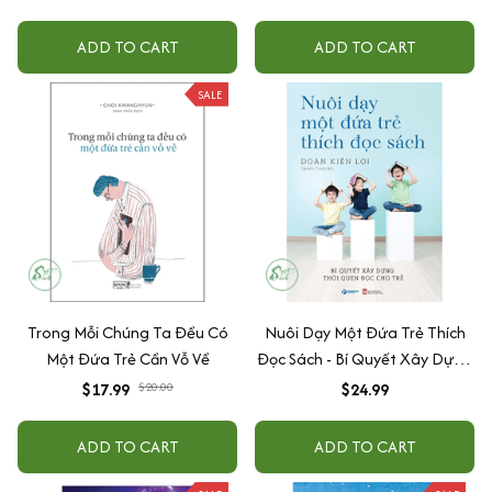
ADD TO CART
ADD TO CART
SALE
Trong Mỗi Chúng Ta Đều Có
Nuôi Dạy Một Đứa Trẻ Thích
Một Đứa Trẻ Cần Vỗ Về
Đọc Sách - Bí Quyết Xây Dựng
Thói Quen Đọc Cho Trẻ
$17.99
$20.00
$24.99
ADD TO CART
ADD TO CART