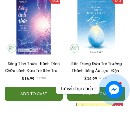
SALE
SALE
Sống Tỉnh Thức - Hành Trình
Bên Trong Đứa Trẻ Trưởng
Chữa Lành Đứa Trẻ Bên Trong
Thành Bằng Áp Lực - Đặng
Bạn
Hoàng Ngân
$16.99
$19.00
$14.99
$19.00
Tư vấn trực tiếp !
ADD TO CART
ADD TO CART
SALE