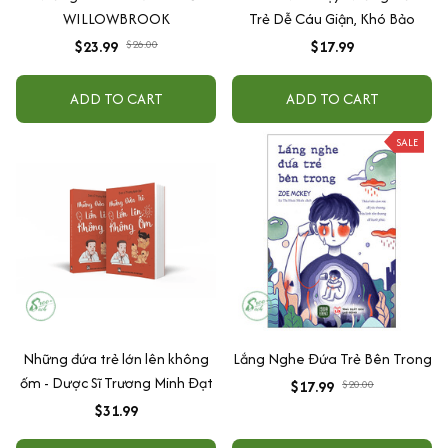
WILLOWBROOK
Trẻ Dễ Cáu Giận, Khó Bảo
$23.99
$26.00
$17.99
ADD TO CART
ADD TO CART
SALE
Những đứa trẻ lớn lên không
Lắng Nghe Đứa Trẻ Bên Trong
ốm - Dược Sĩ Trương Minh Đạt
$17.99
$20.00
$31.99