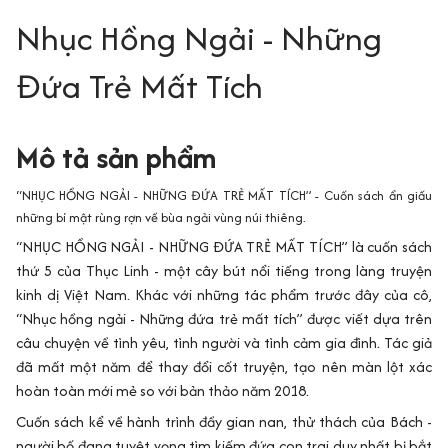
Nhục Hồng Ngải - Những
Đứa Trẻ Mất Tích
Mô tả sản phẩm
“NHỤC HỒNG NGẢI - NHỮNG ĐỨA TRẺ MẤT TÍCH” - Cuốn sách ẩn giấu
những bí mật rùng rợn về bùa ngải vùng núi thiêng.
“NHỤC HỒNG NGẢI - NHỮNG ĐỨA TRẺ MẤT TÍCH” là cuốn sách
thứ 5 của Thục Linh - một cây bút nổi tiếng trong làng truyện
kinh dị Việt Nam. Khác với những tác phẩm trước đây của cô,
“Nhục hồng ngải - Những đứa trẻ mất tích” được viết dựa trên
câu chuyện về tình yêu, tình người và tình cảm gia đình. Tác giả
đã mất một năm để thay đổi cốt truyện, tạo nên màn lột xác
hoàn toàn mới mẻ so với bản thảo năm 2018.
Cuốn sách kể về hành trình đầy gian nan, thử thách của Bách -
người bố đang tuyệt vọng tìm kiếm đứa con trai duy nhất bị bắt