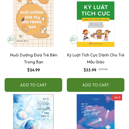
Nuôi Dưỡng Đứa Trẻ Bên
Kỷ Luật Tích Cực Dành Cho Trẻ
Trong Bạn
Mẫu Giáo
$24.99
$33.99
$39.00
ADD TO CART
ADD TO CART
SALE