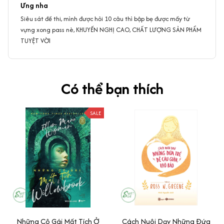
Ưng nha
Siêu sát đề thi, mình được hỏi 10 câu thì bập bẹ được mấy từ
vựng xong pass nè, KHUYẾN NGHỊ CAO, CHẤT LƯỢNG SẢN PHẨM
TUYỆT VỜI
Có thể bạn thích
SALE
Những Cô Gái Mất Tích Ở
Cách Nuôi Dạy Những Đứa