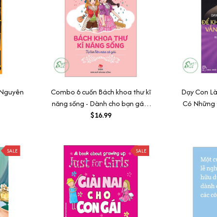
 Nguyên
Combo 6 cuốn Bách khoa thư kĩ
Dạy Con Là
năng sống - Dành cho bạn gái -
Có Những 
Tự tin lên nào cô gái
$16.99
SALE
SALE