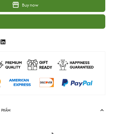
Buy now
N PHẨM