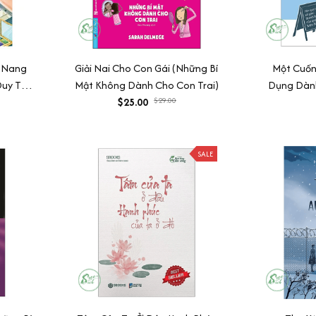
m Nang
Giải Nai Cho Con Gái (Những Bí
Một Cuốn
Duy Tự
Mật Không Dành Cho Con Trai)
Dụng Dành
$25.00
$29.00
70+ Quy Tắc
Của Q
SALE