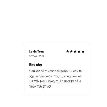
kevin Tran
OCT 04, 2024
Ưng nha
Siêu sát đề thi, mình được hỏi 10 câu thì
bập bẹ được mấy từ vựng xong pass nè,
KHUYẾN NGHỊ CAO, CHẤT LƯỢNG SẢN
PHẨM TUYỆT VỜI