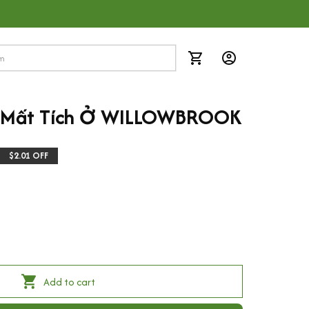
 Mất Tích Ở WILLOWBROOK
$2.01 OFF
Add to cart