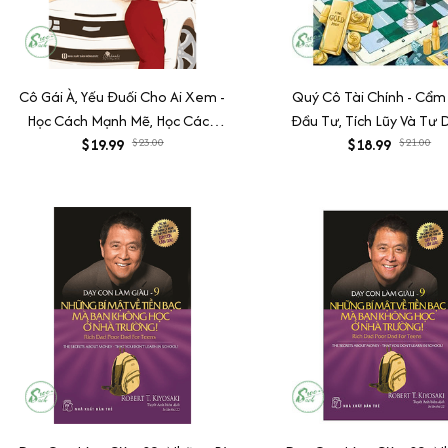
Cô Gái À, Yếu Đuối Cho Ai Xem -
Quý Cô Tài Chính - Cẩ
Học Cách Mạnh Mẽ, Học Cách
Đầu Tư, Tích Lũy Và Tư 
Khôn Ngoan
$19.99
$23.00
$18.99
Chủ
$21.00