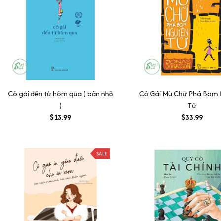
Cô gái đến từ hôm qua ( bản nhỏ
Cô Gái Mù Chữ Phá Bom
)
Tử
$13.99
$33.99
SALE