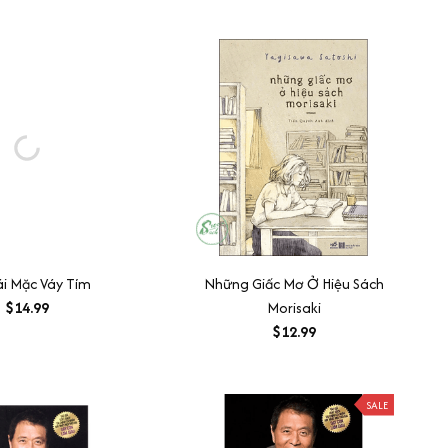
i Mặc Váy Tím
Những Giấc Mơ Ở Hiệu Sách
$14.99
Morisaki
$12.99
SALE