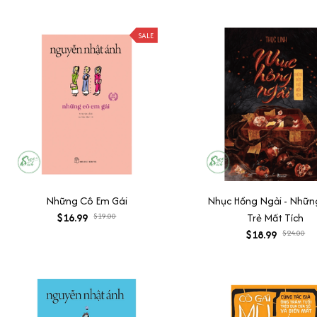
SALE
Những Cô Em Gái
Nhục Hồng Ngải - Nhữ
$16.99
$19.00
Trẻ Mất Tích
$18.99
$24.00