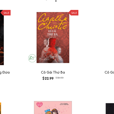
SALE
SALE
ng Đứa
Cô Gái Thứ Ba
Cô Gá
$22.99
$26.00