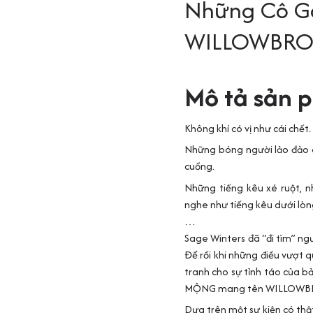
Những Cô Gá
WILLOWBR
Mô tả sản 
Không khí có vị như cái chết.
Những bóng người lảo đảo q
cuồng.
Những tiếng kêu xé ruột, n
nghe như tiếng kêu dưới lòng
…
Sage Winters đã “đi tìm” ngư
Để rồi khi những điều vượt q
tranh cho sự tỉnh táo của b
MỘNG mang tên WILLOWB
Dựa trên một sự kiện có thật