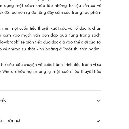
n dụng một cách khéo léo những tư liệu sẵn có về
k để tạo nên sự đa tầng đầy cảm xúc trong tác phẩm
 nên một cuốn tiểu thuyết xuất sắc, với lối đặc tả chân
ài cắm vào mạch văn dồn dập qua từng trang sách,
lowbrook” sẽ gián tiếp đưa độc giả vào thế giới của tội
họ về những sự thật kinh hoàng ở “một thị trấn ngầm”
hư cấu, câu chuyện về cuộc hành trình đấu tranh vì sự
 Winters hứa hẹn mang lại một cuốn tiểu thuyết hấp
UYỂN
ÁCH ĐỔI TRẢ