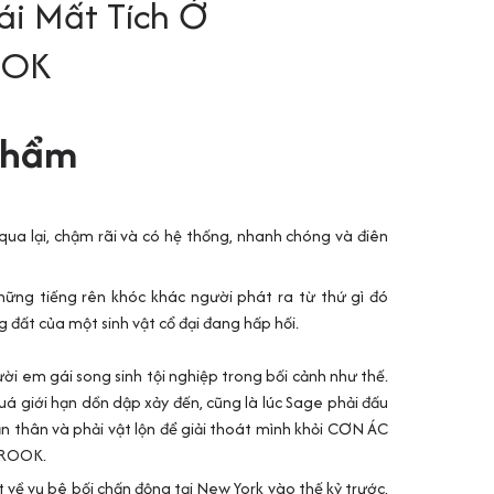
i Mất Tích Ở
OOK
phẩm
ua lại, chậm rãi và có hệ thống, nhanh chóng và điên
hững tiếng rên khóc khác người phát ra từ thứ gì đó
 đất của một sinh vật cổ đại đang hấp hối.
ời em gái song sinh tội nghiệp trong bối cảnh như thế.
uá giới hạn dồn dập xảy đến, cũng là lúc Sage phải đấu
ản thân và phải vật lộn để giải thoát mình khỏi CƠN ÁC
ROOK.
 về vụ bê bối chấn động tại New York vào thế kỷ trước,