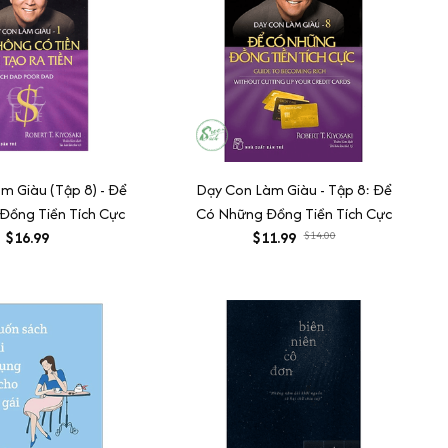
m Giàu (Tập 8) - Để
Dạy Con Làm Giàu - Tập 8: Để
Đồng Tiền Tích Cực
Có Những Đồng Tiền Tích Cực
$16.99
$11.99
$14.00