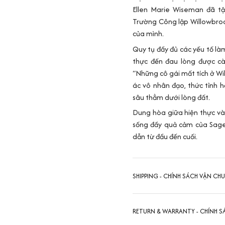
Ellen Marie Wiseman đã tậ
Trường Công lập Willowbroo
của mình.
Quy tụ đầy đủ các yếu tố làm
thực đến đau lòng được c
“Những cô gái mất tích ở Wil
ác vô nhân đạo, thức tỉnh 
sâu thẳm dưới lòng đất.
Dung hòa giữa hiện thực và 
sống đầy quả cảm của Sage
dẫn từ đầu đến cuối.
SHIPPING - CHÍNH SÁCH VẬN CH
RETURN & WARRANTY - CHÍNH S