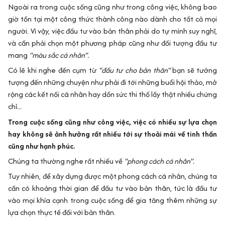
Ngoài ra trong cuộc sống cũng như trong công việc, không bao
giờ tồn tại một công thức thành công nào dành cho tất cả mọi
người. Vì vậy, việc đầu tư vào bản thân phải do tự mình suy nghĩ,
và cần phải chọn một phương pháp cũng như đối tượng đầu tư
mang
"màu sắc cá nhân".
Có lẽ khi nghe đến cụm từ
"đầu tư cho bản thân"
bạn sẽ tưởng
tượng đến những chuyện như phải đi tới những buổi hội thảo, mở
rộng các kết nối cá nhân hay dồn sức thi thố lấy thật nhiều chứng
chỉ...
Trong cuộc sống cũng như công việc, việc có nhiều sự lựa chọn
hay không sẽ ảnh hưởng rất nhiều tới sự thoải mái về tinh thần
cũng như hạnh phúc.
Chúng ta thường nghe rất nhiều về
"phong cách cá nhân".
Tuy nhiên, để xây dựng được một phong cách cá nhân, chúng ta
cần có khoảng thời gian để đầu tư vào bản thân, tức là đầu tư
vào mọi khía cạnh trong cuộc sống để gia tăng thêm những sự
lựa chọn thực tế đối với bản thân.