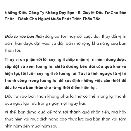
Những Điều Công Ty Không Dạy Bạn - Bí Quyết Đầu Tư Cho Bản
Thân - Dành Cho Người Muốn Phát Triển Thần Tốc
Đầu tư vào bản thân
đã giúp tôi thay đổi cuộc đời, thay đổi vị trí
bản thân được đặt vào, và dần dần mở rộng khả năng của bản
thân tôi.
Thay vì an phận với lối suy nghĩ chấp nhận vị trí mình đang được
sắp đặt và xem tương lai chỉ là đường kéo dài của quá khứ và
hiện tại, tôi luôn suy nghĩ về tương lai. Tức là tính ngược từ vị trí
thành công trong tương lai để xác định những việc cần thiết để
đầu tư vào bản thân cho từng thời điểm hiện tại.
Đầu tư vào bản thân không phải là thứ có thể mang lại thành
quả ngay lập tức trong ngày một ngày hai.
Vì thế, bạn đừng quá để tâm tới thành quả nhãn tiền, mà hãy
thực hiện với mục đích nâng cao thực lực của bản thân với tầm
nhìn năm đến mười năm sau.