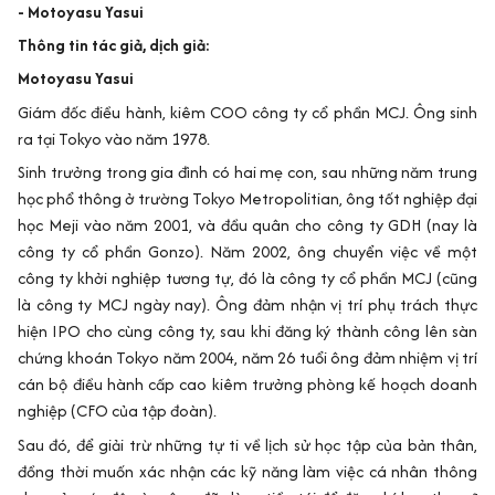
- Motoyasu Yasui
Thông tin tác giả, dịch giả:
Motoyasu Yasui
Giám đốc điều hành, kiêm COO công ty cổ phần MCJ. Ông sinh
ra tại Tokyo vào năm 1978.
Sinh trưởng trong gia đình có hai mẹ con, sau những năm trung
học phổ thông ở trường Tokyo Metropolitian, ông tốt nghiệp đại
học Meji vào năm 2001, và đầu quân cho công ty GDH (nay là
công ty cổ phần Gonzo). Năm 2002, ông chuyển việc về một
công ty khởi nghiệp tương tự, đó là công ty cổ phần MCJ (cũng
là công ty MCJ ngày nay). Ông đảm nhận vị trí phụ trách thực
hiện IPO cho cùng công ty, sau khi đăng ký thành công lên sàn
chứng khoán Tokyo năm 2004, năm 26 tuổi ông đảm nhiệm vị trí
cán bộ điều hành cấp cao kiêm trưởng phòng kế hoạch doanh
nghiệp (CFO của tập đoàn).
Sau đó, để giải trừ những tự ti về lịch sử học tập của bản thân,
đồng thời muốn xác nhận các kỹ năng làm việc cá nhân thông