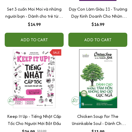
Set 3 cuốn Moi Moi và những
Dạy Con Làm Giàu 11 - Trường
người bạn - Dành cho trẻ từ 0-
Dạy Kinh Doanh Cho Những
2 tuổi
Người Thích Giúp Đỡ Người
$14.99
$16.99
Khác
ADD TO CART
ADD TO CART
SALE
Keep It Up - Tiếng Nhật Cấp
Chicken Soup For The
Tốc Cho Người Mới Bắt Đầu
Unsinkable Soul - Dành Cho
Những Tâm Hồn Không Bao
$26.99
$31.00
$13.99