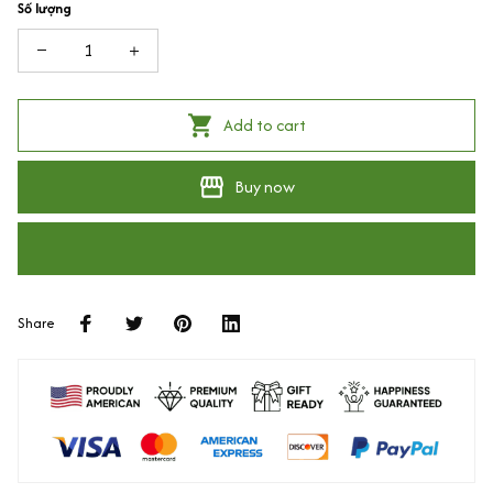
Số lượng
Add to cart
Buy now
Share