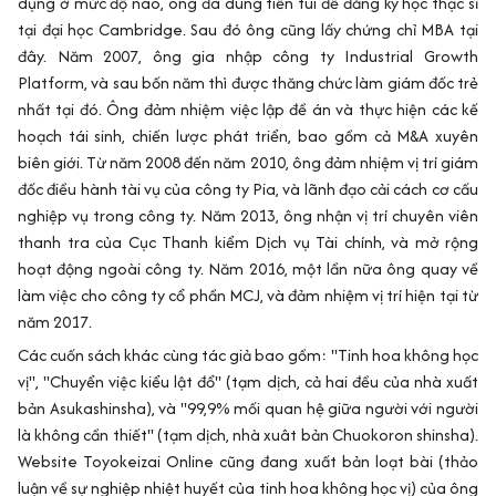
dụng ở mức độ nào, ông đã dùng tiền túi để đăng ký học thạc sĩ
tại đại học Cambridge. Sau đó ông cũng lấy chứng chỉ MBA tại
đây. Năm 2007, ông gia nhập công ty Industrial Growth
Platform, và sau bốn năm thì được thăng chức làm giám đốc trẻ
nhất tại đó. Ông đảm nhiệm việc lập đề án và thực hiện các kế
hoạch tái sinh, chiến lược phát triển, bao gồm cả M&A xuyên
biên giới. Từ năm 2008 đến năm 2010, ông đảm nhiệm vị trí giám
đốc điều hành tài vụ của công ty Pia, và lãnh đạo cải cách cơ cấu
nghiệp vụ trong công ty. Năm 2013, ông nhận vị trí chuyên viên
thanh tra của Cục Thanh kiểm Dịch vụ Tài chính, và mở rộng
hoạt động ngoài công ty. Năm 2016, một lần nữa ông quay về
làm việc cho công ty cổ phần MCJ, và đảm nhiệm vị trí hiện tại từ
năm 2017.
Các cuốn sách khác cùng tác giả bao gồm: "Tinh hoa không học
vị", "Chuyển việc kiểu lật đổ" (tạm dịch, cả hai đều của nhà xuất
bản Asukashinsha), và "99,9% mối quan hệ giữa người với người
là không cần thiết" (tạm dịch, nhà xuât bản Chuokoron shinsha).
Website Toyokeizai Online cũng đang xuất bản loạt bài (thảo
luận về sự nghiệp nhiệt huyết của tinh hoa không học vị) của ông