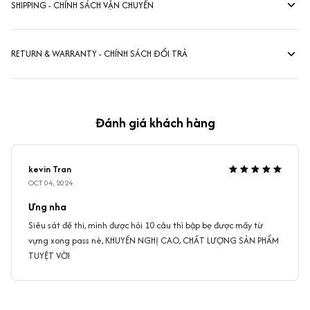
SHIPPING - CHÍNH SÁCH VẬN CHUYỂN
RETURN & WARRANTY - CHÍNH SÁCH ĐỔI TRẢ
Đánh giá khách hàng
kevin Tran
OCT 04, 2024
Ưng nha
Siêu sát đề thi, mình được hỏi 10 câu thì bập bẹ được mấy từ
vựng xong pass nè, KHUYẾN NGHỊ CAO, CHẤT LƯỢNG SẢN PHẨM
TUYỆT VỜI