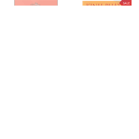
SALE
5 Ngôn Ngữ Tình Yêu - Dành
Kinh Phật Cho Người Mới Bắt
Cho Bạn Trẻ (Tái Bản)
Đầu
$24.99
$11.99
$15.00
ADD TO CART
ADD TO CART
SALE