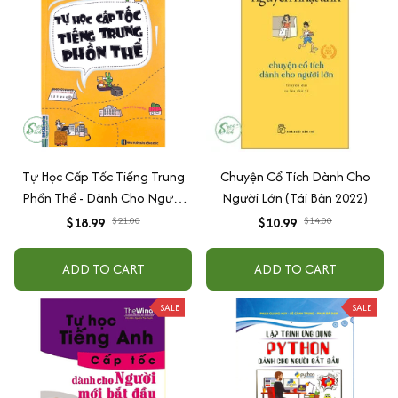
Tự Học Cấp Tốc Tiếng Trung
Chuyện Cổ Tích Dành Cho
Phồn Thể - Dành Cho Người
Người Lớn (Tái Bản 2022)
Mới Bắt Đầu
$18.99
$21.00
$10.99
$14.00
ADD TO CART
ADD TO CART
SALE
SALE