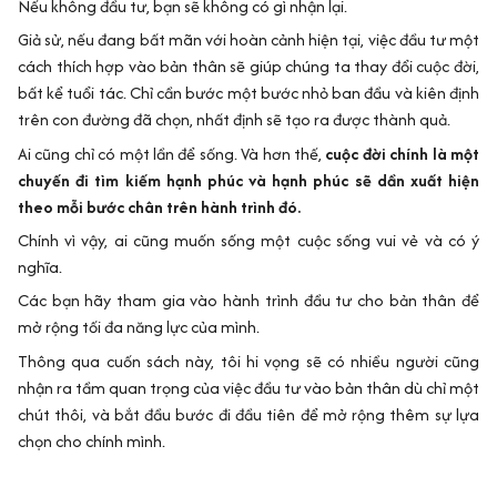
Nếu không đầu tư, bạn sẽ không có gì nhận lại.
Giả sử, nếu đang bất mãn với hoàn cảnh hiện tại, việc đầu tư một
cách thích hợp vào bản thân sẽ giúp chúng ta thay đổi cuộc đời,
bất kể tuổi tác. Chỉ cần bước một bước nhỏ ban đầu và kiên định
trên con đường đã chọn, nhất định sẽ tạo ra được thành quả.
Ai cũng chỉ có một lần để sống. Và hơn thế,
cuộc đời chính là một
chuyến đi tìm kiếm hạnh phúc và hạnh phúc sẽ dần xuất hiện
theo mỗi bước chân trên hành trình đó.
Chính vì vậy, ai cũng muốn sống một cuộc sống vui vẻ và có ý
nghĩa.
Các bạn hãy tham gia vào hành trình đầu tư cho bản thân để
mở rộng tối đa năng lực của mình.
Thông qua cuốn sách này, tôi hi vọng sẽ có nhiều người cũng
nhận ra tầm quan trọng của việc đầu tư vào bản thân dù chỉ một
chút thôi, và bắt đầu bước đi đầu tiên để mở rộng thêm sự lựa
chọn cho chính mình.