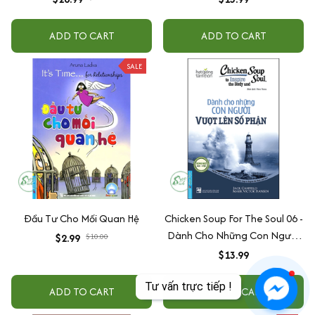
Giờ Gục Ngã (Tái Bản)
ADD TO CART
ADD TO CART
SALE
Đầu Tư Cho Mối Quan Hệ
Chicken Soup For The Soul 06 -
Dành Cho Những Con Người
$2.99
$10.00
Vượt Lên Số Phận (Tái Bản)
$13.99
ADD TO CART
ADD TO CART