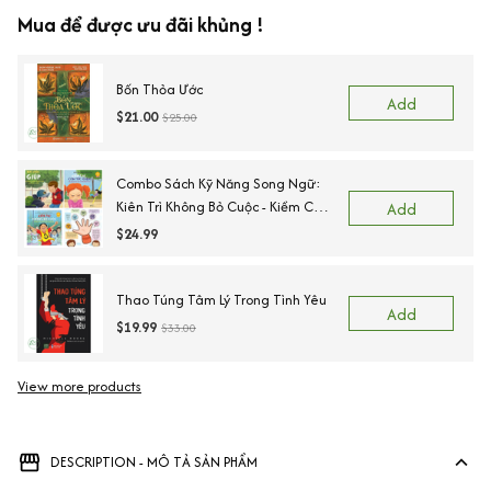
Mua để được ưu đãi khủng !
Bốn Thỏa Ước
Add
$21.00
$25.00
Combo Sách Kỹ Năng Song Ngữ:
Kiên Trì Không Bỏ Cuộc - Kiềm Chế
Add
Cơn Tức Giận - Ngõ Lời Khi Cần
$24.99
Giúp - Sẵn Sàng Để Đến Trường.
Thao Túng Tâm Lý Trong Tình Yêu
Add
$19.99
$33.00
View more products
DESCRIPTION - MÔ TẢ SẢN PHẨM