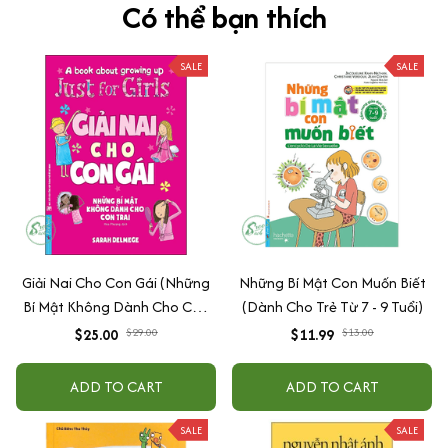
Có thể bạn thích
SALE
SALE
Giải Nai Cho Con Gái (Những
Những Bí Mật Con Muốn Biết
Bí Mật Không Dành Cho Con
(Dành Cho Trẻ Từ 7 - 9 Tuổi)
Trai)
$25.00
$29.00
$11.99
$13.00
ADD TO CART
ADD TO CART
SALE
SALE