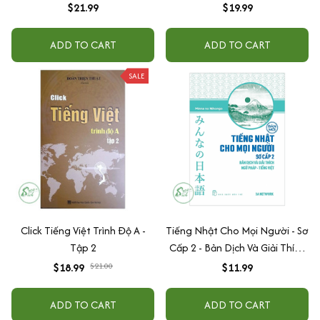
$21.99
$19.99
ADD TO CART
ADD TO CART
SALE
Click Tiếng Việt Trình Độ A -
Tiếng Nhật Cho Mọi Người - Sơ
Tập 2
Cấp 2 - Bản Dịch Và Giải Thích
Ngữ Pháp - Tiếng Việt (Bản
$18.99
$21.00
$11.99
Mới)
ADD TO CART
ADD TO CART