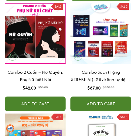
SALE
SALE
Combo 2 Cuốn – Nữ Quyền,
Combo Sách (Tặng
Phụ Nữ Biết Nói
5EB+KH.AI): Xây kênh tự động
AI Agent + AI siêu mạnh + 3
$42.00
$56.00
$87.00
$130.00
cấp độ AI + Kiếm tiền Youtube
+ Xu hướng
ADD TO CART
ADD TO CART
SALE
SALE