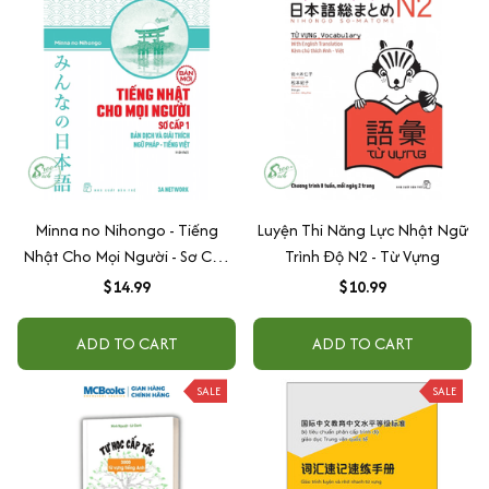
Người Việt / Tặng Kèm
Bookmark Happy Life)
Minna no Nihongo - Tiếng
Luyện Thi Năng Lực Nhật Ngữ
Nhật Cho Mọi Người - Sơ Cấp
Trình Độ N2 - Từ Vựng
1 - Bản Dịch Và Giải Thích Ngữ
$14.99
$10.99
Pháp - Tiếng Việt (Bản Mới)
ADD TO CART
ADD TO CART
SALE
SALE