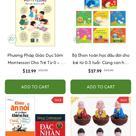
Phương Pháp Giáo Dục Sớm
Bộ Ehon toán học đầu đời cho
Montessori Cho Trẻ Từ 0 – 3
bé từ 0-3 tuổi: Cùng con học
Tuổi
toán (song ngữ Việt Anh)
$12.99
$21.00
$27.99
$35.00
ADD TO CART
ADD TO CART
SALE
SALE