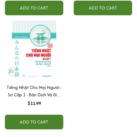
ADD TO CART
ADD TO CART
Tiếng Nhật Cho Mọi Người -
Sơ Cấp 1 - Bản Dịch Và Giải
Thích Ngữ Pháp - Tiếng Việt
$11.99
(Bản Mới)
ADD TO CART