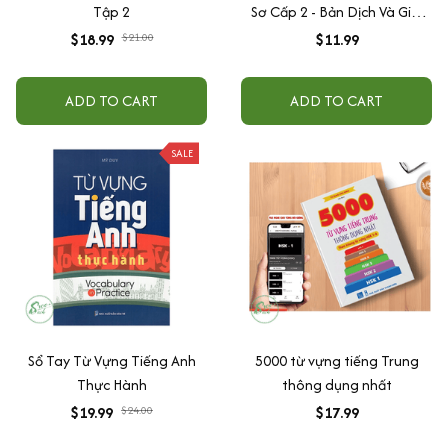
Tập 2
Sơ Cấp 2 - Bản Dịch Và Giải
Thích Ngữ Pháp - Tiếng Việt
$18.99
$21.00
$11.99
(Bản Mới)
ADD TO CART
ADD TO CART
SALE
Sổ Tay Từ Vựng Tiếng Anh
5000 từ vựng tiếng Trung
Thực Hành
thông dụng nhất
$19.99
$24.00
$17.99