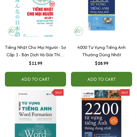
Tiếng Nhật Cho Mọi Người - Sơ
4000 Từ Vựng Tiếng Anh
Cấp 1 - Bản Dịch Và Giải Thích
Thường Dùng Nhất
Ngữ Pháp - Tiếng Việt (Bản
$11.99
$28.99
Mới)
ADD TO CART
ADD TO CART
SALE
SALE