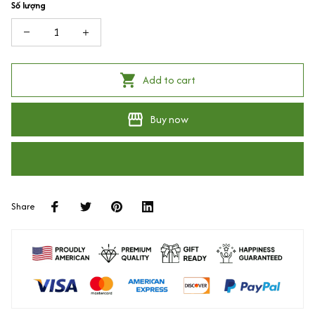
Số lượng
Add to cart
Buy now
Share