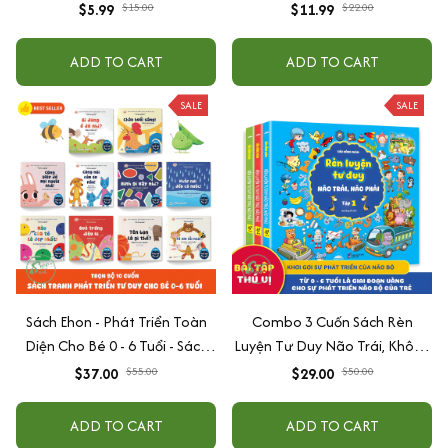
EQ
$5.99
$15.00
$11.99
$22.00
ADD TO CART
ADD TO CART
SALE
SALE
Sách Ehon - Phát Triển Toàn
Combo 3 Cuốn Sách Rèn
Diện Cho Bé 0 - 6 Tuổi - Sách
Luyện Tư Duy Não Trái, Không
Song Ngữ Việt - Anh
Não Phải - Đánh Thức Tiềm
$37.00
$55.00
$29.00
$50.00
Năng Trí Tuệ Cho Bé (3-6 Tuổi)
ADD TO CART
ADD TO CART