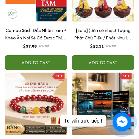
Combo Sách Đắc Nhân Tâm +
[Sale] (Bản có nhạc) Tượng
Khéo Ăn Nói Sẽ Có Được Thiên
Phật Chú Tiểu / Phật Như Lai
Hạ
Gõ Mõ Tụng Kinh Có 6 Bài
$27.99
$40.00
$32.11
$47.00
Nhạc (Ship 4-7 ngày)
ADD TO CART
ADD TO CART
SALE
SALE
Tư vấn trực tiếp !