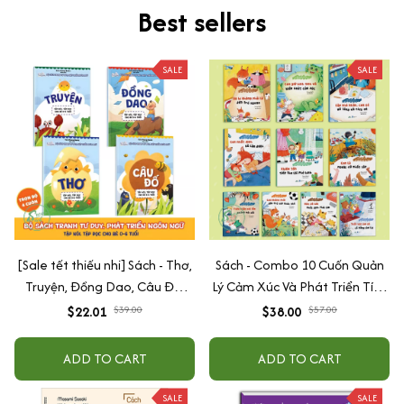
Best sellers
SALE
SALE
[Sale tết thiếu nhi] Sách - Thơ,
Sách - Combo 10 Cuốn Quản
Truyện, Đồng Dao, Câu Đố,
Lý Cảm Xúc Và Phát Triển Tính
Tập Nói Tập Đọc Cho Bé 0-6
Cách Cho Bé Từ 2 - 6 Tuổi
$22.01
$39.00
$38.00
$57.00
Tuổi - Combo 4 Quyển
ADD TO CART
ADD TO CART
SALE
SALE