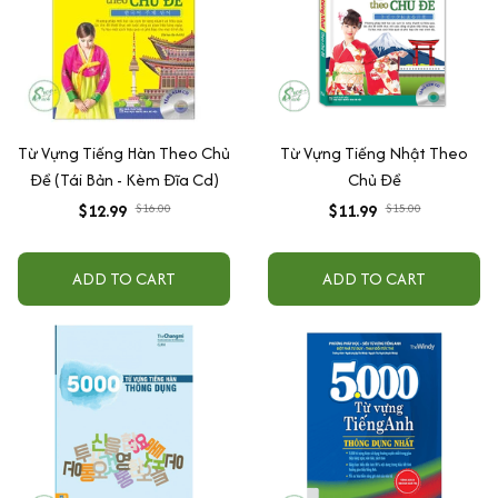
Từ Vựng Tiếng Hàn Theo Chủ
Từ Vựng Tiếng Nhật Theo
Đề (Tái Bản - Kèm Đĩa Cd)
Chủ Đề
$12.99
$16.00
$11.99
$15.00
ADD TO CART
ADD TO CART