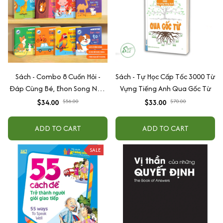
Sách - Combo 8 Cuốn Hỏi -
Sách - Tự Học Cấp Tốc 3000 Từ
Đáp Cùng Bé, Ehon Song Ngữ
Vựng Tiếng Anh Qua Gốc Từ
Việt - Anh - Dành Cho Bé Từ 0
$34.00
$56.00
$33.00
$70.00
-3 Tuổi
ADD TO CART
ADD TO CART
SALE