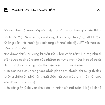
DESCRIPTION - MÔ TẢ SẢN PHẨM
Bộ sách học từ vựng này vẫn tiếp tục làm mưa làm gió trên thị trườ
Sách của Việt Nam cũng có không ít sách học từ vựng, 3000 từ, 6000
Không dàn trải, mỗi tập sách ứng với mỗi cấp độ JLPT và thật sự tậ
cũng không đủ.
Học được nhiều từ vựng là điều tốt. Chắc chắn rồi!!! Nhưng như thế
biết được cách sử dụng của những từ vựng này nữa. Học cách sử dụn
dụng từ đúng trong phần thi Hiểu biết ngôn ngữ nữa.
Nếu bạn nào chú trọng vào phần phát âm chuẩn, thì sẽ lại thích qu
Không chỉ luyện phát âm, ngữ điệu mà còn giúp ghi nhớ một cách n
vấn đề này hay sao í)
Nếu bằng ấy lý do vẫn chưa đủ, thì mình xin nói luôn là bộ sách nà