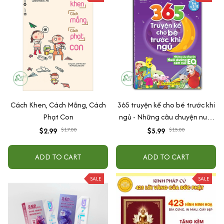
Cách Khen, Cách Mắng, Cách
365 truyện kể cho bé trước khi
Phạt Con
ngủ - Những câu chuyện nuôi
dưỡng cảm xúc EQ (2-12 tuổi)
$2.99
$17.00
$5.99
$15.00
ADD TO CART
ADD TO CART
SALE
SALE