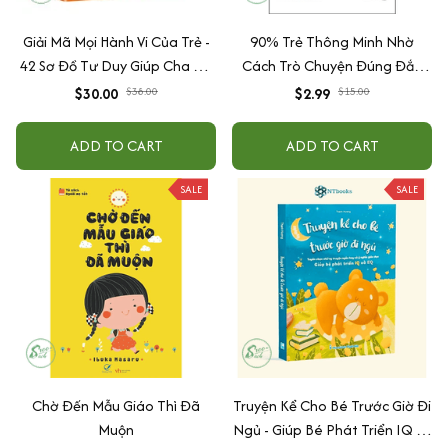
Giải Mã Mọi Hành Vi Của Trẻ -
90% Trẻ Thông Minh Nhờ
42 Sơ Đồ Tư Duy Giúp Cha Mẹ
Cách Trò Chuyện Đúng Đắn
Thấu Hiểu Tâm Lý Và Hành Vi
Của Cha Mẹ
$30.00
$38.00
$2.99
$15.00
Của Con
ADD TO CART
ADD TO CART
SALE
SALE
Chờ Đến Mẫu Giáo Thì Đã
Truyện Kể Cho Bé Trước Giờ Đi
Muộn
Ngủ - Giúp Bé Phát Triển IQ Và