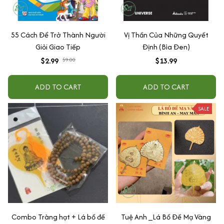
55 Cách Để Trở Thành Người
Vị Thần Của Những Quyết
Giỏi Giao Tiếp
Định (Bìa Đen)
$2.99
$9.00
$13.99
ADD TO CART
ADD TO CART
SALE
Combo Tràng hạt + Lá bồ đề
Tuệ Anh _Lá Bồ Đề Mạ Vàng