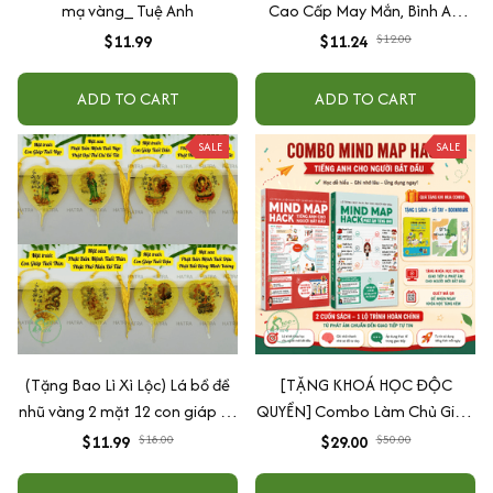
mạ vàng_ Tuệ Anh
Cao Cấp May Mắn, Bình An,
Chiêu Tài Lộc
$11.99
$11.24
$12.00
ADD TO CART
ADD TO CART
SALE
SALE
(Tặng Bao Lì Xì Lộc) Lá bồ đề
[TẶNG KHOÁ HỌC ĐỘC
nhũ vàng 2 mặt 12 con giáp và
QUYỀN] Combo Làm Chủ Giao
phật bản mệnh, để ốp lưng
Tiếp: Sách Mindmap Giao Tiếp
$11.99
$18.00
$29.00
$50.00
điện thoại, treo xe ô tô đã khai
+ Hack Phát Âm Tiếng Anh
quang
Cho Người Mới Bắt Đầu