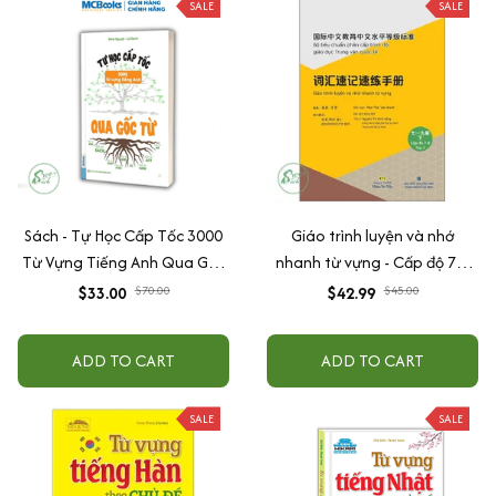
SALE
SALE
Sách - Tự Học Cấp Tốc 3000
Giáo trình luyện và nhớ
Từ Vựng Tiếng Anh Qua Gốc
nhanh từ vựng - Cấp độ 7-9
Từ
Tập 2
$33.00
$70.00
$42.99
$45.00
ADD TO CART
ADD TO CART
SALE
SALE