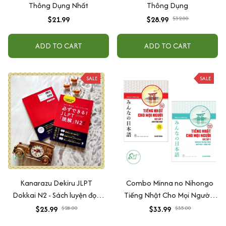
Thông Dụng Nhất
Thông Dụng
$21.99
$28.99
$32.00
ADD TO CART
ADD TO CART
SALE
SALE
Kanarazu Dekiru JLPT
Combo Minna no Nihongo
Dokkai N2 - Sách luyện đọc
Tiếng Nhật Cho Mọi Người -
hiểu N2 mới (Có kèm chú
Trình Độ Sơ Cấp 1: Bản Tiếng
$25.99
$28.00
$33.99
$35.00
thích tiếng Việt)
Nhật + Bản Dịch Và Giải Thích