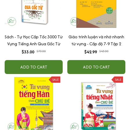
Sách - Tự Học Cấp Tốc 3000 Từ
Giáo trình luyện và nhớ nhanh
Vựng Tiếng Anh Qua Gốc Từ
từ vựng - Cấp độ 7-9 Tập 2
$33.00
$70.00
$42.99
$45.00
ADD TO CART
ADD TO CART
SALE
SALE