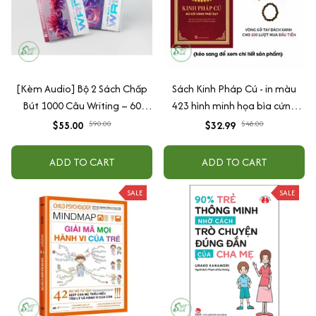
[Kèm Audio] Bộ 2 Sách Chấp
Sách Kinh Pháp Cú - in màu
Bút 1000 Câu Writing – 60
423 hình minh họa bìa cứng
Ngày Gieo Trồng Tư Duy
cao cấp + tặng kèm vòng tay
$55.00
$90.00
$32.99
$48.00
Writing- Cải Thiện Kỹ Năng Viết
ADD TO CART
ADD TO CART
SALE
SALE