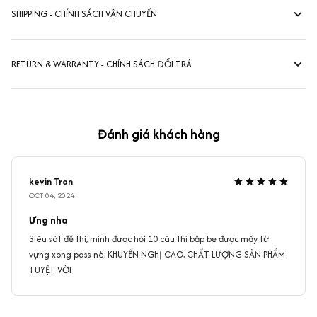
SHIPPING - CHÍNH SÁCH VẬN CHUYỂN
RETURN & WARRANTY - CHÍNH SÁCH ĐỔI TRẢ
Đánh giá khách hàng
kevin Tran
OCT 04, 2024
Ưng nha
Siêu sát đề thi, mình được hỏi 10 câu thì bập bẹ được mấy từ
vựng xong pass nè, KHUYẾN NGHỊ CAO, CHẤT LƯỢNG SẢN PHẨM
TUYỆT VỜI