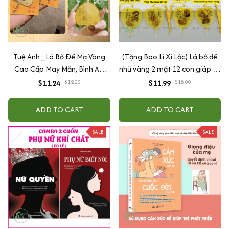
Tuệ Anh _Lá Bồ Đề Mạ Vàng
(Tặng Bao Lì Xì Lộc) Lá bồ đề
Cao Cấp May Mắn, Bình An,
nhũ vàng 2 mặt 12 con giáp và
Chiêu Tài Lộc
phật bản mệnh, để ốp lưng
$11.24
$12.00
$11.99
$18.00
điện thoại, treo xe ô tô đã khai
quang
ADD TO CART
ADD TO CART
SALE
SALE