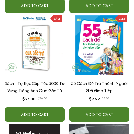
+ Xu hướng
ADD TO CART
ADD TO CART
SALE
SALE
Sách - Tự Học Cấp Tốc 3000 Từ
55 Cách Để Trở Thành Người
Vựng Tiếng Anh Qua Gốc Từ
Giỏi Giao Tiếp
$33.00
$70.00
$2.99
$9.00
ADD TO CART
ADD TO CART