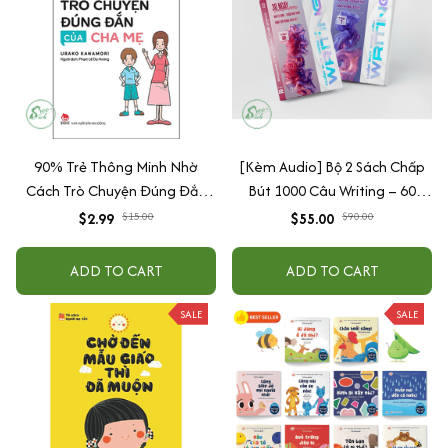
90% Trẻ Thông Minh Nhờ
[Kèm Audio] Bộ 2 Sách Chấp
Cách Trò Chuyện Đúng Đắn
Bút 1000 Câu Writing – 60
Của Cha Mẹ
Ngày Gieo Trồng Tư Duy
$2.99
$15.00
$55.00
$90.00
Writing- Cải Thiện Kỹ Năng Viết
ADD TO CART
ADD TO CART
SALE
SALE