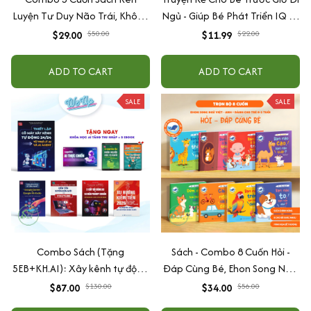
Luyện Tư Duy Não Trái, Không
Ngủ - Giúp Bé Phát Triển IQ Và
Não Phải - Đánh Thức Tiềm
EQ
$29.00
$50.00
$11.99
$22.00
Năng Trí Tuệ Cho Bé (3-6 Tuổi)
ADD TO CART
ADD TO CART
SALE
SALE
Combo Sách (Tặng
Sách - Combo 8 Cuốn Hỏi -
5EB+KH.AI): Xây kênh tự động
Đáp Cùng Bé, Ehon Song Ngữ
AI Agent + AI siêu mạnh + 3
Việt - Anh - Dành Cho Bé Từ 0
$87.00
$130.00
$34.00
$56.00
cấp độ AI + Kiếm tiền Youtube
-3 Tuổi