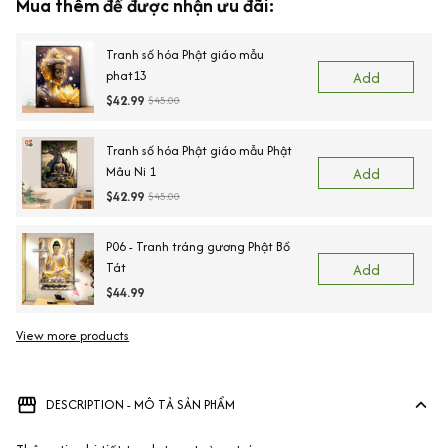
Mua thêm để được nhận ưu đãi:
Tranh số hóa Phật giáo mẫu
phat13
Add
$42.99
$45.00
Tranh số hóa Phật giáo mẫu Phật
Mâu Ni 1
Add
$42.99
$45.00
P06 - Tranh tráng gương Phật Bồ
Tát
Add
$44.99
View more products
DESCRIPTION - MÔ TẢ SẢN PHẨM