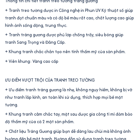
Thông tin chi tiết tranh treo tường tráng gương
+ Tranh treo tường được in Công nghệ in Phun UV Kỹ thuật số giúp
tranh đạt chuẩn màu và có độ bề màu rất cao, chất lượng cao giúp
hình ảnh sống động, trung thực.
+ Tranh tráng gương được phủ lớp chống trầy, siêu bóng giúp
tranh Sang Trọng và Đằng Cấp.
+ Khung tranh chắc chắn tạo nên tính thẩm mỹ của sản phẩm.
+ Viên khung: Vàng cao cấp
ƯU ĐIÊM VƯỢT TRỘI CỦA TRANH TREO TƯỜNG
+ Ưu điểm tranh tráng gương là nhẹ, không nguy hiểm, không bị vỡ
như tranh lắp kính, an toàn khi sử dụng, thích hợp mọi bề mặt
tường.
+ Khung tranh câm chắc tay, mặt sau được gia công tỉ mỉ đảm bảo
độ thẩm mỹ của cả 2 mặt sản phẩm.
+ Chất liệu Tráng Gương giúp bạn dễ dàng lau chùi mà không ảnh
hưởng đến bề mặt tranh. Hướng dẫn sử dụng tranh treo tường