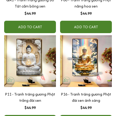
Tát cầm bông sen
nâng hoa sen
$44.99
$44.99
ADD TO CART
ADD TO CART
P11 - Tranh tráng gương Phật
P16 - Tranh tráng gương Phật
trắng đài sen
đài sen ánh sáng
$44.99
$44.99