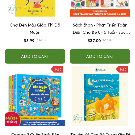
Chờ Đến Mẫu Giáo Thì Đã
Sách Ehon - Phát Triển Toàn
Muộn
Diện Cho Bé 0 - 6 Tuổi - Sách
Song Ngữ Việt - Anh
$5.99
$15.00
$37.00
$55.00
ADD TO CART
ADD TO CART
SALE
SALE
Combo 3 Cuốn Sách Rèn
Truyện Kể Cho Bé Trước Giờ Đi