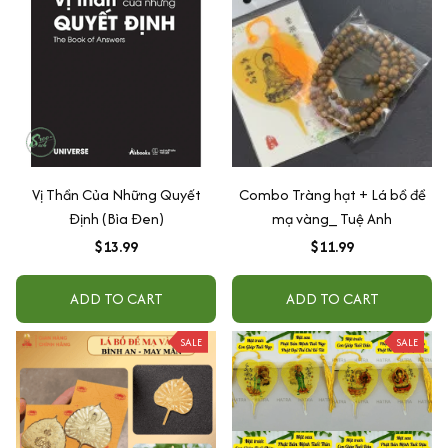
Vị Thần Của Những Quyết
Combo Tràng hạt + Lá bồ đề
Định (Bìa Đen)
mạ vàng_ Tuệ Anh
$13.99
$11.99
ADD TO CART
ADD TO CART
SALE
SALE