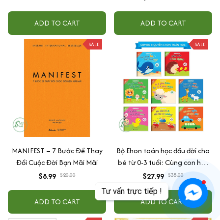
ADD TO CART
ADD TO CART
SALE
SALE
MANIFEST – 7 Bước Để Thay
Bộ Ehon toán học đầu đời cho
Đổi Cuộc Đời Bạn Mãi Mãi
bé từ 0-3 tuổi: Cùng con học
toán (song ngữ Việt Anh)
$8.99
$20.00
$27.99
$35.00
ADD TO CART
ADD TO CART