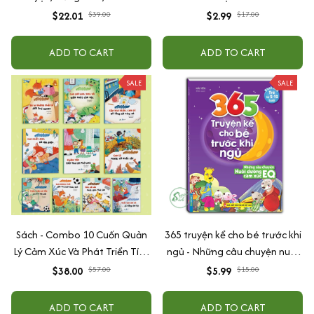
Tập Nói Tập Đọc Cho Bé 0-6
$22.01
$39.00
$2.99
$17.00
Tuổi - Combo 4 Quyển
ADD TO CART
ADD TO CART
SALE
SALE
Sách - Combo 10 Cuốn Quản
365 truyện kể cho bé trước khi
Lý Cảm Xúc Và Phát Triển Tính
ngủ - Những câu chuyện nuôi
Cách Cho Bé Từ 2 - 6 Tuổi
dưỡng cảm xúc EQ (2-12 tuổi)
$38.00
$57.00
$5.99
$15.00
ADD TO CART
ADD TO CART