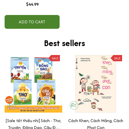
$44.99
ADD TO CART
Best sellers
SALE
SALE
[Sale tết thiếu nhi] Sách - Thơ,
Cách Khen, Cách Mắng, Cách
Truyện, Đồng Dao, Câu Đố,
Phạt Con