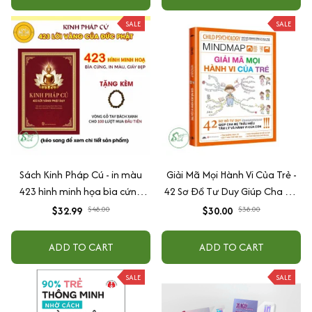
SALE
SALE
Sách Kinh Pháp Cú - in màu
Giải Mã Mọi Hành Vi Của Trẻ -
423 hình minh họa bìa cứng
42 Sơ Đồ Tư Duy Giúp Cha Mẹ
cao cấp + tặng kèm vòng tay
Thấu Hiểu Tâm Lý Và Hành Vi
$32.99
$48.00
$30.00
$38.00
Của Con
ADD TO CART
ADD TO CART
SALE
SALE