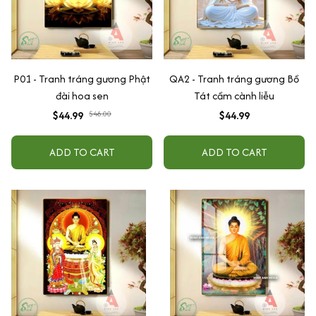
P01 - Tranh tráng gương Phật
QA2 - Tranh tráng gương Bồ
đài hoa sen
Tát cầm cành liễu
$44.99
$48.00
$44.99
ADD TO CART
ADD TO CART