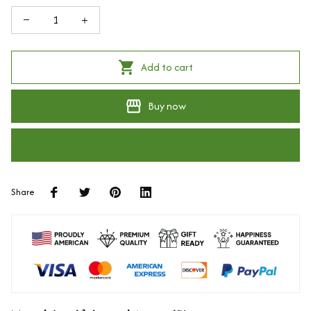
Add to cart
Buy now
Share