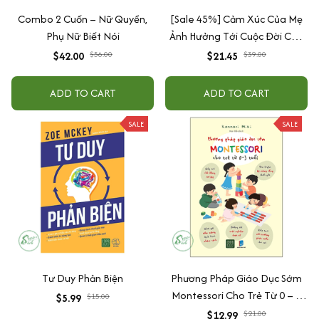
Combo 2 Cuốn – Nữ Quyền,
[Sale 45%] Cảm Xúc Của Mẹ
Phụ Nữ Biết Nói
Ảnh Hưởng Tới Cuộc Đời Của
Con
$42.00
$56.00
$21.45
$39.00
ADD TO CART
ADD TO CART
SALE
SALE
Tư Duy Phản Biện
Phương Pháp Giáo Dục Sớm
Montessori Cho Trẻ Từ 0 – 3
$5.99
$15.00
Tuổi
$12.99
$21.00