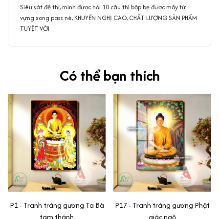
Siêu sát đề thi, mình được hỏi 10 câu thì bập bẹ được mấy từ
vựng xong pass nè, KHUYẾN NGHỊ CAO, CHẤT LƯỢNG SẢN PHẨM
TUYỆT VỜI
Có thể bạn thích
P1 - Tranh tráng gương Ta Bà
P17 - Tranh tráng gương Phật
tam thánh
giác ngộ