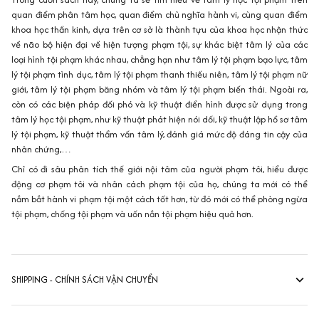
quan điểm phân tâm học, quan điểm chủ nghĩa hành vi, cùng quan điểm
khoa học thần kinh, dựa trên cơ sở là thành tựu của khoa học nhận thức
về não bộ hiện đại về hiện tượng phạm tội, sự khác biệt tâm lý của các
loại hình tội phạm khác nhau, chẳng hạn như tâm lý tội phạm bạo lực, tâm
lý tội phạm tình dục, tâm lý tội phạm thanh thiếu niên, tâm lý tội phạm nữ
giới, tâm lý tội phạm băng nhóm và tâm lý tội phạm biến thái. Ngoài ra,
còn có các biện pháp đối phó và kỹ thuật điển hình được sử dụng trong
tâm lý học tội phạm, như kỹ thuật phát hiện nói dối, kỹ thuật lập hồ sơ tâm
lý tội phạm, kỹ thuật thẩm vấn tâm lý, đánh giá mức độ đáng tin cậy của
nhân chứng,…
Chỉ có đi sâu phân tích thế giới nội tâm của người phạm tôi, hiểu được
động cơ phạm tôi và nhân cách phạm tội của họ, chúng ta mới có thể
nắm bắt hành vi phạm tội một cách tốt hơn, từ đó mới có thể phòng ngừa
tội phạm, chống tội phạm và uốn nắn tội phạm hiệu quả hơn.
SHIPPING - CHÍNH SÁCH VẬN CHUYỂN