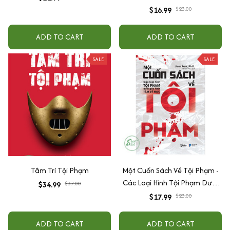
$16.99
$23.00
ADD TO CART
ADD TO CART
SALE
SALE
Tâm Trí Tội Phạm
Một Cuốn Sách Về Tội Phạm -
Các Loại Hình Tội Phạm Dưới
$34.99
$37.00
Góc Nhìn Tâm Lý Học
$17.99
$23.00
ADD TO CART
ADD TO CART