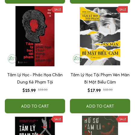
SALE
SALE
Tâm Lý Học - Phác Họa Chân
Tâm Lý Học Tội Phạm Vén Màn
Dung Kẻ Phạm Tội
Bí Mật Biểu Cảm
$25.99
$35.00
$17.99
$23.00
ADD TO CART
ADD TO CART
SALE
SALE