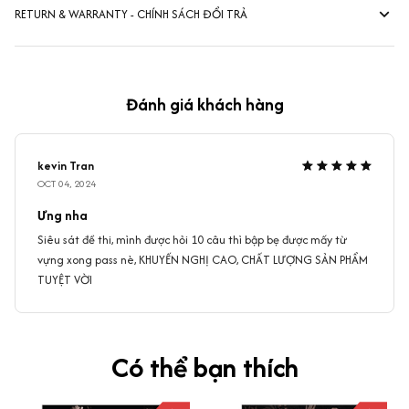
RETURN & WARRANTY - CHÍNH SÁCH ĐỔI TRẢ
Đánh giá khách hàng
kevin Tran
OCT 04, 2024
Ưng nha
Siêu sát đề thi, mình được hỏi 10 câu thì bập bẹ được mấy từ
vựng xong pass nè, KHUYẾN NGHỊ CAO, CHẤT LƯỢNG SẢN PHẨM
TUYỆT VỜI
Có thể bạn thích