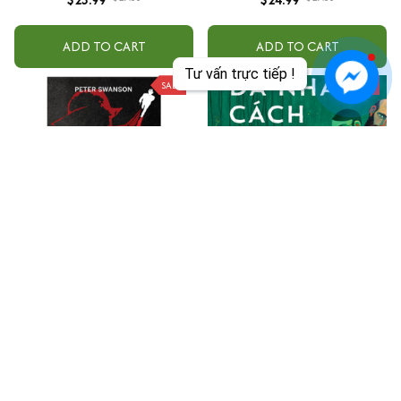
ADD TO CART
ADD TO CART
Tư vấn trực tiếp !
SALE
SALE
8 Vụ Án Hoàn Hảo - Vạch Trần
Tội Phạm Đa Nhân Cách
Tâm Lý Kẻ Phạm Tội
$33.99
$37.00
$18.99
$27.00
ADD TO CART
ADD TO CART