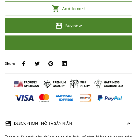
Add to cart
Buy now
Share
DESCRIPTION - MÔ TẢ SẢN PHẨM
Trong cuốn sách này, chúng ta sẽ tìm hiểu về tâm lý học tội phạm trên