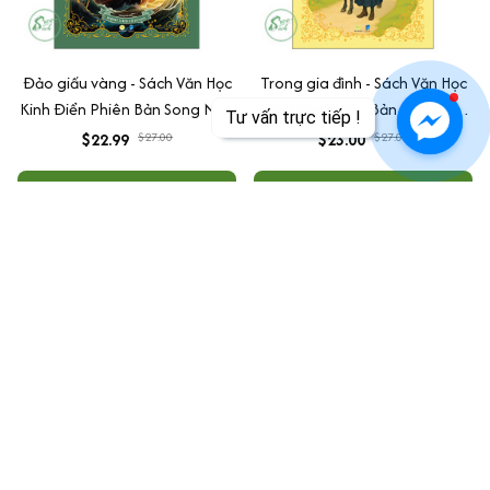
Đảo giấu vàng - Sách Văn Học
Trong gia đình - Sách Văn Học
Kinh Điển Phiên Bản Song Ngữ
Kinh Điển Phiên Bản Song Ngữ
Tư vấn trực tiếp !
Việt-Anh (Tặng File Nghe
Việt-Anh (Tặng File Nghe
$22.99
$27.00
$23.00
$27.00
Audio)
Audio)
ADD TO CART
ADD TO CART
SALE
SALE
Alice ở xứ sở trong gương -
Sách Văn Học Kinh Điển Phiên