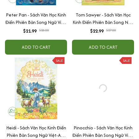
Peter Pan - Sách Văn Học Kinh
Tom Sawyer - Sách Văn Học
Điển Phiên Bản Song Ngữ Việt-
Kinh Điển Phiên Bản Song Ngữ
Anh (Tặng File Nghe Audio)
Việt-Anh (Tặng File Nghe
$21.99
$26.00
$22.99
$27.00
Audio)
ADD TO CART
ADD TO CART
SALE
SALE
Heidi - Sách Văn Học Kinh Điển
Pinocchio - Sách Văn Học Kinh
Phiên Bản Song Ngữ Việt-Anh
Điển Phiên Bản Song Ngữ Việt-