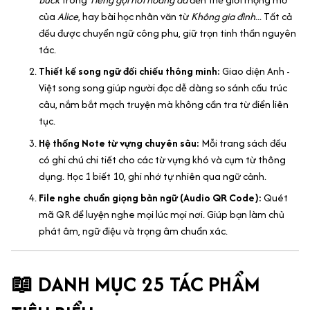
của
Alice
, hay bài học nhân văn từ
Không gia đình
... Tất cả
đều được chuyển ngữ công phu, giữ trọn tinh thần nguyên
tác.
Thiết kế song ngữ đối chiếu thông minh:
Giao diện Anh -
Việt song song giúp người đọc dễ dàng so sánh cấu trúc
câu, nắm bắt mạch truyện mà không cần tra từ điển liên
tục.
Hệ thống Note từ vựng chuyên sâu:
Mỗi trang sách đều
có ghi chú chi tiết cho các từ vựng khó và cụm từ thông
dụng. Học 1 biết 10, ghi nhớ tự nhiên qua ngữ cảnh.
File nghe chuẩn giọng bản ngữ (Audio QR Code):
Quét
mã QR để luyện nghe mọi lúc mọi nơi. Giúp bạn làm chủ
phát âm, ngữ điệu và trọng âm chuẩn xác.
📖 DANH MỤC 25 TÁC PHẨM