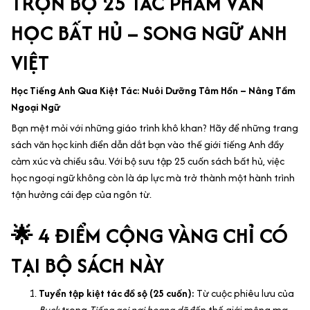
TRỌN BỘ 25 TÁC PHẨM VĂN
HỌC BẤT HỦ – SONG NGỮ ANH
VIỆT
Học Tiếng Anh Qua Kiệt Tác: Nuôi Dưỡng Tâm Hồn – Nâng Tầm
Ngoại Ngữ
Bạn mệt mỏi với những giáo trình khô khan? Hãy để những trang
sách văn học kinh điển dẫn dắt bạn vào thế giới tiếng Anh đầy
cảm xúc và chiều sâu. Với bộ sưu tập 25 cuốn sách bất hủ, việc
học ngoại ngữ không còn là áp lực mà trở thành một hành trình
tận hưởng cái đẹp của ngôn từ.
🌟 4 ĐIỂM CỘNG VÀNG CHỈ CÓ
TẠI BỘ SÁCH NÀY
Tuyển tập kiệt tác đồ sộ (25 cuốn):
Từ cuộc phiêu lưu của
Buck
trong
Tiếng gọi nơi hoang dã
đến thế giới mộng mơ