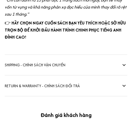
vốn từ vựng và khả năng phản xạ đọc hiểu của mình thay đổi rõ rệt
sau 1 tháng."
👉
HÃY CHỌN NGAY CUỐN SÁCH BẠN YÊU THÍCH HOẶC SỞ HỮU
TRỌN BỘ ĐỂ KHỞI ĐẦU HÀNH TRÌNH CHINH PHỤC TIẾNG ANH
ĐỈNH CAO!
SHIPPING - CHÍNH SÁCH VẬN CHUYỂN
RETURN & WARRANTY - CHÍNH SÁCH ĐỔI TRẢ
Đánh giá khách hàng