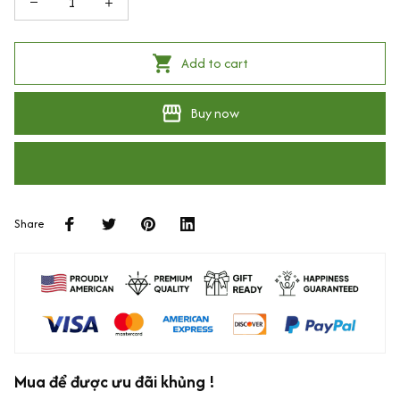
Add to cart
Buy now
Share
Mua để được ưu đãi khủng !