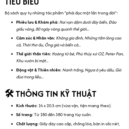
TIÊU BIỂU
Bộ sách quy tụ những tác phẩm "phải đọc một lần trong đời":
Phiêu lưu & Khám phá:
Hai vạn dặm dưới đáy biển, Đảo
giấu vàng, 80 ngày vòng quanh thế giới...
Cảm xúc & Nhân văn:
Không gia đình, Những tấm lòng cao
cả, Thời thơ ấu, Ông già và biển cả...
Thế giới thần tiên:
Hoàng tử bé, Phù thủy xứ OZ, Peter Pan,
Khu vườn bí mật...
Động vật & Thiên nhiên:
Nanh trắng, Ngựa ô yêu dấu, Gió
đùa trong liễu...
🛠️ THÔNG TIN KỸ THUẬT
Kích thước:
14 x 20.5 cm (vừa vặn, tiện mang theo).
Số trang:
Từ 180 đến 380 trang tùy cuốn.
Chất lượng:
Giấy dày cao cấp, chống lóa, bản in sắc nét,