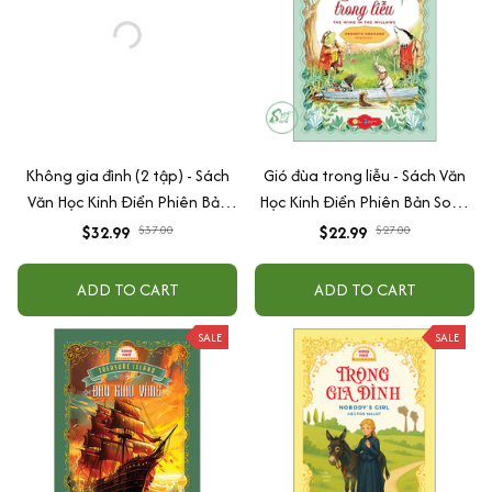
Không gia đình (2 tập) - Sách
Gió đùa trong liễu - Sách Văn
Văn Học Kinh Điển Phiên Bản
Học Kinh Điển Phiên Bản Song
Song Ngữ Việt-Anh (Tặng File
Ngữ Việt-Anh (Tặng File Nghe
$32.99
$37.00
$22.99
$27.00
Nghe Audio)
Audio)
ADD TO CART
ADD TO CART
SALE
SALE