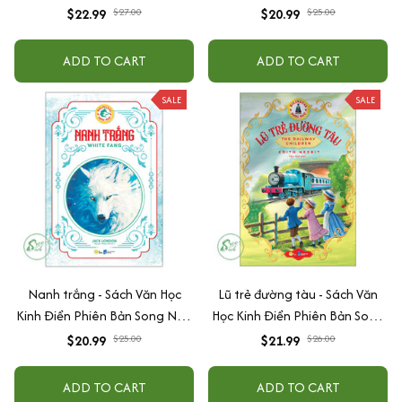
(Tặng File Nghe Audio)
Anh (Tặng File Nghe Audio)
$22.99
$27.00
$20.99
$25.00
ADD TO CART
ADD TO CART
SALE
SALE
Nanh trắng - Sách Văn Học
Lũ trẻ đường tàu - Sách Văn
Kinh Điển Phiên Bản Song Ngữ
Học Kinh Điển Phiên Bản Song
Việt-Anh (Tặng File Nghe
Ngữ Việt-Anh (Tặng File Nghe
$20.99
$25.00
$21.99
$26.00
Audio)
Audio)
ADD TO CART
ADD TO CART