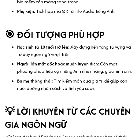
bìa mềm cán màng sang trọng.
Phụ kiện:
Tích hợp mã QR tải File Audio tiếng Anh.
🎯 ĐỐI TƯỢNG PHÙ HỢP
Học sinh từ 10 tuổi trở lên:
Xây dựng nền tảng từ vựng và
tư duy ngôn ngữ vượt trội.
Người lớn mất gốc hoặc muốn luyện dịch:
Cần một
phương pháp tiếp cận tiếng Anh nhẹ nhàng, giàu hình ảnh.
Ba mẹ thông thái:
Tìm kiếm món quà giá trị để giúp con
nuôi dưỡng nhân cách và tình yêu sách.
💡 LỜI KHUYÊN TỪ CÁC CHUYÊN
GIA NGÔN NGỮ
"Chỉ cần dành ra 15 phút đọc 1 trang sách mỗi ngày, bạn sẽ thấy