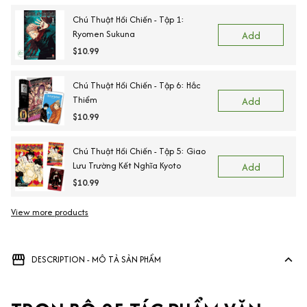
Chú Thuật Hồi Chiến - Tập 1:
Ryomen Sukuna
Add
$10.99
Chú Thuật Hồi Chiến - Tập 6: Hắc
Thiểm
Add
$10.99
Chú Thuật Hồi Chiến - Tập 5: Giao
Lưu Trường Kết Nghĩa Kyoto
Add
$10.99
View more products
DESCRIPTION - MÔ TẢ SẢN PHẨM