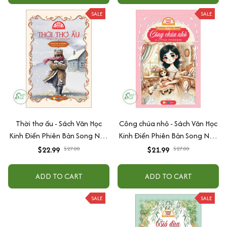
SALE
SALE
Thời thơ ấu - Sách Văn Học
Công chúa nhỏ - Sách Văn Học
Kinh Điển Phiên Bản Song Ngữ
Kinh Điển Phiên Bản Song Ngữ
Việt-Anh (Tặng File Nghe
Việt-Anh (Tặng File Nghe
$22.99
$27.00
$21.99
$27.00
Audio)
Audio)
ADD TO CART
ADD TO CART
SALE
SALE