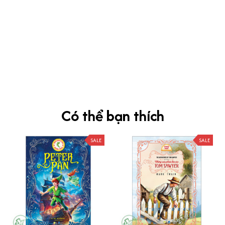
kevin Tran
OCT 04, 2024
Ưng nha
Siêu sát đề thi, mình được hỏi 10 câu thì bập bẹ được mấy từ
vựng xong pass nè, KHUYẾN NGHỊ CAO, CHẤT LƯỢNG SẢN PHẨM
TUYỆT VỜI
Có thể bạn thích
SALE
SALE