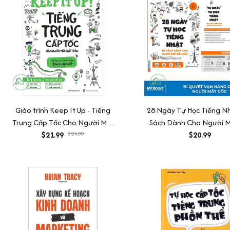
Giáo trình Keep It Up - Tiếng
28 Ngày Tự Học Tiếng Nh
Trung Cấp Tốc Cho Người Mới
Sách Dành Cho Người M
$21.99
Bắt Đầu
$24.00
$20.99
Đầu