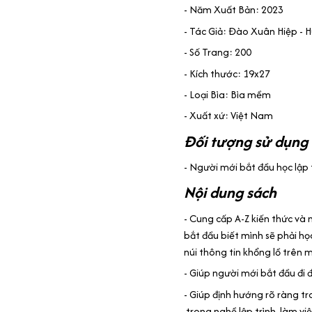
- Năm Xuất Bản: 2023
- Tác Giả: Đào Xuân Hiệp - 
- Số Trang: 200
- Kích thước: 19x27
- Loại Bìa: Bìa mềm
- Xuất xứ: Việt Nam
Đối tượng sử dụng
- Người mới bắt đầu học lập t
Nội dung sách
- Cung cấp A-Z kiến thức và n
bắt đầu biết mình sẽ phải h
núi thông tin khổng lồ trên
- Giúp người mới bắt đầu đi
- Giúp định hướng rõ ràng tr
trong nghề lập trình, làm vi