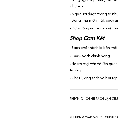
những gì
- Ngoài ra được trang trị n
hướng như mới nhất, cách ứn
- Được lắng nghe chia sẻ th
Shop Cam Kết
- Sách phát hành là bản mới
- 100% Sách chính hãng.
- Hỗ trợ mọi vấn đề liên quan
từ shop
- Chất lượng sách và bài tập
SHIPPING - CHÍNH SÁCH VẬN CH
RETURN & WARRANTY - CHÍNH S