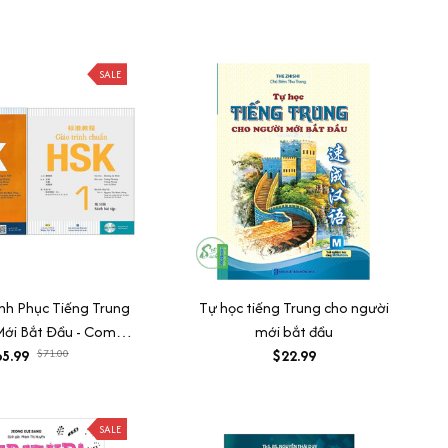
SALE
h Phục Tiếng Trung
Tự học tiếng Trung cho người
Mới Bắt Đầu - Combo
mới bắt đầu
Trình Chuẩn HSK 1 -
5.99
$71.00
$22.99
ọc Và Bài Tập (Bộ 2
 học phát âm Tiếng
 người mới bắt đầu
SALE