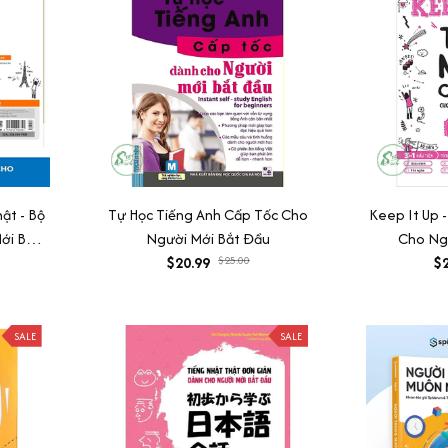
ật - Bộ
Tự Học Tiếng Anh Cấp Tốc Cho
Keep It Up 
ới Bắt
Người Mới Bắt Đầu
Cho Ng
$20.99
$25.00
$2
SALE
SALE