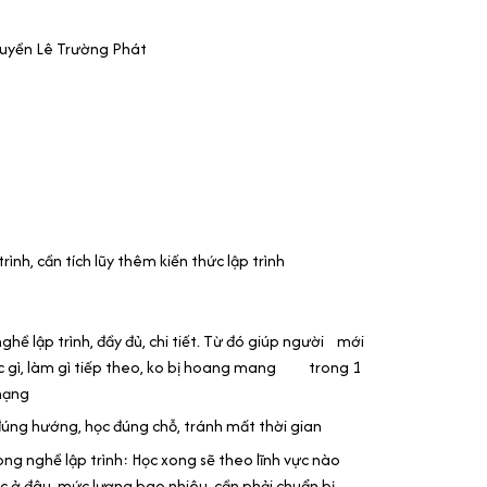
Huyền Lê Trường Phát
rình, cần tích lũy thêm kiến thức lập trình
ghề lập trình, đầy đủ, chi tiết. Từ đó giúp người mới
ọc gì, làm gì tiếp theo, ko bị hoang mang trong 1
 mạng
 đúng hướng, học đúng chỗ, tránh mất thời gian
ong nghề lập trình: Học xong sẽ theo lĩnh vực nào
ệc ở đâu, mức lương bao nhiêu, cần phải chuẩn bị