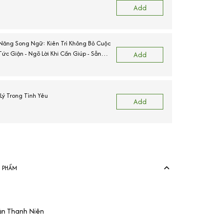
Add
Năng Song Ngữ: Kiên Trì Không Bỏ Cuộc
ức Giận - Ngõ Lời Khi Cần Giúp - Sẵn
Add
ường.
ý Trong Tình Yêu
Add
N PHẨM
ản Thanh Niên