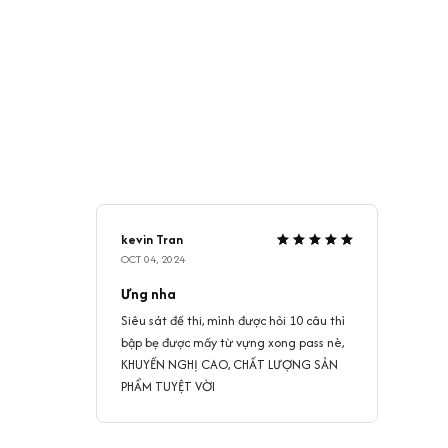
kevin Tran
OCT 04, 2024
Ưng nha
Siêu sát đề thi, mình được hỏi 10 câu thì
bập bẹ được mấy từ vựng xong pass nè,
KHUYẾN NGHỊ CAO, CHẤT LƯỢNG SẢN
PHẨM TUYỆT VỜI