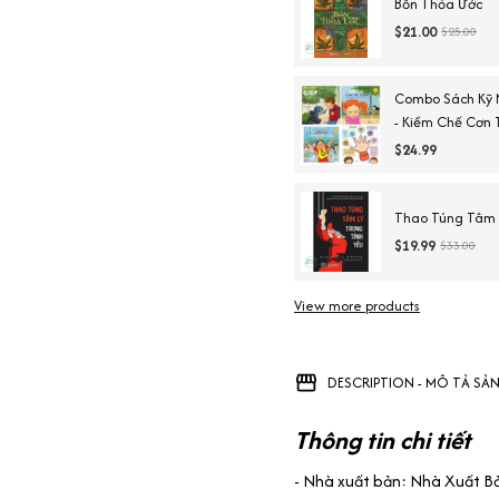
Bốn Thỏa Ước
$21.00
$25.00
Combo Sách Kỹ 
- Kiềm Chế Cơn T
Sàng Để Đến Tr
$24.99
Thao Túng Tâm L
$19.99
$33.00
View more products
DESCRIPTION - MÔ TẢ SẢ
Thông tin chi tiết
- Nhà xuất bản: Nhà Xuất B