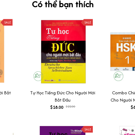
Có thể bạn thích
SALE
SALE
ới Bắt
Tự Học Tiếng Đức Cho Người Mới
Combo Chin
Bắt Đầu
Cho Người 
$18.00
$22.00
Sách Giáo 
$6
Sách Bài H
Cuốn) + Tự
Trung cho
SALE