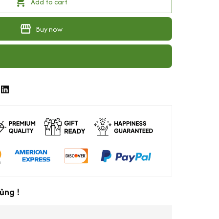
Add to cart
Buy now
ủng !