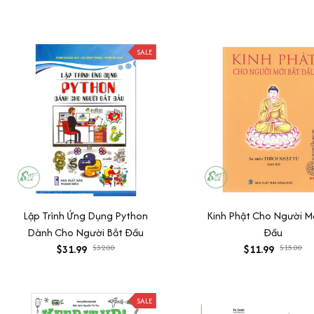
SALE
Lập Trình Ứng Dụng Python
Kinh Phật Cho Người M
Dành Cho Người Bắt Đầu
Đầu
$31.99
$32.00
$11.99
$15.00
SALE