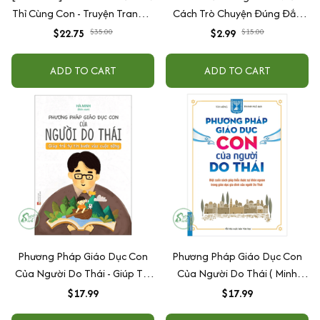
Thỉ Cùng Con - Truyện Tranh Kĩ
Cách Trò Chuyện Đúng Đắn
Năng Sống - Giáo Dục Cảm
Của Cha Mẹ
$22.75
$35.00
$2.99
$15.00
Xúc Cho Bé
ADD TO CART
ADD TO CART
Phương Pháp Giáo Dục Con
Phương Pháp Giáo Dục Con
Của Người Do Thái - Giúp Trẻ
Của Người Do Thái ( Minh
Tự Tin Bước Vào Cuộc Sống (
Thắng )
$17.99
$17.99
Minh Long )