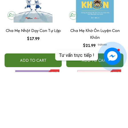
Cha Mẹ Nhật Dạy Con Tự Lập
Cha Mẹ Khờ Ôn Luyện Con
Khôn
$17.99
$21.99
$25.00
Tư vấn trực tiếp !
ADD TO CART
ADD TO CART
SALE
SALE