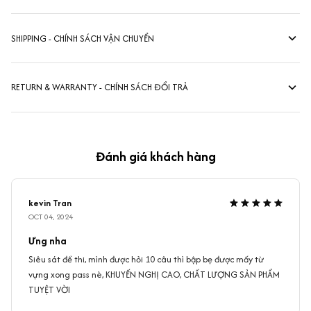
SHIPPING - CHÍNH SÁCH VẬN CHUYỂN
RETURN & WARRANTY - CHÍNH SÁCH ĐỔI TRẢ
Đánh giá khách hàng
kevin Tran
OCT 04, 2024
Ưng nha
Siêu sát đề thi, mình được hỏi 10 câu thì bập bẹ được mấy từ
vựng xong pass nè, KHUYẾN NGHỊ CAO, CHẤT LƯỢNG SẢN PHẨM
TUYỆT VỜI