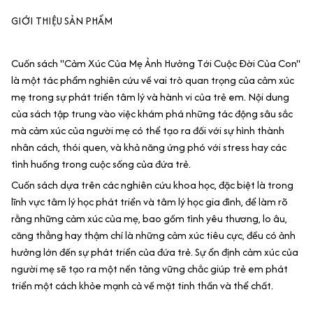
GIỚI THIỆU SẢN PHẨM
Cuốn sách "Cảm Xúc Của Mẹ Ảnh Hưởng Tới Cuộc Đời Của Con"
là một tác phẩm nghiên cứu về vai trò quan trọng của cảm xúc
mẹ trong sự phát triển tâm lý và hành vi của trẻ em. Nội dung
của sách tập trung vào việc khám phá những tác động sâu sắc
mà cảm xúc của người mẹ có thể tạo ra đối với sự hình thành
nhân cách, thói quen, và khả năng ứng phó với stress hay các
tình huống trong cuộc sống của đứa trẻ.
Cuốn sách dựa trên các nghiên cứu khoa học, đặc biệt là trong
lĩnh vực tâm lý học phát triển và tâm lý học gia đình, để làm rõ
rằng những cảm xúc của mẹ, bao gồm tình yêu thương, lo âu,
căng thẳng hay thậm chí là những cảm xúc tiêu cực, đều có ảnh
hưởng lớn đến sự phát triển của đứa trẻ. Sự ổn định cảm xúc của
người mẹ sẽ tạo ra một nền tảng vững chắc giúp trẻ em phát
triển một cách khỏe mạnh cả về mặt tinh thần và thể chất.