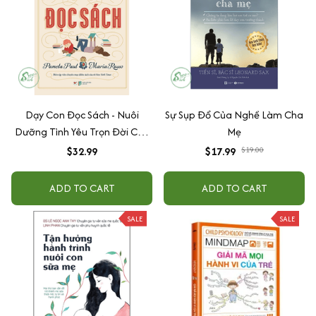
Dạy Con Đọc Sách - Nuôi
Sự Sụp Đổ Của Nghề Làm Cha
Dưỡng Tình Yêu Trọn Đời Của
Mẹ
Con Dành Cho Sách
$32.99
$17.99
$19.00
ADD TO CART
ADD TO CART
SALE
SALE