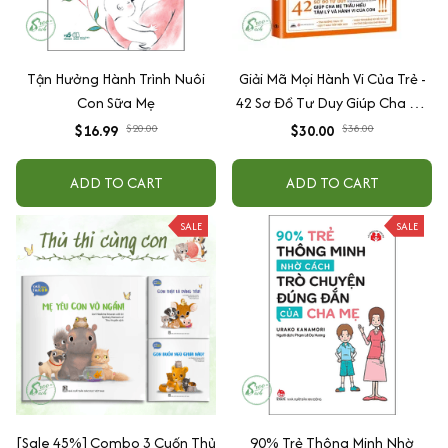
Tận Hưởng Hành Trình Nuôi
Giải Mã Mọi Hành Vi Của Trẻ -
Con Sữa Mẹ
42 Sơ Đồ Tư Duy Giúp Cha Mẹ
Thấu Hiểu Tâm Lý Và Hành Vi
$16.99
$20.00
$30.00
$38.00
Của Con
ADD TO CART
ADD TO CART
SALE
SALE
[Sale 45%] Combo 3 Cuốn Thủ
90% Trẻ Thông Minh Nhờ