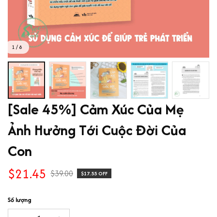
1 / 8
[Sale 45%] Cảm Xúc Của Mẹ 
Ảnh Hưởng Tới Cuộc Đời Của 
Con
$21.45
$39.00
$17.55 OFF
Số lượng