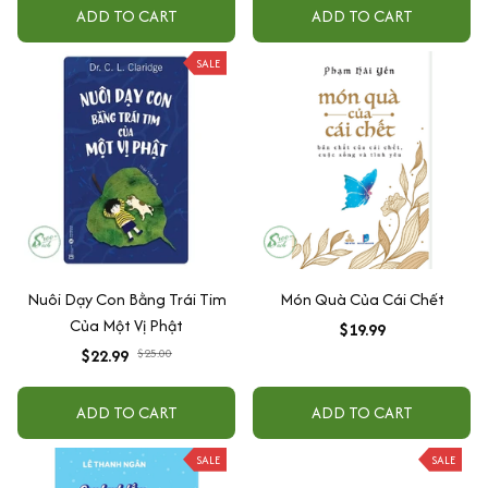
ADD TO CART
ADD TO CART
SALE
Nuôi Dạy Con Bằng Trái Tim
Món Quà Của Cái Chết
Của Một Vị Phật
$19.99
$22.99
$25.00
ADD TO CART
ADD TO CART
SALE
SALE