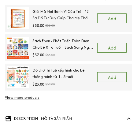
Giải Mã Mọi Hành Vi Của Trẻ - 42
Sơ Đồ Tư Duy Giúp Cha Mẹ Thấu
Add
Hiểu Tâm Lý Và Hành Vi Của Con
$30.00
$38.00
Sách Ehon - Phát Triển Toàn Diện
Cho Bé 0 - 6 Tuổi - Sách Song Ngữ
Add
Việt - Anh
$37.00
$55.00
Đồ chơi trí tuệ xếp hình cho bé
thông minh từ 1 - 5 tuổi
Add
$23.00
$39.00
View more products
Vi
DESCRIPTION - MÔ TẢ SẢN PHẨM