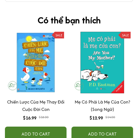
Có thể bạn thích
SALE
SALE
Chiến Lược Của Mẹ Thay Đổi
Mẹ Có Phải Là Mẹ Của Con?
Cuộc Đời Con
(Song Ngữ)
$16.99
$18.00
$12.99
$14.00
ADD TO CART
ADD TO CART