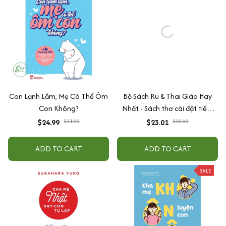
Con Lạnh Lắm, Mẹ Có Thể Ôm
Bộ Sách Ru & Thai Giáo Hay
Con Không?
Nhất - Sách thơ cài đặt tiềm
thức cho bé, vỗ về cảm xúc cho
$24.99
$31.00
$23.01
$30.00
mẹ
ADD TO CART
ADD TO CART
SALE