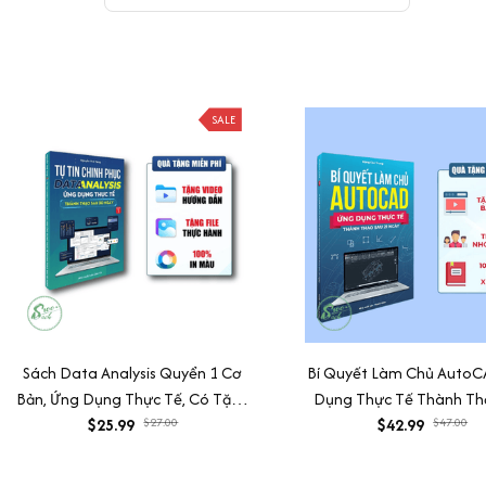
SALE
Sách Data Analysis Quyển 1 Cơ
Bí Quyết Làm Chủ Auto
Bản, Ứng Dụng Thực Tế, Có Tặng
Dụng Thực Tế Thành Th
Kèm Video Hướng Dẫn
$25.99
$27.00
$42.99
21 Ngày
$47.00