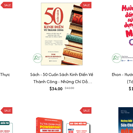
SALE
SALE
 Thực
Sách - 50 Cuốn Sách Kinh Điển Về
Ehon - Hư
Thành Công - Những Chỉ Dẫn
(T
Thực Tế Giúp Bạn Làm Việc Hiệu
$34.00
$41.00
$1
Quả Và Sống Ý Nghĩa
SALE
SALE