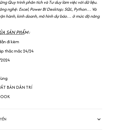
ng Quy trình phân tích và Tư duy làm việc với dữ liệu.
ng nghệ: Excel, Power BI Desktop; SQL, Python… Và
vận hành, kinh doanh, mô hình dự báo… ở mức độ nâng
ỦA SẢN PHẨ
M:
dẫn đi kèm
áp thắc mắc 24/24
/2024
Tùng
UẤT BẢN DÂN TRÍ
TBOOK
UYỂN