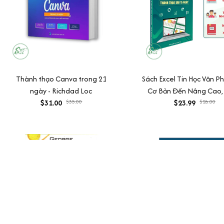
Thành thạo Canva trong 21
Sách Excel Tin Học Văn P
ngày - Richdad Loc
Cơ Bản Đến Nâng Cao,
$31.00
$35.00
Video Hướng Dẫn + Fil
$23.99
$26.00
Hành