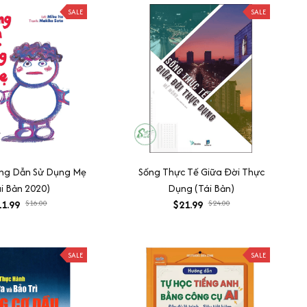
SALE
SALE
ớng Dẫn Sử Dụng Mẹ
Sống Thực Tế Giữa Đời Thực
ái Bản 2020)
Dụng (Tái Bản)
1.99
$16.00
$21.99
$24.00
SALE
SALE