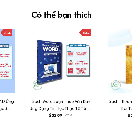
Có thể bạn thích
SALE
SALE
CAD Ứng
Sách Word Soạn Thảo Văn Bản
Sách - Hướ
ạo Sau
Ứng Dụng Tin Học Thực Tế Từ Cơ
Bài T
Bản Đến Nâng Cao Có Tặng
$23.99
$26.00
$2
Kèm Video Hướng Dẫn