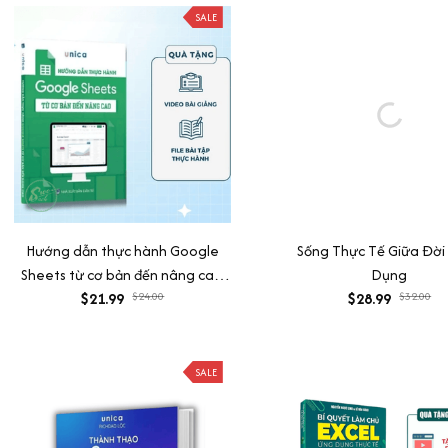
SALE
Hướng dẫn thực hành Google
Sống Thực Tế Giữa Đời
Sheets từ cơ bản đến nâng cao
Dụng
kèm video bài giảng
$21.99
$24.00
$28.99
$32.00
SALE