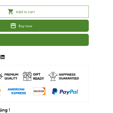
Add to cart
Buy now
ủng !