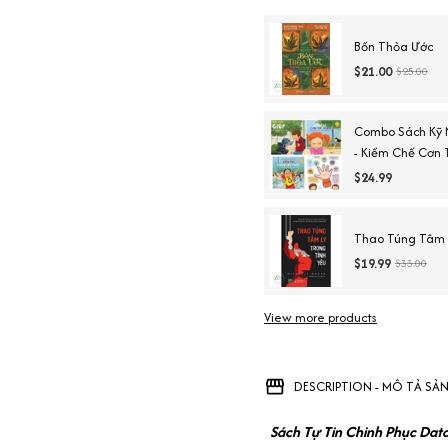
Bốn Thỏa Ước
$21.00
$25.00
Combo Sách Kỹ 
- Kiềm Chế Cơn T
Sàng Để Đến Tr
$24.99
Thao Túng Tâm L
$19.99
$33.00
View more products
DESCRIPTION - MÔ TẢ SẢ
Sách Tự Tin Chinh Phục Dat