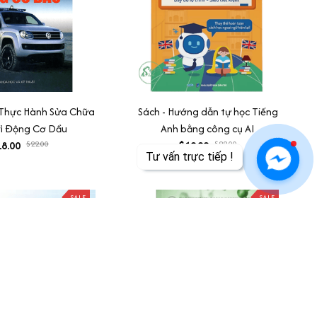
Thực Hành Sửa Chữa
Sách - Hướng dẫn tự học Tiếng
rì Động Cơ Dầu
Anh bằng công cụ AI
8.00
$22.00
$19.99
$22.00
SALE
SALE