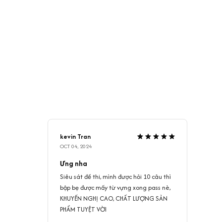
kevin Tran
OCT 04, 2024
Ưng nha
Siêu sát đề thi, mình được hỏi 10 câu thì
bập bẹ được mấy từ vựng xong pass nè,
KHUYẾN NGHỊ CAO, CHẤT LƯỢNG SẢN
PHẨM TUYỆT VỜI