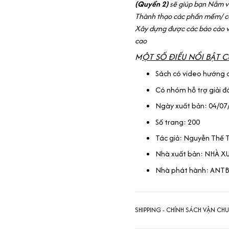
(Quyển 2)
sẽ giúp bạn Nắm vữ
Thành thạo các phần mềm/ cô
Xây dựng được các báo cáo 
cao
M
ỘT SỐ ĐIỀU NỔI BẬT C
Sách có video hướng 
Có nhóm hỗ trợ giải đ
Ngày xuất bản: 04/07
Số trang: 200
Tác giả: Nguyễn Thế 
Nhà xuất bản: NHÀ X
Nhà phát hành: AN
SHIPPING - CHÍNH SÁCH VẬN CH