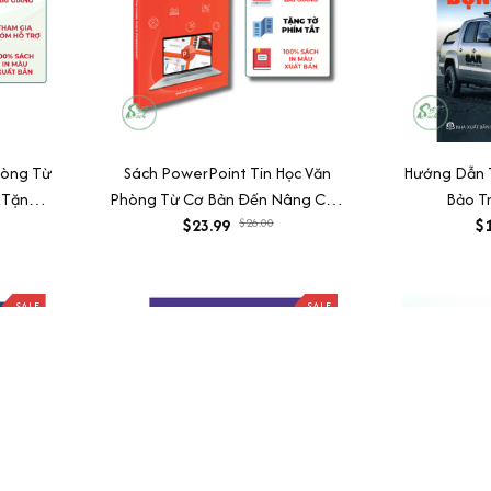
hòng Từ
Sách PowerPoint Tin Học Văn
Hướng Dẫn 
 Tặng
Phòng Từ Cơ Bản Đến Nâng Cao
Bảo T
e Thực
Cho Người Đi Làm + Tặng Kèm
$23.99
$26.00
$1
Video Hướng Dẫn
SALE
SALE