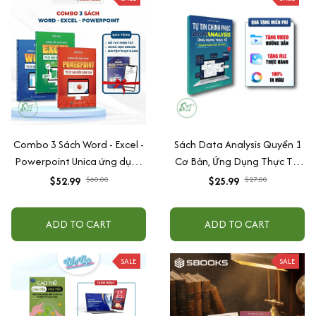
Combo 3 Sách Word - Excel -
Sách Data Analysis Quyển 1
Powerpoint Unica ứng dụng
Cơ Bản, Ứng Dụng Thực Tế,
tin học văn phòng từ cơ bản
Có Tặng Kèm Video Hướng
$52.99
$60.00
$25.99
$27.00
đến nâng cao
Dẫn
ADD TO CART
ADD TO CART
SALE
SALE