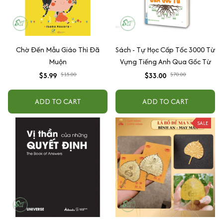
Chờ Đến Mẫu Giáo Thì Đã
Sách - Tự Học Cấp Tốc 3000 Từ
Muộn
Vựng Tiếng Anh Qua Gốc Từ
$5.99
$15.00
$33.00
$70.00
ADD TO CART
ADD TO CART
SALE