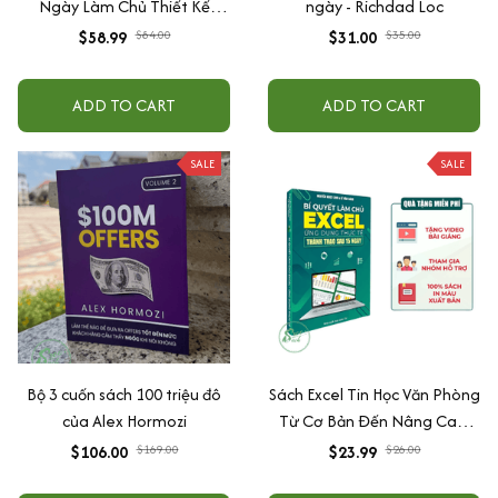
Ngày Làm Chủ Thiết Kế
ngày - Richdad Loc
Canva, Tặng Kèm Video
$58.99
$84.00
$31.00
$35.00
Hướng Dẫn, File Thực Hành
ADD TO CART
ADD TO CART
SALE
SALE
Bộ 3 cuốn sách 100 triệu đô
Sách Excel Tin Học Văn Phòng
của Alex Hormozi
Từ Cơ Bản Đến Nâng Cao,
Tặng Video Hướng Dẫn + File
$106.00
$169.00
$23.99
$26.00
Thực Hành