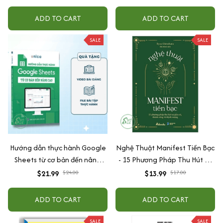
cấp độ AI + Kiếm tiền Youtube
+ Xu hướng
ADD TO CART
ADD TO CART
SALE
SALE
Hướng dẫn thực hành Google
Nghệ Thuật Manifest Tiền Bạc
Sheets từ cơ bản đến nâng
- 15 Phương Pháp Thu Hút Sự
cao kèm video bài giảng
Giàu Có, Thành Công Và Thịnh
$21.99
$24.00
$13.99
$17.00
Vượng
ADD TO CART
ADD TO CART
SALE
SALE