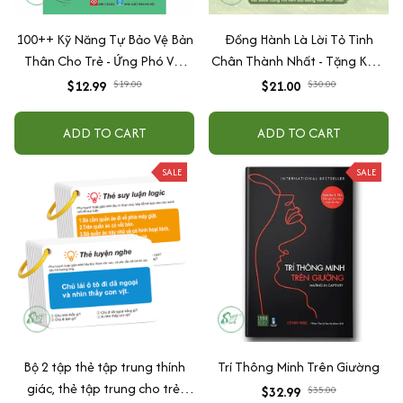
100++ Kỹ Năng Tự Bảo Vệ Bản
Đồng Hành Là Lời Tỏ Tình
Thân Cho Trẻ - Ứng Phó Với
Chân Thành Nhất - Tặng Kèm
Thiên Tai
Bookmark
$12.99
$19.00
$21.00
$30.00
ADD TO CART
ADD TO CART
SALE
SALE
Bộ 2 tập thẻ tập trung thính
Trí Thông Minh Trên Giường
giác, thẻ tập trung cho trẻ,
$32.99
$35.00