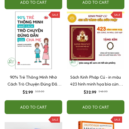
ADD TO CART
ADD TO CART
SALE
SALE
90% Trẻ Thông Minh Nhờ
Sách Kinh Pháp Cú - in màu
Cách Trò Chuyện Đúng Đắn
423 hình minh họa bìa cứng
Của Cha Mẹ
cao cấp + tặng kèm vòng tay
$2.99
$15.00
$32.99
$48.00
ADD TO CART
ADD TO CART
SALE
SALE