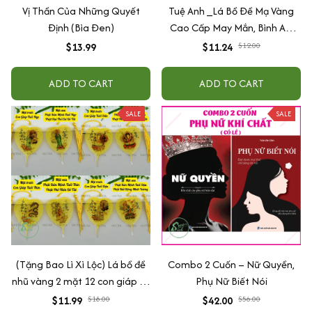
Vị Thần Của Những Quyết
Tuệ Anh _Lá Bồ Đề Mạ Vàng
Định (Bìa Đen)
Cao Cấp May Mắn, Bình An,
Chiêu Tài Lộc
$13.99
$11.24
$12.00
ADD TO CART
ADD TO CART
SALE
SALE
(Tặng Bao Lì Xì Lộc) Lá bồ đề
Combo 2 Cuốn – Nữ Quyền,
nhũ vàng 2 mặt 12 con giáp và
Phụ Nữ Biết Nói
phật bản mệnh, để ốp lưng
$11.99
$18.00
$42.00
$56.00