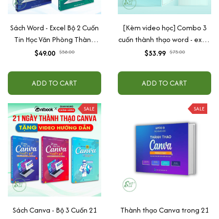
Sách Word - Excel Bộ 2 Cuốn
[Kèm video học] Combo 3
Tin Học Văn Phòng Thành
cuốn thành thạo word - excel
Thạo Sau 15 Ngày - Có Tặng
- powerpoint chỉ sau 15 ngày
$49.00
$58.00
$53.99
$75.00
Kèm Video Hướng Dẫn
thực hành + Tặng kèm file
thực hành và sách 39 thủ
ADD TO CART
ADD TO CART
thuật
SALE
SALE
Sách Canva - Bộ 3 Cuốn 21
Thành thạo Canva trong 21