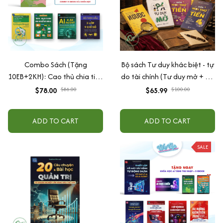
Combo Sách (Tặng
Bộ sách Tư duy khác biệt - tự
10EB+2KH): Cao thủ chia tiền
do tài chính (Tư duy mở + Tư
+ Biểu mẫu tính lương + Form
duy ngược + Biến mọi thứ
$78.00
$86.00
$65.99
$100.00
3 lớp 9 chỉ số + Bộ Excel PNL +
thành tiền 1+2)
AI Agent 24/7
ADD TO CART
ADD TO CART
SALE