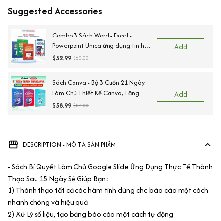
Suggested Accessories
Combo 3 Sách Word - Excel -
Powerpoint Unica ứng dụng tin học
Add
văn phòng từ cơ bản đến nâng cao
$52.99
$60.00
Sách Canva - Bộ 3 Cuốn 21 Ngày
Làm Chủ Thiết Kế Canva, Tặng
Add
Kèm Video Hướng Dẫn, File Thực
$58.99
$84.00
Hành
DESCRIPTION - MÔ TẢ SẢN PHẨM
- Sách Bí Quyết Làm Chủ Google Slide Ứng Dụng Thực Tế Thành
Thạo Sau 15 Ngày Sẽ Giúp Bạn:
1) Thành thạo tất cả các hàm tính dùng cho báo cáo một cách
nhanh chóng và hiệu quả
2) Xử Lý số liệu, tạo bảng báo cáo một cách tự động