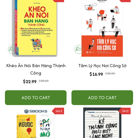
Khéo Ăn Nói Bán Hàng Thành
Tâm Lý Học Nơi Công Sở
Công
$16.99
$20.00
$22.99
$25.00
ADD TO CART
ADD TO CART
SALE
SALE