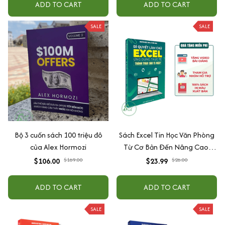
ADD TO CART
ADD TO CART
SALE
SALE
Bộ 3 cuốn sách 100 triệu đô
Sách Excel Tin Học Văn Phòng
của Alex Hormozi
Từ Cơ Bản Đến Nâng Cao,
Tặng Video Hướng Dẫn + File
$106.00
$169.00
$23.99
$26.00
Thực Hành
ADD TO CART
ADD TO CART
SALE
SALE