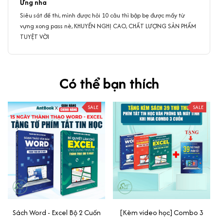
Ưng nha
Siêu sát đề thi, mình được hỏi 10 câu thì bập bẹ được mấy từ
vựng xong pass nè, KHUYẾN NGHỊ CAO, CHẤT LƯỢNG SẢN PHẨM
TUYỆT VỜI
Có thể bạn thích
SALE
SALE
Sách Word - Excel Bộ 2 Cuốn
[Kèm video học] Combo 3