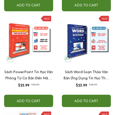
ADD TO CART
ADD TO CART
SALE
SALE
Sách PowerPoint Tin Học Văn
Sách Word Soạn Thảo Văn
Phòng Từ Cơ Bản Đến Nâng
Bản Ứng Dụng Tin Học Thực
Cao Cho Người Đi Làm +
Tế Từ Cơ Bản Đến Nâng Cao
$23.99
$26.00
$23.99
$26.00
Tặng Kèm Video Hướng Dẫn
Có Tặng Kèm Video Hướng
Dẫn
ADD TO CART
ADD TO CART
SALE
SALE