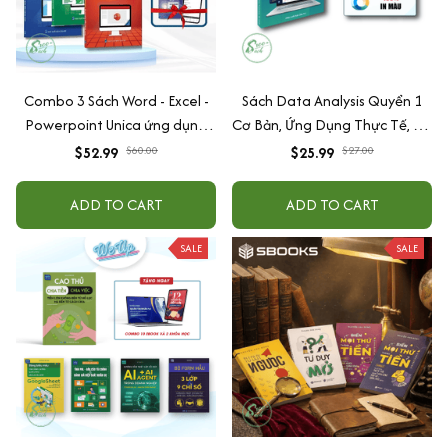
Combo 3 Sách Word - Excel -
Sách Data Analysis Quyển 1
Powerpoint Unica ứng dụng
Cơ Bản, Ứng Dụng Thực Tế, Có
tin học văn phòng từ cơ bản
Tặng Kèm Video Hướng Dẫn
$52.99
$60.00
$25.99
$27.00
đến nâng cao
ADD TO CART
ADD TO CART
SALE
SALE