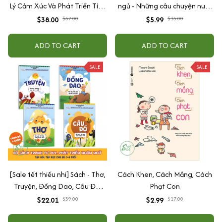
Lý Cảm Xúc Và Phát Triển Tính
ngủ - Những câu chuyện nuôi
Cách Cho Bé Từ 2 - 6 Tuổi
dưỡng cảm xúc EQ (2-12 tuổi)
$38.00
$57.00
$5.99
$15.00
ADD TO CART
ADD TO CART
SALE
SALE
[Sale tết thiếu nhi] Sách - Thơ,
Cách Khen, Cách Mắng, Cách
Truyện, Đồng Dao, Câu Đố,
Phạt Con
Tập Nói Tập Đọc Cho Bé 0-6
$22.01
$39.00
$2.99
$17.00
Tuổi - Combo 4 Quyển