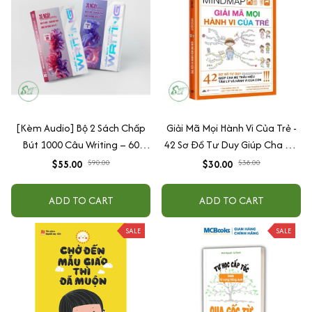
[Kèm Audio] Bộ 2 Sách Chấp
Giải Mã Mọi Hành Vi Của Trẻ -
Bút 1000 Câu Writing – 60
42 Sơ Đồ Tư Duy Giúp Cha Mẹ
Ngày Gieo Trồng Tư Duy
Thấu Hiểu Tâm Lý Và Hành Vi
$55.00
$90.00
$30.00
$38.00
Writing- Cải Thiện Kỹ Năng Viết
Của Con
ADD TO CART
ADD TO CART
SALE
SALE