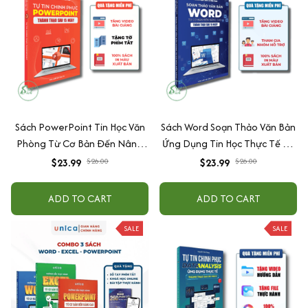
Sách PowerPoint Tin Học Văn
Sách Word Soạn Thảo Văn Bản
Phòng Từ Cơ Bản Đến Nâng
Ứng Dụng Tin Học Thực Tế Từ
Cao Cho Người Đi Làm + Tặng
Cơ Bản Đến Nâng Cao Có
$23.99
$26.00
$23.99
$26.00
Kèm Video Hướng Dẫn
Tặng Kèm Video Hướng Dẫn
ADD TO CART
ADD TO CART
SALE
SALE