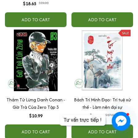
tương tác giữa cha mẹ và con
$18.65
$24.00
cái
ADD TO CART
ADD TO CART
SALE
Thám Tử Lừng Danh Conan -
Bách Trí Minh Đạo: Trí tuệ xử
Giờ Trà Của Zero Tập 3
thế - Làm nên đại sự
$10.99
$23.00
$27.00
ADD TO CART
ADD TO CART