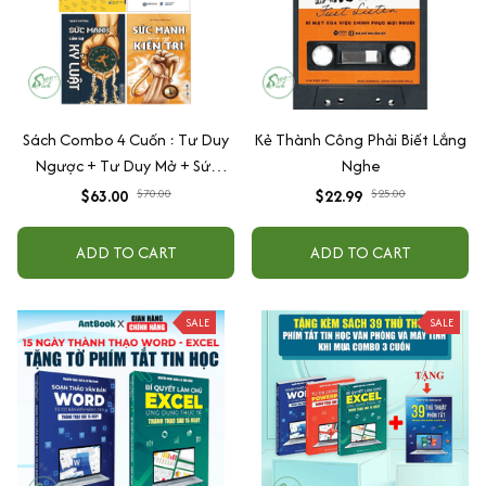
Sách Combo 4 Cuốn : Tư Duy
Kẻ Thành Công Phải Biết Lắng
Ngược + Tư Duy Mở + Sức
Nghe
Mạnh Của Sự Kỷ Luật + Sức
$63.00
$70.00
$22.99
$25.00
Mạnh Của Sự Kiên Trì -
SBOOKS
ADD TO CART
ADD TO CART
SALE
SALE