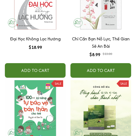
Đại Học Không Lạc Hướng
Chỉ Cần Bạn Nỗ Lực, Thế Gian
Sẽ An Bài
$18.99
$8.99
$13.00
ADD TO CART
ADD TO CART
SALE
SALE