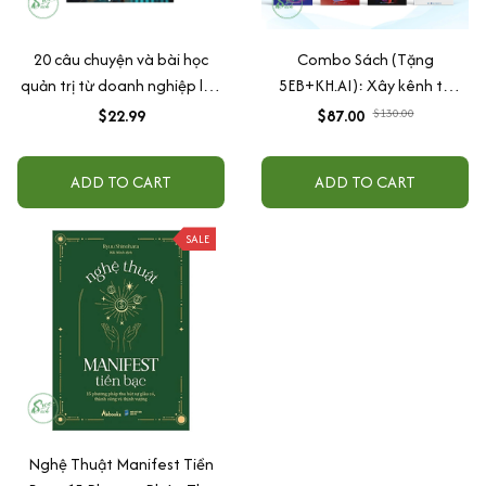
20 câu chuyện và bài học
Combo Sách (Tặng
quản trị từ doanh nghiệp lớn
5EB+KH.AI): Xây kênh tự
hàng đầu thế giới
động AI Agent + AI siêu
$22.99
$87.00
$130.00
mạnh + 3 cấp độ AI + Kiếm
tiền Youtube + Xu hướng
ADD TO CART
ADD TO CART
SALE
Nghệ Thuật Manifest Tiền