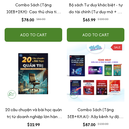
Combo Sách (Tặng
Bộ sách Tư duy khác biệt - tự
10EB+2KH): Cao thủ chia tiền
do tài chính (Tư duy mở + Tư
+ Biểu mẫu tính lương + Form 3
duy ngược + Biến mọi thứ
$78.00
$86.00
$65.99
$100.00
lớp 9 chỉ số + Bộ Excel PNL + AI
thành tiền 1+2)
Agent 24/7
ADD TO CART
ADD TO CART
SALE
20 câu chuyện và bài học quản
Combo Sách (Tặng
trị từ doanh nghiệp lớn hàng
5EB+KH.AI): Xây kênh tự động
đầu thế giới
AI Agent + AI siêu mạnh + 3
$22.99
$87.00
$130.00