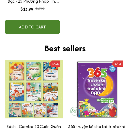
Bạc - 15 Phương Pháp Thu
Hút Sự Giàu Có, Thành Công
$13.99
$17.00
Và Thịnh Vượng
ADD TO CART
Best sellers
SALE
SALE
Sách - Combo 10 Cuốn Quản
365 truyện kể cho bé trước khi