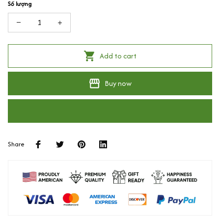
Số lượng
Add to cart
Buy now
Share