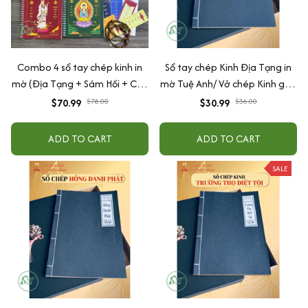
Combo 4 sổ tay chép kinh in
Sổ tay chép Kinh Địa Tạng in
mờ (Địa Tạng + Sám Hối + Chú
mờ Tuệ Anh/ Vở chép Kinh giấy
Đại Bi + Dược Sư) Tặng vòng
cổ (Tặng kèm Hộp đựng Kinh)
$70.99
$78.00
$30.99
$36.00
tay + lá bồ đề
ADD TO CART
ADD TO CART
SALE