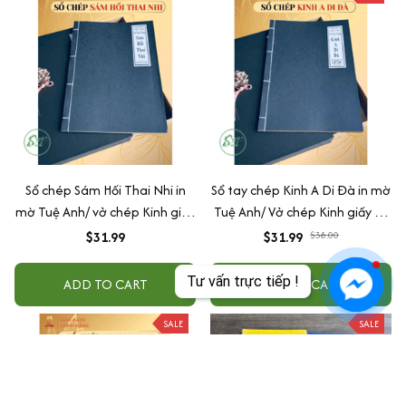
Sổ chép Sám Hối Thai Nhi in
Sổ tay chép Kinh A Di Đà in mờ
mờ Tuệ Anh/ vở chép Kinh giấy
Tuệ Anh/ Vở chép Kinh giấy cổ
cổ (Tặng kèm Hộp đựng)
(Tặng kèm Hộp đựng Kinh)
$31.99
$31.99
$38.00
Tư vấn trực tiếp !
ADD TO CART
ADD TO CART
SALE
SALE