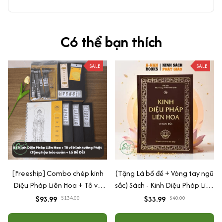
Có thể bạn thích
SALE
SALE
[Freeship] Combo chép kinh
(Tặng Lá bồ đề + Vòng tay ngũ
Diệu Pháp Liên Hoa + Tô vẽ
sắc) Sách - Kinh Diệu Pháp Liên
hình tướng Phật in mờ (Tặng
Hoa - trọn bộ
$93.99
$134.00
$33.99
$40.00
hộp bảo quản kinh + Lá bồ đề
mạ vàng)