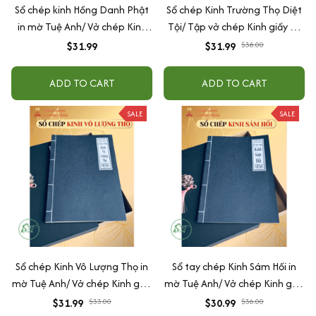
Sổ chép kinh Hồng Danh Phật
Sổ chép Kinh Trường Thọ Diệt
in mờ Tuệ Anh/ Vở chép Kinh
Tội/ Tập vở chép Kinh giấy cổ
giấy cổ (Tặng kèm Hộp đựng
in mờ Tuệ Anh (Tặng Hộp
$31.99
$31.99
$38.00
Kinh)
đựng)
ADD TO CART
ADD TO CART
SALE
SALE
Sổ chép Kinh Vô Lượng Thọ in
Sổ tay chép Kinh Sám Hối in
mờ Tuệ Anh/ Vở chép Kinh giấy
mờ Tuệ Anh/ Vở chép Kinh giấy
cổ (Tặng kèm Hộp đựng Kinh)
cổ (Tặng kèm Hộp đựng)
$31.99
$33.00
$30.99
$36.00