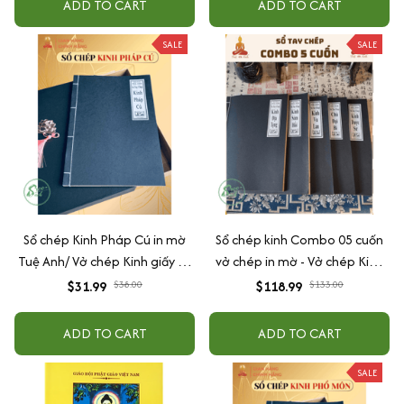
ADD TO CART
ADD TO CART
SALE
SALE
Sổ chép Kinh Pháp Cú in mờ
Sổ chép kinh Combo 05 cuốn
Tuệ Anh/ Vở chép Kinh giấy cổ
vở chép in mờ - Vở chép Kinh
(Tặng kèm Hộp đựng)
Địa Tạng/Chú Đại Bi/ Kinh Sám
$31.99
$38.00
$118.99
$133.00
Hối/ Kinh Dược Sư/ Kinh Vu Lan
in mờ(Kèm Vòng Tràng 108
ADD TO CART
ADD TO CART
hạt + Lá Bồ Đề + Hộp) - Tuệ
Anh
SALE