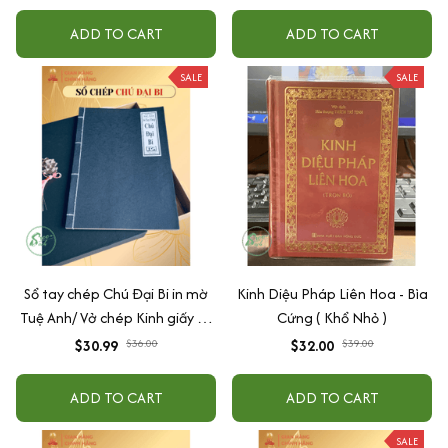
ADD TO CART
ADD TO CART
SALE
SALE
Sổ tay chép Chú Đại Bi in mờ
Kinh Diệu Pháp Liên Hoa - Bìa
Tuệ Anh/ Vở chép Kinh giấy cổ
Cứng ( Khổ Nhỏ )
(Tặng kèm Hộp đựng Kinh)
$30.99
$36.00
$32.00
$39.00
ADD TO CART
ADD TO CART
SALE