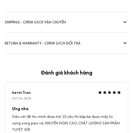
SHIPPING - CHÍNH SÁCH VẬN CHUYỂN
RETURN & WARRANTY - CHÍNH SÁCH ĐỔI TRẢ
Đánh giá khách hàng
kevin Tran
OCT 04, 2024
Ưng nha
Siêu sát đề thi, mình được hỏi 10 câu thì bập bẹ được mấy từ
vựng xong pass nè, KHUYẾN NGHỊ CAO, CHẤT LƯỢNG SẢN PHẨM
TUYỆT VỜI