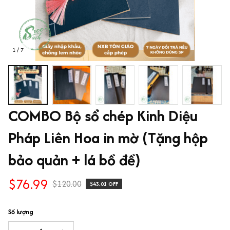
1 / 7
COMBO Bộ sổ chép Kinh Diệu 
Pháp Liên Hoa in mờ (Tặng hộp 
bảo quản + lá bồ đề)
$76.99
$120.00
$43.01 OFF
Số lượng