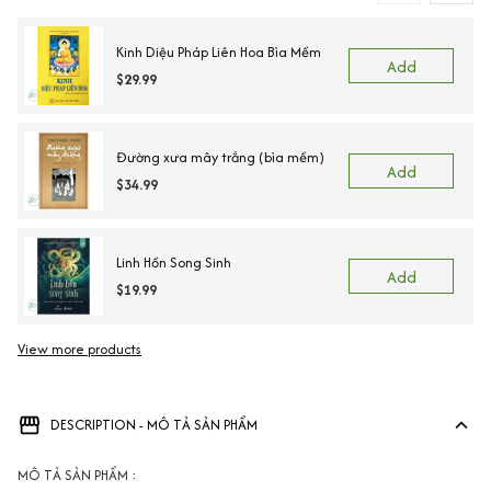
Kinh Diệu Pháp Liên Hoa Bìa Mềm
Add
$29.99
Đường xưa mây trắng (bìa mềm)
Add
$34.99
Linh Hồn Song Sinh
Add
$19.99
View more products
Vi
DESCRIPTION - MÔ TẢ SẢN PHẨM
MÔ TẢ SẢN PHẨM :