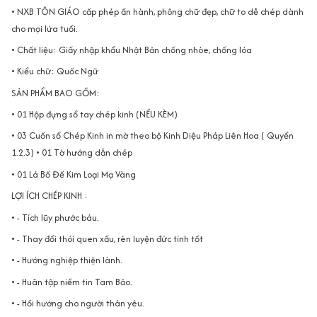
• NXB TÔN GIÁO cấp phép ấn hành, phông chữ đẹp, chữ to dễ chép dành
cho mọi lứa tuổi.
• Chất liệu: Giấy nhập khẩu Nhật Bản chống nhòe, chống lóa
• Kiểu chữ: Quốc Ngữ
SẢN PHẨM BAO GỒM:
• 01 Hộp đựng sổ tay chép kinh (NẾU KÈM)
• 03 Cuốn sổ Chép Kinh in mờ theo bộ Kinh Diệu Pháp Liên Hoa ( Quyển
1.2.3) • 01 Tờ hướng dẫn chép
• 01 Lá Bồ Đề Kim Loại Mạ Vàng
LỢI ÍCH CHÉP KINH :
• - Tích lũy phước báu.
• - Thay đổi thói quen xấu, rèn luyện đức tính tốt
• - Hướng nghiệp thiện lành.
• - Huân tập niềm tin Tam Bảo.
• - Hồi hướng cho người thân yêu.