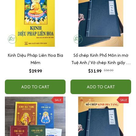
Kinh Diệu Pháp Liên Hoa Bìa
Sổ chép Kinh Phổ Môn in mờ
Mềm
Tuệ Anh / Vở chép Kinh giấy cổ
(Tặng kèm Hộp đựng)
$29.99
$31.99
$38.00
ADD TO CART
ADD TO CART
SALE
SALE