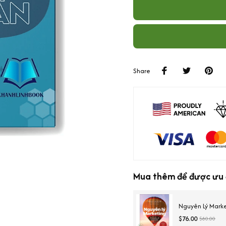
Share
Mua thêm để được ưu 
Nguyên Lý Mark
$76.00
$80.00