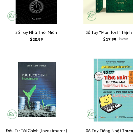
Sổ Tay Nhà Thôi Miên
Sổ Tay "Manifest" Thịn
$20.99
$17.99
$20.00
Đầu Tư Tài Chính (Investments)
Sổ Tay Tiếng Nhật Thươ