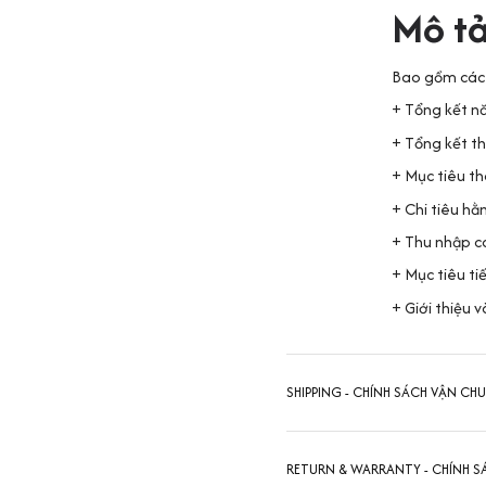
Mô t
Bao gồm các 
+ Tổng kết 
+ Tổng kết t
+ Mục tiêu t
+ Chi tiêu hằ
+ Thu nhập c
+ Mục tiêu ti
+ Giới thiệu v
SHIPPING - CHÍNH SÁCH VẬN CH
RETURN & WARRANTY - CHÍNH S