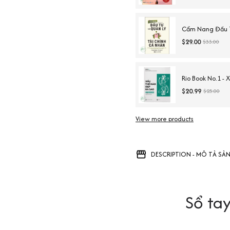
Cẩm Nang Đầu T
$29.00
$33.00
Rio Book No.1 - 
$20.99
$25.00
View more products
DESCRIPTION - MÔ TẢ SẢ
Sổ tay