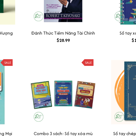
h Vượng
Đánh Thức Tiềm Năng Tài Chính
Sổ tay 
$28.99
$1
SALE
SALE
ng Mại
Combo 3 sách: Sổ tay xóa mù
Sổ tay chép