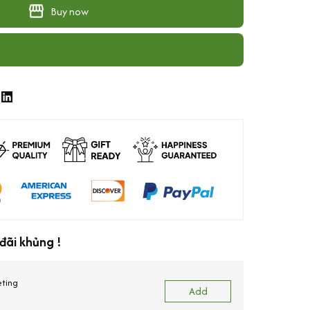
Buy now
đãi khủng !
eting
Add