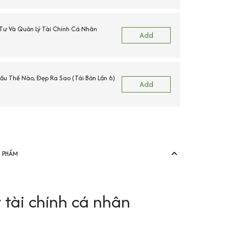
ư Và Quản Lý Tài Chính Cá Nhân
Add
Xấu Thế Nào, Đẹp Ra Sao (Tái Bản Lần 6)
Add
N PHẨM
 tài chính cá nhân