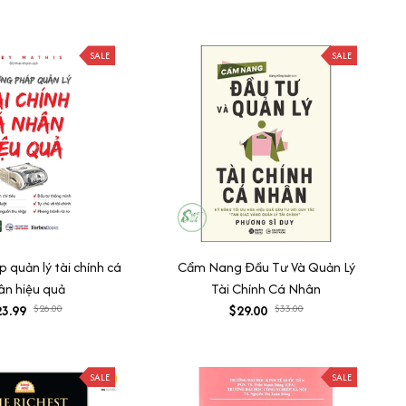
SALE
SALE
quản lý tài chính cá
Cẩm Nang Đầu Tư Và Quản Lý
ân hiệu quả
Tài Chính Cá Nhân
3.99
$26.00
$29.00
$33.00
SALE
SALE