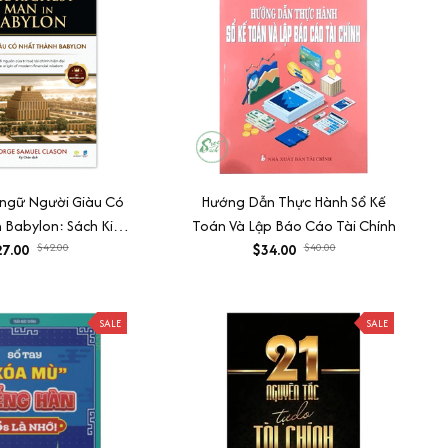
 ngữ Người Giàu Có
Hướng Dẫn Thực Hành Sổ Kế
 Babylon: Sách Kinh
Toán Và Lập Báo Cáo Tài Chính
ý Tài Chính Cá Nhân
7.00
$42.00
$34.00
$40.00
SALE
SALE