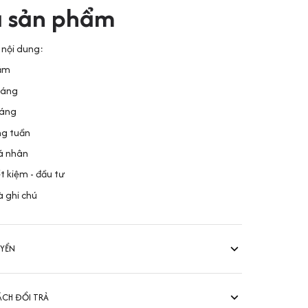
ả sản phẩm
nội dung:
năm
háng
háng
ng tuần
á nhân
ết kiệm - đầu tư
à ghi chú
UYỂN
ÁCH ĐỔI TRẢ