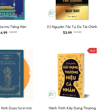
xóa mù Tiếng Hàn
21 Nguyên Tắc Tự Do Tài Chính
4.99
$18.00
$2.99
$11.00
SALE
 Kinh Dược Sư in mờ
Hành Trình Xây Dựng Thương