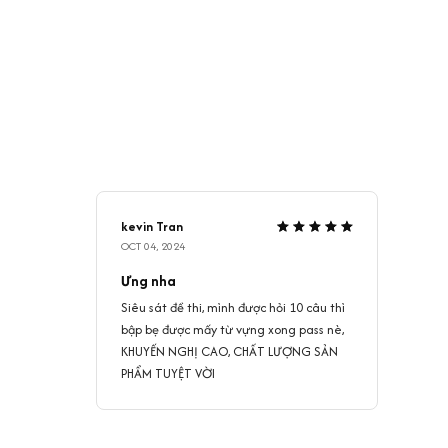
kevin Tran
OCT 04, 2024
Ưng nha
Siêu sát đề thi, mình được hỏi 10 câu thì
bập bẹ được mấy từ vựng xong pass nè,
KHUYẾN NGHỊ CAO, CHẤT LƯỢNG SẢN
PHẨM TUYỆT VỜI