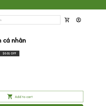
h cá nhân
$0.01 OFF
Add to cart