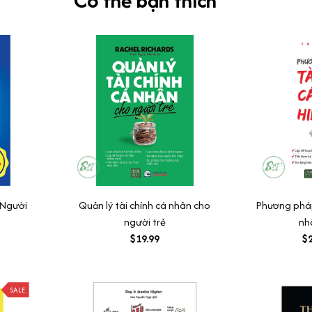
Có thể bạn thích
 Người
Quản lý tài chính cá nhân cho
Phương pháp 
người trẻ
nh
$19.99
$2
SALE