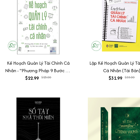
Kế Hoạch Quản Lý Tài Chính Cá
Lập Kế Hoạch Quản Lý Tà
Nhân - "Phương Pháp 9 Bước Để
Cá Nhân (Tái Bản
Đặt Được Tự Do Tài Chính"
$22.99
$25.00
$31.99
$35.00