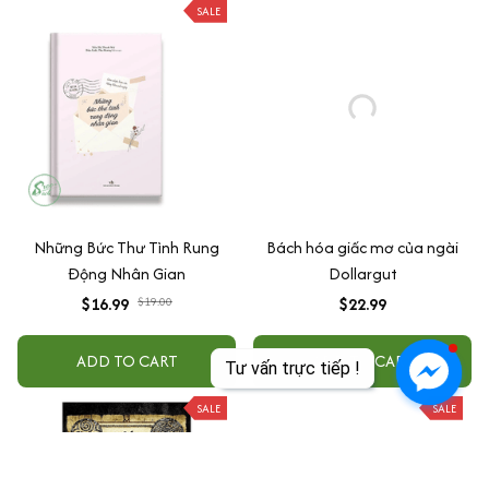
SALE
Những Bức Thư Tình Rung
Bách hóa giấc mơ của ngài
Động Nhân Gian
Dollargut
$16.99
$19.00
$22.99
ADD TO CART
ADD TO CART
Tư vấn trực tiếp !
SALE
SALE