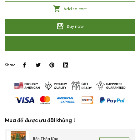
Add to cart
Buy now
Share
Mua để được ưu đãi khủng !
Bốn Thỏa Ước