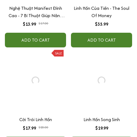
Nghệ Thuật Manifest Đỉnh
Linh Hồn Của Tiền - The Soul
Cao - 7 Bí Thuật Giúp Nâng
Of Money
Cao Tần Số Rung Động Tức
$13.99
$17.00
$35.99
Thì Và Làm Chủ Năng Lượng
Của Bạn
ADD TO CART
ADD TO CART
SALE
Cởi Trói Linh Hồn
Linh Hồn Song Sinh
$17.99
$20.00
$19.99