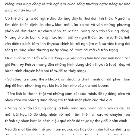
Nâng cao rung động là trải nghiệm cuộc sống thường ngày bằng sự tỉnh
thức và trân trọng!
Có thể chúng ta đã nghe đâu đó rằng đây là thời đại tỉnh thức. Người ta
tìm đến thiền định, ăn chay, khai mở luân xa và vô vàn những phương
pháp để đạt được sự chữa lành, thức tỉnh, nâng cao tần số rung động.
Nhưng cho dù bạn không thực hành bất kỳ nghi thức nào thì sự thức tỉnh
vẫn diễn ra, bởi tâm linh thực sự chính là trải nghiệm mỗi sự việc trong đời
sống thường sống thường ngày bằng cái tâm cởi mở và trân trọng.
Qua cuốn sách “
Tần số rung động - Quyền năng tiến hóa của linh hồn”,
tác
giả Penney Peirce mang đến những hình dung chân thực và tuyệt đẹp về
hành trình chuyển hóa nội tâm, để ta thấy rằng:
- Sự sống là mang theo khao khát được là chính mình ở một phiên bản
đẹp đẽ hơn, như nòng nọc kia hoá ếch, như sâu kia hoá bướm.
- Tâm linh là thành thật với những cảm xúc của mình, để sự đồng cảm và
nhạy cảm với những rung động trở thành một phần của thế giới.
- Nâng cao tần số rung động là hiểu rằng mọi hoàn cảnh xảy ra đều là
một bài học, từ đó chấp nhận với một tâm thế tích cực và chuyển hóa
thành sự nhận biết, là cách hiệu quả nhất để thực sự thay đổi hoàn cảnh.
Nếu đã một lần đến thế gian làm người, vậy hãy đón nhận tất cả những gì