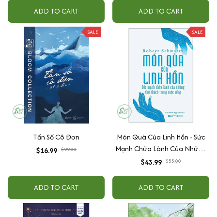
ADD TO CART
ADD TO CART
SALE
SALE
Tần Số Cô Đơn
Món Quà Của Linh Hồn - Sức
Mạnh Chữa Lành Của Những
$16.99
$22.00
Thử Thách Trong Cuộc Sống
$43.99
$55.00
ADD TO CART
ADD TO CART