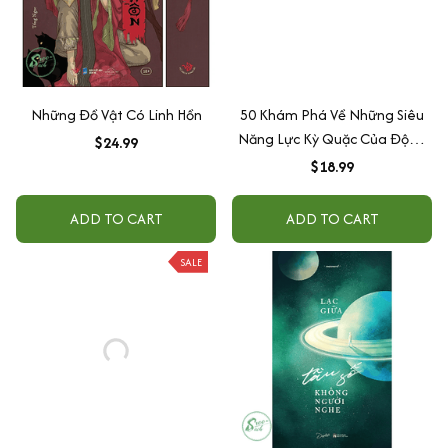
Những Đồ Vật Có Linh Hồn
50 Khám Phá Về Những Siêu
Năng Lực Kỳ Quặc Của Động
$24.99
Vật
$18.99
ADD TO CART
ADD TO CART
SALE