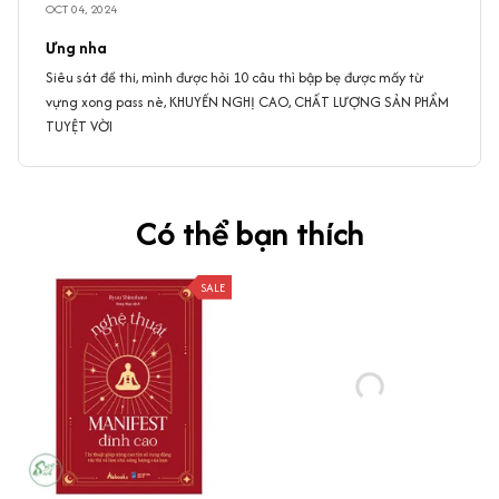
OCT 04, 2024
Ưng nha
Siêu sát đề thi, mình được hỏi 10 câu thì bập bẹ được mấy từ
vựng xong pass nè, KHUYẾN NGHỊ CAO, CHẤT LƯỢNG SẢN PHẨM
TUYỆT VỜI
Có thể bạn thích
SALE