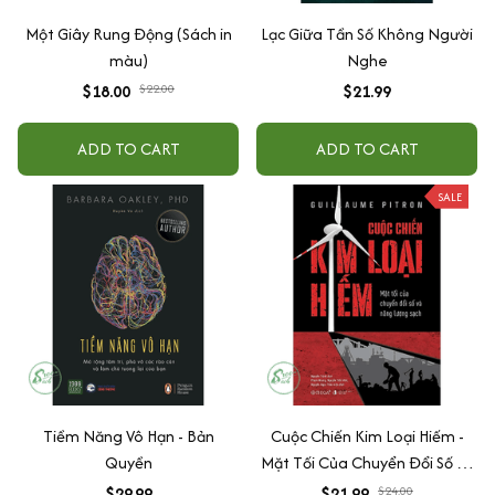
Một Giây Rung Động (Sách in
Lạc Giữa Tần Số Không Người
màu)
Nghe
$18.00
$22.00
$21.99
ADD TO CART
ADD TO CART
SALE
Tiềm Năng Vô Hạn - Bản
Cuộc Chiến Kim Loại Hiếm -
Quyền
Mặt Tối Của Chuyển Đổi Số Và
Năng Lượng Sạch
$29.99
$21.99
$24.00