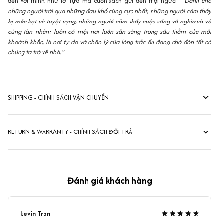
đến với mình, như lời tựa mà cuốn sách gửi đến mọi người:
“Dành cho
những người trải qua những đau khổ cùng cực nhất, những người cảm thấy
bị mắc kẹt và tuyệt vọng, những người cảm thấy cuộc sống vô nghĩa và vô
cùng tàn nhẫn: luôn có một nơi luôn sẵn sàng trong sâu thẳm của mỗi
khoảnh khắc, là nơi tự do và chân lý của lòng trắc ẩn đang chờ đón tất cả
chúng ta trở về nhà.”
SHIPPING - CHÍNH SÁCH VẬN CHUYỂN
RETURN & WARRANTY - CHÍNH SÁCH ĐỔI TRẢ
Đánh giá khách hàng
kevin Tran