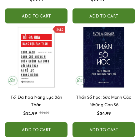
ADD TO CART
ADD TO CART
SALE
Tối Đa Hóa Năng Lực Bản
Thần Số Học: Sức Mạnh Của
Thân
Những Con Số
$21.99
$24.00
$24.99
ADD TO CART
ADD TO CART