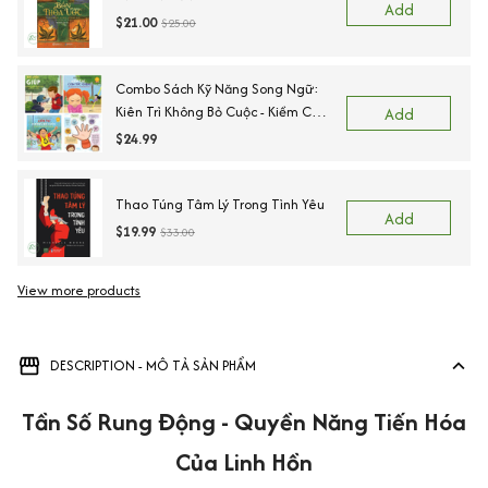
Add
$21.00
$25.00
Combo Sách Kỹ Năng Song Ngữ:
Kiên Trì Không Bỏ Cuộc - Kiềm Chế
Add
Cơn Tức Giận - Ngõ Lời Khi Cần
$24.99
Giúp - Sẵn Sàng Để Đến Trường.
Thao Túng Tâm Lý Trong Tình Yêu
Add
$19.99
$33.00
View more products
DESCRIPTION - MÔ TẢ SẢN PHẨM
Tần Số Rung Động - Quyền Năng Tiến Hóa
Của Linh Hồn