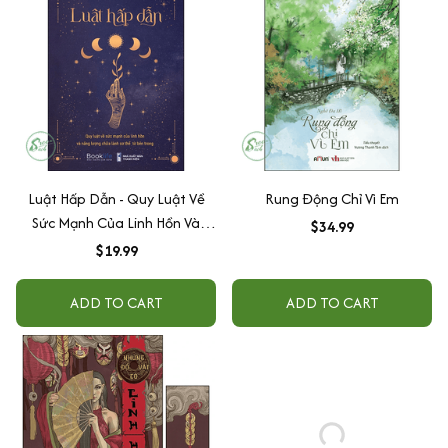
Luật Hấp Dẫn - Quy Luật Về
Rung Động Chỉ Vì Em
Sức Mạnh Của Linh Hồn Và
$34.99
Năng Lượng Chữa Lành Cơ
$19.99
Thể Từ Bên Trong
ADD TO CART
ADD TO CART