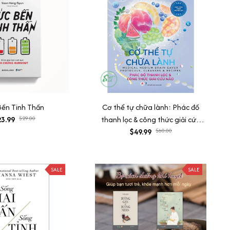
Bền Tinh Thần
Cơ thể tự chữa lành: Phác đồ
3.99
$29.00
thanh lọc & công thức giải cứu
$49.99
não
$60.00
SALE
SALE