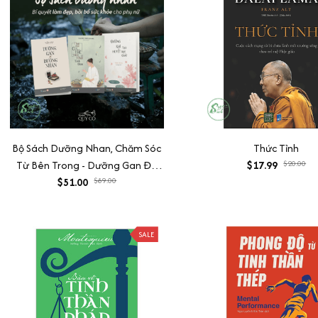
Bộ Sách Dưỡng Nhan, Chăm Sóc
Thức Tỉnh
Từ Bên Trong - Dưỡng Gan Để
$17.99
$20.00
Dưỡng Nhan + Dưỡng Khí Huyết
$51.00
$89.00
Tạo Khí Chất + Thải Độc Cơ Thể,
Thức Tỉnh Tinh Thần
SALE