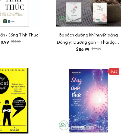
ấn - Sống Tỉnh Thức
Bộ sách dưỡng khí huyết bằng
0.99
$35.00
Đông y: Dưỡng gan + Thải độc +
Tinh hoa đông y + Khí huyết
$86.99
$99.00
SALE