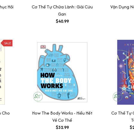
hục Hồi
Cơ Thể Tự Chữa Lành: Giải Cứu
Vận Dụng N
Gan
$40.99
SALE
h Cho
How The Body Works - Hiểu Hết
Cơ Thể Tự 
Về Cơ Thể
T
$32.99
$2