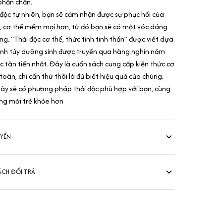
phấn chấn.
i độc tự nhiên, bạn sẽ cảm nhận được sự phục hồi của
t, cơ thể mềm mại hơn, từ đó bạn sẽ có một vóc dáng
ng. “Thải độc cơ thể, thức tỉnh tinh thần” được viết dựa
tinh túy dưỡng sinh được truyền qua hàng nghìn năm
 tân tiến nhất. Đây là cuốn sách cung cấp kiến thức cơ
àn, chỉ cần thử thôi là đủ biết hiệu quả của chúng.
ày sẽ có phương pháp thải độc phù hợp với bạn, cùng
ng mới trẻ khỏe hơn
UYỂN
ÁCH ĐỔI TRẢ