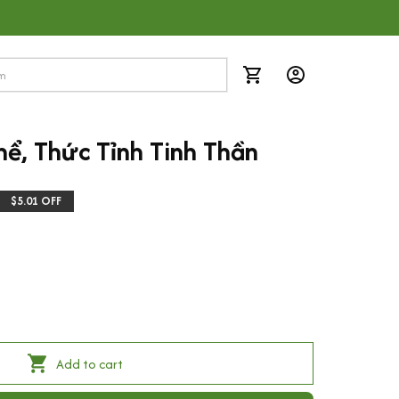
hể, Thức Tỉnh Tinh Thần
$5.01 OFF
Add to cart