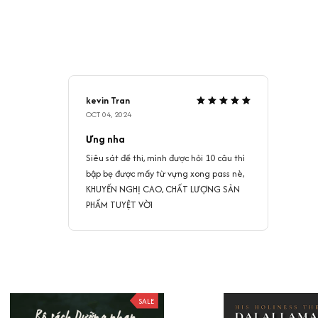
kevin Tran
OCT 04, 2024
Ưng nha
Siêu sát đề thi, mình được hỏi 10 câu thì
bập bẹ được mấy từ vựng xong pass nè,
KHUYẾN NGHỊ CAO, CHẤT LƯỢNG SẢN
PHẨM TUYỆT VỜI
SALE