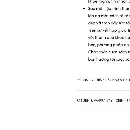
khỏe mạnh, tinh thần 
Sau một liệu trình thả
làn da một cách rõ rệ
đẹp và tràn đầy sức số
trên sự kết hợp giữa 
với thành quả khoa học
bản, phương pháp an to
Chắc chắn cuốn sách n
bạn hướng tới cuộc số
SHIPPING - CHÍNH SÁCH VẬN CH
RETURN & WARRANTY - CHÍNH S