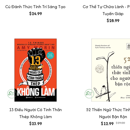
Cú Đánh Thức Tỉnh Trí Sáng Tạo
Cơ Thể Tự Chữa Lành - P
$24.99
Tuyến Giáp
$28.99
13 Điều Người Có Tinh Thần
52 Thiền Ngữ Thức Tỉn
Thép Không Làm
Người Bận Rộn
$23.99
$12.99
$19.00