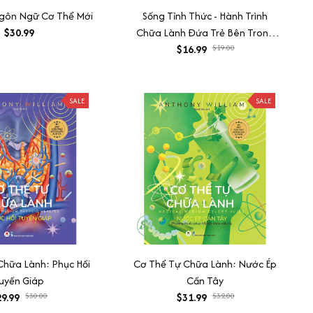
gôn Ngữ Cơ Thể Mới
Sống Tỉnh Thức - Hành Trình
$30.99
Chữa Lành Đứa Trẻ Bên Trong
$16.99
Bạn
$19.00
SALE
SALE
Chữa Lành: Phục Hồi
Cơ Thể Tự Chữa Lành: Nước Ép
uyến Giáp
Cần Tây
9.99
$30.00
$31.99
$32.00