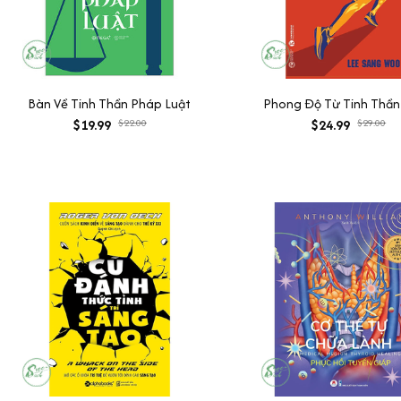
Bàn Về Tinh Thần Pháp Luật
Phong Độ Từ Tinh Thần
$19.99
$22.00
$24.99
$29.00