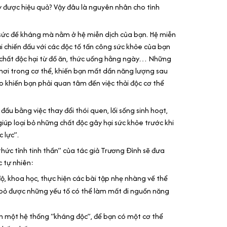
 được hiệu quả? Vậy đâu là nguyên nhân cho tình
sức đề kháng mà nằm ở hệ miễn dịch của bạn. Hệ miễn
i chiến đấu với các độc tố tấn công sức khỏe của bạn
 chất độc hại từ đồ ăn, thức uống hằng ngày… Những
 nơi trong cơ thể, khiến bạn mất dần năng lượng sau
do khiến bạn phải quan tâm đến việc thải độc cơ thể
đầu bằng việc thay đổi thói quen, lối sống sinh hoạt,
iúp loại bỏ những chất độc gây hại sức khỏe trước khi
 lực”.
thức tỉnh tinh thần” của tác giả Trương Đình sẽ đưa
c tự nhiên:
ộ, khoa học, thực hiện các bài tập nhẹ nhàng về thể
ại bỏ được những yếu tố có thể làm mất đi nguồn năng
 một hệ thống “kháng độc”, để bạn có một cơ thể