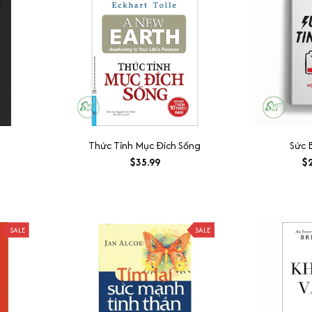
Thức Tỉnh Mục Đích Sống
Sức 
$35.99
$2
SALE
SALE