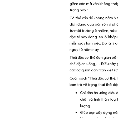
giảm cân mà vẫn không thấy
trạng này?
Có thể vấn đề không nằm ở 
dịch đang quá bận rộn vì phả
từ môi trường ô nhiễm, hóa
độc tố này đang len lỏi khắp
mỗi ngày làm việc. Đó là lý 
ngay từ hôm nay.
Thải độc cơ thể đơn giản bắt 
chế độ ăn uống,… Điều này g
các cơ quan dần “cạn kiệt sức
Cuốn sách “Thải độc cơ thể, 
bạn trở về trạng thái thải độ
Chỉ dẫn ăn uống điều đ
chất và tinh thần, lo
lượng
Giúp bạn xây dựng nên