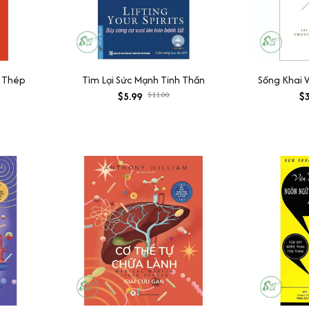
 Thép
Tìm Lại Sức Mạnh Tinh Thần
Sống Khai V
$5.99
$11.00
$3