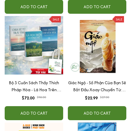
Thêm Về Trái Tim
ADD TO CART
ADD TO CART
SALE
SALE
Bộ 3 Cuốn Sách Thầy Thích
Giác Ngộ - Số Phận Của Bạn Sẽ
Pháp Hòa - Lá Hoa Trên
Bắt Đầu Xoay Chuyển Từ
Đường Về + Con Đường
Cuốn Sách Này
$72.00
$98.00
$22.99
$27.00
Chuyển Hóa + Chia Sẻ Từ Trái
Tim (tặng túi vải canvas + lá
ADD TO CART
ADD TO CART
bồ đề)