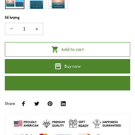
Số lượng
Add to cart
Buy now
Share