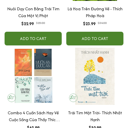
Nuôi Dạy Con Bằng Trái Tim
Lá Hoa Trên Đường Về - Thích
Của Một Vị Phật
Pháp Hoà
$22.99
$25.00
$23.99
$34.00
ADD TO CART
ADD TO CART
Combo 4 Cuốn Sách Hay Về
Trái Tim Mặt Trời- Thích Nhất
Cuộc Sống Của Thầy Thích
Hạnh
Nhất Hạnh
$63.99
$50.99