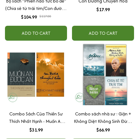
Bộ sách "Phiền não tức bồ đề"
Con Đường Chuyển Hóa
(Chia sẻ từ trái tim/Con đường
$17.99
chuyển hóa/Hiểu về trái
$104.99
$117.00
tim/Giận)
ADD TO CART
ADD TO CART
Combo Sách Của Thiền Sư
Combo sách nhà sư : Giận +
Thích Nhất Hạnh - Muốn An
Không Diệt Không Sinh Đừng
Được An và Con Đường
Sợ Hãi ( Thích Nhất Hạnh ) +
$31.99
$66.99
Chuyển Hóa
Chia Sẻ Từ Trái Tim + Hiểu