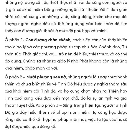
những nội dung cốt lõi, thiết thực nhất với đời sống con người và
lý giải các khái niệm bằng những ngôn từ “thuần Việt”, đơn giản
nhất có thể cùng với những ví dụ sống động, khiến cho mọi đối
tượng người nghe đều có thể ứng dụng vào bản thân để tìm
thấy con đường giải thoát ở mức độ phù hợp với mình.
Ở phần 1-
Con đường chân chánh
, cách tiếp cận của thầy khiến
cho giáo lý và các phương pháp tu tập như Bát Chánh đạo, Tứ
thần túc, Thất giác chi, v.v… trở nên dễ hiểu, thiết thực, và có thể
áp dụng. Chúng ta nhận ra giáo lý nhà Phật không còn là những
khái niệm, pháp môn xa vời.
Ở phần 2 –
Mười phương sen nở
, những người lâu nay thực hành
thiền và chưa biết nhiều về Tịnh Độ hiểu được ý nghĩa thâm sâu
của khái niệm cõi Tịnh độ, và họ cũng chợt nhận ra Thiền hay
Tịnh cuối cùng đều đưa đến một chỗ, đó là sự an tịnh và giải
thoát tuyệt đối. Và ở phần 3 –
Sống trong hiện tại
, người tu Tịnh
Độ giờ đây hiểu thêm về pháp môn thiền. Họ cũng học được
rằng nếu có thể kết hợp hai pháp môn này, việc tu tập của họ sẽ
đạt được hiệu quả đáng kể.