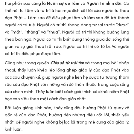
Hai phần sau cùng là
Muôn sự do tâm
và
Người trí nhìn đời
. Có
thể nói tu tâm và tu trí là hai mục đích cốt lõi của người tu theo
đạo Phật – Làm sao để điều phục tâm và làm sao để trở thành
người có trí tuệ. Người có trí thì thong dong tự tại trước “được”
và “mất”, “thắng” và “thua”. Người có trí thì không buông lung
theo bản ngã. Người có trí thì biết dung thông giữa đời sống thế
gian và sự giải thoát rốt ráo. Người có trí thì có từ bi. Và người
có trí thì điều phục được tâm.
Cũng như trong quyển
Chia sẻ từ trái tim
và trong mọi bài pháp
thoại, thầy luôn khéo léo lồng ghép giáo lý của đạo Phật vào
các câu chuyện kể, giúp người nghe liên hệ được tư tưởng thâm
sâu của đạo Phật với những vấn đề thân thuộc trong cuộc sống
của chính mình. Thầy luôn biết cách giải thích các khái niệm Phật
học cao siêu theo một cách đơn giản nhất.
Bất luận giảng kinh nào, thầy cũng đều hướng Phật tử quay về
gốc rễ của đạo Phật, hướng đến những điều cốt lõi, thiết yếu
nhất, để người nghe không bị lạc lối trong mê cung của giáo lý,
kinh luận.