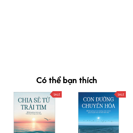
kevin Tran
OCT 04, 2024
Ưng nha
Siêu sát đề thi, mình được hỏi 10 câu thì bập bẹ được mấy từ
vựng xong pass nè, KHUYẾN NGHỊ CAO, CHẤT LƯỢNG SẢN PHẨM
TUYỆT VỜI
Có thể bạn thích
SALE
SALE