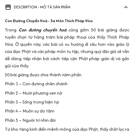
DESCRIPTION - MÔ TẢ SẢN PHẨM
Con Đường Chuyển Hoá - Sa Môn Thích Pháp Hòa
Trong
Con đường chuyển hoá
cũng gồm 50 bài giảng được
tuyển chọn từ hàng trăm bài pháp thoại của thầy Thích Pháp
Hòa. Ở quyển này, các bài có xu hướng đi sâu hơn vào giáo lý
của đạo Phật và các pháp môn tu tập, nhưng quý độc giả sẽ vẫn
dễ dàng tiếp nhận bởi cách tiếp cận Phật pháp giản dị và gần
gũi của thầy.
50 bài giảng được chia thành năm phần.
Phần 1 – Con đường chân chánh
Phần 2 – Mười phương sen nở
Phần 3 – Sống trong hiện tại
Phần 4 – Muôn sự do tâm
Phần 5 – Người trí nhìn đời
Từ kho tàng kinh điển mênh mông của đạo Phật, thầy chắt lọc ra