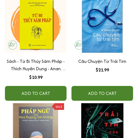
Sách - Từ Bi Thủy Sám Pháp -
Câu Chuyện Từ Trái Tim
Thích Huyền Dung - Anan
$21.99
Books
$10.99
ADD TO CART
ADD TO CART
SALE