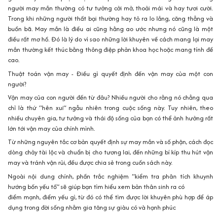
người may mắn thường có tư tưởng cởi mở, thoải mái và hay tươi cười.
Trong khi những người thất bại thường hay tỏ ra lo lắng, căng thẳng và
buồn bã. May mắn là điều ai cũng hằng ao ước nhưng nó cũng là một
điều rất mơ hồ. Đó là lý do vì sao những lời khuyên về cách mang lại may
mắn thường kết thúc bằng thông điệp phản khoa học hoặc mang tính đề
cao.
Thuật toán vận may - Điều gì quyết định đến vận may của một con
người?
Vận may của con người đến từ đâu? Nhiều người cho rằng nó chẳng qua
chỉ là thứ “hên xui” ngẫu nhiên trong cuộc sống này. Tuy nhiên, theo
nhiều chuyên gia, tư tưởng và thái độ sống của bạn có thể ảnh hưởng rất
lớn tới vận may của chính mình.
Từ những nguyên tắc cơ bản quyết định sự may mắn và số phận, cách đọc
dòng chảy tài lộc và chuẩn bị cho tương lai, đến những bí kíp thu hút vận
may và tránh vận rủi, đều được chia sẻ trong cuốn sách này.
Ngoài nội dung chính, phần trắc nghiệm “kiểm tra phân tích khuynh
hướng bốn yếu tố” sẽ giúp bạn tìm hiểu xem bản thân sinh ra có
điểm mạnh, điểm yếu gì, từ đó có thể tìm được lời khuyên phù hợp để áp
dụng trong đời sống nhằm gia tăng sự giàu có và hạnh phúc