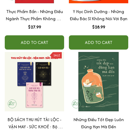
Thực Phẩm Bẩn - Những Điều
Y Học Dinh Dưỡng - Những
Ngành Thực Phẩm Không Nói
Điều Bác Sĩ Không Nói Với Bạn
Với Bạn
$27.99
$28.99
ADD TO CART
ADD TO CART
SALE
BỘ SÁCH THU HÚT TÀI LỘC -
Những Điều Tốt Đẹp Luôn
VẬN MAY - SỨC KHOẺ : Bộ 3
Đúng Hạn Mà Đến