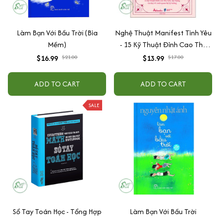
Làm Bạn Với Bầu Trời (Bìa
Nghệ Thuật Manifest Tình Yêu
Mềm)
- 15 Kỹ Thuật Đỉnh Cao Thu
Hút, Tạo Dựng Và Duy Trì Mối
$16.99
$21.00
$13.99
$17.00
Quan Hệ Lý Tưởng
ADD TO CART
ADD TO CART
SALE
Sổ Tay Toán Học - Tổng Hợp
Làm Bạn Với Bầu Trời