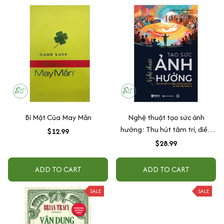
Bí Mật Của May Mắn
Nghệ thuật tạo sức ảnh
hưởng: Thu hút tâm trí, điều
$12.99
hướng cảm xúc và thúc đẩy
$28.99
hành vi
ADD TO CART
ADD TO CART
SALE
SALE