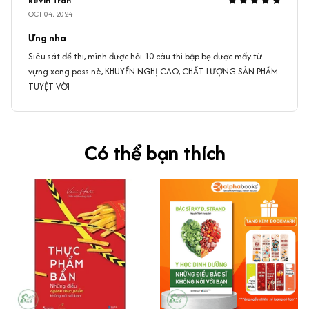
kevin Tran
OCT 04, 2024
Ưng nha
Siêu sát đề thi, mình được hỏi 10 câu thì bập bẹ được mấy từ
vựng xong pass nè, KHUYẾN NGHỊ CAO, CHẤT LƯỢNG SẢN PHẨM
TUYỆT VỜI
Có thể bạn thích