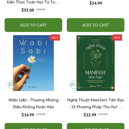
Kiến Thức Toán Học Từ Toán
$34.99
Lớp 4 Đến Toán Tớp 9
$53.00
$58.00
ADD TO CART
ADD TO CART
SALE
SALE
Wabi Sabi - Thương Những
Nghệ Thuật Manifest Tiền Bạc
Điều Không Hoàn Hảo
- 15 Phương Pháp Thu Hút Sự
Giàu Có, Thành Công Và Thịnh
$16.99
$19.00
$13.99
$17.00
Vượng