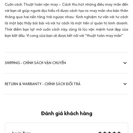
Cuốn sách Thuật toán vận may – Cách thu hút những điều may mắn đến
với bạn sẽ giúp người đọc hiểu rõ được cách tạo ra may mắn cho bản thân
thông qua hai nền tảng trái ngược nhau: Kinh nghiệm tư vấn với tư cách
là một bậc thầy bói bài và với tư cách là một tiến sĩ quản trị kinh doanh.
Thời điểm bạn lạt mở cuốn sách này, cũng là lúc vận mệnh tươi đẹp của
bạn bắt đầu. Vì song của bạn sẽ được kết nối với “thuật toán may mắn”
SHIPPING - CHÍNH SÁCH VẬN CHUYỂN
RETURN & WARRANTY - CHÍNH SÁCH ĐỔI TRẢ
Đánh giá khách hàng