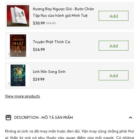
Hương Bay Ngược Gió - Bước Chân
Tập Học của hành giả Minh Tuệ
Add
$30.99
$36.00
Truyện Phật Thích Ca
Add
$16.99
Linh Hồn Song Sinh
Add
$19.99
View more products
DESCRIPTION - MÔ TẢ SẢN PHẨM
Không ai sinh ra đã may mắn hoặc đen đủi. Vận may cũng chẳng phải thứ
gì thần kỳ mà nó phụ thuộc vào quan điểm của mỗi người. Có những