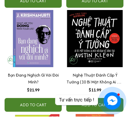
ADD TO CART
ADD TO CART
Bạn Đang Nghịch Gì Với Đời
Nghệ Thuật Đánh Cắp Ý
Mình?
Tưởng (10 Bí Mật Không Ai Nói
Với Bạn Về Sáng Tạo)
$21.99
$11.99
Tư vấn trực tiếp !
ADD TO CART
ADD TO CART
SALE