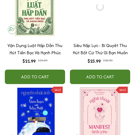
Vận Dụng Luật Hấp Dẫn Thu
Siêu Hấp Lực - Bí Quyết Thu
Hút Tiền Bạc Và Hạnh Phúc
Hút Bất Cứ Thứ Gì Bạn Muốn
$21.99
$24.00
$23.99
$26.00
ADD TO CART
ADD TO CART
SALE
SALE