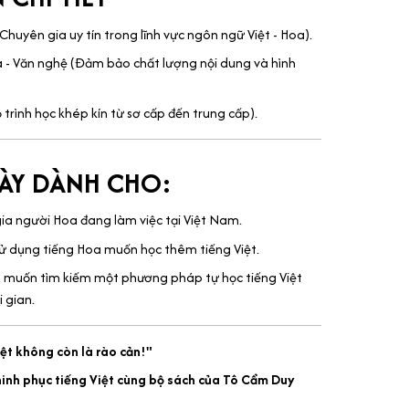
huyên gia uy tín trong lĩnh vực ngôn ngữ Việt - Hoa).
 - Văn nghệ (Đảm bảo chất lượng nội dung và hình
 trình học khép kín từ sơ cấp đến trung cấp).
NÀY DÀNH CHO:
a người Hoa đang làm việc tại Việt Nam.
 sử dụng tiếng Hoa muốn học thêm tiếng Việt.
oa muốn tìm kiếm một phương pháp tự học tiếng Việt
i gian.
iệt không còn là rào cản!"
hinh phục tiếng Việt cùng bộ sách của Tô Cẩm Duy