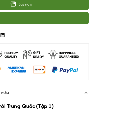
Buy now
N PHẨM
ời Trung Quốc (Tập 1)