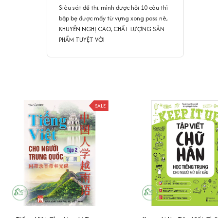
Siêu sát đề thi, mình được hỏi 10 câu thì
bập bẹ được mấy từ vựng xong pass nè,
KHUYẾN NGHỊ CAO, CHẤT LƯỢNG SẢN
PHẨM TUYỆT VỜI
SALE