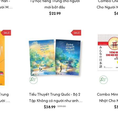
 Hán -
Tự học tiếng Trung cho người
Combo Chin
ười Mới
mới bắt đầu
Cho Người 
$22.99
Sách Giáo 
$6
Sách Bài H
Cuốn) + Tự
Trung cho
SALE
SALE
Trung
Tiểu Thuyết Trung Quốc - Bộ 2
Combo Minn
ười Mới
Tập Không có người như anh -
Nhật Cho M
Tuế Kiến (Sách Ngôn Tình)
$38.99
$39.00
Sơ Cấp 1: B
$3
Dịch Và G