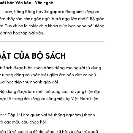
xuất bản Văn hóa - Văn nghệ
ài Loan, Hồng Kông hay Singapore đang sinh sống và
ảm thấy rào cản ngôn ngữ là trở ngại lớn nhất? Bộ giáo
ẩm Duy chính là chiếc chìa khóa giúp bạn nghe nói tiếng
ộ trình học tập bài bản.
BẬT CỦA BỘ SÁCH
t:
Sách được biên soạn dành riêng cho người sử dụng
ự tương đồng và khác biệt giữa âm hán việt và ngữ
ười học tiếp thu nhanh gấp đôi.
ội dung được làm mới, bổ sung các từ vựng hiện đại,
hực tế trong đời sống và công việc tại Việt Nam hiện
ện:
*
Tập 1:
Làm quen với hệ thống ngữ âm (thanh
và các mẫu câu chào hỏi.
ốn từ về các chủ đề đời sống, xã hội và cấu trúc ngữ