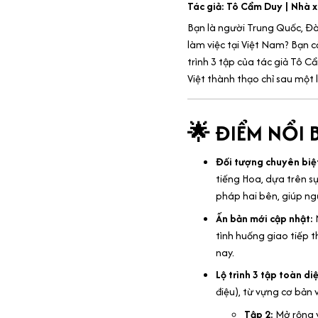
Tác giả: Tô Cẩm Duy | Nhà 
Bạn là người Trung Quốc, Đ
làm việc tại Việt Nam? Bạn c
trình 3 tập của tác giả Tô C
Việt thành thạo chỉ sau một l
🌟 ĐIỂM NỔI 
Đối tượng chuyên biệ
tiếng Hoa, dựa trên s
pháp hai bên, giúp ng
Ấn bản mới cập nhật:
N
tình huống giao tiếp t
nay.
Lộ trình 3 tập toàn di
điệu), từ vựng cơ bản 
Tập 2:
Mở rộng v