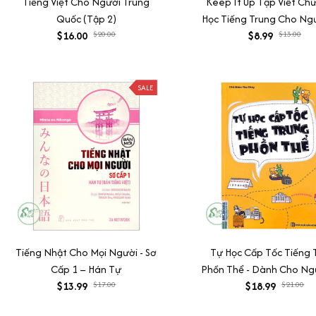
Tiếng Việt Cho Người Trung
Keep It Up Tập Viết Chữ
Quốc (Tập 2)
Học Tiếng Trung Cho Ng
$16.00
$20.00
$8.99
Bắt Đầu
$13.00
SALE
Tiếng Nhật Cho Mọi Người - Sơ
Tự Học Cấp Tốc Tiếng 
Cấp 1 – Hán Tự
Phồn Thể - Dành Cho Ng
$13.99
$17.00
$18.99
Bắt Đầu
$21.00