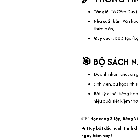
Tác giả:
Tô Cẩm Duy (C
Nhà xuất bản:
Văn hóa
thức in ấn).
Quy cách:
Bộ 3 tập (Lộ
🎯 BỘ SÁCH 
Doanh nhân, chuyên gi
Sinh viên, du học sinh
Bất kỳ ai nói tiếng H
hiệu quả, tiết kiệm thờ
👉
"Học xong 3 tập, tiếng V
🔥
Hãy bắt đầu hành trình c
ngay hôm nay!