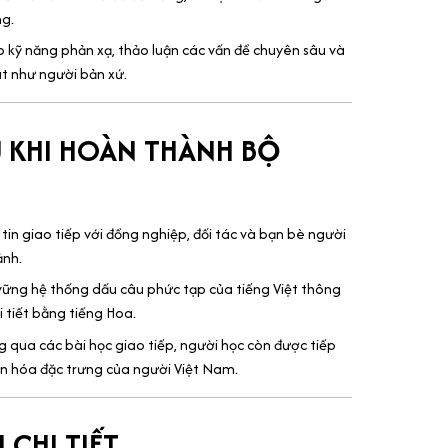
g.
kỹ năng phản xạ, thảo luận các vấn đề chuyên sâu và
át như người bản xứ.
U KHI HOÀN THÀNH BỘ
tin giao tiếp với đồng nghiệp, đối tác và bạn bè người
ảnh.
ng hệ thống dấu câu phức tạp của tiếng Việt thông
 tiết bằng tiếng Hoa.
 qua các bài học giao tiếp, người học còn được tiếp
ăn hóa đặc trưng của người Việt Nam.
 CHI TIẾT