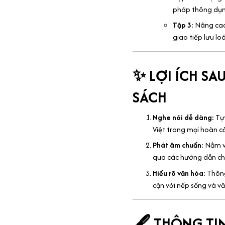
pháp thông dụn
Tập 3:
Nâng cao 
giao tiếp lưu lo
✨ LỢI ÍCH SA
SÁCH
Nghe nói dễ dàng:
Tự 
Việt trong mọi hoàn c
Phát âm chuẩn:
Nắm vữ
qua các hướng dẫn chi
Hiểu rõ văn hóa:
Thông
cận với nếp sống và v
🖋️ THÔNG TIN