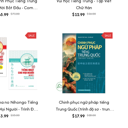
h Phục Tiếng Trung
Vui Học Tiếng Trung - Tập Viết
Mới Bắt Đầu - Combo
Chữ Hán
Trình Chuẩn HSK 1 -
5.99
$71.00
$12.99
$16.00
ọc Và Bài Tập (Bộ 2
 học phát âm Tiếng
 người mới bắt đầu
SALE
SALE
a no Nihongo Tiếng
Chinh phục ngữ pháp tiếng
ọi Người - Trình Độ
Trung Quốc (trình độ sơ - trung
ản Tiếng Nhật + Bản
3.99
$35.00
$17.99
cấp)
$20.00
iải Thích Ngữ Pháp