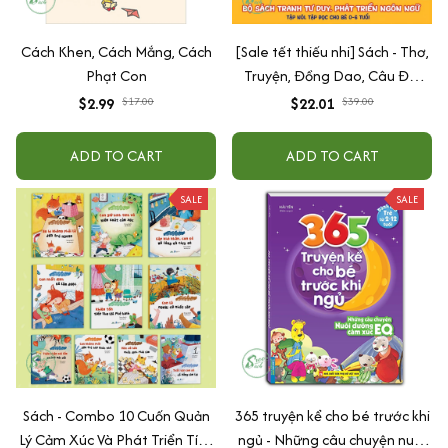
Cách Khen, Cách Mắng, Cách
[Sale tết thiếu nhi] Sách - Thơ,
Phạt Con
Truyện, Đồng Dao, Câu Đố,
Tập Nói Tập Đọc Cho Bé 0-6
$2.99
$17.00
$22.01
$39.00
Tuổi - Combo 4 Quyển
ADD TO CART
ADD TO CART
SALE
SALE
Sách - Combo 10 Cuốn Quản
365 truyện kể cho bé trước khi
Lý Cảm Xúc Và Phát Triển Tính
ngủ - Những câu chuyện nuôi