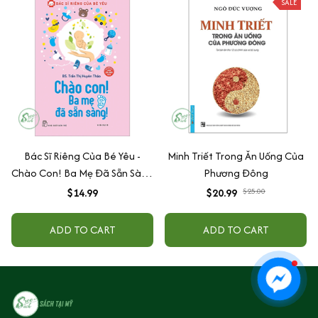
SALE
Bác Sĩ Riêng Của Bé Yêu -
Minh Triết Trong Ăn Uống Của
Chào Con! Ba Mẹ Đã Sẵn Sàng
Phương Đông
(Tái Bản)
$14.99
$20.99
$25.00
ADD TO CART
ADD TO CART