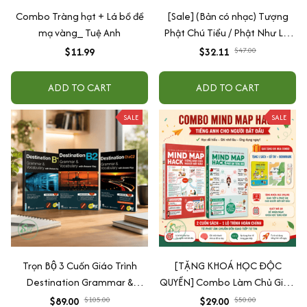
Combo Tràng hạt + Lá bồ đề
[Sale] (Bản có nhạc) Tượng
mạ vàng_ Tuệ Anh
Phật Chú Tiểu / Phật Như Lai
Gõ Mõ Tụng Kinh Có 6 Bài
$11.99
$32.11
$47.00
Nhạc (Ship 4-7 ngày)
ADD TO CART
ADD TO CART
SALE
SALE
Trọn Bộ 3 Cuốn Giáo Trình
[TẶNG KHOÁ HỌC ĐỘC
Destination Grammar &
QUYỀN] Combo Làm Chủ Giao
Vocabulary B1, B2 và C1&C2 (
Tiếp: Sách Mindmap Giao Tiếp
$89.00
$105.00
$29.00
$50.00