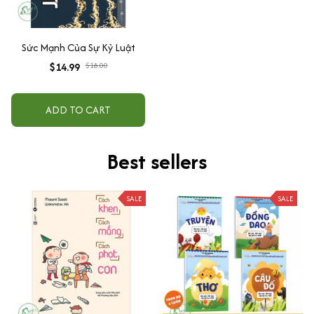
Sức Mạnh Của Sự Kỷ Luật
$14.99
$18.00
ADD TO CART
Best sellers
SALE
SALE