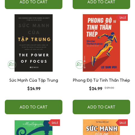
ADD TO CART
ADD TO CART
SALE
Sức Mạnh Của Tập Trung
Phong Độ Từ Tinh Thần Thép
$24.99
$24.99
$29.00
ADD TO CART
ADD TO CART
SALE
SALE