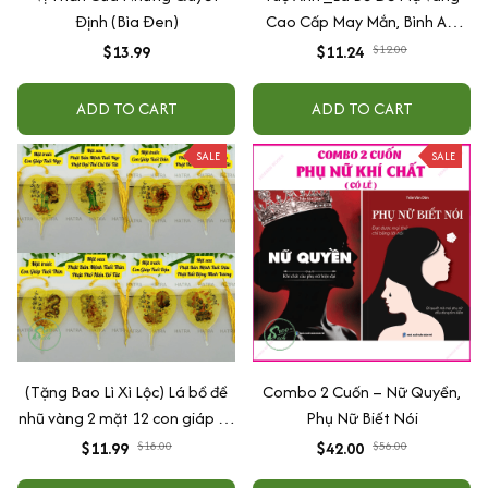
Định (Bìa Đen)
Cao Cấp May Mắn, Bình An,
Chiêu Tài Lộc
$13.99
$11.24
$12.00
ADD TO CART
ADD TO CART
SALE
SALE
(Tặng Bao Lì Xì Lộc) Lá bồ đề
Combo 2 Cuốn – Nữ Quyền,
nhũ vàng 2 mặt 12 con giáp và
Phụ Nữ Biết Nói
phật bản mệnh, để ốp lưng
$11.99
$18.00
$42.00
$56.00
điện thoại, treo xe ô tô đã khai