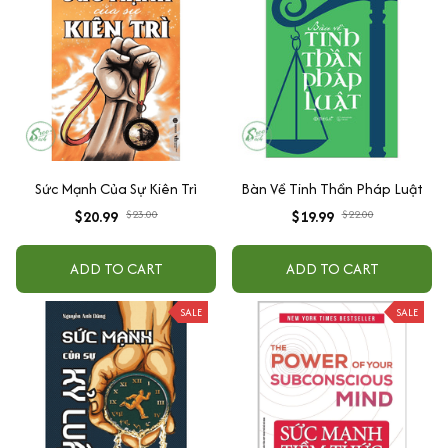
Sức Mạnh Của Sự Kiên Trì
Bàn Về Tinh Thần Pháp Luật
$20.99
$23.00
$19.99
$22.00
ADD TO CART
ADD TO CART
SALE
SALE