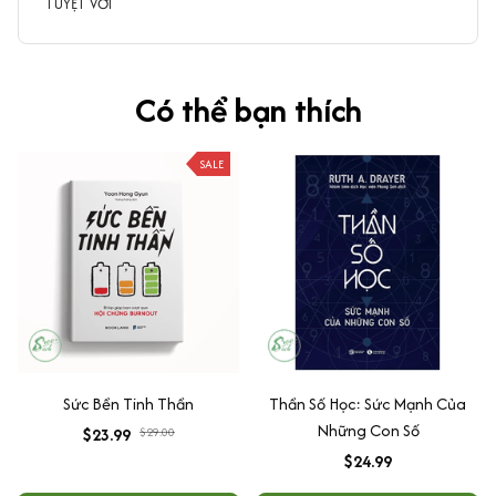
TUYỆT VỜI
Có thể bạn thích
SALE
Sức Bền Tinh Thần
Thần Số Học: Sức Mạnh Của
Những Con Số
$23.99
$29.00
$24.99