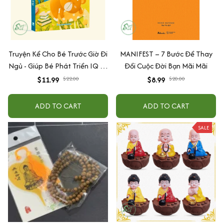
Truyện Kể Cho Bé Trước Giờ Đi
MANIFEST – 7 Bước Để Thay
Ngủ - Giúp Bé Phát Triển IQ Và
Đổi Cuộc Đời Bạn Mãi Mãi
EQ
$11.99
$22.00
$8.99
$20.00
ADD TO CART
ADD TO CART
SALE