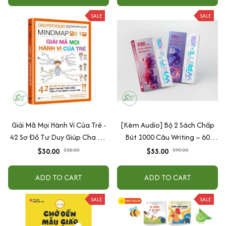
SALE
SALE
Giải Mã Mọi Hành Vi Của Trẻ -
[Kèm Audio] Bộ 2 Sách Chấp
42 Sơ Đồ Tư Duy Giúp Cha Mẹ
Bút 1000 Câu Writing – 60
Thấu Hiểu Tâm Lý Và Hành Vi
Ngày Gieo Trồng Tư Duy
$30.00
$38.00
$55.00
$90.00
Của Con
Writing- Cải Thiện Kỹ Năng Viết
ADD TO CART
ADD TO CART
SALE
SALE