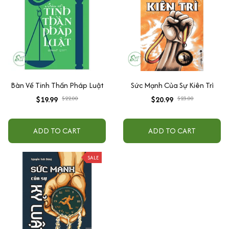
Bàn Về Tinh Thần Pháp Luật
Sức Mạnh Của Sự Kiên Trì
$19.99
$22.00
$20.99
$23.00
ADD TO CART
ADD TO CART
SALE