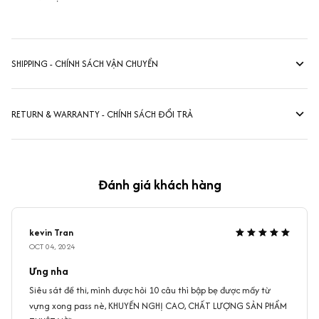
SHIPPING - CHÍNH SÁCH VẬN CHUYỂN
RETURN & WARRANTY - CHÍNH SÁCH ĐỔI TRẢ
Đánh giá khách hàng
kevin Tran
OCT 04, 2024
Ưng nha
Siêu sát đề thi, mình được hỏi 10 câu thì bập bẹ được mấy từ
vựng xong pass nè, KHUYẾN NGHỊ CAO, CHẤT LƯỢNG SẢN PHẨM