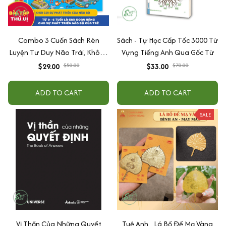
Combo 3 Cuốn Sách Rèn
Sách - Tự Học Cấp Tốc 3000 Từ
Luyện Tư Duy Não Trái, Không
Vựng Tiếng Anh Qua Gốc Từ
Não Phải - Đánh Thức Tiềm
$29.00
$50.00
$33.00
$70.00
Năng Trí Tuệ Cho Bé (3-6 Tuổi)
ADD TO CART
ADD TO CART
SALE
Vị Thần Của Những Quyết
Tuệ Anh _Lá Bồ Đề Mạ Vàng