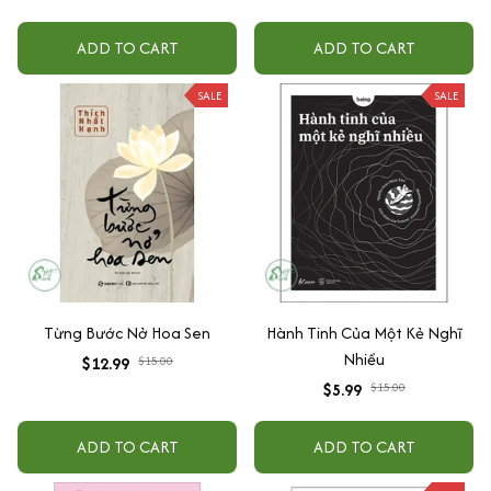
Lẻ Tùy Chọn )
+ Hack Phát Âm Tiếng Anh
Cho Người Mới Bắt Đầu
ADD TO CART
ADD TO CART
SALE
SALE
Từng Bước Nở Hoa Sen
Hành Tinh Của Một Kẻ Nghĩ
Nhiều
$12.99
$15.00
$5.99
$15.00
ADD TO CART
ADD TO CART