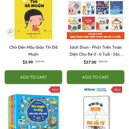
Chờ Đến Mẫu Giáo Thì Đã
Sách Ehon - Phát Triển Toàn
Muộn
Diện Cho Bé 0 - 6 Tuổi - Sách
Song Ngữ Việt - Anh
$5.99
$15.00
$37.00
$55.00
ADD TO CART
ADD TO CART
SALE
SALE