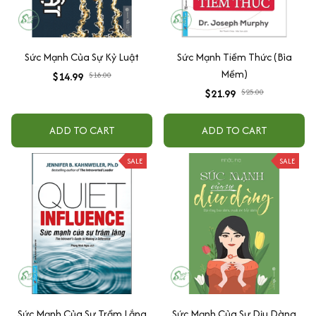
Sức Mạnh Của Sự Kỷ Luật
Sức Mạnh Tiềm Thức (Bìa
Mềm)
$14.99
$18.00
$21.99
$25.00
ADD TO CART
ADD TO CART
SALE
SALE
Sức Mạnh Của Sự Trầm Lắng
Sức Mạnh Của Sự Dịu Dàng