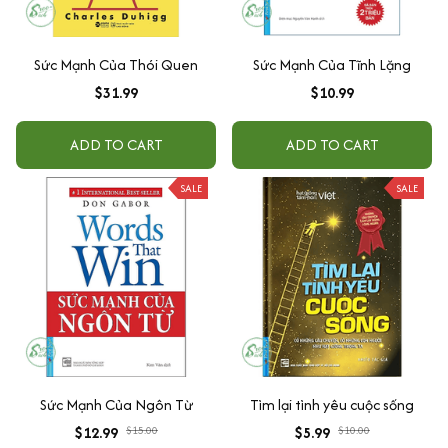
Sức Mạnh Của Thói Quen
Sức Mạnh Của Tĩnh Lặng
$31.99
$10.99
ADD TO CART
ADD TO CART
SALE
SALE
Sức Mạnh Của Ngôn Từ
Tìm lại tình yêu cuộc sống
$12.99
$15.00
$5.99
$10.00