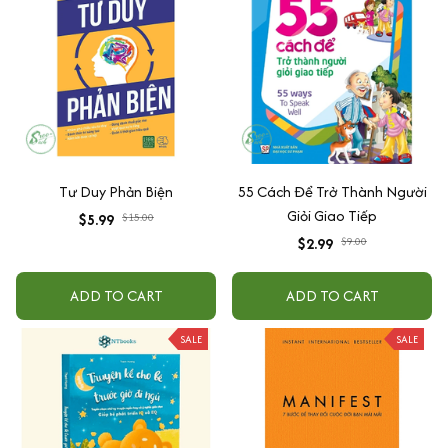
Tư Duy Phản Biện
55 Cách Để Trở Thành Người
Giỏi Giao Tiếp
$5.99
$15.00
$2.99
$9.00
ADD TO CART
ADD TO CART
SALE
SALE