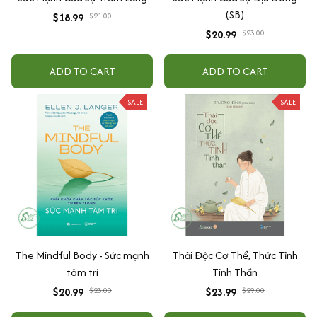
(SB)
$18.99
$21.00
$20.99
$23.00
ADD TO CART
ADD TO CART
SALE
SALE
The Mindful Body - Sức mạnh
Thải Độc Cơ Thể, Thức Tỉnh
tâm trí
Tinh Thần
$20.99
$23.00
$23.99
$29.00