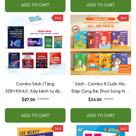
quang
ADD TO CART
ADD TO CART
SALE
SALE
Combo Sách (Tặng
Sách - Combo 8 Cuốn Hỏi -
5EB+KH.AI): Xây kênh tự động
Đáp Cùng Bé, Ehon Song Ngữ
AI Agent + AI siêu mạnh + 3
Việt - Anh - Dành Cho Bé Từ 0
$87.00
$130.00
$34.00
$56.00
cấp độ AI + Kiếm tiền Youtube
-3 Tuổi
+ Xu hướng
ADD TO CART
ADD TO CART
SALE
SALE