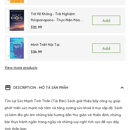
Trở Về Không - Trải Nghiệm
Ho'oponopono - Thực Hiện Hóa
Add
Những Phép Màu Trong Cuộc Sống
$21.99
Minh Triết Nội Tại
Add
$24.99
View more products
Vi
DESCRIPTION - MÔ TẢ SẢN PHẨM
Tìm Lại Sức Mạnh Tinh Thần (Tái Bản) Sách giới thiệu bảy công cụ giúp
phát triển sức mạnh nội tâm và tăng cường sức khoẻ ở mọi cấp độ. Sách
có kèm đĩa ghi âm những bài hướng dẫn thư giãn và thiền định, những
bài thực hành ngắn trong ngày và những suy nghĩ tích cực để vực dậy
tinh thần bạn.