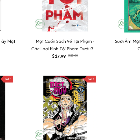
 Tây Mặt
Một Cuốn Sách Về Tội Phạm -
Sưởi Ấm Mặt
Các Loại Hình Tội Phạm Dưới Góc
Nhìn Tâm Lý Học
$17.99
$23.00
SALE
SALE