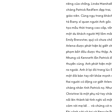
riêng của chồng, Linda Marshall
chàng Patrick Redfern đẹp trai,
giáo viên. Cùng ngụ trong khách
tá Barry, sĩ quan người Anh gố
tạo mẫu thời trang cao cấp, vố
một du khách người Mỹ lắm mồm
Emily Brewster, quý cô chưa ch
Arlena được phát hiện bị giết 
phạm bắt đầu được thu thập. Ar
Nhưng cả Kenneth lẫn Patrick đề
thuyền cùng. Anh phát hiện một 
ra ngoài. Anh ở lại đó trong lúc
một đôi bàn tay rất khỏe mạnh s
Hai người có động cơ giết Arlen
chàng nhân tình Patrick nọ. N
Christine là một phụ nữ tay chân
nổi lên thành kẻ tình nghi số m
cảm với mẹ kế… và chứng cớ n
Khi cảnh sát sở tại và Hercule Po