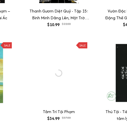
Phạm –
Thanh Gươm Diệt Quỷ - Tập 15:
Vườn Độc 
i Ác
Bình Minh Dâng Lên, Mặt Trời
Động Thế Gi
$10.99
Chiếu Rọi
$12.00
$4
SALE
SALE
Tâm Trí Tội Phạm
Thú Tội - T
$34.99
$37.00
tâm l