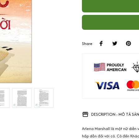
Share
DESCRIPTION - MÔ TẢ SẢ
Arlena Marshall là một nữ diễn 
hấp dẫn đối với cô. Cô đến Khá