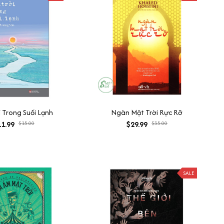
i Trong Suối Lạnh
Ngàn Mặt Trời Rực Rỡ
1.99
$15.00
$29.99
$35.00
SALE