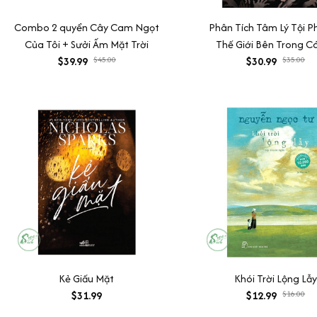
Combo 2 quyển Cây Cam Ngọt
Phân Tích Tâm Lý Tội 
Của Tôi + Sưởi Ấm Mặt Trời
Thế Giới Bên Trong Cá
$39.99
$45.00
$30.99
$35.00
Kẻ Giấu Mặt
Khói Trời Lộng Lẫy
$31.99
$12.99
$16.00