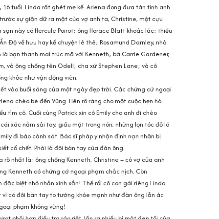
, 16 tuổi. Linda rất ghét mẹ kế. Arlena đong đưa tán tỉnh anh
 trước sự giận dữ ra mặt của vợ anh ta, Christine, một cựu
 sạn này có Hercule Poirot; ông Horace Blatt khoác lác; thiếu
c Ấn Độ về hưu hay kể chuyện lê thê; Rosamund Darnley, nhà
n là bạn thanh mai trúc mã với Kenneth; bà Carrie Gardener,
, và ông chồng tên Odell; cha xứ Stephen Lane; và cô
ồng khỏe như vận động viên.
chết vào buổi sáng của một ngày đẹp trời. Các chứng cứ ngoại
lena chèo bè đến Vũng Tiên rõ ràng cho một cuộc hẹn hò.
u tìm cô. Cuối cùng Patrick xin cô Emily cho anh đi chèo
cái xác nằm sải tay, giấu mặt trong nón, những lọn tóc đỏ ló
 Emily đi báo cảnh sát. Bác sĩ pháp y nhận định nạn nhân bị
iết cổ chết. Phải là đôi bàn tay của đàn ông.
a rõ nhất là: ông chồng Kenneth, Christine – cô vợ của anh
hưng Kenneth có chứng cớ ngoại phạm chắc nịch. Còn
 đặc biệt nhỏ nhắn xinh xắn! Thế rồi cô con gái riêng Linda
ột vì có đôi bàn tay to tướng khỏe mạnh như đàn ông lẫn ác
goại phạm không vững!
irot phối hợp điều tra ráo riết, lần ra nhiều bí mật đen tối của