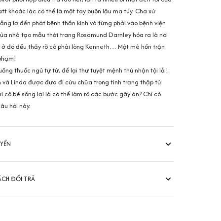
tt khoác lác có thể là một tay buôn lậu ma túy. Cha xứ
ẳng lơ đến phát bệnh thần kinh và từng phải vào bệnh viện
 của nhà tạo mẫu thời trang Rosamund Darnley hóa ra là nói
 ở đó đều thấy rõ cô phải lòng Kenneth… Một mê hồn trận
 phạm!
ống thuốc ngủ tự tử, để lại thư tuyệt mệnh thú nhận tội lỗi!
 và Linda được đưa đi cứu chữa trong tình trạng thập tử
i cô bé sống lại là có thể làm rõ các bước gây án? Chỉ có
câu hỏi này.
UYỂN
ÁCH ĐỔI TRẢ