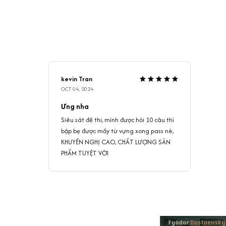
kevin Tran
OCT 04, 2024
Ưng nha
Siêu sát đề thi, mình được hỏi 10 câu thì
bập bẹ được mấy từ vựng xong pass nè,
KHUYẾN NGHỊ CAO, CHẤT LƯỢNG SẢN
PHẨM TUYỆT VỜI