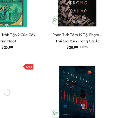
 Trời: Tập 2 Của Cây
Phân Tích Tâm Lý Tội Phạm –
Cam Ngọt
Thế Giới Bên Trong Cái Ác
$23.99
$28.99
$30.00
SALE