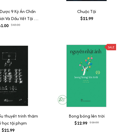
Dược 9 Kỳ Án Chấn
Chuộc Tội
ới Và Dấu Vết Tội Ác
$21.99
1.00
2 Cuốn
$45.00
SALE
iểu thuyết trinh thám
Bong bóng lên trời
ý học tội phạm
$12.99
$18.00
$21.99