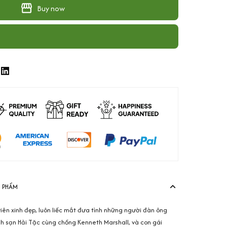
Buy now
N PHẨM
viên xinh đẹp, luôn liếc mắt đưa tình những người đàn ông
ch sạn Hải Tặc cùng chồng Kenneth Marshall, và con gái