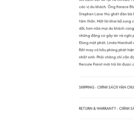
các vị du khách. Ông Horace Bla
Stephen Lane thù ghét đàn bà l
tâm thần. Một lời khai bổ sung
dối, hơn nữa mọi du khách cùng
những động cơ gây án và nghi
Đùng một phát, Linda Marshall u
Rất may cô hầu phòng phát hiện
nhất sinh. Phải chăng chỉ cần đợ
Hercule Poirot mới trả lời được 
SHIPPING - CHÍNH SÁCH VẬN CH
RETURN & WARRANTY - CHÍNH S