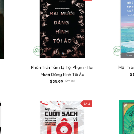
t
Phân Tích Tâm Lý Tội Phạm - Hai
Mặt Trờ
Mươi Dáng Hình Tội Ác
$1
$23.99
$25.00
SALE