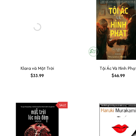
Klara và Mặt Trời
Tội Ác Và Hình Phạ
$33.99
$46.99
SALE