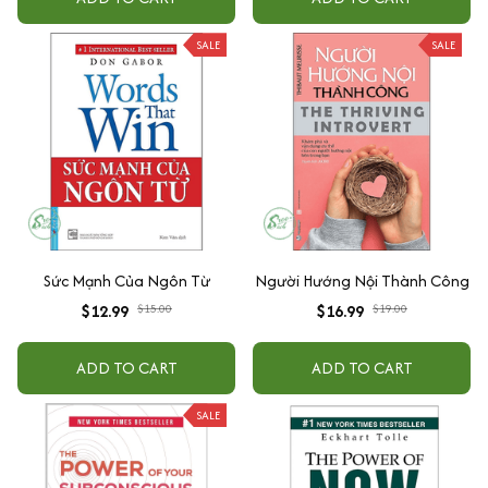
SALE
SALE
Sức Mạnh Của Ngôn Từ
Người Hướng Nội Thành Công
$12.99
$15.00
$16.99
$19.00
ADD TO CART
ADD TO CART
SALE