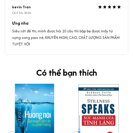
kevin Tran
OCT 04, 2024
Ưng nha
Siêu sát đề thi, mình được hỏi 10 câu thì bập bẹ được mấy từ
vựng xong pass nè, KHUYẾN NGHỊ CAO, CHẤT LƯỢNG SẢN PHẨM
TUYỆT VỜI
Có thể bạn thích