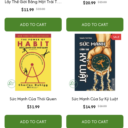
Lấy Thế Giới Bằng Một Trái Tim
$20.99
$23.00
Hướng Nội
$11.99
$15.00
ADD TO CART
ADD TO CART
SALE
Sức Mạnh Của Thói Quen
Sức Mạnh Của Sự Kỷ Luật
$31.99
$14.99
$18.00
ADD TO CART
ADD TO CART