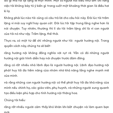
do gì mà tôi lại lặng lẽ một mình. Một số người hỏi kiểu như ám chỉ rằng
việc tôi không bày tỏ ý kiến gì trong suốt một khoảng thời gian là điều hơi
kì lạ.
Không phải lúc nào tôi cũng có câu trả lời cho câu hỏi này. Đôi lúc tôi trầm
lặng vì mải suy nghĩ hay quan sát. Đôi lúc tôi tập trung lắng nghe hơn là
nói chuyện. Tuy nhiên, thường thì lí do tôi trầm lặng chỉ là vì con người
của tôi nó như vậy. Trầm lặng, thế thôi.
Thực ra, có một từ để chỉ những người như tôi: người hướng nội. Trong
quyển sách này, chúng ta sẽ biết:
rằng hướng nội không đồng nghĩa với rụt rè. Vẫn có đó những người
hướng nội giỏi trình diễn hay nói chuyện trước đám đông.
rằng có rất nhiều nhà lãnh đạo là người hướng nội. Lãnh đạo hướng nội
phát huy tối đa tiềm năng của nhóm nhờ khả năng lắng nghe mạnh mẽ
của mình.
và rằng những con người hướng nội có thể phát huy tối đa khả năng của
mình nếu chính họ, các giáo viên, phụ huynh, và những người xung quanh
tạo điều kiện phù hợp cho tính hướng nội thăng hoa.
Chúng tôi hiểu:
rằng rất nhiều người cảm thấy khó khăn khi bắt chuyện và làm quen bạn
mới,