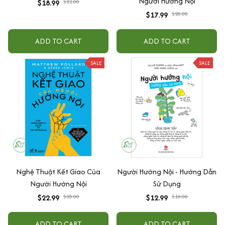
Người Hướng Nội
$18.99
$21.00
$17.99
$20.00
ADD TO CART
ADD TO CART
SALE
SALE
Nghệ Thuật Kết Giao Của
Người Hướng Nội - Hướng Dẫn
Người Hướng Nội
Sử Dụng
$22.99
$25.00
$12.99
$16.00
ADD TO CART
ADD TO CART