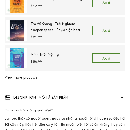
Add
$17.99
Trở Về Không - Trải Nghiệm
Ho'oponopono - Thực Hiện Hóa
Add
Những Phép Màu Trong Cuộc Sống
$21.99
Minh Triết Nội Tại
Add
$24.99
View more products
DESCRIPTION - MÔ TẢ SẢN PHẨM
“Sao mà trầm lặng quá vậy?”
Bạn bè, thầy cô, người quen, ngay cả những người tôi chỉ quen sơ đều hỏi
tôi câu này. Hầu hết đều có ý tốt. Họ muốn biết tôi có ổn không, hay có lí