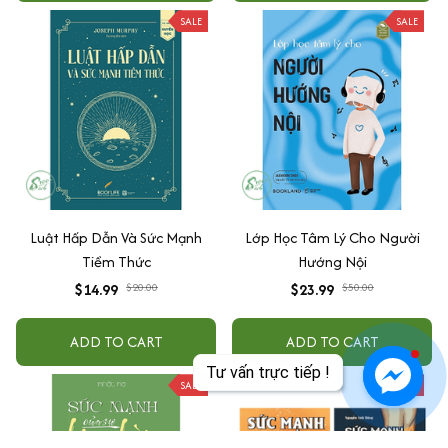
SALE
SALE
Luật Hấp Dẫn Và Sức Mạnh
Lớp Học Tâm Lý Cho Người
Tiềm Thức
Hướng Nội
$14.99
$20.00
$23.99
$50.00
ADD TO CART
ADD TO CART
Tư vấn trực tiếp !
SALE
SALE