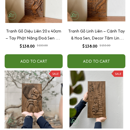
Tranh Gỗ Diệu Liên 20 x 40cm
Tranh Gỗ Linh Liên – Cánh Tay
– Tay Phật Nâng Đoá Sen Nở,
& Hoa Sen, Decor Tâm Linh
Decor Tâm Linh Treo
Treo Tường/Bàn, Quà Tặng Ý
$138.00
$153.00
$138.00
$153.00
Tường/Bàn, Quà Tặng An
Nghĩa
Lành
ADD TO CART
ADD TO CART
SALE
SALE