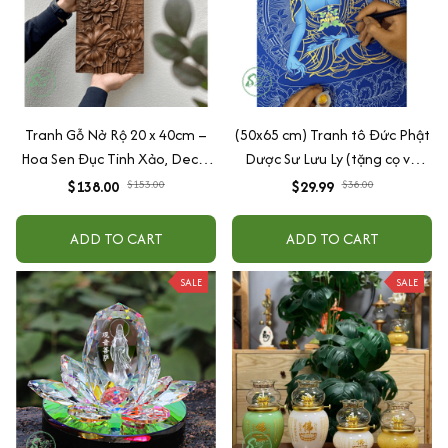
Tranh Gỗ Nở Rộ 20 x 40cm –
(50x65 cm) Tranh tô Đức Phật
Hoa Sen Đục Tinh Xảo, Decor
Dược Sư Lưu Ly (tặng cọ và
Treo Tường/Bàn, Quà Tặng Ý
màu nhũ vàng)
$138.00
$153.00
$29.99
$38.00
Nghĩa
ADD TO CART
ADD TO CART
SALE
SALE