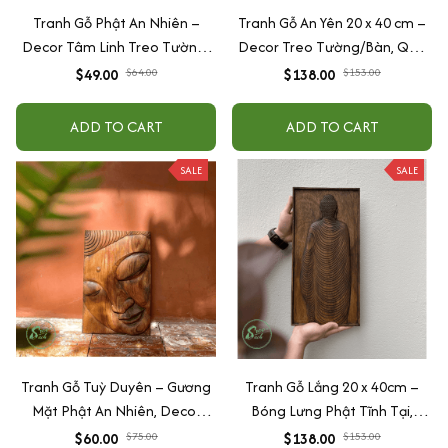
Tranh Gỗ Phật An Nhiên –
Tranh Gỗ An Yên 20 x 40 cm –
Decor Tâm Linh Treo Tường/
Decor Treo Tường/Bàn, Quà
Để Bàn, Quà Tặng Bình An
Tặng Tâm Linh Ý Nghĩa
$49.00
$64.00
$138.00
$153.00
ADD TO CART
ADD TO CART
SALE
SALE
Tranh Gỗ Tuỳ Duyên – Gương
Tranh Gỗ Lắng 20 x 40cm –
Mặt Phật An Nhiên, Decor
Bóng Lưng Phật Tĩnh Tại,
Tâm Linh Treo Bàn/Tường,
Decor Tâm Linh Treo
$60.00
$75.00
$138.00
$153.00