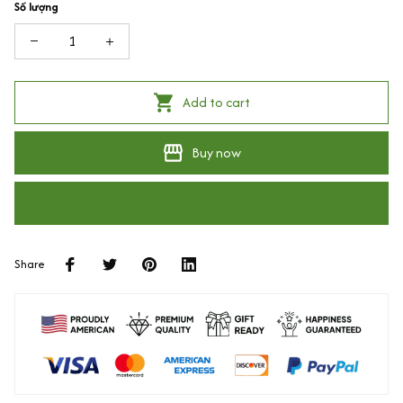
Số lượng
Add to cart
Buy now
Share