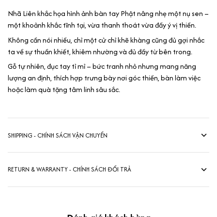
Nhã Liên khắc họa hình ảnh bàn tay Phật nâng nhẹ một nụ sen –
một khoảnh khắc tĩnh tại, vừa thanh thoát vừa đầy ý vị thiền.
Không cần nói nhiều, chỉ một cử chỉ khẽ khàng cũng đủ gợi nhắc
ta về sự thuần khiết, khiêm nhường và đủ đầy từ bên trong.
Gỗ tự nhiên, đục tay tỉ mỉ – bức tranh nhỏ nhưng mang năng
lượng an định, thích hợp trưng bày nơi góc thiền, bàn làm việc
hoặc làm quà tặng tâm linh sâu sắc.
SHIPPING - CHÍNH SÁCH VẬN CHUYỂN
RETURN & WARRANTY - CHÍNH SÁCH ĐỔI TRẢ