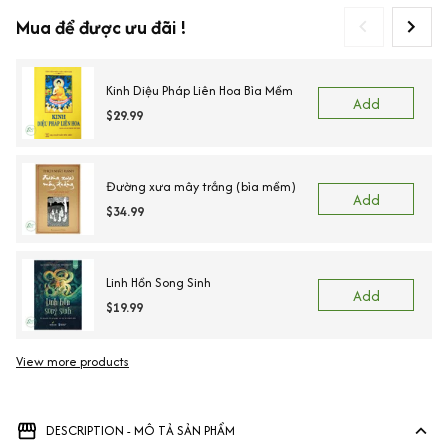
Mua để được ưu đãi !
Kinh Diệu Pháp Liên Hoa Bìa Mềm
Add
$29.99
Đường xưa mây trắng (bìa mềm)
Add
$34.99
Linh Hồn Song Sinh
Add
$19.99
View more products
Vi
DESCRIPTION - MÔ TẢ SẢN PHẨM