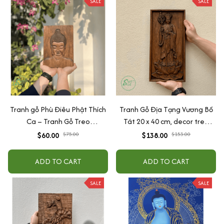
SALE
SALE
Tranh gỗ Phù Điêu Phật Thích
Tranh Gỗ Địa Tạng Vương Bồ
Ca – Tranh Gỗ Treo
Tát 20 x 40 cm, decor treo
Bàn/Phòng Thiền, Decor Tâm
tường/để bàn tâm linh
$60.00
$75.00
$138.00
$153.00
Linh An Nhiên
ADD TO CART
ADD TO CART
SALE
SALE