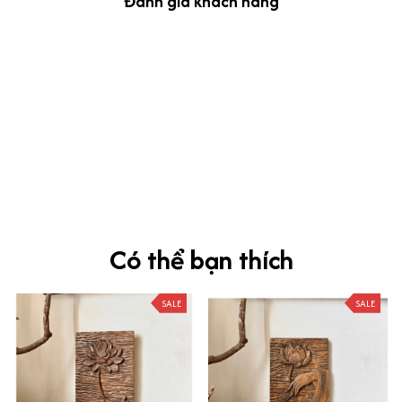
Đánh giá khách hàng
kevin Tran
OCT 04, 2024
Ưng nha
Siêu sát đề thi, mình được hỏi 10 câu thì bập bẹ được mấy từ
vựng xong pass nè, KHUYẾN NGHỊ CAO, CHẤT LƯỢNG SẢN PHẨM
TUYỆT VỜI
Có thể bạn thích
SALE
SALE