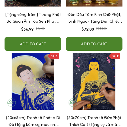
[Tặng vòng trầm] Tượng Phật
Đèn Dầu Tâm Kinh Chữ Phật,
Bà Quan Âm Tòa Sen Pha Lê
Bình Ngọc - Tặng Đèn Chiếu
Trang Trí Taplo Ô Tô, Bàn Làm
Sáng
$36.99
$46.00
$72.00
$112.00
Việc
ADD TO CART
ADD TO CART
SALE
SALE
(40x65cm) Tranh tô Phật A Di
(50x70cm) Tranh tô Đức Phật
Đà (tặng kèm cọ, màu nhũ
Thích Ca 1 (tặng cọ và màu