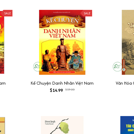
SALE
SALE
Nam
Kể Chuyện Danh Nhân Việt Nam
Văn Hóa 
$14.99
$19.00