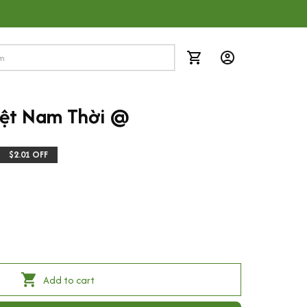
iệt Nam Thời @
$2.01 OFF
Add to cart