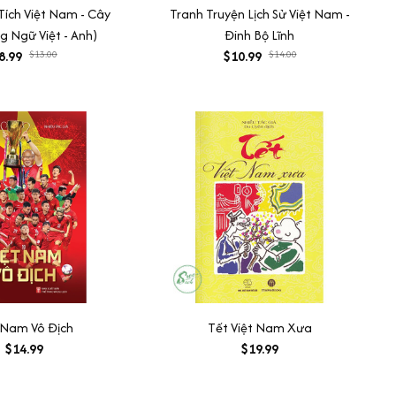
Tích Việt Nam - Cây
Tranh Truyện Lịch Sử Việt Nam -
g Ngữ Việt - Anh)
Đinh Bộ Lĩnh
8.99
$13.00
$10.99
$14.00
 Nam Vô Địch
Tết Việt Nam Xưa
$14.99
$19.99