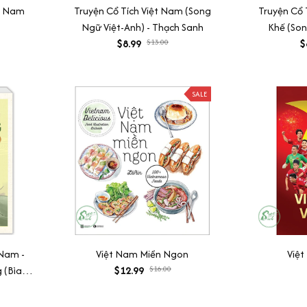
t Nam
Truyện Cổ Tích Việt Nam (Song
Truyện Cổ 
Ngữ Việt-Anh) - Thạch Sanh
Khế (Son
$8.99
$13.00
$
SALE
 Nam -
Việt Nam Miền Ngon
Việt
 (Bìa
$12.99
$16.00