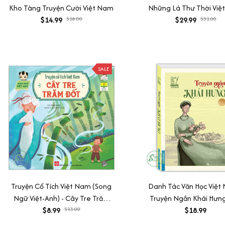
Kho Tàng Truyện Cười Việt Nam
Những Lá Thư Thời Việ
$14.99
$18.00
$29.99
$31.00
SALE
Truyện Cổ Tích Việt Nam (Song
Danh Tác Văn Học Việt
Ngữ Việt-Anh) - Cây Tre Trăm
Truyện Ngắn Khái Hưng
$8.99
Đốt
$13.00
$18.99
Mềm)