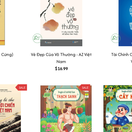
a Cứng)
Vẻ Đẹp Của Vô Thường - AZ Việt
Tài Chính
Nam
$16.99
SALE
SALE