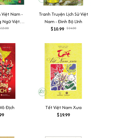
h Việt Nam -
Tranh Truyện Lịch Sử Việt
 Ngữ Việt -
Nam - Đinh Bộ Lĩnh
)
$13.00
$10.99
$14.00
Vô Địch
Tết Việt Nam Xưa
99
$19.99