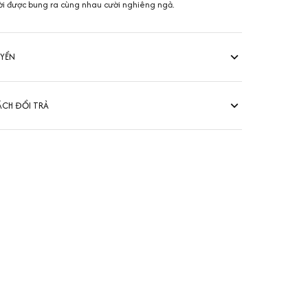
ời được bung ra cùng nhau cười nghiêng ngả.
UYỂN
ÁCH ĐỔI TRẢ