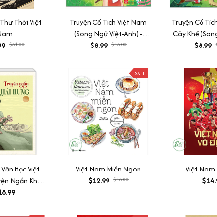
Thư Thời Việt
Truyện Cổ Tích Việt Nam
Truyện Cổ Tíc
Nam
(Song Ngữ Việt-Anh) -
Cây Khế (Song
99
$31.00
$8.99
Thạch Sanh
$13.00
$8.99
Anh
SALE
Văn Học Việt
Việt Nam Miền Ngon
Việt Nam 
yện Ngắn Khái
$12.99
$16.00
$14.
(Bìa Mềm)
18.99