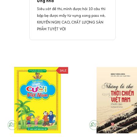
Ưng nha
Siêu sát đề thi, mình được hỏi 10 câu thì
bập bẹ được mấy từ vựng xong pass nè,
KHUYẾN NGHỊ CAO, CHẤT LƯỢNG SẢN
PHẨM TUYỆT VỜI
SALE