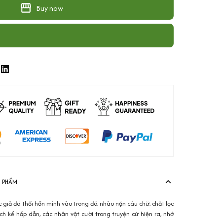
Buy now
N PHẨM
c giả đã thổi hồn mình vào trong đó, nhào nặn câu chữ, chắt lọc
cách kể hấp dẫn, các nhân vật cười trong truyện cứ hiện ra, nhớ