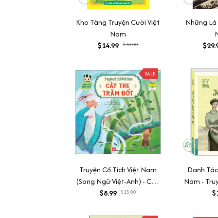
Kho Tàng Truyện Cười Việt
Những Lá 
Nam
$14.99
$18.00
$29.
SALE
Truyện Cổ Tích Việt Nam
Danh Tác 
(Song Ngữ Việt-Anh) - Cây
Nam - Tru
Tre Trăm Đốt
$8.99
$13.00
Hưng 
$