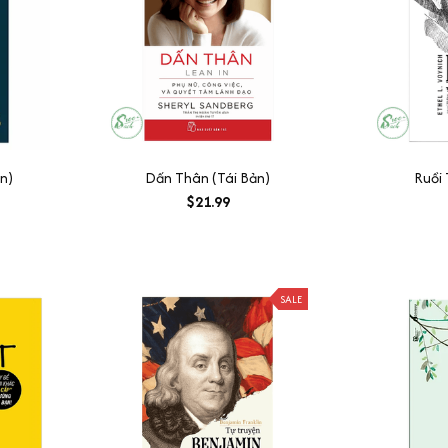
n)
Dấn Thân (Tái Bản)
Ruồi 
$21.99
SALE