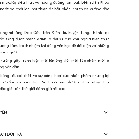
àm mực, lấy siêu thực và hoang đường làm bút, Diêm Liên Khoa
gát và chói lòa, nơi thiện ác bất phân, nơi thiên đường đảo
, người làng Dao Câu, trấn Điền Hồ, huyện Tung, thành Lạc
ốc. Ông được mệnh danh là đại sư của chủ nghĩa hiện thực
ương tâm, trách nhiệm khi dùng văn học để đối diện với những
lòng người.
hường gây tranh luận, mỗi lần ông viết một tác phẩm mới là
ộng văn đàn.
bóng tối, cái chết và sự băng hoại của nhân phẩm nhưng lại
 sự sống và nhân tính. Sách của ông được dịch ra nhiều thứ
độc giả trên thế giới đánh giá rất cao.
UYỂN
ÁCH ĐỔI TRẢ