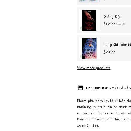
Giếng Độc
$12.99
$23.00
Hung Khí Hoàn M
$20.99
View more products
DESCRIPTION - MÔ TẢ SẢ
Phàm phu hám lợi, kẻ sĩ háo da
khiến người ta quên cả chính m
người, mà còn là câu chuyện về
Biến mình thành cầm thú, coi mì
xa nhân tính.