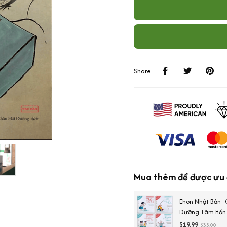
Share
Mua thêm để được ưu đ
Ehon Nhật Bản: 
Dưỡng Tâm Hồn T
Khôn)
$19.99
$35.00