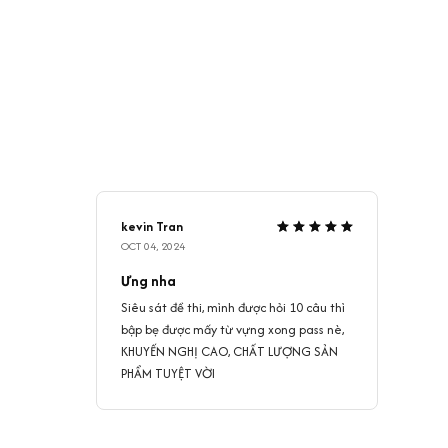
kevin Tran
OCT 04, 2024
Ưng nha
Siêu sát đề thi, mình được hỏi 10 câu thì
bập bẹ được mấy từ vựng xong pass nè,
KHUYẾN NGHỊ CAO, CHẤT LƯỢNG SẢN
PHẨM TUYỆT VỜI