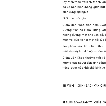
Lấy thần thoại và kinh thánh l
đã vẽ nên một không gian bát n
điên cùng địa ngục
Giới thiệu tác giả:
Diêm Liên Khoa, sinh năm 1958
Dương, tỉnh Hà Nam, Trung Qu
hoang đường, một nhà văn đầy l
mặt trái của xã hội, mặt tối của 
Tác phẩm của Diêm Liên Khoa t
một lần dấy lên dư luận, chấn đ
Diêm Liên Khoa thường viết về 
hướng con người đến ánh sáng,
tiếng, được các nhà phê bình và 
SHIPPING - CHÍNH SÁCH VẬN CH
RETURN & WARRANTY - CHÍNH S