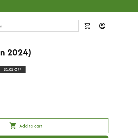
ản 2024)
$1.01 OFF
Add to cart