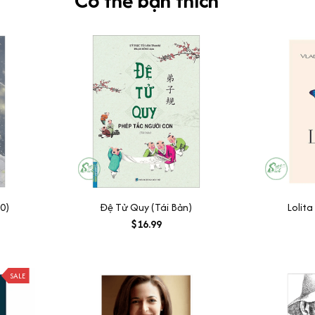
Có thể bạn thích
0)
Đệ Tử Quy (Tái Bản)
Lolita
$16.99
SALE