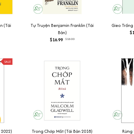
n (Tái
Tự Truyện Benjamin Franklin (Tái
Gieo Trồng 
Bản)
$1
$16.99
$18.00
SALE
 2022)
Trong Chớp Mắt (Tái Bản 2018)
Rừng 