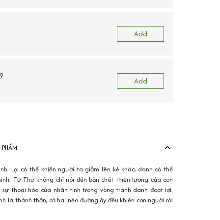
Add
ỹ
Add
N PHẨM
nh. Lợi có thể khiến người ta giẫm lên kẻ khác, danh có thể
ình. Tứ Thư không chỉ nói đến bản chất thiện lương của con
 sự thoái hóa của nhân tính trong vòng tranh danh đoạt lợi.
nh là thánh thần, cả hai nẻo đường ấy đều khiến con người rời