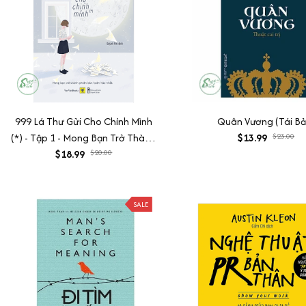
999 Lá Thư Gửi Cho Chính Mình
Quân Vương (Tái Bả
(*) - Tập 1 - Mong Bạn Trở Thành
$13.99
$23.00
Phiên Bản Hoàn Hảo Nhất (Tái
$18.99
$20.00
bản)
SALE