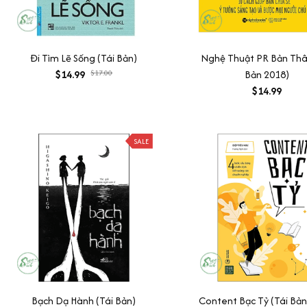
Đi Tìm Lẽ Sống (Tái Bản)
Nghệ Thuật PR Bản Thâ
$14.99
$17.00
Bản 2018)
$14.99
SALE
Bạch Dạ Hành (Tái Bản)
Content Bạc Tỷ (Tái Bản